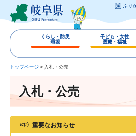
ペ
メ
ふり
ー
ニ
ジ
ュ
の
ー
先
を
くらし・防災
子ども・女性
頭
飛
環境
医療・福祉
で
ば
閉
閉
す
し
じ
じ
。
て
る
る
トップページ
>
入札・公売
本
文
へ
入札・公売
重要なお知らせ