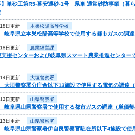
】単砂工第R5-暮安通砂-1号 県単 通常砂防事業（
告
月18日更新
本巣松陽高等学校
度 岐阜県立本巣松陽高等学校で使用する都市ガスの調
月18日更新
農業経営課
農支援センターおよび岐阜県スマート農業推進センター
月14日更新
大垣警察署
度 大垣警察署分庁舎以下13施設で使用する電気の調達
月13日更新
山県警察署
度 岐阜県山県警察署で使用する都市ガスの調達（単価
月13日更新
山県警察署
度 岐阜県山県警察署伊自良警察官駐在所以下4施設で使