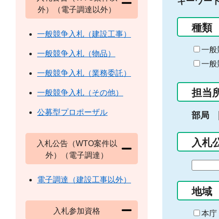
キーワー
外）（電子調達以外）
種類
一般競争入札（建設工事）
一般
一般競争入札（物品）
一般
一般競争入札（業務委託）
担当
一般競争入札（その他）
公募型プロポーザル
部局
入札
入札公告（WTO案件以
外）（電子調達）
期
間
電子調達（建設工事以外）
の
地域
始
入札参加資格
ま
本庁