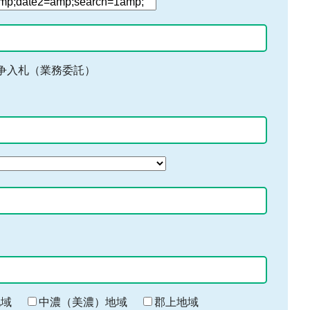
争入札（業務委託）
地域
中濃（美濃）地域
郡上地域