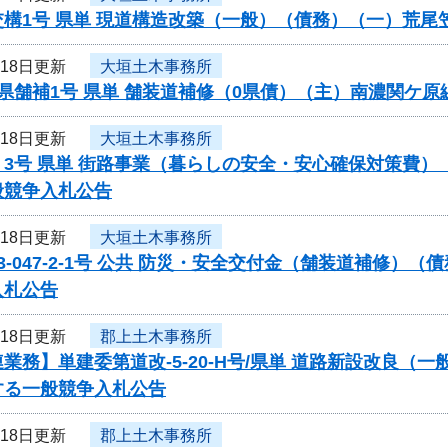
交構1号 県単 現道構造改築（一般）（債務）（一）荒
月18日更新
大垣土木事務所
県舗補1号 県単 舗装道補修（0県債）（主）南濃関ケ
月18日更新
大垣土木事務所
く3号 県単 街路事業（暮らしの安全・安心確保対策費
般競争入札公告
月18日更新
大垣土木事務所
3-047-2-1号 公共 防災・安全交付金（舗装道補修
入札公告
月18日更新
郡上土木事務所
業務】単建委第道改-5-20-H号/県単 道路新設改良（
する一般競争入札公告
月18日更新
郡上土木事務所