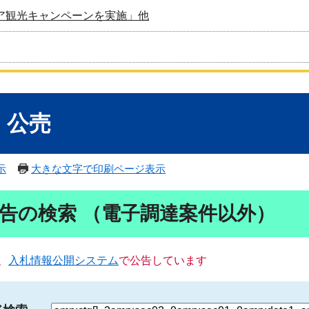
ア観光キャンペーンを実施」他
・公売
示
大きな文字で印刷ページ表示
告の検索 （電子調達案件以外）
、
入札情報公開システム
で公告しています