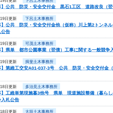
月19日更新
下呂土木事務所
事】公共 防災・安全交付金 黒石1工区 道路改良（
月19日更新
下呂土木事務所
事】公共 防災・安全交付金他（仮称）川上第2トンネ
札公告
月19日更新
可茂土木事務所
事】県単 都市公園事業（翌債）工事に関する一般競争
月19日更新
揖斐土木事務所
】第維工交安A01-037-3号 公共 防災・安全交付
月18日更新
多治見土木事務所
事】工維単第現施暮3他号 県単 現道施設整備（暮ら
争入札公告
月18日更新
大垣土木事務所