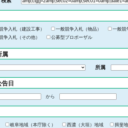
ド検索
検
索
す
る
キ
競争入札（建設工事）
一般競争入札（物品）
一般競
ー
競争入札（その他）
公募型プロポーザル
ワ
ー
所属
ド
を
所属
入
力
公告日
から
期
間
の
終
わ
岐阜地域（本庁除く）
西濃（大垣）地域
揖斐