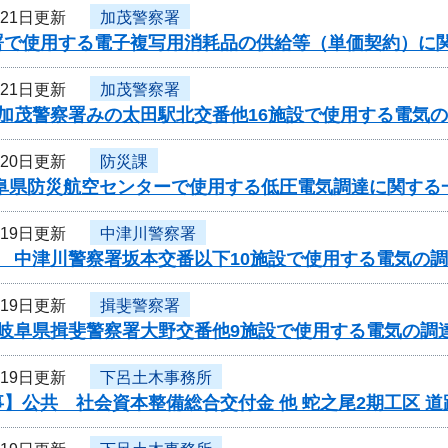
月21日更新
加茂警察署
署で使用する電子複写用消耗品の供給等（単価契約）に
月21日更新
加茂警察署
度加茂警察署みの太田駅北交番他16施設で使用する電気
月20日更新
防災課
岐阜県防災航空センターで使用する低圧電気調達に関する
月19日更新
中津川警察署
 中津川警察署坂本交番以下10施設で使用する電気の調
月19日更新
揖斐警察署
度岐阜県揖斐警察署大野交番他9施設で使用する電気の調
月19日更新
下呂土木事務所
】公共 社会資本整備総合交付金 他 蛇之尾2期工区 