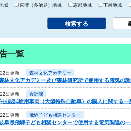
り
地域
東濃（多治見）地域
恵那地域
下呂地域
告一覧
月22日更新
森林文化アカデミー
度森林文化アカデミー及び森林研究所で使用する電気の
月22日更新
会計課
免許技能試験用車両（大型特殊自動車）の購入に関する一
月22日更新
飛騨子ども相談センター
度岐阜県飛騨子ども相談センターで使用する電気調達の