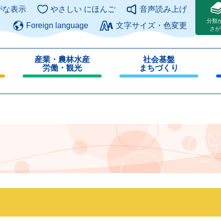
このページの本文へ
がな表示
やさしい にほんご
音声読み上げ
分類
Foreign language
文字サイズ・色変更
さが
産業・農林水産
社会基盤
労働・観光
まちづくり
閉
閉
じ
じ
る
る