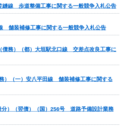
尾笠縫線 歩道整備工事に関する一般競争入札公告
原線 舗装補修工事に関する一般競争入札公告
）（債務）（都）大垣駅北口線 交差点改良工事に
）（債務）（一）安八平田線 舗装補修工事に関する
一般分）（翌債）（国）256号 道路予備設計業務