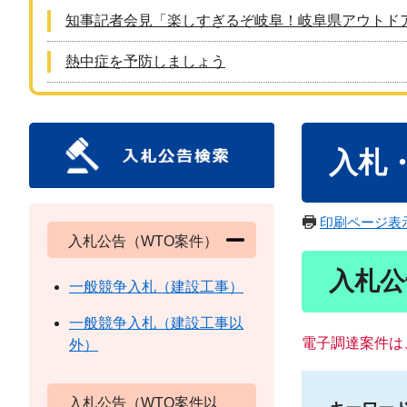
知事記者会見「楽しすぎるぞ岐阜！岐阜県アウトド
熱中症を予防しましょう
本
入札
文
印刷ページ表
入札公告（WTO案件）
入札公
一般競争入札（建設工事）
一般競争入札（建設工事以
電子調達案件は
外）
入札公告（WTO案件以