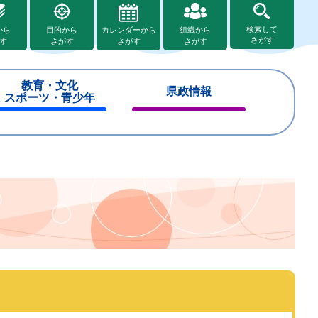
検索して
から
目的から
カレンダーから
組織から
さがす
す
さがす
さがす
さがす
教育・文化
県政情報
スポーツ・青少年
閉
閉
じ
じ
る
る