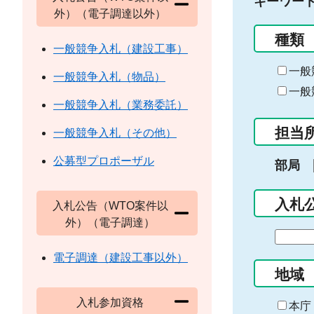
キーワー
外）（電子調達以外）
種類
一般競争入札（建設工事）
一般
一般競争入札（物品）
一般
一般競争入札（業務委託）
担当
一般競争入札（その他）
公募型プロポーザル
部局
入札
入札公告（WTO案件以
外）（電子調達）
期
間
電子調達（建設工事以外）
の
地域
始
入札参加資格
ま
本庁