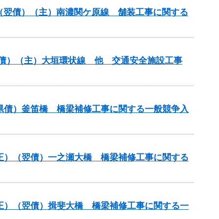
正）（翌債）（主）南濃関ケ原線 舗装工事に関する
（翌債）（主）大垣環状線 他 交通安全施設工事
ロ県債）釜笛橋 橋梁補修工事に関する一般競争入
補正）（翌債）一之瀬大橋 橋梁補修工事に関する
補正）（翌債）揖斐大橋 橋梁補修工事に関する一