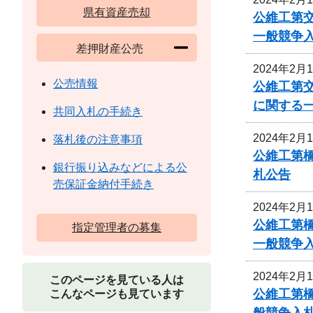
県有資産売却
公維工第交
一般競争
差押財産公売
2024年2月
公売情報
公維工第交
に関する
共同入札の手続き
2024年2月
落札後の注意事項
公維工第
銀行振り込みなどによる公
札公告
売保証金納付手続き
2024年2月
公維工第
指定管理者の募集
一般競争
2024年2月
このページを見ている人は
公維工第
こんなページも見ています
般競争入