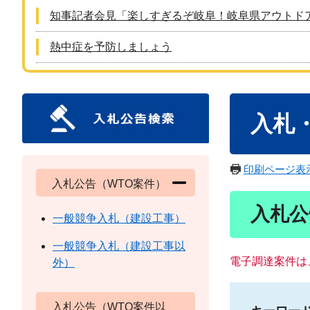
知事記者会見「楽しすぎるぞ岐阜！岐阜県アウトド
熱中症を予防しましょう
本
入札
文
印刷ページ表
入札公告（WTO案件）
入札公
一般競争入札（建設工事）
一般競争入札（建設工事以
電子調達案件は
外）
入札公告（WTO案件以