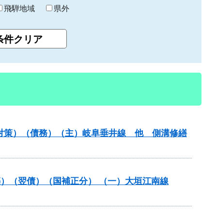
飛騨地域
県外
保対策）（債務）（主）岐阜垂井線 他 側溝修繕
（改築）（翌債）（国補正分） （一）大垣江南線