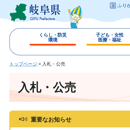
ペ
メ
ふり
ー
ニ
ジ
ュ
の
ー
先
を
くらし・防災
子ども・女性
頭
飛
環境
医療・福祉
で
ば
閉
閉
す
し
じ
じ
。
て
る
る
トップページ
>
入札・公売
本
文
へ
入札・公売
重要なお知らせ