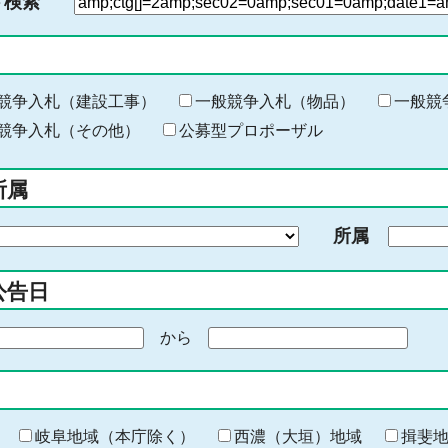
ド検索
検
索
す
る
キ
競争入札（建設工事）
一般競争入札（物品）
一般競
ー
競争入札（その他）
公募型プロポーザル
ワ
ー
所属
ド
を
所属
入
力
公告日
から
期
間
の
終
わ
岐阜地域（本庁除く）
西濃（大垣）地域
揖斐