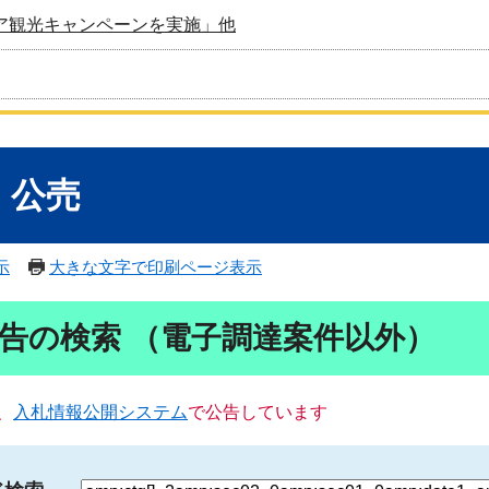
ア観光キャンペーンを実施」他
・公売
示
大きな文字で印刷ページ表示
告の検索 （電子調達案件以外）
、
入札情報公開システム
で公告しています