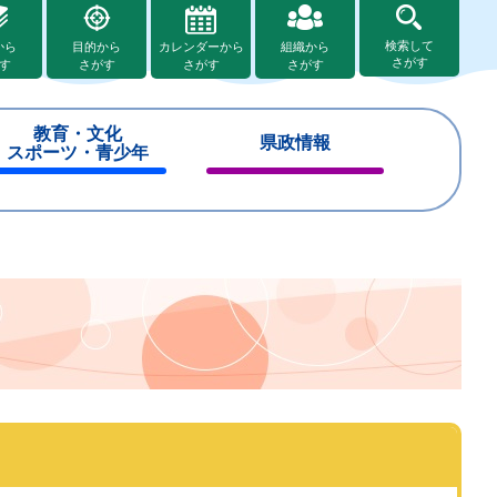
検索して
から
目的から
カレンダーから
組織から
さがす
す
さがす
さがす
さがす
教育・文化
県政情報
スポーツ・青少年
閉
閉
じ
じ
る
る