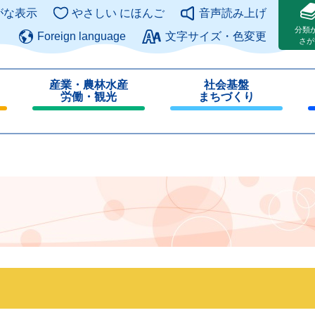
このページの本文へ
がな表示
やさしい にほんご
音声読み上げ
分類
Foreign language
文字サイズ・色変更
さが
産業・農林水産
社会基盤
労働・観光
まちづくり
閉
閉
じ
じ
る
る