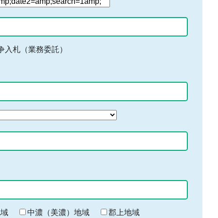
争入札（業務委託）
地域
中濃（美濃）地域
郡上地域