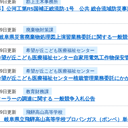
19日更新
郡上土木事務所
】公河工第R5国補正総流防-1号 公共 総合流域防災
19日更新
廃棄物対策課
度岐阜県災害廃棄物処理図上演習業務委託に関する一般競
19日更新
希望が丘こども医療福祉センター
希望が丘こども医療福祉センター自家用電気工作物保安
19日更新
希望が丘こども医療福祉センター
希望が丘こども医療福祉センター植栽管理業務委託にか
19日更新
教育財務課
クーラーの調達に関する 一般競争入札公告
19日更新
飛騨高山高等学校
度 岐阜県立飛騨高山高等学校プロパンガス（ボンベ）単