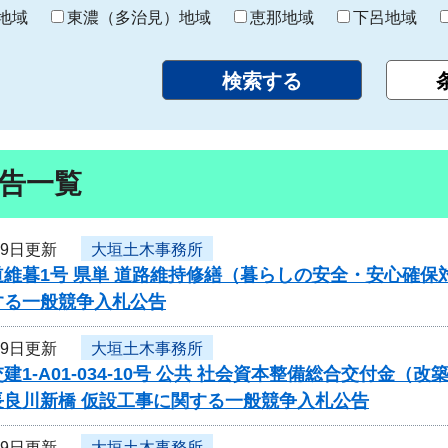
り
地域
東濃（多治見）地域
恵那地域
下呂地域
告一覧
19日更新
大垣土木事務所
道維暮1号 県単 道路維持修繕（暮らしの安全・安心確
する一般競争入札公告
19日更新
大垣土木事務所
建1-A01-034-10号 公共 社会資本整備総合交付金
長良川新橋 仮設工事に関する一般競争入札公告
19日更新
大垣土木事務所