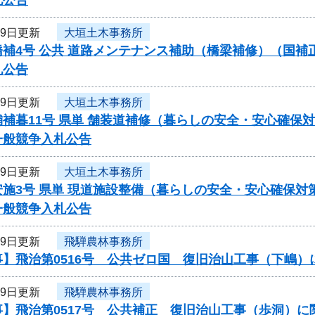
19日更新
大垣土木事務所
橋補4号 公共 道路メンテナンス補助（橋梁補修）（国
札公告
19日更新
大垣土木事務所
舗補暮11号 県単 舗装道補修（暮らしの安全・安心確保
一般競争入札公告
19日更新
大垣土木事務所
安施3号 県単 現道施設整備（暮らしの安全・安心確保
一般競争入札公告
19日更新
飛騨農林事務所
事】飛治第0516号 公共ゼロ国 復旧治山工事（下嶋
19日更新
飛騨農林事務所
事】飛治第0517号 公共補正 復旧治山工事（歩洞）