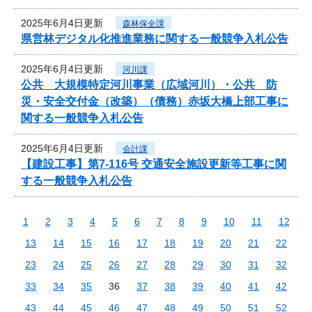
2025年6月4日更新
森林保全課
県営林デジタル化推進業務に関する一般競争入札公告
2025年6月4日更新
河川課
公共 大規模特定河川事業（広域河川）・公共 防
災・安全交付金（改築）（債務）赤坂大橋上部工事に
関する一般競争入札公告
2025年6月4日更新
会計課
【建設工事】第7-116号 交通安全施設更新等工事に関
する一般競争入札公告
1
2
3
4
5
6
7
8
9
10
11
12
13
14
15
16
17
18
19
20
21
22
23
24
25
26
27
28
29
30
31
32
33
34
35
36
37
38
39
40
41
42
43
44
45
46
47
48
49
50
51
52