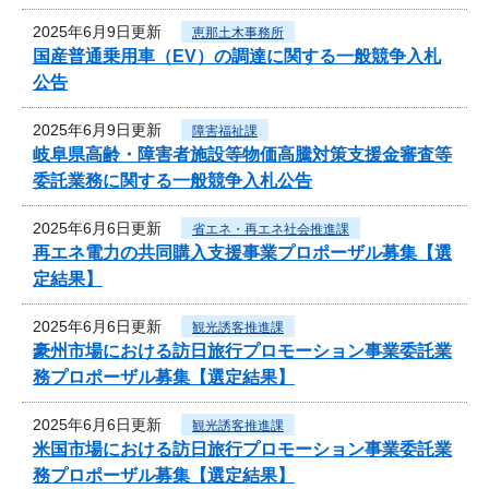
2025年6月9日更新
恵那土木事務所
国産普通乗用車（EV）の調達に関する一般競争入札
公告
2025年6月9日更新
障害福祉課
岐阜県高齢・障害者施設等物価高騰対策支援金審査等
委託業務に関する一般競争入札公告
2025年6月6日更新
省エネ・再エネ社会推進課
再エネ電力の共同購入支援事業プロポーザル募集【選
定結果】
2025年6月6日更新
観光誘客推進課
豪州市場における訪日旅行プロモーション事業委託業
務プロポーザル募集【選定結果】
2025年6月6日更新
観光誘客推進課
米国市場における訪日旅行プロモーション事業委託業
務プロポーザル募集【選定結果】