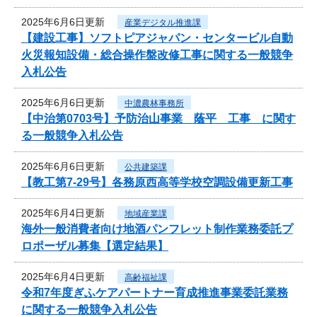
2025年6月6日更新
産業デジタル推進課
【建設工事】ソフトピアジャパン・センタービル自動
火災報知設備・総合操作盤改修工事に関する一般競争
入札公告
2025年6月6日更新
中濃農林事務所
【中治第0703号】予防治山事業 蔭平 工事 に関す
る一般競争入札公告
2025年6月6日更新
公共建築課
【教工第7-29号】各務原西高等学校空調設備更新工事
2025年6月4日更新
地域産業課
海外一般消費者向け地酒パンフレット制作業務委託プ
ロポーザル募集【選定結果】
2025年6月4日更新
高齢福祉課
令和7年度ぎふケアパートナー育成推進事業委託業務
に関する一般競争入札公告