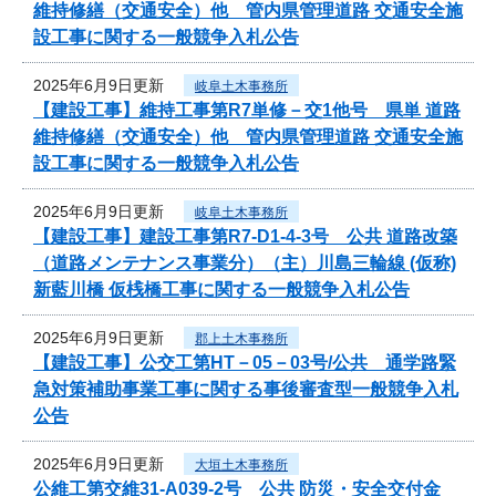
維持修繕（交通安全）他 管内県管理道路 交通安全施
設工事に関する一般競争入札公告
2025年6月9日更新
岐阜土木事務所
【建設工事】維持工事第R7単修－交1他号 県単 道路
維持修繕（交通安全）他 管内県管理道路 交通安全施
設工事に関する一般競争入札公告
2025年6月9日更新
岐阜土木事務所
【建設工事】建設工事第R7-D1-4-3号 公共 道路改築
（道路メンテナンス事業分）（主）川島三輪線 (仮称)
新藍川橋 仮桟橋工事に関する一般競争入札公告
2025年6月9日更新
郡上土木事務所
【建設工事】公交工第HT－05－03号/公共 通学路緊
急対策補助事業工事に関する事後審査型一般競争入札
公告
2025年6月9日更新
大垣土木事務所
公維工第交維31-A039-2号 公共 防災・安全交付金