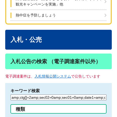
観光キャンペーンを実施」他
熱中症を予防しましょう
本
文
入札・公売
入札公告の検索 （電子調達案件以外）
電子調達案件は、
入札情報公開システム
で公告しています
キーワード検索
検
索
す
種類
る