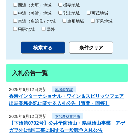
り
西濃（大垣）地域
揖斐地域
中濃（美濃）地域
郡上地域
可茂地域
東濃（多治見）地域
恵那地域
下呂地域
飛騨地域
県外
入札公告一覧
2025年6月12日更新
地域産業課
香港インターナショナル・ワイン＆スピリッツフェア
出展業務委託に関する入札公告【質問・回答】
2025年6月12日更新
下呂農林事務所
【下治第0702号】公共予防治山・県単治山事業 アゲ
ガヲ外1地区工事に関する一般競争入札公告