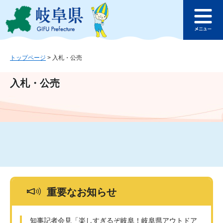
ペ
メ
このページの本文へ
ー
ニ
メ
ジ
ュ
ニ
の
ー
ュ
先
を
ー
頭
飛
トップページ
>
入札・公売
で
ば
す
し
入札・公売
。
て
本
文
へ
重要なお知らせ
知事記者会見「楽しすぎるぞ岐阜！岐阜県アウトドア