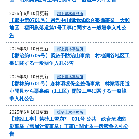
2025年6月10日更新
郡上農林事務所
【郡中第0701号】県営中山間地域総合整備事業 大和
地区 福田集落道第1号工事に関する一般競争入札公
告
2025年6月10日更新
郡上農林事務所
【郡治第0705号】緊急予防治山事業 村地洞谷地区工
事に関する一般競争入札公告
2025年6月10日更新
郡上農林事務所
【郡林第0701号】森林環境保全整備事業 林業専用道
小間見から栗巣線（1工区）開設工事に関する一般競
争入札公告
2025年6月10日更新
揖斐土木事務所
【建設工事】第砂工雪崩7－001号 公共 総合流域防
災事業（雪崩対策事業）工事に関する一般競争入札公
告