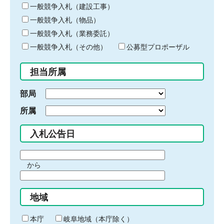
キ
一般競争入札（建設工事）
ー
一般競争入札（物品）
ワ
一般競争入札（業務委託）
ー
ド
一般競争入札（その他）
公募型プロポーザル
を
入
担当所属
力
部局
所属
入札公告日
期
から
間
期
の
間
始
地域
の
ま
終
り
わ
本庁
岐阜地域（本庁除く）