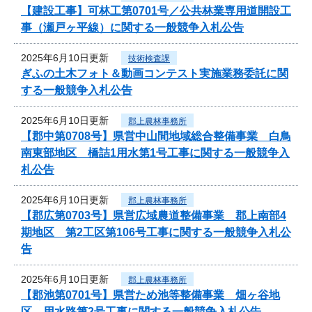
【建設工事】可林工第0701号／公共林業専用道開設工
事（瀬戸ヶ平線）に関する一般競争入札公告
2025年6月10日更新
技術検査課
ぎふの土木フォト＆動画コンテスト実施業務委託に関
する一般競争入札公告
2025年6月10日更新
郡上農林事務所
【郡中第0708号】県営中山間地域総合整備事業 白鳥
南東部地区 橋詰1用水第1号工事に関する一般競争入
札公告
2025年6月10日更新
郡上農林事務所
【郡広第0703号】県営広域農道整備事業 郡上南部4
期地区 第2工区第106号工事に関する一般競争入札公
告
2025年6月10日更新
郡上農林事務所
【郡池第0701号】県営ため池等整備事業 畑ヶ谷地
区 用水路第2号工事に関する一般競争入札公告