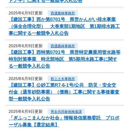
トノ平）に関する一般競争入札公告
2025年6月9日更新
西濃農林事務所
【建設工事】西か第0701号 県営かんがい排水事業
（保全合理化型） 大巻東部1期地区 第1期排水路工
事に関する一般競争入札公告
2025年6月9日更新
西濃農林事務所
【建設工事】西特第0701号 県営特定農業用管水路等
特別対策事業 時北部地区 第5期用水路工事に関す
る一般競争入札公告
2025年6月9日更新
郡上土木事務所
【建設工事】公砂工第R7-6-1号/公共 防災・安全交
付金（通常砂防事業）（債務）工事に関する事後審査
型一般競争入札公告
2025年6月9日更新
男女共同参画推進課
「ぎふっこまんなか社会」情報発信業務委託 プロポ
ーザル募集【選定結果】