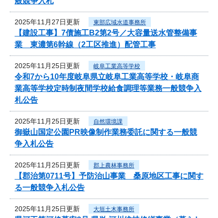
般競争入札
2025年11月27日更新
東部広域水道事務所
【建設工事】7債施工B2第2号／大容量送水管整備事
業 東濃第6幹線（2工区推進）配管工事
2025年11月25日更新
岐阜工業高等学校
令和7から10年度岐阜県立岐阜工業高等学校・岐阜商
業高等学校定時制夜間学校給食調理等業務一般競争入
札公告
2025年11月25日更新
自然環境課
御嶽山国定公園PR映像制作業務委託に関する一般競
争入札公告
2025年11月25日更新
郡上農林事務所
【郡治第0711号】予防治山事業 桑原地区工事に関す
る一般競争入札公告
2025年11月25日更新
大垣土木事務所