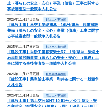
止（暮らしの安全・安心）事業（債務）工事に関する
事後審査型一般競争入札公告
2025年11月17日更新
郡上土木事務所
【建設工事】単交工第現施暮－1他号/県単 現道施設
整備（暮らしの安全・安心）事業（債務）工事に関す
る事後審査型一般競争入札公告
2025年11月17日更新
郡上土木事務所
【建設工事】単砂工第暮安緊土R7－1号/県単 緊急土
石流対策砂防事業（暮らしの安全・安心）（債務）工
事に関する事後審査型一般競争入札公告
2025年11月17日更新
岐阜農林事務所
【建設工事】県単治山事業 和井谷に関する一般競争
入札公告
2025年11月14日更新
高山土木事務所
【建設工事】第工交公緊HT-10-01号／公共 防災・安
全交付金（交通安全)（債務）（国）158号（三日町工