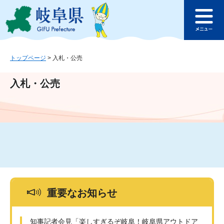
ペ
メ
このページの本文へ
ー
ニ
メ
ジ
ュ
ニ
の
ー
ュ
先
を
ー
頭
飛
トップページ
>
入札・公売
で
ば
す
し
入札・公売
。
て
本
文
へ
重要なお知らせ
知事記者会見「楽しすぎるぞ岐阜！岐阜県アウトドア