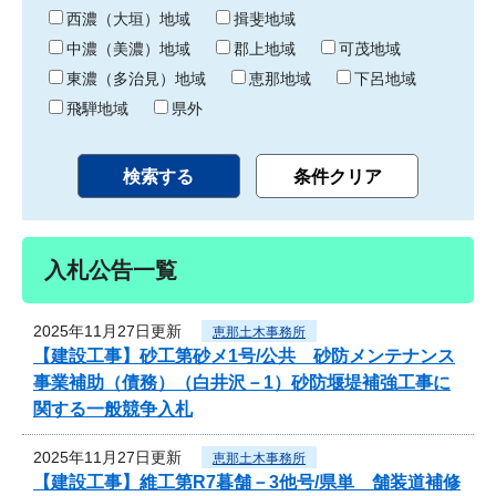
り
西濃（大垣）地域
揖斐地域
中濃（美濃）地域
郡上地域
可茂地域
東濃（多治見）地域
恵那地域
下呂地域
飛騨地域
県外
入札公告一覧
2025年11月27日更新
恵那土木事務所
【建設工事】砂工第砂メ1号/公共 砂防メンテナンス
事業補助（債務）（白井沢－1）砂防堰堤補強工事に
関する一般競争入札
2025年11月27日更新
恵那土木事務所
【建設工事】維工第R7暮舗－3他号/県単 舗装道補修