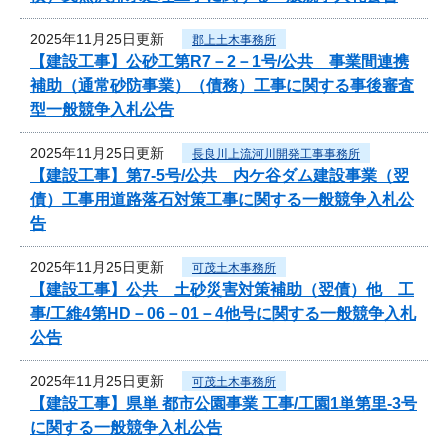
2025年11月25日更新
郡上土木事務所
【建設工事】公砂工第R7－2－1号/公共 事業間連携
補助（通常砂防事業）（債務）工事に関する事後審査
型一般競争入札公告
2025年11月25日更新
長良川上流河川開発工事事務所
【建設工事】第7-5号/公共 内ケ谷ダム建設事業（翌
債）工事用道路落石対策工事に関する一般競争入札公
告
2025年11月25日更新
可茂土木事務所
【建設工事】公共 土砂災害対策補助（翌債）他 工
事/工維4第HD－06－01－4他号に関する一般競争入札
公告
2025年11月25日更新
可茂土木事務所
【建設工事】県単 都市公園事業 工事/工園1単第里-3号
に関する一般競争入札公告