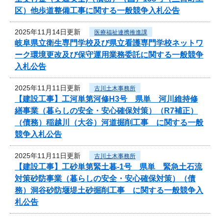
区）他歩道整備工事に関する一般競争入札公告
2025年11月14日更新
医療福祉連携推進課
岐阜県立衛生専門学校及び県立看護専門学校ネットワ
ーク環境更改及び保守運用業務委託に関する一般競争
入札公告
2025年11月11日更新
古川土木事務所
【建設工事】工河単第河修H3号 県単 河川維持修
繕事業（暮らしの安全・安心確保対策）（R7補正）
（債務）稲越川（大谷）河道掘削工事 に関する一般
競争入札公告
2025年11月11日更新
古川土木事務所
【建設工事】工砂単第緊土暮-1号 県単 緊急土石流
対策砂防事業（暮らしの安全・安心確保対策）（債
務）洞谷砂防堰堤土砂掘削工事 に関する一般競争入
札公告