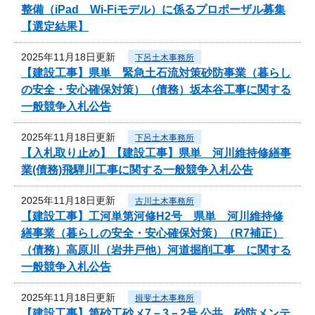
整備（iPad Wi-Fiモデル）に係るプロポーザル募集
【選定結果】
2025年11月18日更新
下呂土木事務所
【建設工事】県単 緊急土石流対策砂防事業（暮らし
の安全・安心確保対策）（債務）坂本谷工事に関する
一般競争入札公告
2025年11月18日更新
下呂土木事務所
【入札取り止め】【建設工事】県単 河川維持修繕事
業(債務)飛騨川工事に関する一般競争入札公告
2025年11月18日更新
古川土木事務所
【建設工事】工河単第河修H2号 県単 河川維持修
繕事業（暮らしの安全・安心確保対策）（R7補正）
（債務）高原川（岩井戸他）河道掘削工事 に関する
一般競争入札公告
2025年11月18日更新
揖斐土木事務所
【建設工事】第砂工砂メ7－3－2号 公共 砂防メンテ