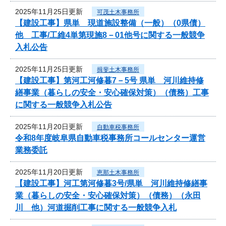
2025年11月25日更新
可茂土木事務所
【建設工事】県単 現道施設整備（一般）（0県債）
他 工事/工維4単第現施8－01他号に関する一般競争
入札公告
2025年11月25日更新
揖斐土木事務所
【建設工事】第河工河修暮7－5号 県単 河川維持修
繕事業（暮らしの安全・安心確保対策）（債務）工事
に関する一般競争入札公告
2025年11月20日更新
自動車税事務所
令和8年度岐阜県自動車税事務所コールセンター運営
業務委託
2025年11月20日更新
恵那土木事務所
【建設工事】河工第河修暮3号/県単 河川維持修繕事
業（暮らしの安全・安心確保対策）（債務）（永田
川 他）河道掘削工事に関する一般競争入札