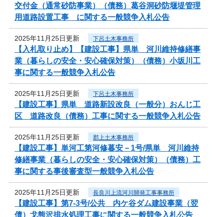
交付金（通常砂防事業）（債務）葛谷洞砂防堰堤管理
用道路設置工事 に関する一般競争入札公告
2025年11月25日更新
下呂土木事務所
【入札取り止め】【建設工事】県単 河川維持修繕事
業（暮らしの安全・安心確保対策）（債務）小坂川工
事に関する一般競争入札公告
2025年11月25日更新
下呂土木事務所
【建設工事】県単 道路新設改良（一般分）おんじ工
区 道路改良（債務）工事に関する一般競争入札公告
2025年11月25日更新
郡上土木事務所
【建設工事】単河工第河修暮安－1号/県単 河川維持
修繕事業（暮らしの安全・安心確保対策）（債務）工
事に関する事後審査型一般競争入札公告
2025年11月25日更新
長良川上流河川開発工事事務所
【建設工事】第7-3号/公共 内ケ谷ダム建設事業（翌
債）戈熊沢排水処理工事に関する一般競争入札公告