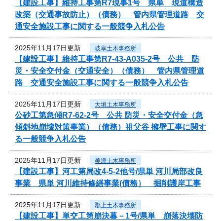
【建設工事】維持工事第R7現事1号 県単 現道構造
改築（交通事故防止）（債務） 管内県管理道路 交
通安全施設工事に関する一般競争入札公告
2025年11月17日更新
岐阜土木事務所
【建設工事】維持工事第R7-43-A035-2号 公共 防
災・安全交付金（交通安全）（債務） 管内県管理道
路 交通安全施設工事に関する一般競争入札公告
2025年11月17日更新
大垣土木事務所
公砂工第急傾R7-62-2号 公共 防災・安全交付金（急
傾斜地崩壊対策事業）（債務）祖父谷 擁壁工事に関す
る一般競争入札公告
2025年11月17日更新
美濃土木事務所
【建設工事】河工第局改4-5-2他号/県単 河川局部改良
事業 県単 河川維持修繕事業(債務） 掘削護岸工事
2025年11月17日更新
郡上土木事務所
【建設工事】単交工第崩決暮－1号/県単 崩落決壊防