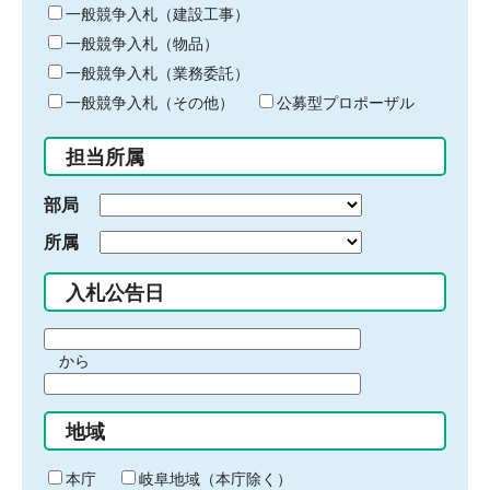
キ
一般競争入札（建設工事）
ー
一般競争入札（物品）
ワ
一般競争入札（業務委託）
ー
ド
一般競争入札（その他）
公募型プロポーザル
を
入
担当所属
力
部局
所属
入札公告日
期
から
間
期
の
間
始
地域
の
ま
終
り
わ
本庁
岐阜地域（本庁除く）