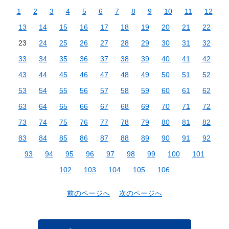
1
2
3
4
5
6
7
8
9
10
11
12
13
14
15
16
17
18
19
20
21
22
23
24
25
26
27
28
29
30
31
32
33
34
35
36
37
38
39
40
41
42
43
44
45
46
47
48
49
50
51
52
53
54
55
56
57
58
59
60
61
62
63
64
65
66
67
68
69
70
71
72
73
74
75
76
77
78
79
80
81
82
83
84
85
86
87
88
89
90
91
92
93
94
95
96
97
98
99
100
101
102
103
104
105
106
前のページへ
次のページへ