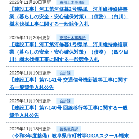
2025年11月20日更新
恵那土木事務所
【建設工事】河工第河修暮2号/県単 河川維持修繕事
業（暮らしの安全・安心確保対策）（債務）（白川）
樹木伐採工事に関する一般競争入札
2025年11月20日更新
恵那土木事務所
【建設工事】河工第河修暮1号/県単 河川維持修繕事
業（暮らしの安全・安心確保対策）（債務）（四ツ目
川）樹木伐採工事に関する一般競争入札
2025年11月19日更新
会計課
【建設工事】第7-141号 交通信号機新設等工事に関す
る一般競争入札公告
2025年11月19日更新
会計課
【建設工事】第7-140号 回線移行等工事に関する一般
競争入札公告
2025年11月18日更新
義務教育課
（令和8年度整備）岐阜県市町村等GIGAスクール端末