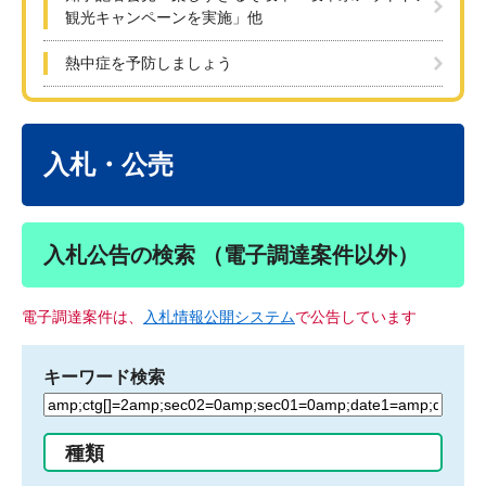
観光キャンペーンを実施」他
熱中症を予防しましょう
本
文
入札・公売
入札公告の検索 （電子調達案件以外）
電子調達案件は、
入札情報公開システム
で公告しています
キーワード検索
検
索
す
種類
る