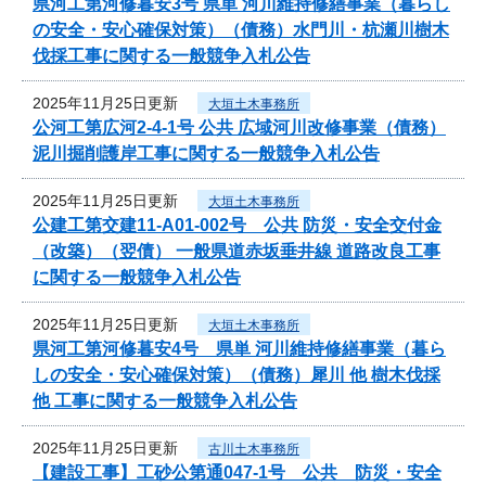
県河工第河修暮安3号 県単 河川維持修繕事業（暮らし
の安全・安心確保対策）（債務）水門川・杭瀬川樹木
伐採工事に関する一般競争入札公告
2025年11月25日更新
大垣土木事務所
公河工第広河2-4-1号 公共 広域河川改修事業（債務）
泥川掘削護岸工事に関する一般競争入札公告
2025年11月25日更新
大垣土木事務所
公建工第交建11-A01-002号 公共 防災・安全交付金
（改築）（翌債） 一般県道赤坂垂井線 道路改良工事
に関する一般競争入札公告
2025年11月25日更新
大垣土木事務所
県河工第河修暮安4号 県単 河川維持修繕事業（暮ら
しの安全・安心確保対策）（債務）犀川 他 樹木伐採
他 工事に関する一般競争入札公告
2025年11月25日更新
古川土木事務所
【建設工事】工砂公第通047-1号 公共 防災・安全