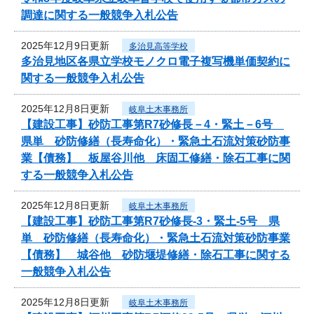
調達に関する一般競争入札公告
2025年12月9日更新
多治見高等学校
多治見地区各県立学校モノクロ電子複写機単価契約に
関する一般競争入札公告
2025年12月8日更新
岐阜土木事務所
【建設工事】砂防工事第R7砂修長－4・緊土－6号
県単 砂防修繕（長寿命化）・緊急土石流対策砂防事
業【債務】 板屋谷川他 床固工修繕・除石工事に関
する一般競争入札公告
2025年12月8日更新
岐阜土木事務所
【建設工事】砂防工事第R7砂修長-3・緊土-5号 県
単 砂防修繕（長寿命化）・緊急土石流対策砂防事業
【債務】 城谷他 砂防堰堤修繕・除石工事に関する
一般競争入札公告
2025年12月8日更新
岐阜土木事務所