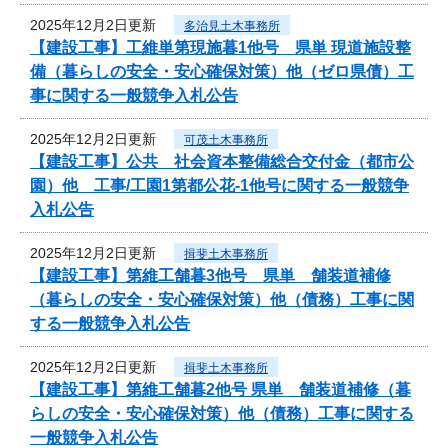
2025年12月2日更新
多治見土木事務所
【建設工事】工維単第現施暮1他号 県単 現道施設整
備（暮らしの安全・安心確保対策）他（ゼロ県債）工
事に関する一般競争入札公告
2025年12月2日更新
可茂土木事務所
【建設工事】公共 社会資本整備総合交付金（都市公
園）他 工事/工園1第都公花-1他号に関する一般競争
入札公告
2025年12月2日更新
揖斐土木事務所
【建設工事】第維工舗暮3他号 県単 舗装道補修
（暮らしの安全・安心確保対策）他（債務）工事に関
する一般競争入札公告
2025年12月2日更新
揖斐土木事務所
【建設工事】第維工舗暮2他号 県単 舗装道補修（暮
らしの安全・安心確保対策）他（債務）工事に関する
一般競争入札公告