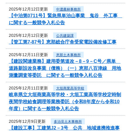
2025年12月12日更新
中濃農林事務所
【中治第0711号】緊急県単治山事業 鬼谷 外工事
に関する一般競争入札公告
2025年12月12日更新
公共建築課
【管工第7-87号】恵那総合庁舎受変電設備改修工事
2025年12月11日更新
恵那土木事務所
【建設関連業務】建用委第道改－8－9－C号／県単
道路新設改良事業（債務）（一）恵那八百津線 用地
測量調査等委託 に関する一般競争入札公告
2025年12月11日更新
大垣商業高等学校
岐阜県立大垣商業高等学校・大垣工業高等学校定時制
夜間学校給食調理等業務委託（令和8年度から令和10
年度）に関する一般競争入札公告
2025年12月9日更新
多治見土木事務所
【建設工事】工建第J2－3号 公共 地域連携推進事