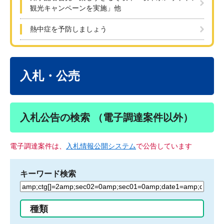
観光キャンペーンを実施」他
熱中症を予防しましょう
本
文
入札・公売
入札公告の検索 （電子調達案件以外）
電子調達案件は、
入札情報公開システム
で公告しています
キーワード検索
検
索
す
種類
る