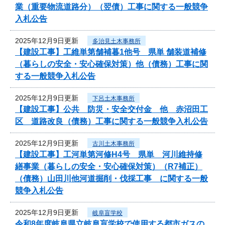
業（重要物流道路分）（翌債）工事に関する一般競争
入札公告
2025年12月9日更新
多治見土木事務所
【建設工事】工維単第舗補暮1他号 県単 舗装道補修
（暮らしの安全・安心確保対策）他（債務）工事に関
する一般競争入札公告
2025年12月9日更新
下呂土木事務所
【建設工事】公共 防災・安全交付金 他 赤沼田工
区 道路改良（債務）工事に関する一般競争入札公告
2025年12月9日更新
古川土木事務所
【建設工事】工河単第河修H4号 県単 河川維持修
繕事業（暮らしの安全・安心確保対策）（R7補正）
（債務）山田川他河道掘削・伐採工事 に関する一般
競争入札公告
2025年12月9日更新
岐阜盲学校
令和8年度岐阜県立岐阜盲学校で使用する都市ガスの