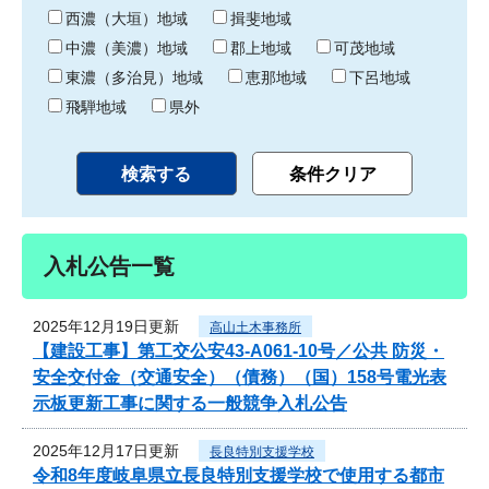
り
西濃（大垣）地域
揖斐地域
中濃（美濃）地域
郡上地域
可茂地域
東濃（多治見）地域
恵那地域
下呂地域
飛騨地域
県外
入札公告一覧
2025年12月19日更新
高山土木事務所
【建設工事】第工交公安43-A061-10号／公共 防災・
安全交付金（交通安全）（債務）（国）158号電光表
示板更新工事に関する一般競争入札公告
2025年12月17日更新
長良特別支援学校
令和8年度岐阜県立長良特別支援学校で使用する都市