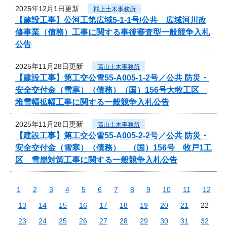
2025年12月1日更新
郡上土木事務所
【建設工事】公河工第広域5-1-1号/公共 広域河川改
修事業（債務）工事に関する事後審査型一般競争入札
公告
2025年11月28日更新
高山土木事務所
【建設工事】第工交公雪55-A005-1-2号／公共 防災・
安全交付金（雪寒）（債務）（国）156号大牧工区
堆雪幅拡幅工事に関する一般競争入札公告
2025年11月28日更新
高山土木事務所
【建設工事】第工交公雪55-A005-2-2号／公共 防災・
安全交付金（雪寒）（債務） （国）156号 牧戸1工
区 雪崩対策工事に関する一般競争入札公告
1
2
3
4
5
6
7
8
9
10
11
12
13
14
15
16
17
18
19
20
21
22
23
24
25
26
27
28
29
30
31
32