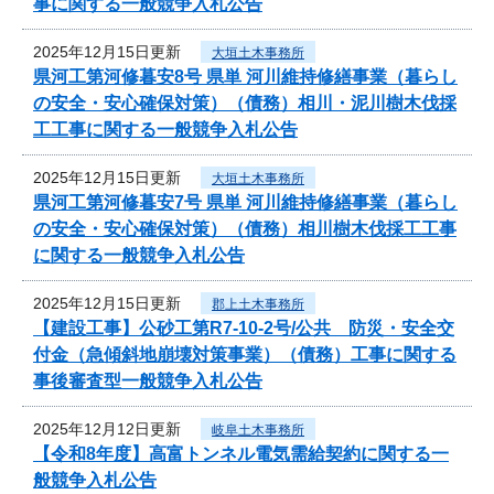
事に関する一般競争入札公告
2025年12月15日更新
大垣土木事務所
県河工第河修暮安8号 県単 河川維持修繕事業（暮らし
の安全・安心確保対策）（債務）相川・泥川樹木伐採
工工事に関する一般競争入札公告
2025年12月15日更新
大垣土木事務所
県河工第河修暮安7号 県単 河川維持修繕事業（暮らし
の安全・安心確保対策）（債務）相川樹木伐採工工事
に関する一般競争入札公告
2025年12月15日更新
郡上土木事務所
【建設工事】公砂工第R7-10-2号/公共 防災・安全交
付金（急傾斜地崩壊対策事業）（債務）工事に関する
事後審査型一般競争入札公告
2025年12月12日更新
岐阜土木事務所
【令和8年度】高富トンネル電気需給契約に関する一
般競争入札公告