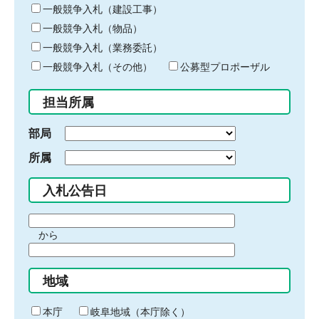
キ
一般競争入札（建設工事）
ー
一般競争入札（物品）
ワ
一般競争入札（業務委託）
ー
ド
一般競争入札（その他）
公募型プロポーザル
を
入
担当所属
力
部局
所属
入札公告日
期
から
間
期
の
間
始
地域
の
ま
終
り
わ
本庁
岐阜地域（本庁除く）