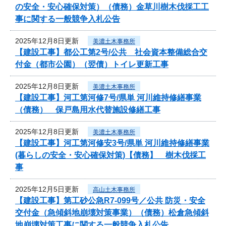
の安全・安心確保対策）（債務）金草川樹木伐採工工
事に関する一般競争入札公告
2025年12月8日更新
美濃土木事務所
【建設工事】都公工第2号/公共 社会資本整備総合交
付金（都市公園）（翌債）トイレ更新工事
2025年12月8日更新
美濃土木事務所
【建設工事】河工第河修7号/県単 河川維持修繕事業
（債務） 保戸島用水代替施設修繕工事
2025年12月8日更新
美濃土木事務所
【建設工事】河工第河修安3号/県単 河川維持修繕事業
(暮らしの安全・安心確保対策)【債務】 樹木伐採工
事
2025年12月5日更新
高山土木事務所
【建設工事】第工砂公急R7-099号／公共 防災・安全
交付金（急傾斜地崩壊対策事業）（債務）松倉急傾斜
地崩壊対策工事に関する一般競争入札公告