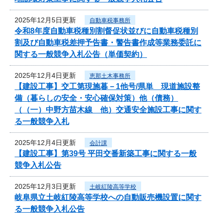
2025年12月5日更新
自動車税事務所
令和8年度自動車税種別割督促状並びに自動車税種別
割及び自動車税差押予告書・警告書作成等業務委託に
関する一般競争入札公告（単価契約）
2025年12月4日更新
恵那土木事務所
【建設工事】交工第現施暮－1他号/県単 現道施設整
備（暮らしの安全・安心確保対策）他（債務）
（（一）中野方苗木線 他）交通安全施設工事に関す
る一般競争入札
2025年12月4日更新
会計課
【建設工事】第39号 平田交番新築工事に関する一般
競争入札公告
2025年12月3日更新
土岐紅陵高等学校
岐阜県立土岐紅陵高等学校への自動販売機設置に関す
る一般競争入札公告