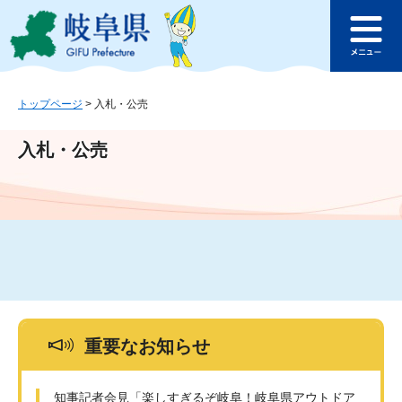
ペ
メ
このページの本文へ
ー
ニ
メ
ジ
ュ
ニ
の
ー
ュ
先
を
ー
頭
飛
トップページ
>
入札・公売
で
ば
す
し
入札・公売
。
て
本
文
へ
重要なお知らせ
知事記者会見「楽しすぎるぞ岐阜！岐阜県アウトドア