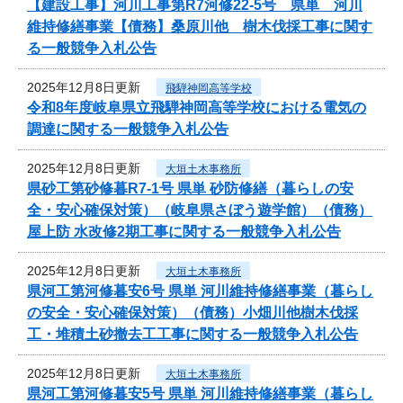
【建設工事】河川工事第R7河修22-5号 県単 河川
維持修繕事業【債務】桑原川他 樹木伐採工事に関す
る一般競争入札公告
2025年12月8日更新
飛騨神岡高等学校
令和8年度岐阜県立飛騨神岡高等学校における電気の
調達に関する一般競争入札公告
2025年12月8日更新
大垣土木事務所
県砂工第砂修暮R7-1号 県単 砂防修繕（暮らしの安
全・安心確保対策）（岐阜県さぼう遊学館）（債務）
屋上防 水改修2期工事に関する一般競争入札公告
2025年12月8日更新
大垣土木事務所
県河工第河修暮安6号 県単 河川維持修繕事業（暮らし
の安全・安心確保対策）（債務）小畑川他樹木伐採
工・堆積土砂撤去工工事に関する一般競争入札公告
2025年12月8日更新
大垣土木事務所
県河工第河修暮安5号 県単 河川維持修繕事業（暮らし