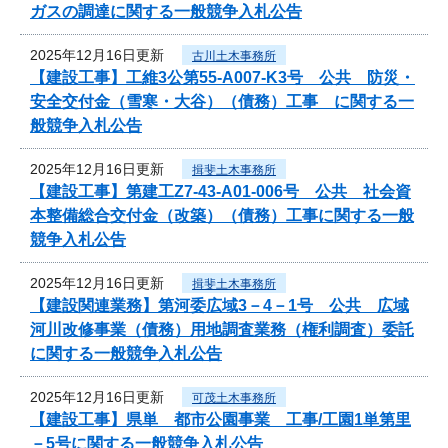
ガスの調達に関する一般競争入札公告
2025年12月16日更新
古川土木事務所
【建設工事】工維3公第55-A007-K3号 公共 防災・
安全交付金（雪寒・大谷）（債務）工事 に関する一
般競争入札公告
2025年12月16日更新
揖斐土木事務所
【建設工事】第建工Z7-43-A01-006号 公共 社会資
本整備総合交付金（改築）（債務）工事に関する一般
競争入札公告
2025年12月16日更新
揖斐土木事務所
【建設関連業務】第河委広域3－4－1号 公共 広域
河川改修事業（債務）用地調査業務（権利調査）委託
に関する一般競争入札公告
2025年12月16日更新
可茂土木事務所
【建設工事】県単 都市公園事業 工事/工園1単第里
－5号に関する一般競争入札公告