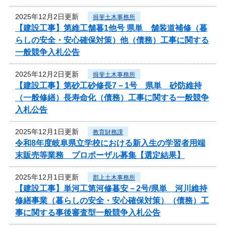
2025年12月2日更新
揖斐土木事務所
【建設工事】第維工舗暮1他号 県単 舗装道補修（暮
らしの安全・安心確保対策）他（債務）工事に関する
一般競争入札公告
2025年12月2日更新
揖斐土木事務所
【建設工事】第砂工砂修長7－1号 県単 砂防維持
（一般修繕）長寿命化（債務）工事に関する一般競争
入札公告
2025年12月1日更新
教育財務課
令和8年度岐阜県立学校における新入生の学習者用端
末販売等業務 プロポーザル募集【選定結果】
2025年12月1日更新
郡上土木事務所
【建設工事】単河工第河修暮安－2号/県単 河川維持
修繕事業（暮らしの安全・安心確保対策）（債務）工
事に関する事後審査型一般競争入札公告