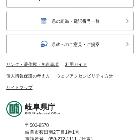
県の組織・電話番号一覧
県政へのご意見・ご提案
リンク・著作権・免責事項
利用ガイド
個人情報保護の考え方
ウェブアクセシビリティ方針
サイトマップ
岐阜県庁
GIFU Prefectural Office
〒500-8570
岐阜市薮田南2丁目1番1号
電話番号 058-272-1111（代表）