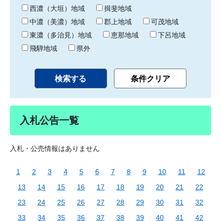
り
西濃（大垣）地域
揖斐地域
中濃（美濃）地域
郡上地域
可茂地域
東濃（多治見）地域
恵那地域
下呂地域
飛騨地域
県外
入札公告一覧
入札・公売情報はありません
1
2
3
4
5
6
7
8
9
10
11
12
13
14
15
16
17
18
19
20
21
22
23
24
25
26
27
28
29
30
31
32
33
34
35
36
37
38
39
40
41
42