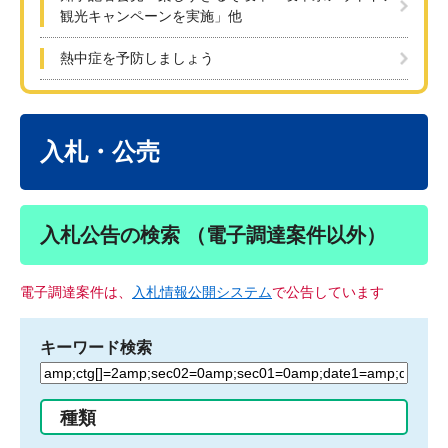
観光キャンペーンを実施」他
熱中症を予防しましょう
本
文
入札・公売
入札公告の検索 （電子調達案件以外）
電子調達案件は、
入札情報公開システム
で公告しています
キーワード検索
検
索
す
種類
る