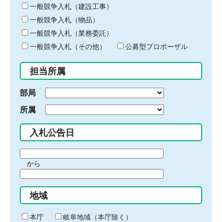
キ
一般競争入札（建設工事）
ー
一般競争入札（物品）
ワ
一般競争入札（業務委託）
ー
ド
一般競争入札（その他）
公募型プロポーザル
を
入
担当所属
力
部局
所属
入札公告日
期
から
間
期
の
間
始
地域
の
ま
終
り
わ
本庁
岐阜地域（本庁除く）