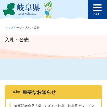
ペ
メ
このページの本文へ
ー
ニ
メ
ジ
ュ
ニ
の
ー
ュ
先
を
ー
頭
飛
トップページ
>
入札・公売
で
ば
す
し
入札・公売
。
て
本
文
へ
重要なお知らせ
知事記者会見「楽しすぎるぞ岐阜！岐阜県アウトドア