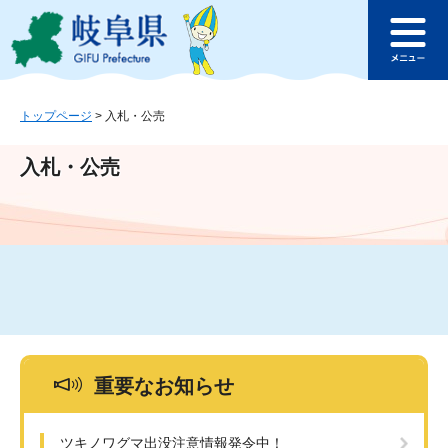
ペ
メ
このページの本文へ
ー
ニ
メ
ジ
ュ
ニ
の
ー
ュ
先
を
ー
頭
飛
トップページ
>
入札・公売
で
ば
す
し
入札・公売
。
て
本
文
へ
重要なお知らせ
ツキノワグマ出没注意情報発令中！