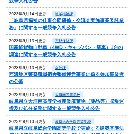
競争入札公告
2023年9月14日更新
地域福祉課
「岐阜県福祉の仕事合同研修・交流会実施事業委託業
務」に関する一般競争入札公告
2023年9月13日更新
恵那保健所
国産軽貨物自動車（4WD・キャブバン・新車）1台の
調達に関する一般競争入札公告
2023年9月13日更新
会計課
西濃地区警察職員宿舎整備運営事業に係る参加事業者
の公募
2023年9月13日更新
大垣南高等学校
岐阜県立大垣南高等学校産業廃棄物（薬品等）収集運
搬及び処分業務に関する一般競争入札公告
2023年9月13日更新
岐阜総合学園高等学校
岐阜県立岐阜総合学園高等学校で実施する建築基準法