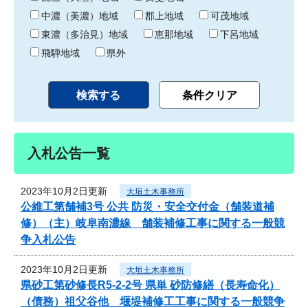
中濃（美濃）地域
郡上地域
可茂地域
東濃（多治見）地域
恵那地域
下呂地域
飛騨地域
県外
入札公告一覧
2023年10月2日更新
大垣土木事務所
公維工第舗補3号 公共 防災・安全交付金（舗装道補
修）（主）岐阜南濃線 舗装補修工事に関する一般競
争入札公告
2023年10月2日更新
大垣土木事務所
県砂工第砂修長R5-2-2号 県単 砂防修繕（長寿命化）
（債務）祖父谷他 堰堤補修工工事に関する一般競争