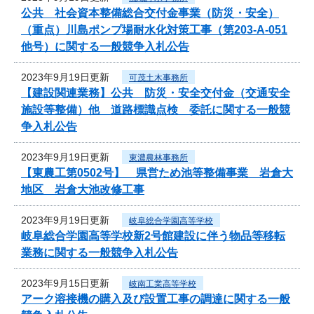
公共 社会資本整備総合交付金事業（防災・安全）
（重点）川島ポンプ場耐水化対策工事（第203-A-051
他号）に関する一般競争入札公告
2023年9月19日更新
可茂土木事務所
【建設関連業務】公共 防災・安全交付金（交通安全
施設等整備）他 道路標識点検 委託に関する一般競
争入札公告
2023年9月19日更新
東濃農林事務所
【東農工第0502号】 県営ため池等整備事業 岩倉大
地区 岩倉大池改修工事
2023年9月19日更新
岐阜総合学園高等学校
岐阜総合学園高等学校新2号館建設に伴う物品等移転
業務に関する一般競争入札公告
2023年9月15日更新
岐南工業高等学校
アーク溶接機の購入及び設置工事の調達に関する一般