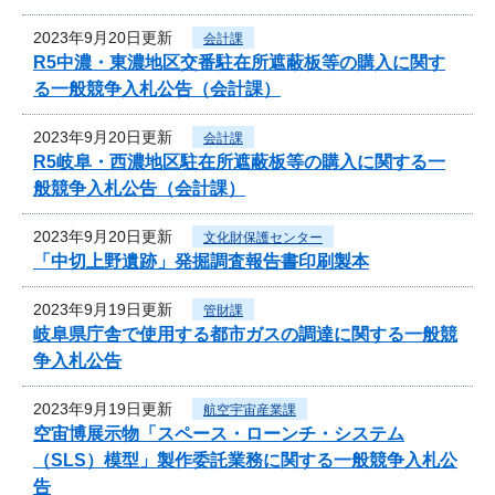
2023年9月20日更新
会計課
R5中濃・東濃地区交番駐在所遮蔽板等の購入に関す
る一般競争入札公告（会計課）
2023年9月20日更新
会計課
R5岐阜・西濃地区駐在所遮蔽板等の購入に関する一
般競争入札公告（会計課）
2023年9月20日更新
文化財保護センター
「中切上野遺跡」発掘調査報告書印刷製本
2023年9月19日更新
管財課
岐阜県庁舎で使用する都市ガスの調達に関する一般競
争入札公告
2023年9月19日更新
航空宇宙産業課
空宙博展示物「スペース・ローンチ・システム
（SLS）模型」製作委託業務に関する一般競争入札公
告