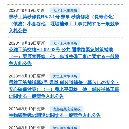
2023年9月19日更新
大垣土木事務所
県砂工第砂修長R5-2-1号 県単 砂防修繕（長寿命化）
（債務）小倉谷他 堰堤補修工工事に関する一般競争
入札公告
2023年9月19日更新
大垣土木事務所
公維工第交維HT-02-02号 公共 通学路緊急対策補助
（一）栗原青野線 他 歩道整備工事に関する一般競
争入札公告
2023年9月19日更新
大垣土木事務所
県維工第舗補暮2号 県単 舗装道補修（暮らしの安全・
安心確保対策）（一）養老平田線 他 舗装補修工事
に関する一般競争入札公告
2023年9月19日更新
恵那農業高等学校
生物顕微鏡の調達に関する一般競争入札公告
2023年9月19日更新
流域浄水事務所