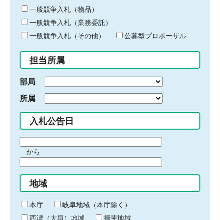
ー
一般競争入札（物品）
ワ
一般競争入札（業務委託）
ー
ド
一般競争入札（その他）
公募型プロポーザル
を
入
担当所属
力
部局
所属
入札公告日
期
から
間
期
の
間
始
地域
の
ま
終
り
わ
本庁
岐阜地域（本庁除く）
り
西濃（大垣）地域
揖斐地域