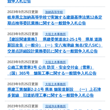
競争入札公告
2023年9月25日更新
加納高等学校
岐阜県立加納高等学校で実施する建築基準法第12条定
期点検等委託業務に関する一般競争入札公告
2023年9月25日更新
大垣土木事務所
【建設関連業務】 県建委第道改2-25-1号 県単 道路
新設改良（一般分）（一）安八海津線 無名(安八SIC）
交差点詳細設計業務委託に関する一般競争入札公告
2023年9月25日更新
大垣土木事務所
公維工第雪寒3号 公共 防災・安全交付金（雪寒）
（国）365号 舗装工事に関する一般競争入札公告
2023年9月25日更新
大垣土木事務所
県建工第舗新2-2-1号 県単 舗装道新設 （一）上石津
多賀線 旧道処理工事に関する一般競争入札公告
2023年9月25日更新
流域浄水事務所