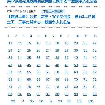
第12条定期点検等委託業務に関する一般競争入札公告
2023年9月12日更新
下呂土木事務所
【建設工事】公共 防災・安全交付金 黒石3工区盛
土工 工事に関する一般競争入札公告
1
2
3
4
5
6
7
8
9
10
11
12
13
14
15
16
17
18
19
20
21
22
23
24
25
26
27
28
29
30
31
32
33
34
35
36
37
38
39
40
41
42
43
44
45
46
47
48
49
50
51
52
53
54
55
56
57
58
59
60
61
62
63
64
65
66
67
68
69
70
71
72
73
74
75
76
77
78
79
80
81
82
83
84
85
86
87
88
89
90
91
92
93
94
95
96
97
98
99
100
101