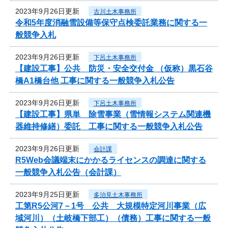
2023年9月26日更新
古川土木事務所
令和5年度消融雪設備等保守点検委託業務に関する一
般競争入札
2023年9月26日更新
下呂土木事務所
【建設工事】公共 防災・安全交付金 （仮称）黒石谷
橋A1橋台他 工事に関する一般競争入札公告
2023年9月26日更新
下呂土木事務所
【建設工事】県単 除雪事業（雪情報システム関連機
器維持修繕）委託 工事に関する一般競争入札公告
2023年9月26日更新
会計課
R5Web会議端末にかかるライセンスの調達に関する
一般競争入札公告（会計課）
2023年9月25日更新
多治見土木事務所
工第R5公河7－1号 公共 大規模特定河川事業（広
域河川）（土岐橋下部工）（債務）工事に関する一般