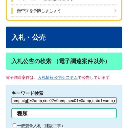
熱中症を予防しましょう
本
文
入札・公売
入札公告の検索 （電子調達案件以外）
電子調達案件は、
入札情報公開システム
で公告しています
キーワード検索
検
索
す
種類
る
キ
一般競争入札（建設工事）