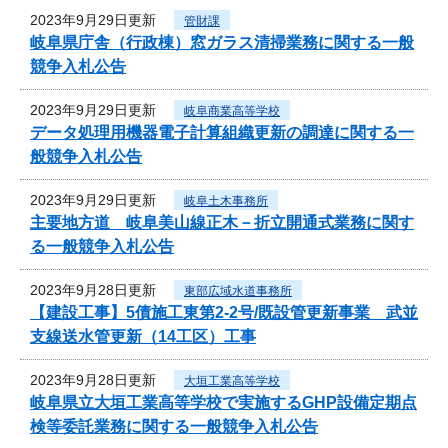
2023年9月29日更新
管財課
岐阜県庁舎（行政棟）窓ガラス清掃業務に関する一般
競争入札公告
2023年9月29日更新
岐阜商業高等学校
データ処理用機器電子計算組織更新の調達に関する一
般競争入札公告
2023年9月29日更新
岐阜土木事務所
主要地方道 岐阜美山線正木－折立開通式業務に関す
る一般競争入札公告
2023年9月28日更新
東部広域水道事務所
【建設工事】5債施工東第2-2号/既設管更新事業 武並
支線送水管更新（14工区）工事
2023年9月28日更新
大垣工業高等学校
岐阜県立大垣工業高等学校で実施するGHP設備定期点
検等委託業務に関する一般競争入札公告