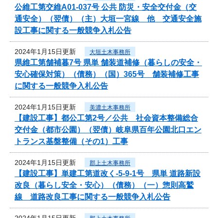
公維工第交維A01-037号 公共 防災・安全交付金（交
通安全）（翌債）（主）大垣一宮線 他 交通安全施
設工事に関する一般競争入札公告
2024年1月15日更新
大垣土木事務所
県維工第舗補暮7号 県単 舗装道補修（暮らしの安全・
安心確保対策）（債務）（国）365号 舗装補修工事
に関する一般競争入札公告
2024年1月15日更新
美濃土木事務所
【建設工事】都公工第2号／公共 社会資本整備総合
交付金（都市公園）（翌債）岐阜県百年公園北口エン
トランス基盤整備（その1）工事
2024年1月15日更新
郡上土木事務所
【建設工事】単建工第道改く-5-9-1号 県単 道路新設
改良（暮らし安全・安心）（債務）（一）惣則高鷲
線 道路改良工事に関する一般競争入札公告
2024年1月15日更新