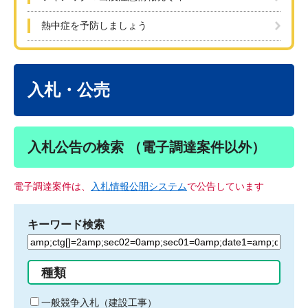
熱中症を予防しましょう
本
文
入札・公売
入札公告の検索 （電子調達案件以外）
電子調達案件は、
入札情報公開システム
で公告しています
キーワード検索
検
索
す
種類
る
キ
一般競争入札（建設工事）