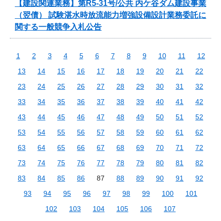
【建設関連業務】第R5-31号/公共 内ケ谷ダム建設事業
（翌債） 試験湛水時放流能力増強設備設計業務委託に
関する一般競争入札公告
1
2
3
4
5
6
7
8
9
10
11
12
13
14
15
16
17
18
19
20
21
22
23
24
25
26
27
28
29
30
31
32
33
34
35
36
37
38
39
40
41
42
43
44
45
46
47
48
49
50
51
52
53
54
55
56
57
58
59
60
61
62
63
64
65
66
67
68
69
70
71
72
73
74
75
76
77
78
79
80
81
82
83
84
85
86
87
88
89
90
91
92
93
94
95
96
97
98
99
100
101
102
103
104
105
106
107