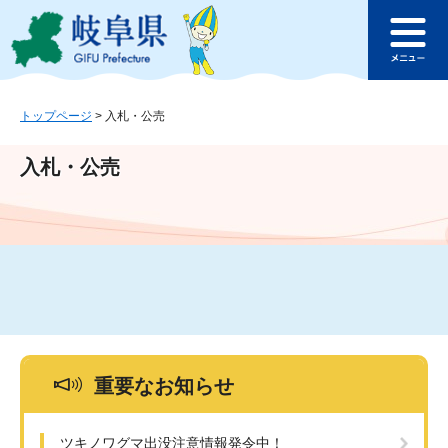
ペ
メ
このページの本文へ
ー
ニ
メ
ジ
ュ
ニ
の
ー
ュ
先
を
ー
頭
飛
トップページ
>
入札・公売
で
ば
す
し
入札・公売
。
て
本
文
へ
重要なお知らせ
ツキノワグマ出没注意情報発令中！