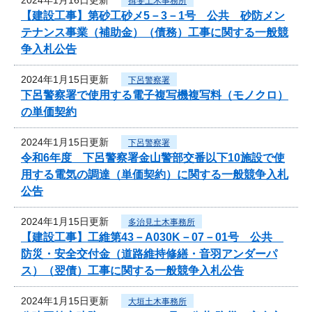
揖斐土木事務所
【建設工事】第砂工砂メ5－3－1号 公共 砂防メン
テナンス事業（補助金）（債務）工事に関する一般競
争入札公告
2024年1月15日更新
下呂警察署
下呂警察署で使用する電子複写機複写料（モノクロ）
の単価契約
2024年1月15日更新
下呂警察署
令和6年度 下呂警察署金山警部交番以下10施設で使
用する電気の調達（単価契約）に関する一般競争入札
公告
2024年1月15日更新
多治見土木事務所
【建設工事】工維第43－A030K－07－01号 公共
防災・安全交付金（道路維持修繕・音羽アンダーパ
ス）（翌債）工事に関する一般競争入札公告
2024年1月15日更新
大垣土木事務所