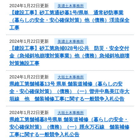
2024年1月22日更新
美濃土木事務所
【建設工事】砂工第通砂暮1号/県単 通常砂防事業
（暮らしの安全・安心確保対策）他（債務）渓流保全
工事
2024年1月22日更新
美濃土木事務所
【建設工事】砂工第急傾028号/公共 防災・安全交付
金（急傾斜地崩壊対策事業）他（債務）急傾斜地崩壊
対策施設工事
2024年1月22日更新
大垣土木事務所
県維工第舗補暮13号 県単 舗装道補修（暮らしの安
全・安心確保対策）（債務）（一）曽井中島美江寺大
垣線 他 舗装補修工事に関する一般競争入札公告
2024年1月22日更新
大垣土木事務所
県維工第舗補暮8号県単 舗装道補修（暮らしの安全・
安心確保対策）（債務）（一）脛永万石線 舗装補修
工事に関する一般競争入札公告