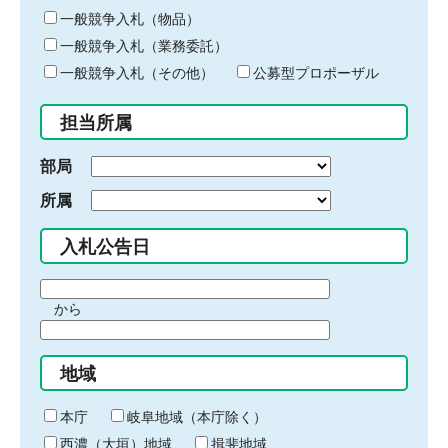
ー
一般競争入札（物品）
ワ
一般競争入札（業務委託）
ー
ド
一般競争入札（その他）
公募型プロポーザル
を
入
担当所属
力
部局
所属
入札公告日
期
から
間
期
の
間
始
地域
の
ま
終
り
わ
本庁
岐阜地域（本庁除く）
り
西濃（大垣）地域
揖斐地域