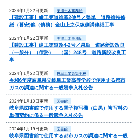
2024年1月22日更新
美濃土木事務所
【建設工事】維工第道維暮2他号／県単 道路維持修
繕（暮安)他（債務）金山上之保線側溝修繕工事
2024年1月22日更新
美濃土木事務所
【建設工事】建工第道改4-2号／県単 道路新設改良
（一般分）（債務） （国）248号 道路新設改良工
事
2024年1月22日更新
岐阜工業高等学校
令和6年度岐阜県立岐阜工業高等学校で使用する都市
ガスの調達に関する一般競争入札公告
2024年1月19日更新
図書館
岐阜県図書館で使用する電子複写機（白黒）複写料の
単価契約に係る一般競争入札公告
2024年1月19日更新
図書館
岐阜県図書館で使用する都市ガスの調達に関する一般