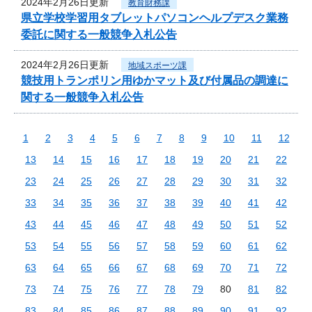
2024年2月26日更新
教育財務課
県立学校学習用タブレットパソコンヘルプデスク業務
委託に関する一般競争入札公告
2024年2月26日更新
地域スポーツ課
競技用トランポリン用ゆかマット及び付属品の調達に
関する一般競争入札公告
1
2
3
4
5
6
7
8
9
10
11
12
13
14
15
16
17
18
19
20
21
22
23
24
25
26
27
28
29
30
31
32
33
34
35
36
37
38
39
40
41
42
43
44
45
46
47
48
49
50
51
52
53
54
55
56
57
58
59
60
61
62
63
64
65
66
67
68
69
70
71
72
73
74
75
76
77
78
79
80
81
82
83
84
85
86
87
88
89
90
91
92