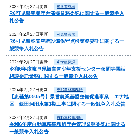
2024年2月27日更新
可児警察署
R6可児警察署庁舎清掃業務委託に関する一般競争入
札公告
2024年2月27日更新
可児警察署
R6可児警察署空調設備保守点検業務委託に関する一
般競争入札公告
2024年2月27日更新
私学振興課
令和6年度岐阜県被害青少年支援センター夜間等電話
相談委託業務に関する一般競争入札公告
2024年2月27日更新
恵那農林事務所
【恵基第0505号】県営農業基盤整備促進事業 エナ地
区 飯田洞用水第1期工事に関する一般競争入札公告
2024年2月27日更新
自動車税事務所
令和6年度自動車税事務所庁舎管理業務委託に関する
一般競争入札公告