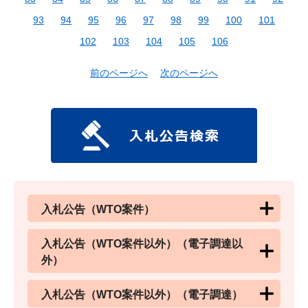
93
94
95
96
97
98
99
100
101
102
103
104
105
106
前のページへ
次のページへ
入札公告（WTO案件）
入札公告（WTO案件以外）（電子調達以
外）
入札公告（WTO案件以外）（電子調達）