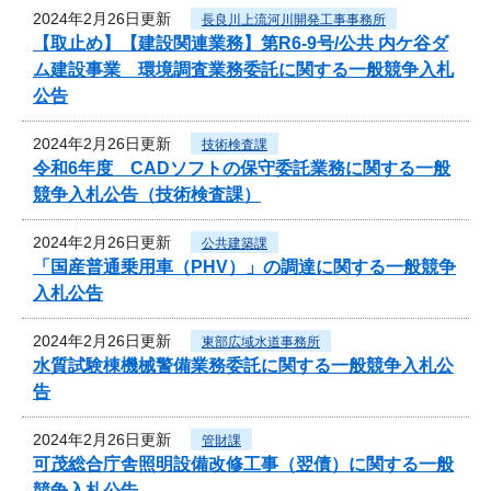
2024年2月26日更新
長良川上流河川開発工事事務所
【取止め】【建設関連業務】第R6-9号/公共 内ケ谷ダ
ム建設事業 環境調査業務委託に関する一般競争入札
公告
2024年2月26日更新
技術検査課
令和6年度 CADソフトの保守委託業務に関する一般
競争入札公告（技術検査課）
2024年2月26日更新
公共建築課
「国産普通乗用車（PHV）」の調達に関する一般競争
入札公告
2024年2月26日更新
東部広域水道事務所
水質試験棟機械警備業務委託に関する一般競争入札公
告
2024年2月26日更新
管財課
可茂総合庁舎照明設備改修工事（翌債）に関する一般
競争入札公告