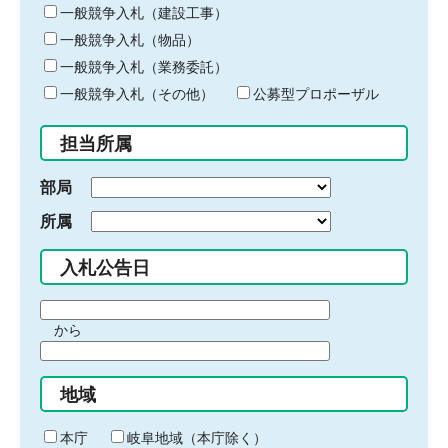
キ
一般競争入札（建設工事）
ー
一般競争入札（物品）
ワ
一般競争入札（業務委託）
ー
ド
一般競争入札（その他）
公募型プロポーザル
を
入
担当所属
力
部局
所属
入札公告日
期
から
間
期
の
間
始
地域
の
ま
終
り
わ
本庁
岐阜地域（本庁除く）