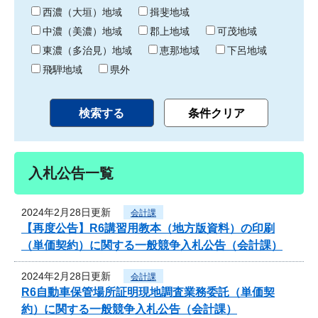
り
西濃（大垣）地域
揖斐地域
中濃（美濃）地域
郡上地域
可茂地域
東濃（多治見）地域
恵那地域
下呂地域
飛騨地域
県外
入札公告一覧
2024年2月28日更新
会計課
【再度公告】R6講習用教本（地方版資料）の印刷
（単価契約）に関する一般競争入札公告（会計課）
2024年2月28日更新
会計課
R6自動車保管場所証明現地調査業務委託（単価契
約）に関する一般競争入札公告（会計課）