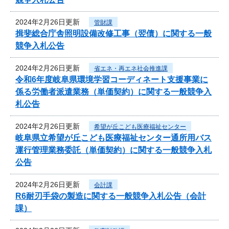
2024年2月26日更新
管財課
揖斐総合庁舎照明設備改修工事（翌債）に関する一般
競争入札公告
2024年2月26日更新
省エネ・再エネ社会推進課
令和6年度岐阜県環境学習コーディネート支援事業に
係る労働者派遣業務（単価契約）に関する一般競争入
札公告
2024年2月26日更新
希望が丘こども医療福祉センター
岐阜県立希望が丘こども医療福祉センター通所用バス
運行管理業務委託（単価契約）に関する一般競争入札
公告
2024年2月26日更新
会計課
R6耐刃手袋の製造に関する一般競争入札公告（会計
課）