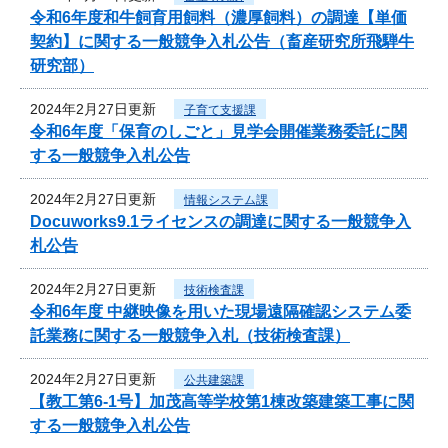
令和6年度和牛飼育用飼料（濃厚飼料）の調達【単価
契約】に関する一般競争入札公告（畜産研究所飛騨牛
研究部）
2024年2月27日更新
子育て支援課
令和6年度「保育のしごと」見学会開催業務委託に関
する一般競争入札公告
2024年2月27日更新
情報システム課
Docuworks9.1ライセンスの調達に関する一般競争入
札公告
2024年2月27日更新
技術検査課
令和6年度 中継映像を用いた現場遠隔確認システム委
託業務に関する一般競争入札（技術検査課）
2024年2月27日更新
公共建築課
【教工第6-1号】加茂高等学校第1棟改築建築工事に関
する一般競争入札公告