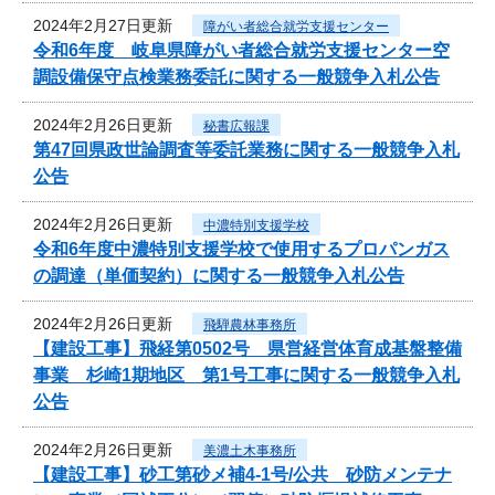
2024年2月27日更新
障がい者総合就労支援センター
令和6年度 岐阜県障がい者総合就労支援センター空
調設備保守点検業務委託に関する一般競争入札公告
2024年2月26日更新
秘書広報課
第47回県政世論調査等委託業務に関する一般競争入札
公告
2024年2月26日更新
中濃特別支援学校
令和6年度中濃特別支援学校で使用するプロパンガス
の調達（単価契約）に関する一般競争入札公告
2024年2月26日更新
飛騨農林事務所
【建設工事】飛経第0502号 県営経営体育成基盤整備
事業 杉崎1期地区 第1号工事に関する一般競争入札
公告
2024年2月26日更新
美濃土木事務所
【建設工事】砂工第砂メ補4-1号/公共 砂防メンテナ