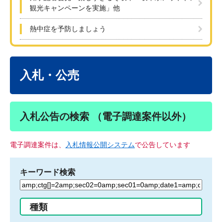
観光キャンペーンを実施」他
熱中症を予防しましょう
本
文
入札・公売
入札公告の検索 （電子調達案件以外）
電子調達案件は、
入札情報公開システム
で公告しています
キーワード検索
検
索
す
種類
る