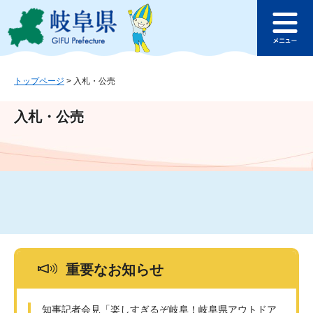
ペ
メ
このページの本文へ
ー
ニ
メ
ジ
ュ
ニ
の
ー
ュ
先
を
ー
頭
飛
トップページ
>
入札・公売
で
ば
す
し
入札・公売
。
て
本
文
へ
重要なお知らせ
知事記者会見「楽しすぎるぞ岐阜！岐阜県アウトドア