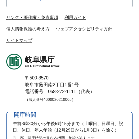
リンク・著作権・免責事項
利用ガイド
個人情報保護の考え方
ウェブアクセシビリティ方針
サイトマップ
岐阜県庁
GIFU Prefectural Office
〒500-8570
岐阜市薮田南2丁目1番1号
電話番号 058-272-1111（代表）
（法人番号4000020210005）
開庁時間
午前8時30分から午後5時15分まで
（土曜日、日曜日、祝
日、休日、年末年始（12月29日から1月3日）を除く）
※一部、開庁時間の異なる機関、施設があります。