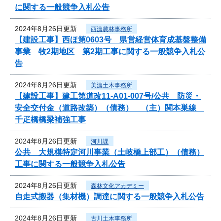
に関する一般競争入札公告
2024年8月26日更新
西濃農林事務所
【建設工事】西ほ第0603号 県営経営体育成基盤整備
事業 牧2期地区 第2期工事に関する一般競争入札公
告
2024年8月26日更新
美濃土木事務所
【建設工事】建工第道改11-A01-007号/公共 防災・
安全交付金（道路改築）（債務） （主）関本巣線
千疋橋橋梁補強工事
2024年8月26日更新
河川課
公共 大規模特定河川事業（土岐橋上部工）（債務）
工事に関する一般競争入札公告
2024年8月26日更新
森林文化アカデミー
自走式搬器（集材機）調達に関する一般競争入札公告
2024年8月26日更新
古川土木事務所