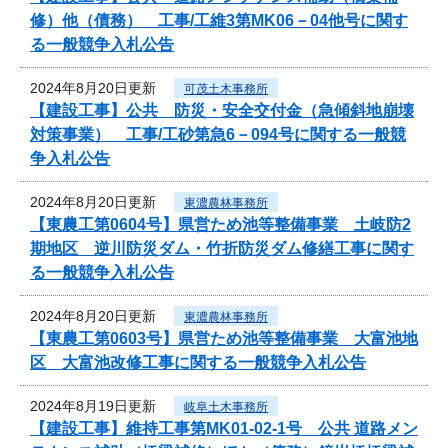
修）他（債務） 工事/工維3第MK06－04他号に関す
る一般競争入札公告
2024年8月20日更新
可茂土木事務所
【建設工事】公共 防災・安全交付金（急傾斜地崩壊
対策事業） 工事/工砂第急6－094号に関する一般競
争入札公告
2024年8月20日更新
東濃農林事務所
【東農工第0604号】県営ため池等整備事業 土岐防2
期地区 逆川防災ダム・竹折防災ダム修繕工事に関す
る一般競争入札公告
2024年8月20日更新
東濃農林事務所
【東農工第0603号】県営ため池等整備事業 大富池地
区 大富池改修工事に関する一般競争入札公告
2024年8月19日更新
岐阜土木事務所
【建設工事】維持工事第MK01-02-1号 公共 道路メン