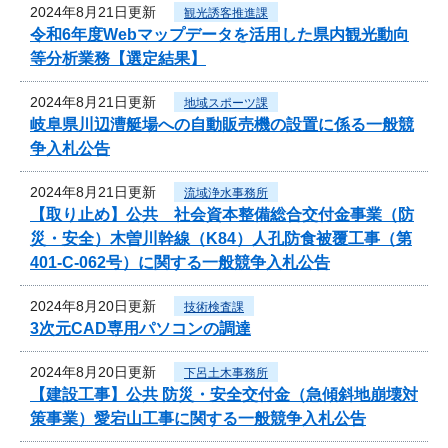
2024年8月21日更新
観光誘客推進課
令和6年度Webマップデータを活用した県内観光動向
等分析業務【選定結果】
2024年8月21日更新
地域スポーツ課
岐阜県川辺漕艇場への自動販売機の設置に係る一般競
争入札公告
2024年8月21日更新
流域浄水事務所
【取り止め】公共 社会資本整備総合交付金事業（防
災・安全）木曽川幹線（K84）人孔防食被覆工事（第
401-C-062号）に関する一般競争入札公告
2024年8月20日更新
技術検査課
3次元CAD専用パソコンの調達
2024年8月20日更新
下呂土木事務所
【建設工事】公共 防災・安全交付金（急傾斜地崩壊対
策事業）愛宕山工事に関する一般競争入札公告