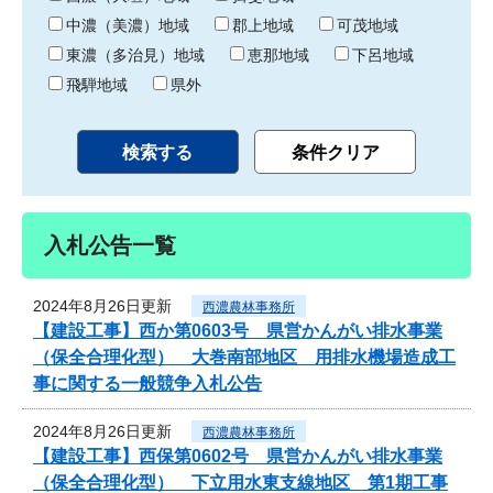
中濃（美濃）地域
郡上地域
可茂地域
東濃（多治見）地域
恵那地域
下呂地域
飛騨地域
県外
入札公告一覧
2024年8月26日更新
西濃農林事務所
【建設工事】西か第0603号 県営かんがい排水事業
（保全合理化型） 大巻南部地区 用排水機場造成工
事に関する一般競争入札公告
2024年8月26日更新
西濃農林事務所
【建設工事】西保第0602号 県営かんがい排水事業
（保全合理化型） 下立用水東支線地区 第1期工事