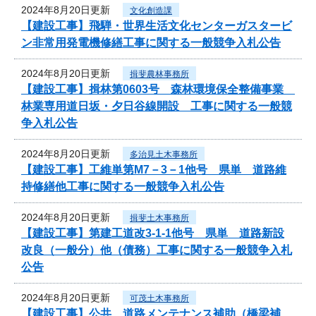
2024年8月20日更新
文化創造課
【建設工事】飛騨・世界生活文化センターガスタービ
ン非常用発電機修繕工事に関する一般競争入札公告
2024年8月20日更新
揖斐農林事務所
【建設工事】揖林第0603号 森林環境保全整備事業
林業専用道日坂・夕日谷線開設 工事に関する一般競
争入札公告
2024年8月20日更新
多治見土木事務所
【建設工事】工維単第M7－3－1他号 県単 道路維
持修繕他工事に関する一般競争入札公告
2024年8月20日更新
揖斐土木事務所
【建設工事】第建工道改3-1-1他号 県単 道路新設
改良（一般分）他（債務）工事に関する一般競争入札
公告
2024年8月20日更新
可茂土木事務所
【建設工事】公共 道路メンテナンス補助（橋梁補