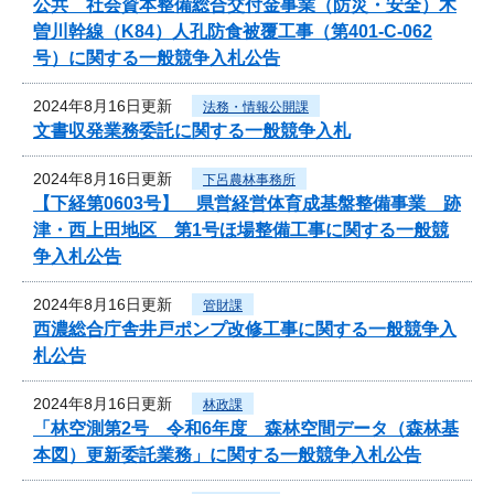
公共 社会資本整備総合交付金事業（防災・安全）木
曽川幹線（K84）人孔防食被覆工事（第401-C-062
号）に関する一般競争入札公告
2024年8月16日更新
法務・情報公開課
文書収発業務委託に関する一般競争入札
2024年8月16日更新
下呂農林事務所
【下経第0603号】 県営経営体育成基盤整備事業 跡
津・西上田地区 第1号ほ場整備工事に関する一般競
争入札公告
2024年8月16日更新
管財課
西濃総合庁舎井戸ポンプ改修工事に関する一般競争入
札公告
2024年8月16日更新
林政課
「林空測第2号 令和6年度 森林空間データ（森林基
本図）更新委託業務」に関する一般競争入札公告