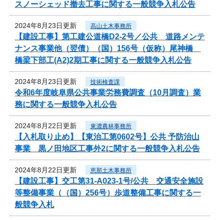
スノーシェッド撤去工事に関する一般競争入札公告
2024年8月23日更新
高山土木事務所
【建設工事】第工建公道橋D2-2号／公共 道路メンテ
ナンス事業他（翌債）（国）156号（仮称）尾神橋
橋梁下部工(A2)2期工事に関する一般競争入札公告
2024年8月23日更新
技術検査課
令和6年度岐阜県公共事業労務費調査（10月調査）業
務に関する一般競争入札公告
2024年8月22日更新
東濃農林事務所
【入札取り止め】【東治工第0602号】公共 予防治山
事業 黒ノ田地区工事外2に関する一般競争入札公告
2024年8月22日更新
恵那土木事務所
【建設工事】交工第31-A023-1号/公共 交通安全施設
等整備事業（（国）256号）歩道整備工事に関する一
般競争入札