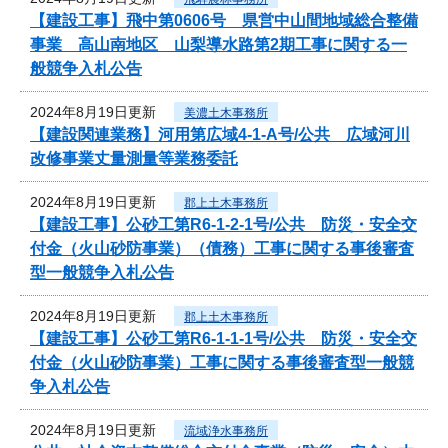
【建設工事】飛中第0606号 県営中山間地域総合整備
事業 高山南地区 山梨導水路第2期工事に関する一
般競争入札公告
2024年8月19日更新
美濃土木事務所
【建設関連業務】河用第広域4-1-A号/公共 広域河川
改修事業丈量測量等業務委託
2024年8月19日更新
郡上土木事務所
【建設工事】公砂工第R6-1-2-1号/公共 防災・安全交
付金（火山砂防事業）（債務）工事に関する事後審査
型一般競争入札公告
2024年8月19日更新
郡上土木事務所
【建設工事】公砂工第R6-1-1-1号/公共 防災・安全交
付金（火山砂防事業）工事に関する事後審査型一般競
争入札公告
2024年8月19日更新
流域浄水事務所