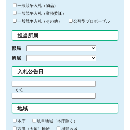
ー
一般競争入札（物品）
ワ
一般競争入札（業務委託）
ー
ド
一般競争入札（その他）
公募型プロポーザル
を
入
担当所属
力
部局
所属
入札公告日
期
から
間
期
の
間
始
地域
の
ま
終
り
わ
本庁
岐阜地域（本庁除く）
り
西濃（大垣）地域
揖斐地域