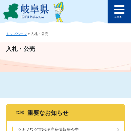
ペ
メ
このページの本文へ
ー
ニ
メ
ジ
ュ
ニ
の
ー
ュ
先
を
ー
頭
飛
トップページ
>
入札・公売
で
ば
す
し
入札・公売
。
て
本
文
へ
重要なお知らせ
ツキノワグマ出没注意情報発令中！