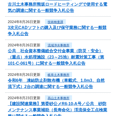
古川土木事務所熊坂ロードヒーティングで使用する電
気の調達に関する一般競争入札公告
2024年8月26日更新
技術検査課
3次元CADソフトの購入及び保守業務に関する一般競
争入札公告
2024年8月26日更新
流域浄水事務所
公共 社会資本整備総合交付金事業（防災・安全）
（重点）水処理施設（23～25池）耐震対策工事（第
101-C-061号）に関する一般競争入札公告
2024年8月26日更新
岐阜土木事務所
令和6年 凍結防止剤散布機（車載式、1.0m3、自然
流下式）2台の調達に関する一般競争入札公告
2024年8月23日更新
高山土木事務所
【建設関連業務】第委砂公メR6-10-A号／公共 砂防
メンテナンス事業補助（長寿命化）渓流保全工点検業