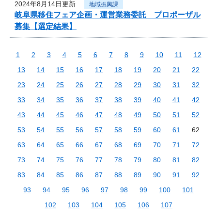
2024年8月14日更新
地域振興課
岐阜県移住フェア企画・運営業務委託 プロポーザル
募集【選定結果】
1
2
3
4
5
6
7
8
9
10
11
12
13
14
15
16
17
18
19
20
21
22
23
24
25
26
27
28
29
30
31
32
33
34
35
36
37
38
39
40
41
42
43
44
45
46
47
48
49
50
51
52
53
54
55
56
57
58
59
60
61
62
63
64
65
66
67
68
69
70
71
72
73
74
75
76
77
78
79
80
81
82
83
84
85
86
87
88
89
90
91
92
93
94
95
96
97
98
99
100
101
102
103
104
105
106
107