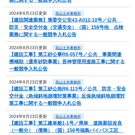
務に関する一般競争入札公告
2024年8月23日更新
高山土木事務所
【建設関連業務】第委交公安43-A012-10号／公共
防災・安全交付金（交通安全）（国）158号他 点検
業務に関する一般競争入札公告
2024年8月23日更新
高山土木事務所
【建設工事】第工砂公事R6-057号／公共 事業間連
携補助（通常砂防事業）吾神管理用道路工事に関する
一般競争入札公告
2024年8月23日更新
高山土木事務所
【建設工事】第工砂公急R6-113号／公共 防災・安全
交付金（急傾斜地崩壊対策事業）反保急傾斜地崩壊対
策工事に関する一般競争入札公告
2024年8月23日更新
高山土木事務所
【建設工事】第工建単般1-1号／県単 道路新設改良
（一般分）（債務）（国）156号福島バイパス工区