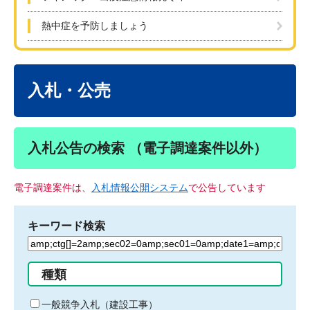
熱中症を予防しましょう
本
文
入札・公売
入札公告の検索 （電子調達案件以外）
電子調達案件は、
入札情報公開システム
で公告しています
キーワード検索
検
索
す
種類
る
キ
一般競争入札（建設工事）