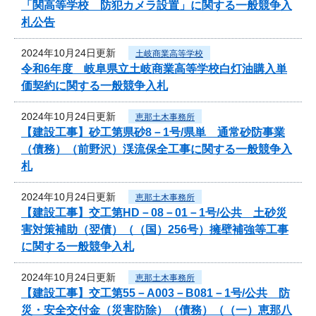
「関高等学校 防犯カメラ設置」に関する一般競争入
札公告
2024年10月24日更新
土岐商業高等学校
令和6年度 岐阜県立土岐商業高等学校白灯油購入単
価契約に関する一般競争入札
2024年10月24日更新
恵那土木事務所
【建設工事】砂工第県砂8－1号/県単 通常砂防事業
（債務）（前野沢）渓流保全工事に関する一般競争入
札
2024年10月24日更新
恵那土木事務所
【建設工事】交工第HD－08－01－1号/公共 土砂災
害対策補助（翌債）（（国）256号）擁壁補強等工事
に関する一般競争入札
2024年10月24日更新
恵那土木事務所
【建設工事】交工第55－A003－B081－1号/公共 防
災・安全交付金（災害防除）（債務）（（一）恵那八