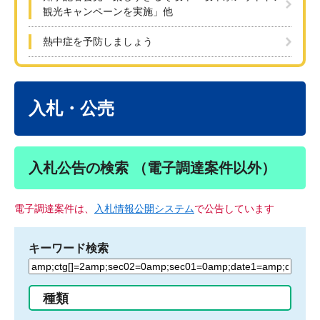
観光キャンペーンを実施」他
熱中症を予防しましょう
本
文
入札・公売
入札公告の検索 （電子調達案件以外）
電子調達案件は、
入札情報公開システム
で公告しています
キーワード検索
検
索
す
種類
る