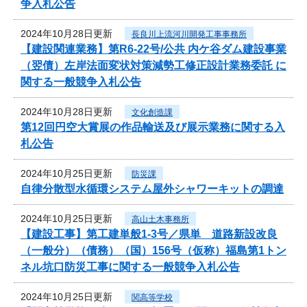
争入札公告
2024年10月28日更新
長良川上流河川開発工事事務所
【建設関連業務】第R6-22号/公共 内ケ谷ダム建設事業
（翌債）左岸法面変状対策減勢工修正設計業務委託 に
関する一般競争入札公告
2024年10月28日更新
文化創造課
第12回円空大賞展の作品輸送及び展示業務に関する入
札公告
2024年10月25日更新
防災課
自律分散型水循環システム屋外シャワーキットの調達
2024年10月25日更新
高山土木事務所
【建設工事】第工建単般1-3号／県単 道路新設改良
（一般分）（債務）（国）156号（仮称）福島第1トン
ネル坑口防災工事に関する一般競争入札公告
2024年10月25日更新
関高等学校