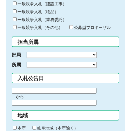
キ
一般競争入札（建設工事）
ー
一般競争入札（物品）
ワ
一般競争入札（業務委託）
ー
ド
一般競争入札（その他）
公募型プロポーザル
を
入
担当所属
力
部局
所属
入札公告日
期
から
間
期
の
間
始
地域
の
ま
終
り
わ
本庁
岐阜地域（本庁除く）