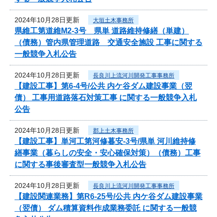
2024年10月28日更新
大垣土木事務所
県維工第道維M2-3号 県単 道路維持修繕（単建）
（債務）管内県管理道路 交通安全施設 工事に関する
一般競争入札公告
2024年10月28日更新
長良川上流河川開発工事事務所
【建設工事】第6-4号/公共 内ケ谷ダム建設事業（翌
債） 工事用道路落石対策工事 に関する一般競争入札
公告
2024年10月28日更新
郡上土木事務所
【建設工事】単河工第河修暮安-3号/県単 河川維持修
繕事業（暮らしの安全・安心確保対策）（債務）工事
に関する事後審査型一般競争入札公告
2024年10月28日更新
長良川上流河川開発工事事務所
【建設関連業務】第R6-25号/公共 内ケ谷ダム建設事業
（翌債） ダム積算資料作成業務委託 に関する一般競