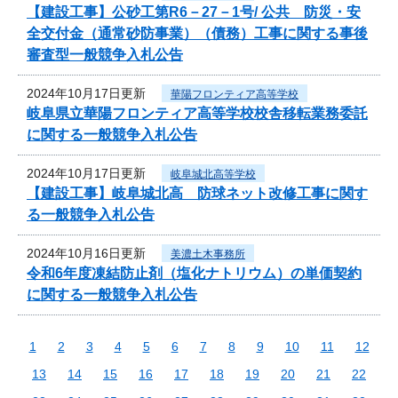
【建設工事】公砂工第R6－27－1号/ 公共 防災・安
全交付金（通常砂防事業）（債務）工事に関する事後
審査型一般競争入札公告
2024年10月17日更新
華陽フロンティア高等学校
岐阜県立華陽フロンティア高等学校校舎移転業務委託
に関する一般競争入札公告
2024年10月17日更新
岐阜城北高等学校
【建設工事】岐阜城北高 防球ネット改修工事に関す
る一般競争入札公告
2024年10月16日更新
美濃土木事務所
令和6年度凍結防止剤（塩化ナトリウム）の単価契約
に関する一般競争入札公告
1
2
3
4
5
6
7
8
9
10
11
12
13
14
15
16
17
18
19
20
21
22