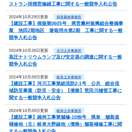
ストラン排煙窓修繕工事に関する一般競争入札公告
2024年10月29日更新
揖斐農林事務所
【建設工事】揖振第0605号 県営農村振興総合整備事
業 池田2期地区 箸箱用水第2期 工事に関する一般
競争入札公告
2024年10月28日更新
古川土木事務所
高圧ナトリウムランプ及び安定器の調達に関する一般
競争入札公告
2024年10月28日更新
岐阜土木事務所
【建設工事】河川工事第総流防2-1号 公共 総合流
域防災事業（防災・安全）【債務】荒田川樋管工事に
関する一般競争入札公告
2024年10月28日更新
岐阜土木事務所
【建設工事】維持工事第舗修-10他号 県単 舗装道
補修他（主）岐阜大野線他（債務）舗装補修工事に関
する一般競争入札公告