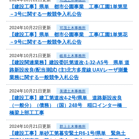
【建設工事】県単 都市公園事業 工事/工園1単第里
－3号に関する一般競争入札公告
2024年10月22日更新
可茂土木事務所
【建設工事】県単 都市公園事業 工事/工園1単第花
－9号に関する一般競争入札公告
2024年10月21日更新
岐阜土木事務所
【建設関連業務】建設委託第道改-1-32-A5号 県単 道
路新設改良(配当測試) (主)北方多度線 UAVレーザ測量
業務に関する一般競争入札公告
2024年10月21日更新
美濃土木事務所
【建設工事】建工第道改4-2号/県単 道路新設改良
（一般分）（債務）（国）248号 稲口インター橋
橋梁上部工工事
2024年10月21日更新
郡上土木事務所
【建設工事】単砂工第暮安緊土R6-1号/県単 緊急土