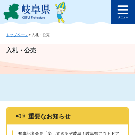
ペ
メ
このページの本文へ
ー
ニ
メ
ジ
ュ
ニ
の
ー
ュ
先
を
ー
頭
飛
トップページ
>
入札・公売
で
ば
す
し
入札・公売
。
て
本
文
へ
重要なお知らせ
知事記者会見「楽しすぎるぞ岐阜！岐阜県アウトドア