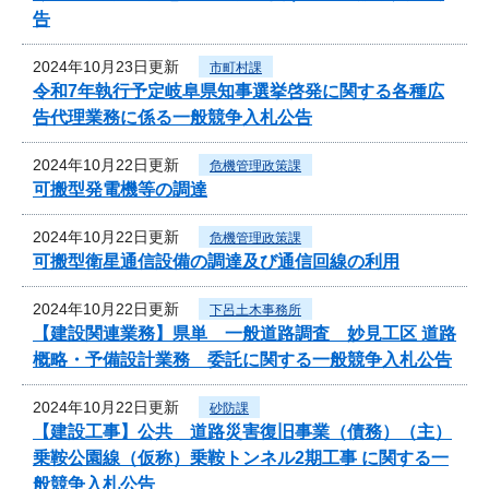
告
2024年10月23日更新
市町村課
令和7年執行予定岐阜県知事選挙啓発に関する各種広
告代理業務に係る一般競争入札公告
2024年10月22日更新
危機管理政策課
可搬型発電機等の調達
2024年10月22日更新
危機管理政策課
可搬型衛星通信設備の調達及び通信回線の利用
2024年10月22日更新
下呂土木事務所
【建設関連業務】県単 一般道路調査 妙見工区 道路
概略・予備設計業務 委託に関する一般競争入札公告
2024年10月22日更新
砂防課
【建設工事】公共 道路災害復旧事業（債務）（主）
乗鞍公園線（仮称）乗鞍トンネル2期工事 に関する一
般競争入札公告