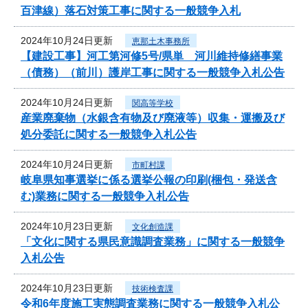
百津線）落石対策工事に関する一般競争入札
2024年10月24日更新
恵那土木事務所
【建設工事】河工第河修5号/県単 河川維持修繕事業
（債務）（前川）護岸工事に関する一般競争入札公告
2024年10月24日更新
関高等学校
産業廃棄物（水銀含有物及び廃液等）収集・運搬及び
処分委託に関する一般競争入札公告
2024年10月24日更新
市町村課
岐阜県知事選挙に係る選挙公報の印刷(梱包・発送含
む)業務に関する一般競争入札公告
2024年10月23日更新
文化創造課
「文化に関する県民意識調査業務」に関する一般競争
入札公告
2024年10月23日更新
技術検査課
令和6年度施工実態調査業務に関する一般競争入札公