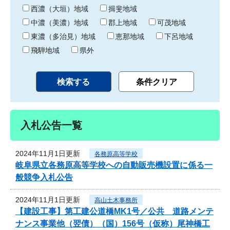
り
西濃（大垣）地域
揖斐地域
中濃（美濃）地域
郡上地域
可茂地域
東濃（多治見）地域
恵那地域
下呂地域
飛騨地域
県外
入札公告一覧
2024年11月1日更新
各務原高等学校
岐阜県立各務原高等学校への自動販売機設置に係る一
般競争入札公告
2024年11月1日更新
高山土木事務所
【建設工事】第工建公道橋MK1号／公共 道路メンテ
ナンス事業他（翌債）（国）156号（仮称）尾神橋工