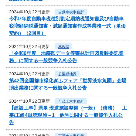
2024年10月22日更新
自動車税事務所
令和7年度自動車税種別割定期納税通知書及び自動車
税増額納税通知書・減額通知書作成等業務一式（単価
契約）（2回目）
2024年10月22日更新
林政課
「令和6年度 地籍図データ等森林計画図反映委託業
務」に関する一般競争入札公告
2024年10月22日更新
公園緑地課
第42回全国都市緑化ぎふフェア「世界淡水魚園」会場
演出業務に関する一般競争入札公告
2024年10月22日更新
可茂土木事務所
【建設工事】県単 現道施設整備（一般）（債務） 工
事/工維4単第現施－1 他号に関する一般競争入札公
告
2024年10月22日更新
可茂土木事務所