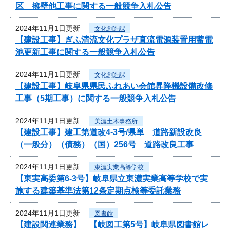
区 擁壁他工事に関する一般競争入札公告
2024年11月1日更新
文化創造課
【建設工事】ぎふ清流文化プラザ直流電源装置用蓄電
池更新工事に関する一般競争入札公告
2024年11月1日更新
文化創造課
【建設工事】岐阜県県民ふれあい会館昇降機設備改修
工事（5期工事）に関する一般競争入札公告
2024年11月1日更新
美濃土木事務所
【建設工事】建工第道改4-3号/県単 道路新設改良
（一般分）（債務）（国）256号 道路改良工事
2024年11月1日更新
東濃実業高等学校
【東実高委第6-3号】岐阜県立東濃実業高等学校で実
施する建築基準法第12条定期点検等委託業務
2024年11月1日更新
図書館
【建設関連業務】 【岐図工第5号】岐阜県図書館レ