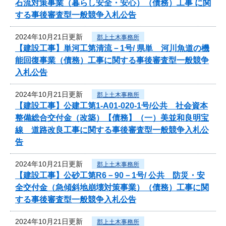
石流対策事業（暮らし安全・安心）（債務）工事 に関
する事後審査型一般競争入札公告
2024年10月21日更新
郡上土木事務所
【建設工事】単河工第清流－1号/ 県単 河川魚道の機
能回復事業（債務）工事に関する事後審査型一般競争
入札公告
2024年10月21日更新
郡上土木事務所
【建設工事】公建工第1-A01-020-1号/公共 社会資本
整備総合交付金（改築）【債務】（一）美並和良明宝
線 道路改良工事に関する事後審査型一般競争入札公
告
2024年10月21日更新
郡上土木事務所
【建設工事】公砂工第R6－90－1号/ 公共 防災・安
全交付金（急傾斜地崩壊対策事業）（債務）工事に関
する事後審査型一般競争入札公告
2024年10月21日更新
郡上土木事務所