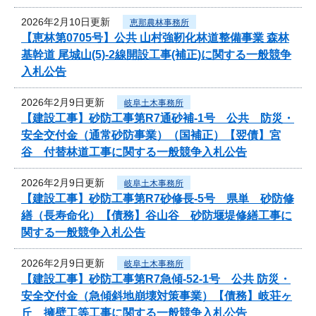
2026年2月10日更新
恵那農林事務所
【恵林第0705号】公共 山村強靭化林道整備事業 森林
基幹道 尾城山(5)-2線開設工事(補正)に関する一般競争
入札公告
2026年2月9日更新
岐阜土木事務所
【建設工事】砂防工事第R7通砂補-1号 公共 防災・
安全交付金（通常砂防事業）（国補正）【翌債】宮
谷 付替林道工事に関する一般競争入札公告
2026年2月9日更新
岐阜土木事務所
【建設工事】砂防工事第R7砂修長-5号 県単 砂防修
繕（長寿命化）【債務】谷山谷 砂防堰堤修繕工事に
関する一般競争入札公告
2026年2月9日更新
岐阜土木事務所
【建設工事】砂防工事第R7急傾-52-1号 公共 防災・
安全交付金（急傾斜地崩壊対策事業）【債務】岐荘ヶ
丘 擁壁工等工事に関する一般競争入札公告