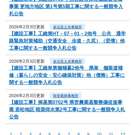
事業 更地方地区 第1号第5期工事に関する一般競争入
札公告
2026年2月3日更新
多治見土木事務所
【建設工事】工維第HT－07－01－2他号 公共 通学
路緊急対策補助（交通安全 歩道・久尻）（翌債）他
工事に関する一般競争入札公告
2026年2月3日更新
多治見土木事務所
【建設工事】工維単第舗補暮2他号 県単 舗装道補
修（暮らしの安全・安心確保対策）他（債務）工事に
関する一般競争入札公告
2026年2月3日更新
揖斐農林事務所
【建設工事】揖基第0702号 県営農業基盤整備促進事
業 若松地区 暗渠排水第2号工事に関する一般競争入札
公告
1
2
3
4
5
6
7
8
9
10
11
12