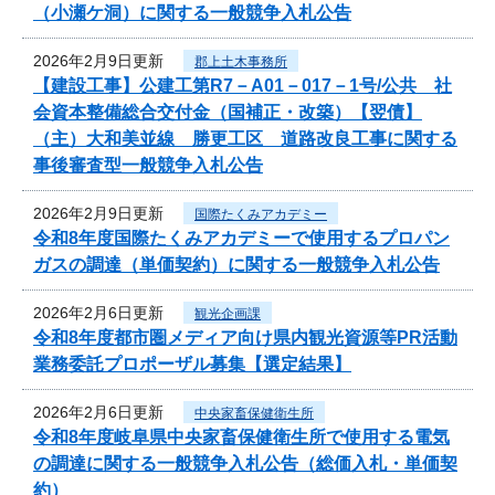
（小瀬ケ洞）に関する一般競争入札公告
2026年2月9日更新
郡上土木事務所
【建設工事】公建工第R7－A01－017－1号/公共 社
会資本整備総合交付金（国補正・改築）【翌債】
（主）大和美並線 勝更工区 道路改良工事に関する
事後審査型一般競争入札公告
2026年2月9日更新
国際たくみアカデミー
令和8年度国際たくみアカデミーで使用するプロパン
ガスの調達（単価契約）に関する一般競争入札公告
2026年2月6日更新
観光企画課
令和8年度都市圏メディア向け県内観光資源等PR活動
業務委託プロポーザル募集【選定結果】
2026年2月6日更新
中央家畜保健衛生所
令和8年度岐阜県中央家畜保健衛生所で使用する電気
の調達に関する一般競争入札公告（総価入札・単価契
約）