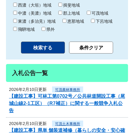
り
西濃（大垣）地域
揖斐地域
中濃（美濃）地域
郡上地域
可茂地域
東濃（多治見）地域
恵那地域
下呂地域
飛騨地域
県外
入札公告一覧
2026年2月10日更新
可茂農林事務所
【建設工事】可林工第0702号／公共林道開設工事（尾
城山線2-1工区）（R7補正）に関する一般競争入札公
告
2026年2月10日更新
可茂土木事務所
【建設工事】県単 舗装道補修（暮らしの安全・安心確