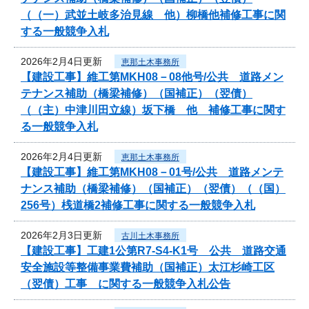
（（一）武並土岐多治見線 他）柳橋他補修工事に関
する一般競争入札
2026年2月4日更新
恵那土木事務所
【建設工事】維工第MKH08－08他号/公共 道路メン
テナンス補助（橋梁補修）（国補正）（翌債）
（（主）中津川田立線）坂下橋 他 補修工事に関す
る一般競争入札
2026年2月4日更新
恵那土木事務所
【建設工事】維工第MKH08－01号/公共 道路メンテ
ナンス補助（橋梁補修）（国補正）（翌債）（（国）
256号）桟道橋2補修工事に関する一般競争入札
2026年2月3日更新
古川土木事務所
【建設工事】工建1公第R7-S4-K1号 公共 道路交通
安全施設等整備事業費補助（国補正）太江杉崎工区
（翌債）工事 に関する一般競争入札公告