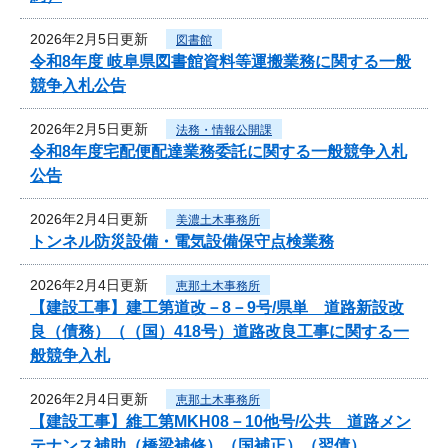
2026年2月5日更新
図書館
令和8年度 岐阜県図書館資料等運搬業務に関する一般
競争入札公告
2026年2月5日更新
法務・情報公開課
令和8年度宅配便配達業務委託に関する一般競争入札
公告
2026年2月4日更新
美濃土木事務所
トンネル防災設備・電気設備保守点検業務
2026年2月4日更新
恵那土木事務所
【建設工事】建工第道改－8－9号/県単 道路新設改
良（債務）（（国）418号）道路改良工事に関する一
般競争入札
2026年2月4日更新
恵那土木事務所
【建設工事】維工第MKH08－10他号/公共 道路メン
テナンス補助（橋梁補修）（国補正）（翌債）