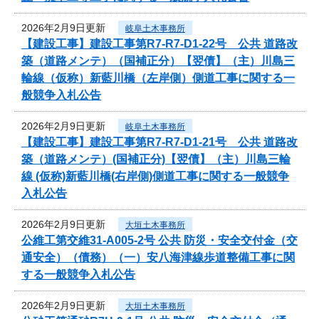
2026年2月9日更新
岐阜土木事務所
【建設工事】建設工事第R7-R7-D1-22号 公共 道路改
築（道路メンテ）（国補正分）【翌債】（主）川島三
輪線（仮称）新藍川橋（左岸側）側道工事に関する一
般競争入札公告
2026年2月9日更新
岐阜土木事務所
【建設工事】建設工事第R7-R7-D1-21号 公共 道路改
築（道路メンテ）(国補正分)【翌債】（主）川島三輪
線 (仮称)新藍川橋(右岸側)側道工事に関する一般競争
入札公告
2026年2月9日更新
大垣土木事務所
公維工第交維31-A005-2号 公共 防災・安全交付金（交
通安全）（債務）（一）安八海津線歩道整備工事に関
する一般競争入札公告
2026年2月9日更新
大垣土木事務所