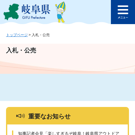
ペ
メ
このページの本文へ
ー
ニ
メ
ジ
ュ
ニ
の
ー
ュ
先
を
ー
頭
飛
トップページ
>
入札・公売
で
ば
す
し
入札・公売
。
て
本
文
へ
重要なお知らせ
知事記者会見「楽しすぎるぞ岐阜！岐阜県アウトドア