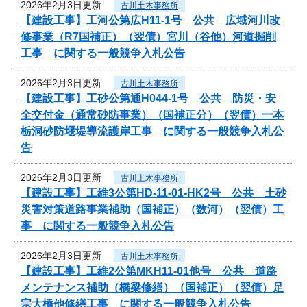
2026年2月3日更新
古川土木事務所
【建設工事】工河公第広H11-1号 公共 広域河川改
修事業（R7国補正）（翌債）宮川（谷他）河道掘削
工事 に関する一般競争入札公告
2026年2月3日更新
古川土木事務所
【建設工事】工砂公第通H044-1号 公共 防災・安
全交付金（通常砂防事業）（国補正分）（翌債）一本
栃洞砂防堰堤導流護岸工事 に関する一般競争入札公
告
2026年2月3日更新
古川土木事務所
【建設工事】工維3公第HD-11-01-HK2号 公共 土砂
災害対策道路事業補助（国補正）（数河）（翌債）工
事 に関する一般競争入札公告
2026年2月3日更新
古川土木事務所
【建設工事】工維2公第MKH11-01他号 公共 道路
メンテナンス補助（橋梁修繕）（国補正）（翌債）足
宗大橋他修繕工事 に関する一般競争入札公告