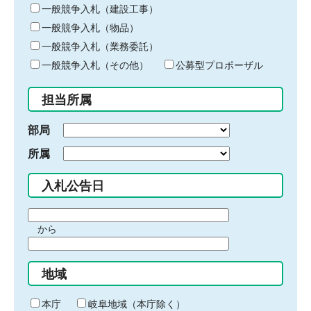
キ
一般競争入札（建設工事）
ー
一般競争入札（物品）
ワ
一般競争入札（業務委託）
ー
ド
一般競争入札（その他）
公募型プロポーザル
を
入
担当所属
力
部局
所属
入札公告日
期
から
間
期
の
間
始
地域
の
ま
終
り
わ
本庁
岐阜地域（本庁除く）