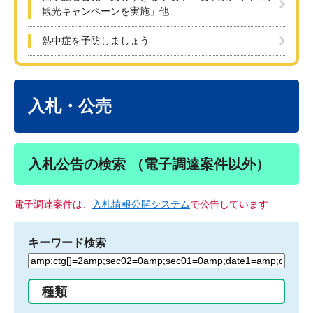
観光キャンペーンを実施」他
熱中症を予防しましょう
本
文
入札・公売
入札公告の検索 （電子調達案件以外）
電子調達案件は、
入札情報公開システム
で公告しています
キーワード検索
検
索
す
種類
る