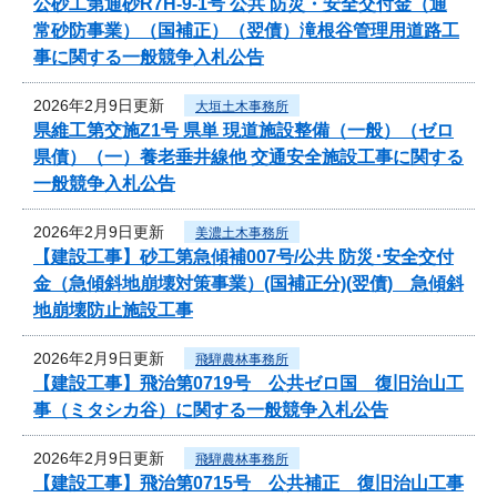
公砂工第通砂R7H-9-1号 公共 防災・安全交付金（通
常砂防事業）（国補正）（翌債）滝根谷管理用道路工
事に関する一般競争入札公告
2026年2月9日更新
大垣土木事務所
県維工第交施Z1号 県単 現道施設整備（一般）（ゼロ
県債）（一）養老垂井線他 交通安全施設工事に関する
一般競争入札公告
2026年2月9日更新
美濃土木事務所
【建設工事】砂工第急傾補007号/公共 防災･安全交付
金（急傾斜地崩壊対策事業）(国補正分)(翌債) 急傾斜
地崩壊防止施設工事
2026年2月9日更新
飛騨農林事務所
【建設工事】飛治第0719号 公共ゼロ国 復旧治山工
事（ミタシカ谷）に関する一般競争入札公告
2026年2月9日更新
飛騨農林事務所
【建設工事】飛治第0715号 公共補正 復旧治山工事