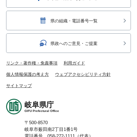
県の組織・電話番号一覧
県政へのご意見・ご提案
リンク・著作権・免責事項
利用ガイド
個人情報保護の考え方
ウェブアクセシビリティ方針
サイトマップ
岐阜県庁
GIFU Prefectural Office
〒500-8570
岐阜市薮田南2丁目1番1号
電話番号 058-272-1111（代表）