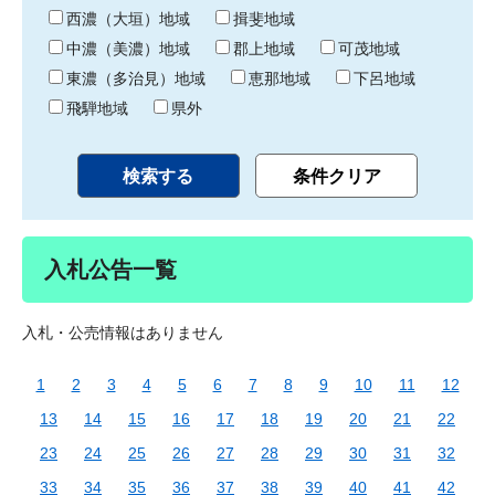
り
西濃（大垣）地域
揖斐地域
中濃（美濃）地域
郡上地域
可茂地域
東濃（多治見）地域
恵那地域
下呂地域
飛騨地域
県外
入札公告一覧
入札・公売情報はありません
1
2
3
4
5
6
7
8
9
10
11
12
13
14
15
16
17
18
19
20
21
22
23
24
25
26
27
28
29
30
31
32
33
34
35
36
37
38
39
40
41
42