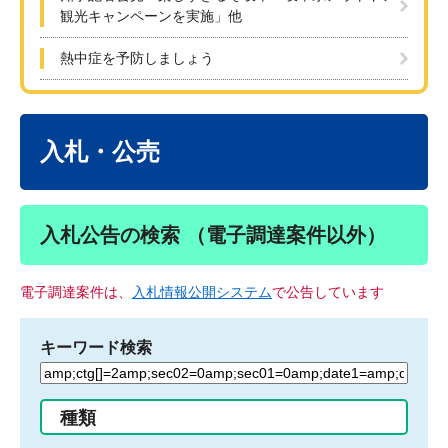
観光キャンペーンを実施」他
熱中症を予防しましょう
本
文
入札・公売
入札公告の検索 （電子調達案件以外）
電子調達案件は、
入札情報公開システム
で公告しています
キーワード検索
検
索
す
種類
る