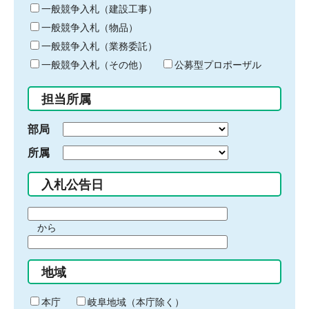
キ
一般競争入札（建設工事）
ー
一般競争入札（物品）
ワ
一般競争入札（業務委託）
ー
ド
一般競争入札（その他）
公募型プロポーザル
を
入
担当所属
力
部局
所属
入札公告日
期
から
間
期
の
間
始
地域
の
ま
終
り
わ
本庁
岐阜地域（本庁除く）