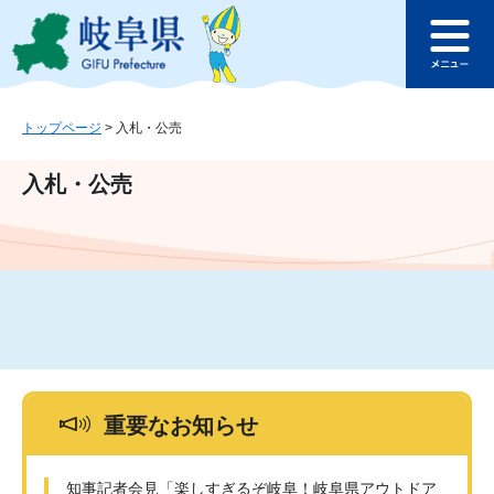
ペ
メ
このページの本文へ
ー
ニ
メ
ジ
ュ
ニ
の
ー
ュ
先
を
ー
頭
飛
トップページ
>
入札・公売
で
ば
す
し
入札・公売
。
て
本
文
へ
重要なお知らせ
知事記者会見「楽しすぎるぞ岐阜！岐阜県アウトドア