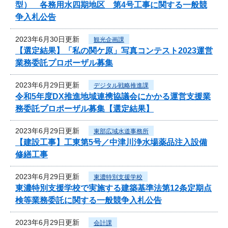
型） 各務用水四期地区 第4号工事に関する一般競
争入札公告
2023年6月30日更新
観光企画課
【選定結果】「私の関ケ原」写真コンテスト2023運営
業務委託プロポーザル募集
2023年6月29日更新
デジタル戦略推進課
令和5年度DX推進地域連携協議会にかかる運営支援業
務委託プロポーザル募集【選定結果】
2023年6月29日更新
東部広域水道事務所
【建設工事】工東第5号／中津川浄水場薬品注入設備
修繕工事
2023年6月29日更新
東濃特別支援学校
東濃特別支援学校で実施する建築基準法第12条定期点
検等業務委託に関する一般競争入札公告
2023年6月29日更新
会計課