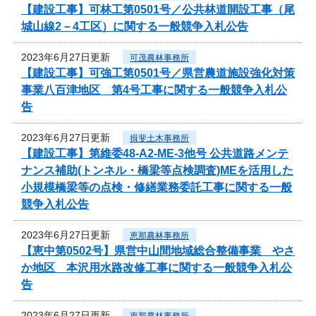
【建設工事】可林工第0501号／公共林道開設工事（尾
城山線2－4工区）に関する一般競争入札公告
2023年6月27日更新
可茂農林事務所
【建設工事】可強工第0501号／県営農道施設強化対策
事業八百津地区 第4号工事に関する一般競争入札公
告
2023年6月27日更新
揖斐土木事務所
【建設工事】第維委48-A2-ME-3他号 公共道路メンテ
ナンス補助(トンネル・橋梁等点検調査)MEを活用した
小規模橋梁等の点検・修繕業務委託工事に関する一般
競争入札公告
2023年6月27日更新
恵那農林事務所
【恵中第0502号】県営中山間地域総合整備事業 やさ
か地区 本沢用水路改修工事に関する一般競争入札公
告
2023年6月27日更新
恵那農林事務所