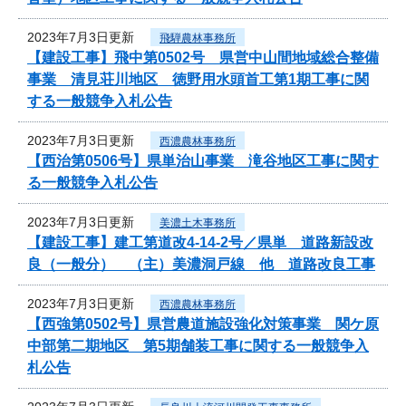
2023年7月3日更新
飛騨農林事務所
【建設工事】飛中第0502号 県営中山間地域総合整備
事業 清見荘川地区 徳野用水頭首工第1期工事に関
する一般競争入札公告
2023年7月3日更新
西濃農林事務所
【西治第0506号】県単治山事業 滝谷地区工事に関す
る一般競争入札公告
2023年7月3日更新
美濃土木事務所
【建設工事】建工第道改4-14-2号／県単 道路新設改
良（一般分） （主）美濃洞戸線 他 道路改良工事
2023年7月3日更新
西濃農林事務所
【西強第0502号】県営農道施設強化対策事業 関ケ原
中部第二期地区 第5期舗装工事に関する一般競争入
札公告