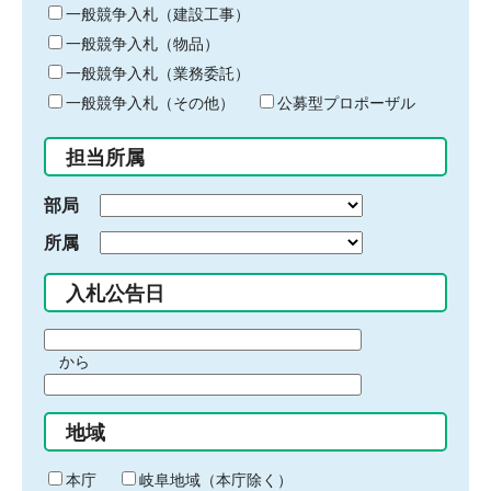
キ
一般競争入札（建設工事）
ー
一般競争入札（物品）
ワ
一般競争入札（業務委託）
ー
ド
一般競争入札（その他）
公募型プロポーザル
を
入
担当所属
力
部局
所属
入札公告日
期
から
間
期
の
間
始
地域
の
ま
終
り
わ
本庁
岐阜地域（本庁除く）