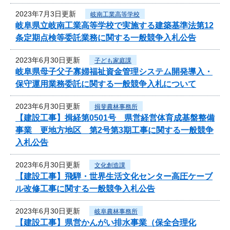
2023年7月3日更新
岐南工業高等学校
岐阜県立岐南工業高等学校で実施する建築基準法第12
条定期点検等委託業務に関する一般競争入札公告
2023年6月30日更新
子ども家庭課
岐阜県母子父子寡婦福祉資金管理システム開発導入・
保守運用業務委託に関する一般競争入札について
2023年6月30日更新
揖斐農林事務所
【建設工事】揖経第0501号 県営経営体育成基盤整備
事業 更地方地区 第2号第3期工事に関する一般競争
入札公告
2023年6月30日更新
文化創造課
【建設工事】飛騨・世界生活文化センター高圧ケーブ
ル改修工事に関する一般競争入札公告
2023年6月30日更新
岐阜農林事務所
【建設工事】県営かんがい排水事業（保全合理化