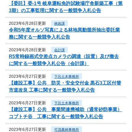
【委託】委-1号 岐阜運転免許試験場庁舎新築工事（第
3期）の工事監理に関する一般競争入札公告
2023年6月28日更新
林政課
令和5年度オルソ写真による林地異動箇所抽出委託業
務に関する一般競争入札公告
2023年6月28日更新
会計課
R5常時録画式交差点カメラの調達（設置）及び撤去
に関する一般競争入札公告（会計課）
2023年6月27日更新
下呂土木事務所
【建設工事】公共 防災・安全交付金 黒石3工区付替
市道改良 工事に関する一般競争入札公告
2023年6月27日更新
下呂土木事務所
【建設工事】公共 事業間連携補助（通常砂防事業）
コブトチ谷 工事に関する一般競争入札公告
2023年6月27日更新
可茂農林事務所