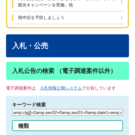
観光キャンペーンを実施」他
熱中症を予防しましょう
本
文
入札・公売
入札公告の検索 （電子調達案件以外）
電子調達案件は、
入札情報公開システム
で公告しています
キーワード検索
検
索
す
種類
る