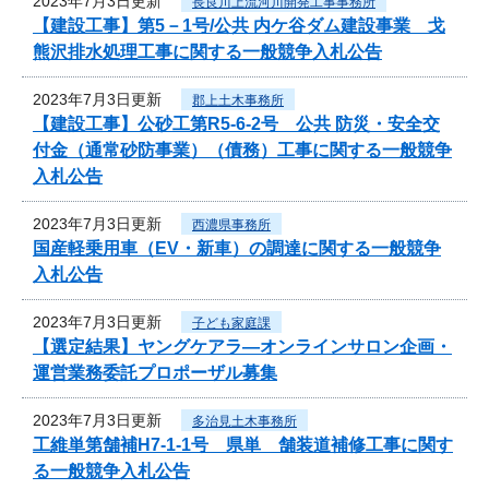
2023年7月3日更新
長良川上流河川開発工事事務所
【建設工事】第5－1号/公共 内ケ谷ダム建設事業 戈
熊沢排水処理工事に関する一般競争入札公告
2023年7月3日更新
郡上土木事務所
【建設工事】公砂工第R5-6-2号 公共 防災・安全交
付金（通常砂防事業）（債務）工事に関する一般競争
入札公告
2023年7月3日更新
西濃県事務所
国産軽乗用車（EV・新車）の調達に関する一般競争
入札公告
2023年7月3日更新
子ども家庭課
【選定結果】ヤングケアラ―オンラインサロン企画・
運営業務委託プロポーザル募集
2023年7月3日更新
多治見土木事務所
工維単第舗補H7-1-1号 県単 舗装道補修工事に関す
る一般競争入札公告