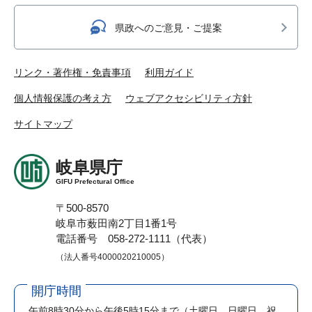
県政へのご意見・ご提案
リンク・著作権・免責事項
利用ガイド
個人情報保護の考え方
ウェブアクセシビリティ方針
サイトマップ
岐阜県庁
GIFU Prefectural Office
〒500-8570
岐阜市薮田南2丁目1番1号
電話番号 058-272-1111（代表）
（法人番号4000020210005）
開庁時間
午前8時30分から午後5時15分まで
（土曜日、日曜日、祝