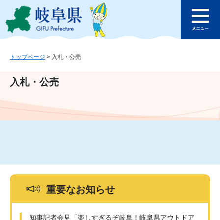
ペ
メ
このページの本文へ
ー
ニ
メ
ジ
ュ
ニ
の
ー
ュ
先
を
ー
頭
飛
トップページ
>
入札・公売
で
ば
す
し
入札・公売
。
て
本
文
へ
重要なお知らせ
知事記者会見「楽しすぎるぞ岐阜！岐阜県アウトドア