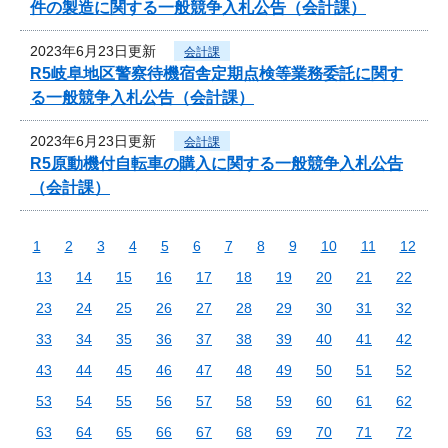
件の製造に関する一般競争入札公告（会計課）
2023年6月23日更新
会計課
R5岐阜地区警察待機宿舎定期点検等業務委託に関す
る一般競争入札公告（会計課）
2023年6月23日更新
会計課
R5原動機付自転車の購入に関する一般競争入札公告
（会計課）
1
2
3
4
5
6
7
8
9
10
11
12
13
14
15
16
17
18
19
20
21
22
23
24
25
26
27
28
29
30
31
32
33
34
35
36
37
38
39
40
41
42
43
44
45
46
47
48
49
50
51
52
53
54
55
56
57
58
59
60
61
62
63
64
65
66
67
68
69
70
71
72