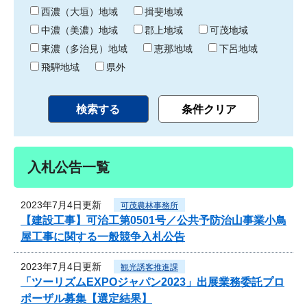
り
西濃（大垣）地域
揖斐地域
中濃（美濃）地域
郡上地域
可茂地域
東濃（多治見）地域
恵那地域
下呂地域
飛騨地域
県外
入札公告一覧
2023年7月4日更新
可茂農林事務所
【建設工事】可治工第0501号／公共予防治山事業小鳥
屋工事に関する一般競争入札公告
2023年7月4日更新
観光誘客推進課
「ツーリズムEXPOジャパン2023」出展業務委託プロ
ポーザル募集【選定結果】