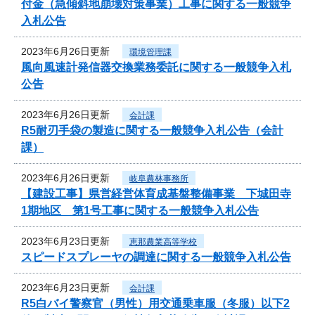
付金（急傾斜地崩壊対策事業）工事に関する一般競争
入札公告
2023年6月26日更新
環境管理課
風向風速計発信器交換業務委託に関する一般競争入札
公告
2023年6月26日更新
会計課
R5耐刃手袋の製造に関する一般競争入札公告（会計
課）
2023年6月26日更新
岐阜農林事務所
【建設工事】県営経営体育成基盤整備事業 下城田寺
1期地区 第1号工事に関する一般競争入札公告
2023年6月23日更新
恵那農業高等学校
スピードスプレーヤの調達に関する一般競争入札公告
2023年6月23日更新
会計課
R5白バイ警察官（男性）用交通乗車服（冬服）以下2