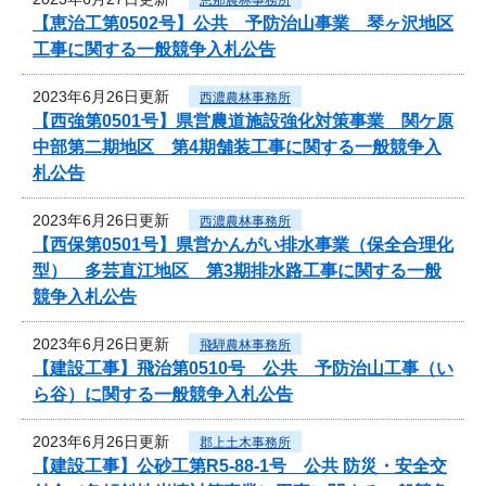
【恵治工第0502号】公共 予防治山事業 琴ヶ沢地区
工事に関する一般競争入札公告
2023年6月26日更新
西濃農林事務所
【西強第0501号】県営農道施設強化対策事業 関ケ原
中部第二期地区 第4期舗装工事に関する一般競争入
札公告
2023年6月26日更新
西濃農林事務所
【西保第0501号】県営かんがい排水事業（保全合理化
型） 多芸直江地区 第3期排水路工事に関する一般
競争入札公告
2023年6月26日更新
飛騨農林事務所
【建設工事】飛治第0510号 公共 予防治山工事（い
ら谷）に関する一般競争入札公告
2023年6月26日更新
郡上土木事務所
【建設工事】公砂工第R5-88-1号 公共 防災・安全交