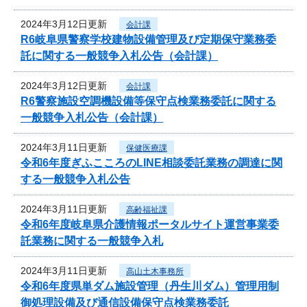
2024年3月12日更新
会計課
R6岐阜県警察学校建物設備管理及び定期保守業務委
託に関する一般競争入札公告（会計課）
2024年3月12日更新
会計課
R6警察施設空調機設備等保守点検業務委託に関する
一般競争入札公告（会計課）
2024年3月11日更新
保健医療課
令和6年度ぎふこころのLINE相談委託業務の調達に関
する一般競争入札公告
2024年3月11日更新
高齢福祉課
令和6年度岐阜県介護情報ポータルサイト運営事業委
託業務に関する一般競争入札
2024年3月11日更新
高山土木事務所
令和6年度県単ダム施設管理（丹生川ダム）管理用制
御処理設備及び通信設備保守点検業務委託