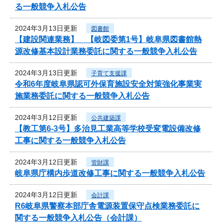
る一般競争入札公告
2024年3月13日更新
図書館
【建設関連業務】 【岐図委第1号】岐阜県図書館熱
源改修基本設計業務委託に関する一般競争入札公告
2024年3月13日更新
子育て支援課
令和6年度岐阜県認可外保育施設安全対策強化事業実
施業務委託に関する一般競争入札公告
2024年3月12日更新
公共建築課
【教工第6-3号】多治見工業高等学校受変電設備改修
工事に関する一般競争入札公告
2024年3月12日更新
管財課
岐阜県庁構内歩道改修工事に関する一般競争入札公告
2024年3月12日更新
会計課
R6岐阜県警察本部庁舎電源装置保守点検業務委託に
関する一般競争入札公告（会計課）