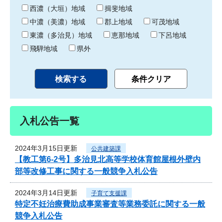
り
西濃（大垣）地域
揖斐地域
中濃（美濃）地域
郡上地域
可茂地域
東濃（多治見）地域
恵那地域
下呂地域
飛騨地域
県外
入札公告一覧
2024年3月15日更新
公共建築課
【教工第6-2号】多治見北高等学校体育館屋根外壁内
部等改修工事に関する一般競争入札公告
2024年3月14日更新
子育て支援課
特定不妊治療費助成事業審査等業務委託に関する一般
競争入札公告