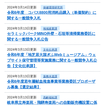
2024年3月14日更新
保健環境研究所
令和6年度 コバス8800用消耗品購入（単価契約）に
関する一般競争入札
2024年3月13日更新
地域産業課
セラミックパークMINO外壁・石垣等清掃業務委託に
関する一般競争入札公告
2024年3月13日更新
文化伝承課
令和6年度「地芝居大国ぎふWebミュージアム」ウェ
ブサイト保守管理等実施業務に関する一般競争入札公
告【文化伝承課】
2024年3月13日更新
薬務水道課
令和6年度若年層献血推進事業等業務委託プロポーザ
ル募集【選定結果】
2024年3月13日更新
高齢福祉課
岐阜県立寿楽苑・飛騨寿楽苑への自動販売機設置に係