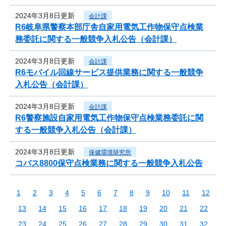
2024年3月8日更新
会計課
R6岐阜県警察本部庁舎自家用電気工作物保守点検業
務委託に関する一般競争入札公告（会計課）
2024年3月8日更新
会計課
R6モバイル回線サービス提供業務に関する一般競争
入札公告（会計課）
2024年3月8日更新
会計課
R6警察施設自家用電気工作物保守点検業務委託に関
する一般競争入札公告（会計課）
2024年3月8日更新
保健環境研究所
コバス8800保守点検業務に関する一般競争入札公告
1
2
3
4
5
6
7
8
9
10
11
12
13
14
15
16
17
18
19
20
21
22
23
24
25
26
27
28
29
30
31
32