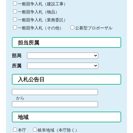
キ
一般競争入札（建設工事）
ー
一般競争入札（物品）
ワ
一般競争入札（業務委託）
ー
ド
一般競争入札（その他）
公募型プロポーザル
を
入
担当所属
力
部局
所属
入札公告日
期
から
間
期
の
間
始
地域
の
ま
終
り
わ
本庁
岐阜地域（本庁除く）