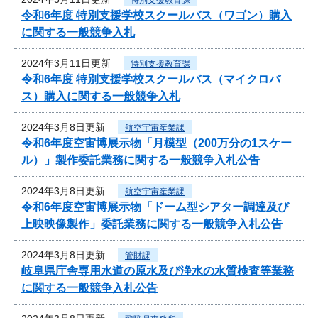
令和6年度 特別支援学校スクールバス（ワゴン）購入
に関する一般競争入札
2024年3月11日更新
特別支援教育課
令和6年度 特別支援学校スクールバス（マイクロバ
ス）購入に関する一般競争入札
2024年3月8日更新
航空宇宙産業課
令和6年度空宙博展示物「月模型（200万分の1スケー
ル）」製作委託業務に関する一般競争入札公告
2024年3月8日更新
航空宇宙産業課
令和6年度空宙博展示物「ドーム型シアター調達及び
上映映像製作」委託業務に関する一般競争入札公告
2024年3月8日更新
管財課
岐阜県庁舎専用水道の原水及び浄水の水質検査等業務
に関する一般競争入札公告