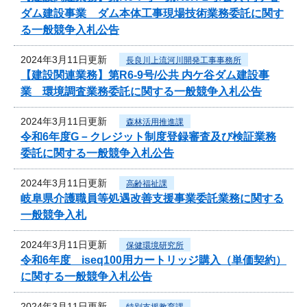
ダム建設事業 ダム本体工事現場技術業務委託に関す
る一般競争入札公告
2024年3月11日更新
長良川上流河川開発工事事務所
【建設関連業務】第R6-9号/公共 内ケ谷ダム建設事
業 環境調査業務委託に関する一般競争入札公告
2024年3月11日更新
森林活用推進課
令和6年度G－クレジット制度登録審査及び検証業務
委託に関する一般競争入札公告
2024年3月11日更新
高齢福祉課
岐阜県介護職員等処遇改善支援事業委託業務に関する
一般競争入札
2024年3月11日更新
保健環境研究所
令和6年度 iseq100用カートリッジ購入（単価契約）
に関する一般競争入札公告
2024年3月11日更新
特別支援教育課