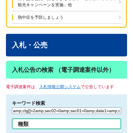
観光キャンペーンを実施」他
熱中症を予防しましょう
本
文
入札・公売
入札公告の検索 （電子調達案件以外）
電子調達案件は、
入札情報公開システム
で公告しています
キーワード検索
検
索
す
種類
る