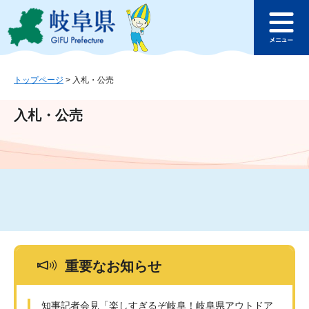
ペ
メ
このページの本文へ
ー
ニ
メ
ジ
ュ
ニ
の
ー
ュ
先
を
ー
頭
飛
トップページ
>
入札・公売
で
ば
す
し
入札・公売
。
て
本
文
へ
重要なお知らせ
知事記者会見「楽しすぎるぞ岐阜！岐阜県アウトドア