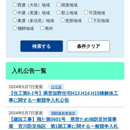
り
西濃（大垣）地域
揖斐地域
中濃（美濃）地域
郡上地域
可茂地域
東濃（多治見）地域
恵那地域
下呂地域
飛騨地域
県外
入札公告一覧
2024年5月7日更新
住宅課
【住工第6-1号】県営加野住宅H13,H14,H15棟解体工
事に関する一般競争入札公告
2024年5月7日更新
飛騨農林事務所
【建設工事】飛た第0601号 県営ため池防災対策事
業 宮川防災地区 第1期工事に関する一般競争入札