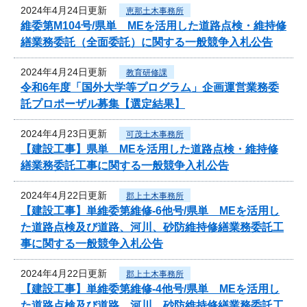
2024年4月24日更新
恵那土木事務所
維委第M104号/県単 MEを活用した道路点検・維持修
繕業務委託（全面委託）に関する一般競争入札公告
2024年4月24日更新
教育研修課
令和6年度「国外大学等プログラム」企画運営業務委
託プロポーザル募集【選定結果】
2024年4月23日更新
可茂土木事務所
【建設工事】県単 MEを活用した道路点検・維持修
繕業務委託工事に関する一般競争入札公告
2024年4月22日更新
郡上土木事務所
【建設工事】単維委第維修‐6他号/県単 MEを活用し
た道路点検及び道路、河川、砂防維持修繕業務委託工
事に関する一般競争入札公告
2024年4月22日更新
郡上土木事務所
【建設工事】単維委第維修‐4他号/県単 MEを活用し
た道路点検及び道路、河川、砂防維持修繕業務委託工