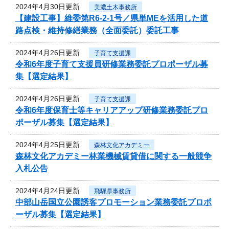
2024年4月30日更新
美濃土木事務所
【建設工事】維委第R6-2-1号／県単MEを活用した道
路点検・維持修繕業務（全面委託）委託工事
2024年4月26日更新
子育て支援課
令和6年度子育て支援員研修業務委託プロポーザル募
集【選定結果】
2024年4月26日更新
子育て支援課
令和6年度保育士等キャリアアップ研修業務委託プロ
ポーザル募集【選定結果】
2024年4月25日更新
森林文化アカデミー
森林文化アカデミー林業機械賃貸借に関する一般競争
入札公告
2024年4月24日更新
飛騨県事務所
中部山岳国立公園誘客プロモーション業務委託プロポ
ーザル募集【選定結果】