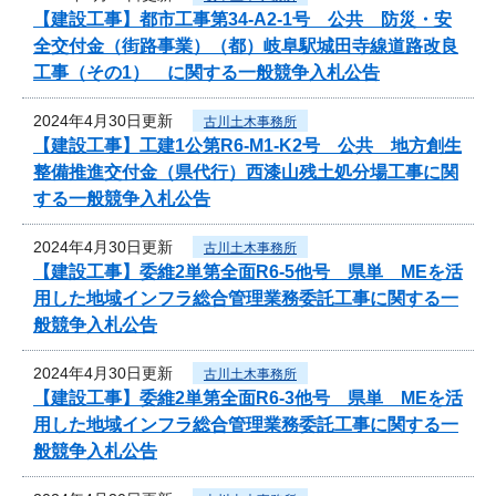
【建設工事】都市工事第34-A2-1号 公共 防災・安
全交付金（街路事業）（都）岐阜駅城田寺線道路改良
工事（その1） に関する一般競争入札公告
2024年4月30日更新
古川土木事務所
【建設工事】工建1公第R6-M1-K2号 公共 地方創生
整備推進交付金（県代行）西漆山残土処分場工事に関
する一般競争入札公告
2024年4月30日更新
古川土木事務所
【建設工事】委維2単第全面R6-5他号 県単 MEを活
用した地域インフラ総合管理業務委託工事に関する一
般競争入札公告
2024年4月30日更新
古川土木事務所
【建設工事】委維2単第全面R6-3他号 県単 MEを活
用した地域インフラ総合管理業務委託工事に関する一
般競争入札公告