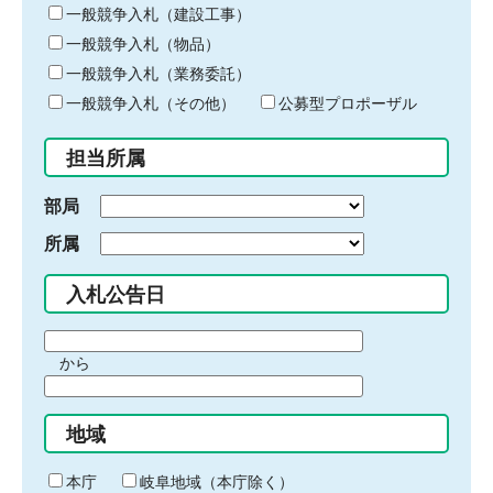
キ
一般競争入札（建設工事）
ー
一般競争入札（物品）
ワ
一般競争入札（業務委託）
ー
ド
一般競争入札（その他）
公募型プロポーザル
を
入
担当所属
力
部局
所属
入札公告日
期
から
間
期
の
間
始
地域
の
ま
終
り
わ
本庁
岐阜地域（本庁除く）