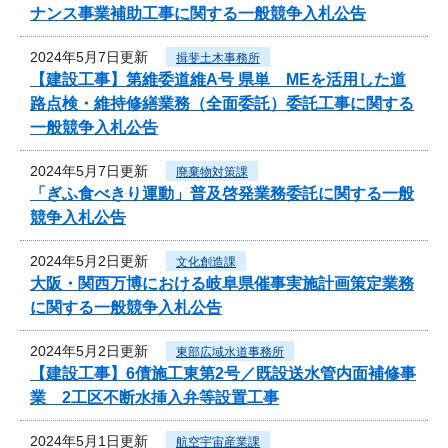
ナンス事業補助工事に関する一般競争入札公告
2024年5月7日更新
揖斐土木事務所
【建設工事】第維委道維A号 県単 MEを活用した道
路点検・維持修繕業務（全面委託）委託工事に関する
一般競争入札公告
2024年5月7日更新
廃棄物対策課
「ぎふ食べきり運動」普及啓発業務委託に関する一般
競争入札公告
2024年5月2日更新
文化創造課
大阪・関西万博における岐阜県催事実施計画策定業務
に関する一般競争入札公告
2024年5月2日更新
東部広域水道事務所
【建設工事】6債施工東第2号／既設送水管内面補修事
業 2工区不断水挿入弁等設置工事
2024年5月1日更新
航空宇宙産業課