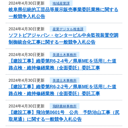
2024年4月30日更新
地域産業課
岐阜県伝統的工芸品等展示販売事業委託業務に関する
一般競争入札公告
2024年4月30日更新
産業デジタル推進課
ソフトピアジャパン・センタービル中央監視装置空調
制御統合化工事に関する一般競争入札公告
2024年4月30日更新
美濃土木事務所
【建設工事】維委第R6-2-4号／県単MEを活用した道
路点検・維持修繕業務（全面委託）委託工事
2024年4月30日更新
美濃土木事務所
【建設工事】維委第R6-2-2号／県単MEを活用した道
路点検・維持修繕業務（全面委託）委託工事
2024年4月30日更新
飛騨農林事務所
【建設工事】飛治第0601号 公共 予防治山工事（尻
取尾通）に関する一般競争入札公告