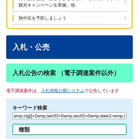
観光キャンペーンを実施」他
熱中症を予防しましょう
本
文
入札・公売
入札公告の検索 （電子調達案件以外）
電子調達案件は、
入札情報公開システム
で公告しています
キーワード検索
検
索
す
種類
る