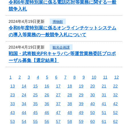
令和6年度特別展に係る電話応対等業務に関する一般
競争入札
2024年4月19日更新
博物館
令和6年度特別展に係るオンラインチケットシステム
の導入等業務の一般競争入札について
2024年4月19日更新
観光企画課
戦国・武将観光PRキャラバン等運営業務委託プロポ
ーザル募集【選定結果】
1
2
3
4
5
6
7
8
9
10
11
12
13
14
15
16
17
18
19
20
21
22
23
24
25
26
27
28
29
30
31
32
33
34
35
36
37
38
39
40
41
42
43
44
45
46
47
48
49
50
51
52
53
54
55
56
57
58
59
60
61
62