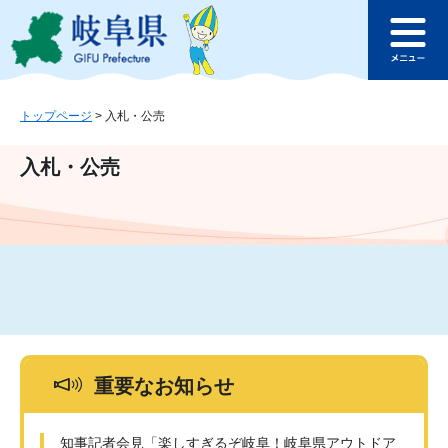
ペ
メ
このページの本文へ
ー
ニ
メ
ジ
ュ
ニ
の
ー
ュ
先
を
ー
頭
飛
トップページ
>
入札・公売
で
ば
す
し
入札・公売
。
て
本
文
へ
重要なお知らせ
知事記者会見「楽しすぎるぞ岐阜！岐阜県アウトドア