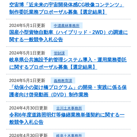
空宙博「近未来の宇宙開発体感CG映像コンテンツ」
制作委託業務プロポーザル募集【選定結果】
2024年5月1日更新
中濃農林事務所
国産小型貨物自動車（ハイブリッド・2WD）の調達に
関する一般競争入札公告
2024年5月1日更新
管財課
岐阜県公共施設予約管理システム導入・運用業務委託
に関するプロポーザル募集【選定結果】
2024年5月1日更新
義務教育課
「幼保小の架け橋プログラム」の開発・実践に係る保
護者向け啓発動画（DVD）制作業務
2024年4月30日更新
古川土木事務所
令和6年度道路照明灯等修繕業務単価契約に関する一
般競争入札公告
2024年4月30日更新
岐阜土木事務所