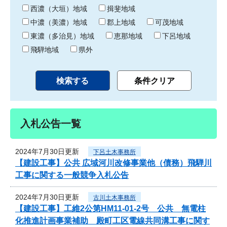
り
西濃（大垣）地域
揖斐地域
中濃（美濃）地域
郡上地域
可茂地域
東濃（多治見）地域
恵那地域
下呂地域
飛騨地域
県外
入札公告一覧
2024年7月30日更新
下呂土木事務所
【建設工事】公共 広域河川改修事業他（債務）飛騨川
工事に関する一般競争入札公告
2024年7月30日更新
古川土木事務所
【建設工事】工維2公第HM11-01-2号 公共 無電柱
化推進計画事業補助 殿町工区電線共同溝工事に関す