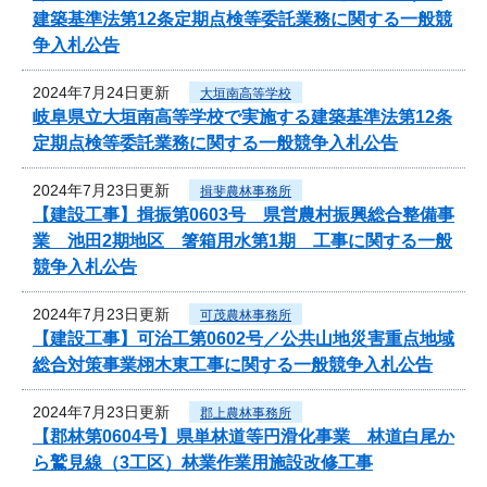
建築基準法第12条定期点検等委託業務に関する一般競
争入札公告
2024年7月24日更新
大垣南高等学校
岐阜県立大垣南高等学校で実施する建築基準法第12条
定期点検等委託業務に関する一般競争入札公告
2024年7月23日更新
揖斐農林事務所
【建設工事】揖振第0603号 県営農村振興総合整備事
業 池田2期地区 箸箱用水第1期 工事に関する一般
競争入札公告
2024年7月23日更新
可茂農林事務所
【建設工事】可治工第0602号／公共山地災害重点地域
総合対策事業栩木東工事に関する一般競争入札公告
2024年7月23日更新
郡上農林事務所
【郡林第0604号】県単林道等円滑化事業 林道白尾か
ら鷲見線（3工区）林業作業用施設改修工事