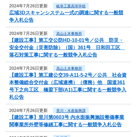
2024年7月26日更新
岐阜工業高等学校
広域3Dスキャンシステム一式の調達に関する一般競
争入札公告
2024年7月26日更新
高山土木事務所
【建設工事】第工交公防HD-10-01号／公共 防災・
安全交付金（災害防除）（国）361号 日和田工区
落石対策工事に関する一般競争入札公告
2024年7月26日更新
高山土木事務所
【建設工事】第工建公交39-A11-5-2号／公共 社会資
本整備総合交付金（広域連携）（債務）他 国道361
号下之向工区 橋梁下部(A1)工事に関する一般競争入
札公告
2024年7月26日更新
里川・水産振興課
【建設工事】里川第0603号 内水面振興施設整備事業
関事業所外壁等修繕工事に関する一般競争入札公告