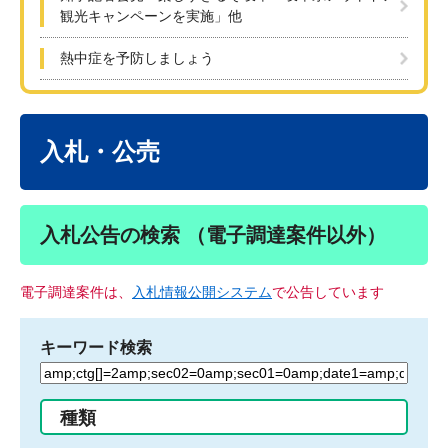
観光キャンペーンを実施」他
熱中症を予防しましょう
本
文
入札・公売
入札公告の検索 （電子調達案件以外）
電子調達案件は、
入札情報公開システム
で公告しています
キーワード検索
検
索
す
種類
る