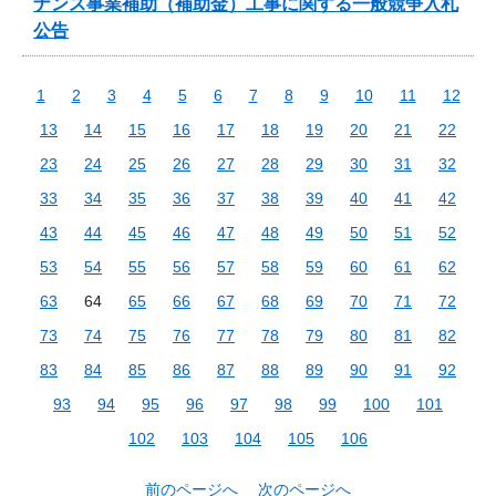
ナンス事業補助（補助金）工事に関する一般競争入札
公告
1
2
3
4
5
6
7
8
9
10
11
12
13
14
15
16
17
18
19
20
21
22
23
24
25
26
27
28
29
30
31
32
33
34
35
36
37
38
39
40
41
42
43
44
45
46
47
48
49
50
51
52
53
54
55
56
57
58
59
60
61
62
63
64
65
66
67
68
69
70
71
72
73
74
75
76
77
78
79
80
81
82
83
84
85
86
87
88
89
90
91
92
93
94
95
96
97
98
99
100
101
102
103
104
105
106
前のページへ
次のページへ