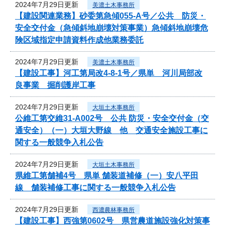
2024年7月29日更新
美濃土木事務所
【建設関連業務】砂委第急傾055-A号／公共 防災・
安全交付金（急傾斜地崩壊対策事業）急傾斜地崩壊危
険区域指定申請資料作成他業務委託
2024年7月29日更新
美濃土木事務所
【建設工事】河工第局改4-8-1号／県単 河川局部改
良事業 掘削護岸工事
2024年7月29日更新
大垣土木事務所
公維工第交維31-A002号 公共 防災・安全交付金（交
通安全）（一）大垣大野線 他 交通安全施設工事に
関する一般競争入札公告
2024年7月29日更新
大垣土木事務所
県維工第舗補4号 県単 舗装道補修（一）安八平田
線 舗装補修工事に関する一般競争入札公告
2024年7月29日更新
西濃農林事務所
【建設工事】西強第0602号 県営農道施設強化対策事