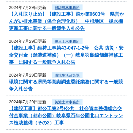
2024年7月29日更新
飛騨農林事務所
【入札取り止め】【建設工事】飛か第0603号 県営か
んがい排水事業（保全合理化型） 中根地区 揚水機
更新工事に関する一般競争入札公告
2024年7月29日更新
岐阜土木事務所
【建設工事】維持工事第43-047-1-2号 公共 防災・安
全交付金（舗装道補修）（一）岐阜羽島線舗装補修工
事 に関する一般競争入札公告
2024年7月29日更新
環境生活政策課
環境に関する県民等意識調査委託業務に関する一般競
争入札公告
2024年7月29日更新
美濃土木事務所
【建設工事】都公工第2号/公共 社会資本整備総合交
付金事業（都市公園）岐阜県百年公園北口エントラン
ス植栽整備（その2）工事