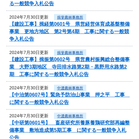
る一般競争入札公告
2024年7月30日更新
揖斐農林事務所
【建設工事】揖経第0601号 県営経営体育成基盤整備
事業 更地方地区 第2号第4期 工事に関する一般競
争入札公告
2024年7月30日更新
揖斐農林事務所
【建設工事】揖振第0602号 県営農村振興総合整備事
業 大野3期地区 寺田排水路第2期・黒野用水路第2
期 工事に関する一般競争入札公告
2024年7月30日更新
中濃農林事務所
【中治第0607号】緊急予防治山事業 押之平 工事
に関する一般競争入札公告
2024年7月30日更新
中濃農林事務所
【中研第0601号】 畜産研究所養豚養鶏研究部再編整
備事業 敷地造成第5期工事 に関する一般競争入札
公告