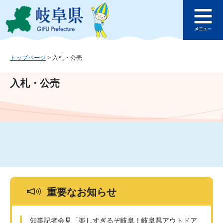
ペ
メ
このページの本文へ
ー
ニ
メ
ジ
ュ
ニ
の
ー
ュ
先
を
ー
頭
飛
トップページ
>
入札・公売
で
ば
す
し
入札・公売
。
て
本
文
へ
重要なお知らせ
知事記者会見「楽しすぎるぞ岐阜！岐阜県アウトドア