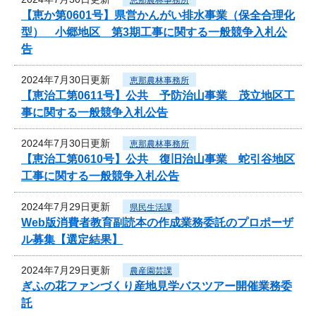
【恵か第0601号】県営かんがい排水事業（保全合理化
型） 小郷地区 第3期工事に関する一般競争入札公
告
2024年7月30日更新
恵那農林事務所
【恵治工第0611号】公共 予防治山事業 茂立地区工
事に関する一般競争入札公告
2024年7月30日更新
恵那農林事務所
【恵治工第0610号】公共 復旧治山事業 蛇引谷地区
工事に関する一般競争入札公告
2024年7月29日更新
県民生活課
Web版消費者教育副読本の作成業務委託のプロポーザ
ル募集【選定結果】
2024年7月29日更新
農産園芸課
ぎふの花ファンづくり産地見学バスツアー開催業務委
託