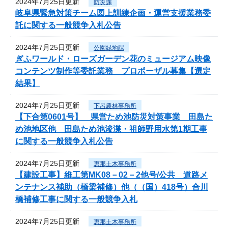
2024年7月25日更新
防災課
岐阜県緊急対策チーム図上訓練企画・運営支援業務委
託に関する一般競争入札公告
2024年7月25日更新
公園緑地課
ぎふワールド・ローズガーデン花のミュージアム映像
コンテンツ制作等委託業務 プロポーザル募集【選定
結果】
2024年7月25日更新
下呂農林事務所
【下合第0601号】 県営ため池防災対策事業 田島た
め池地区他 田島ため池浚渫・祖師野用水第1期工事
に関する一般競争入札公告
2024年7月25日更新
恵那土木事務所
【建設工事】維工第MK08－02－2他号/公共 道路メ
ンテナンス補助（橋梁補修）他（（国）418号）合川
橋補修工事に関する一般競争入札
2024年7月25日更新
恵那土木事務所