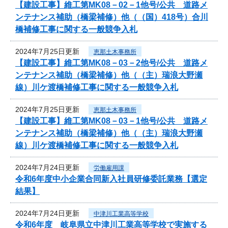
【建設工事】維工第MK08－02－1他号/公共 道路メ
ンテナンス補助（橋梁補修）他（（国）418号）合川
橋補修工事に関する一般競争入札
2024年7月25日更新
恵那土木事務所
【建設工事】維工第MK08－03－2他号/公共 道路メ
ンテナンス補助（橋梁補修）他（（主）瑞浪大野瀬
線）川ケ渡橋補修工事に関する一般競争入札
2024年7月25日更新
恵那土木事務所
【建設工事】維工第MK08－03－1他号/公共 道路メ
ンテナンス補助（橋梁補修）他（（主）瑞浪大野瀬
線）川ケ渡橋補修工事に関する一般競争入札
2024年7月24日更新
労働雇用課
令和6年度中小企業合同新入社員研修委託業務【選定
結果】
2024年7月24日更新
中津川工業高等学校
令和6年度 岐阜県立中津川工業高等学校で実施する