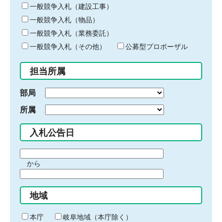
キ
一般競争入札（建設工事）
ー
一般競争入札（物品）
ワ
一般競争入札（業務委託）
ー
ド
一般競争入札（その他）
公募型プロポーザル
を
入
担当所属
力
部局
所属
入札公告日
期
から
間
期
の
間
始
地域
の
ま
終
り
わ
本庁
岐阜地域（本庁除く）