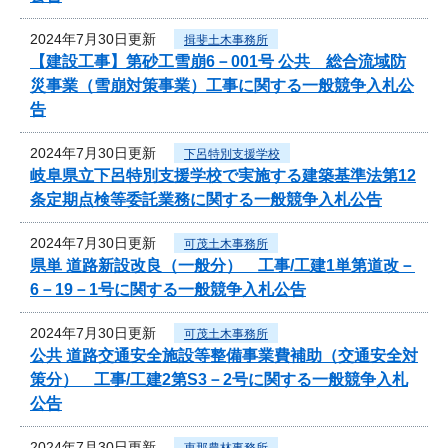
2024年7月30日更新
揖斐土木事務所
【建設工事】第砂工雪崩6－001号 公共 総合流域防
災事業（雪崩対策事業）工事に関する一般競争入札公
告
2024年7月30日更新
下呂特別支援学校
岐阜県立下呂特別支援学校で実施する建築基準法第12
条定期点検等委託業務に関する一般競争入札公告
2024年7月30日更新
可茂土木事務所
県単 道路新設改良（一般分） 工事/工建1単第道改－
6－19－1号に関する一般競争入札公告
2024年7月30日更新
可茂土木事務所
公共 道路交通安全施設等整備事業費補助（交通安全対
策分） 工事/工建2第S3－2号に関する一般競争入札
公告
2024年7月30日更新
恵那農林事務所