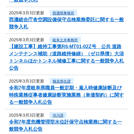
2025年3月3日更新
西濃県事務所
西濃総合庁舎空調設備保守点検業務委託に関する一般
競争入札
2025年3月3日更新
岐阜土木事務所
【建設工事】維持工事第R6-MT01-02Z号 公共 道路
メンテナンス補助（道路維持修繕）（ゼロ県債）大須
トンネルほかトンネル補修工事に関する一般競争入札
公告
2025年3月3日更新
職員厚生課
令和7年度岐阜県職員一般定期・雇入時健康診断及び
特殊業務従事者健康診断実施業務（単価契約）に関す
る一般競争入札公告
2025年3月3日更新
河川課
令和7年度危機管理型水位計保守点検業務に関する一
般競争入札公告