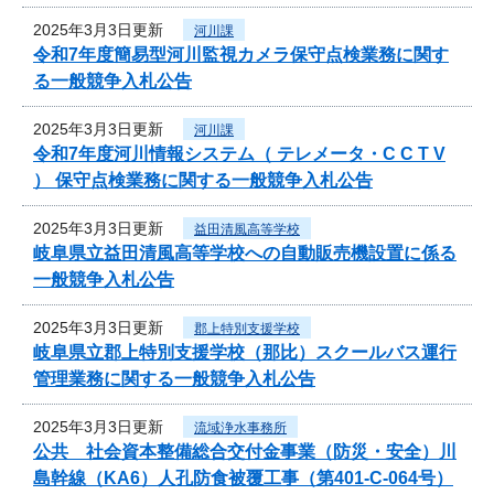
2025年3月3日更新
河川課
令和7年度簡易型河川監視カメラ保守点検業務に関す
る一般競争入札公告
2025年3月3日更新
河川課
令和7年度河川情報システム（ テレメータ・C C T V
） 保守点検業務に関する一般競争入札公告
2025年3月3日更新
益田清風高等学校
岐阜県立益田清風高等学校への自動販売機設置に係る
一般競争入札公告
2025年3月3日更新
郡上特別支援学校
岐阜県立郡上特別支援学校（那比）スクールバス運行
管理業務に関する一般競争入札公告
2025年3月3日更新
流域浄水事務所
公共 社会資本整備総合交付金事業（防災・安全）川
島幹線（KA6）人孔防食被覆工事（第401-C-064号）