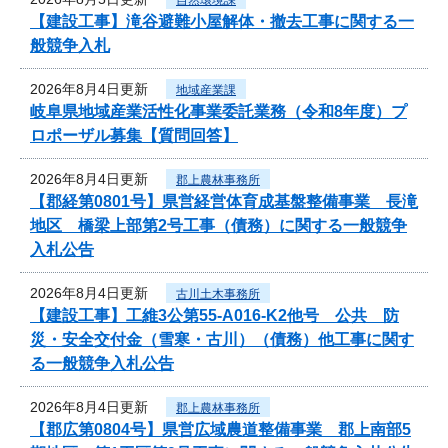
【建設工事】滝谷避難小屋解体・撤去工事に関する一
般競争入札
2026年8月4日更新
地域産業課
岐阜県地域産業活性化事業委託業務（令和8年度）プ
ロポーザル募集【質問回答】
2026年8月4日更新
郡上農林事務所
【郡経第0801号】県営経営体育成基盤整備事業 長滝
地区 橋梁上部第2号工事（債務）に関する一般競争
入札公告
2026年8月4日更新
古川土木事務所
【建設工事】工維3公第55-A016-K2他号 公共 防
災・安全交付金（雪寒・古川）（債務）他工事に関す
る一般競争入札公告
2026年8月4日更新
郡上農林事務所
【郡広第0804号】県営広域農道整備事業 郡上南部5