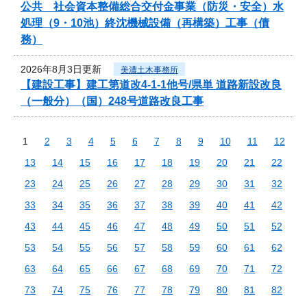
公共 社会資本整備総合交付金事業（防災・安全）水
処理（9・10池）終沈機械設備（再構築）工事（債
務）
2026年8月3日更新
美濃土木事務所
【建設工事】建工第道改4-1-1他号/県単 道路新設改良
（一般分）（国）248号道路改良工事
1
2
3
4
5
6
7
8
9
10
11
12
13
14
15
16
17
18
19
20
21
22
23
24
25
26
27
28
29
30
31
32
33
34
35
36
37
38
39
40
41
42
43
44
45
46
47
48
49
50
51
52
53
54
55
56
57
58
59
60
61
62
63
64
65
66
67
68
69
70
71
72
73
74
75
76
77
78
79
80
81
82