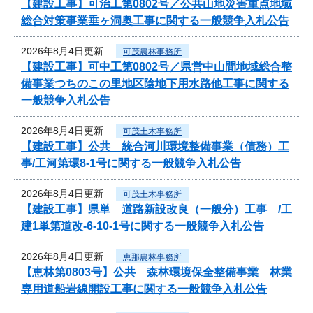
【建設工事】可治工第0802号／公共山地災害重点地域
総合対策事業垂ヶ洞奥工事に関する一般競争入札公告
2026年8月4日更新
可茂農林事務所
【建設工事】可中工第0802号／県営中山間地域総合整
備事業つちのこの里地区陰地下用水路他工事に関する
一般競争入札公告
2026年8月4日更新
可茂土木事務所
【建設工事】公共 統合河川環境整備事業（債務）工
事/工河第環8-1号に関する一般競争入札公告
2026年8月4日更新
可茂土木事務所
【建設工事】県単 道路新設改良（一般分）工事 /工
建1単第道改-6-10-1号に関する一般競争入札公告
2026年8月4日更新
恵那農林事務所
【恵林第0803号】公共 森林環境保全整備事業 林業
専用道船岩線開設工事に関する一般競争入札公告