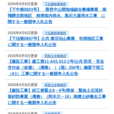
2026年8月6日更新
下呂農林事務所
【下中第0803号】 県営中山間地域総合整備事業 南
飛騨北部地区 相津垣内排水、黒石大屋用水工事 に
関する一般競争入札公告
2026年8月6日更新
下呂農林事務所
【下治第0807号】公共 復旧治山事業 寺洞地区工事
に関する一般競争入札公告
2026年8月6日更新
恵那土木事務所
【建設工事】建工第11-A01-013-1号/公共 防災・安全
交付金（改築）（債務）（（国）256号）橋梁下部工
（A1）工事に関する一般競争入札公告
2026年8月6日更新
恵那土木事務所
【建設工事】砂工第緊土8－8号/県単 緊急土石流対
策砂防事業（債務）（阿木川－16）堆積土砂撤去工事
に関する一般競争入札公告
2026年8月5日更新
自然環境課