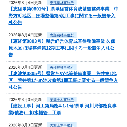
2026年8月4日更新
恵那農林事務所
【恵経単第0801号】県単経営体育成基盤整備事業 中
野方町地区 ほ場整備第5期工事に関する一般競争入
札公告
2026年8月4日更新
恵那農林事務所
【恵経第0803号】県営経営体育成基盤整備事業 久保
原地区 ほ場整備第12期工事に関する一般競争入札公
告
2026年8月4日更新
恵那農林事務所
【恵池第0805号】県営ため池等整備事業 荒井第1地
区 荒井第1ため池改修第1期工事に関する一般競争入
札公告
2026年8月3日更新
美濃土木事務所
【建設工事】河工第局改4-1-1号/県単 河川局部改良事
業(債務) 排水樋管 工事
2026年8月3日更新
美濃土木事務所