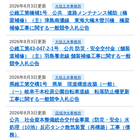
2026年8月3日更新
大垣土木事務所
公維工第橋補1号 公共 道路メンテナンス補助（橋
梁補修）（主）津島南濃線 東海大橋木曽川橋 橋梁
補修工事に関する一般競争入札公告
2026年8月3日更新
大垣土木事務所
公維工第43-047-2-1号 公共 防災・安全交付金（舗装
道補修）（主）羽島養老線 舗装補修工事に関する一般
競争入札公告
2026年8月3日更新
大垣土木事務所
県維工第交構1号 県単 現道構造改築（一般）
（一）岐阜千本松原公園自転車道線 転落防止柵更新
工事に関する一般競争入札公告
2026年8月3日更新
流域浄水事務所
公共 社会資本整備総合交付金事業（防災・安全）水
処理（10池）反応タンク散気装置（再構築）工事（債
務）