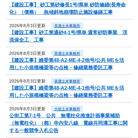
【建設工事】 砂工第砂修長1号/県単 砂防修繕(長寿命
化）（債務） 急傾斜地崩壊防止施設修繕工事
2026年8月3日更新
美濃土木事務所
【建設工事】砂工第通砂4-1号/県単 通常砂防事業 渓
流保全工 工事
2026年8月3日更新
美濃土木事務所
【建設工事】維委第48-A2-ME-4-2他号/公共 MEを活
用した小規模橋梁等の点検・修繕業務委託工事
2026年8月3日更新
美濃土木事務所
【建設工事】維委第48-A2-ME-4-1他号/公共 MEを活
用した小規模橋梁等の点検・修繕業務委託工事
2026年8月3日更新
大垣土木事務所
公街工第7-1号 公共 無電柱化推進計画事業補助
（無電柱化）（都）寺内安八線 電線共同溝工事に関
する一般競争入札公告