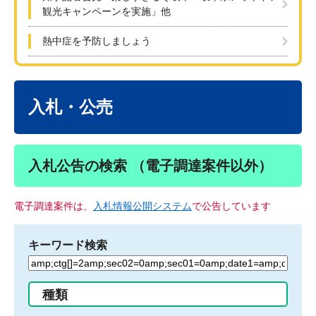
観光キャンペーンを実施」他
熱中症を予防しましょう
本
文
入札・公売
入札公告の検索 （電子調達案件以外）
電子調達案件は、
入札情報公開システム
で公告しています
キーワード検索
検
索
す
種類
る