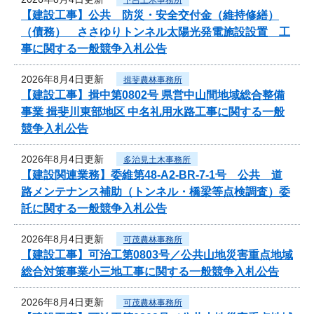
【建設工事】公共 防災・安全交付金（維持修繕）
（債務） ささゆりトンネル太陽光発電施設設置 工
事に関する一般競争入札公告
2026年8月4日更新
揖斐農林事務所
【建設工事】揖中第0802号 県営中山間地域総合整備
事業 揖斐川東部地区 中名礼用水路工事に関する一般
競争入札公告
2026年8月4日更新
多治見土木事務所
【建設関連業務】委維第48-A2-BR-7-1号 公共 道
路メンテナンス補助（トンネル・橋梁等点検調査）委
託に関する一般競争入札公告
2026年8月4日更新
可茂農林事務所
【建設工事】可治工第0803号／公共山地災害重点地域
総合対策事業小三地工事に関する一般競争入札公告
2026年8月4日更新
可茂農林事務所