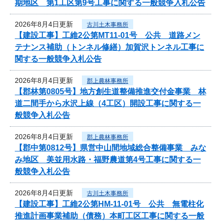
期地区 第1工区第9号工事に関する一般競争入札公告
2026年8月4日更新
古川土木事務所
【建設工事】工維2公第MT11-01号 公共 道路メン
テナンス補助（トンネル修繕）加賀沢トンネル工事に
関する一般競争入札公告
2026年8月4日更新
郡上農林事務所
【郡林第0805号】地方創生道整備推進交付金事業 林
道二間手から水沢上線（4工区）開設工事に関する一
般競争入札公告
2026年8月4日更新
郡上農林事務所
【郡中第0812号】県営中山間地域総合整備事業 みな
み地区 美並用水路・福野農道第4号工事に関する一
般競争入札公告
2026年8月4日更新
古川土木事務所
【建設工事】工維2公第HM-11-01号 公共 無電柱化
推進計画事業補助（債務）本町工区工事に関する一般