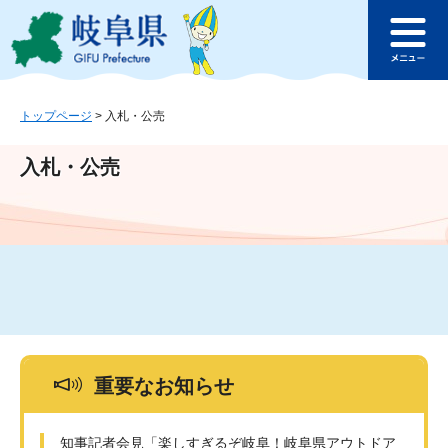
ペ
メ
このページの本文へ
ー
ニ
メ
ジ
ュ
ニ
の
ー
ュ
先
を
ー
頭
飛
トップページ
>
入札・公売
で
ば
す
し
入札・公売
。
て
本
文
へ
重要なお知らせ
知事記者会見「楽しすぎるぞ岐阜！岐阜県アウトドア