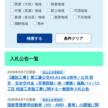
り
西濃（大垣）地域
揖斐地域
中濃（美濃）地域
郡上地域
可茂地域
東濃（多治見）地域
恵那地域
下呂地域
飛騨地域
県外
入札公告一覧
2026年8月7日更新
高山土木事務所
【建設工事】第工建公交43-A1-06-2他号／公共 防
災・安全交付金（災害防除）他（債務）福島バイパス
工区 桟道工床版工事に関する一般競争入札公告
2026年8月7日更新
揖斐土木事務所
国産普通乗用自動車（HV・4WD・新車）の調達に関