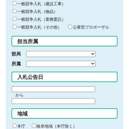
キ
一般競争入札（建設工事）
ー
一般競争入札（物品）
ワ
一般競争入札（業務委託）
ー
ド
一般競争入札（その他）
公募型プロポーザル
を
入
担当所属
力
部局
所属
入札公告日
期
から
間
期
の
間
始
地域
の
ま
終
り
わ
本庁
岐阜地域（本庁除く）