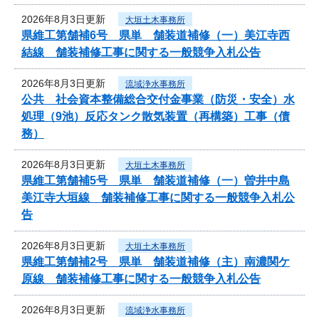
2026年8月3日更新
大垣土木事務所
県維工第舗補6号 県単 舗装道補修（一）美江寺西
結線 舗装補修工事に関する一般競争入札公告
2026年8月3日更新
流域浄水事務所
公共 社会資本整備総合交付金事業（防災・安全）水
処理（9池）反応タンク散気装置（再構築）工事（債
務）
2026年8月3日更新
大垣土木事務所
県維工第舗補5号 県単 舗装道補修（一）曽井中島
美江寺大垣線 舗装補修工事に関する一般競争入札公
告
2026年8月3日更新
大垣土木事務所
県維工第舗補2号 県単 舗装道補修（主）南濃関ケ
原線 舗装補修工事に関する一般競争入札公告
2026年8月3日更新
流域浄水事務所