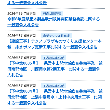
する一般競争入札公告
2026年8月7日更新
県産材流通課
令和8年度県産木製品欧州販路開拓業務委託に関する
一般競争入札公告
2026年8月6日更新
産業デジタル推進課
【建設工事】テクノプラザものづくり支援センター本
館 排水ポンプ更新工事に関する一般競争入札公告
2026年8月6日更新
下呂農林事務所
【下中第0805号】 県営中山間地域総合整備事業 益
田南部地区 川西用水第2期工事 に関する一般競争
入札公告
2026年8月6日更新
下呂農林事務所
【下中第0804号】 県営中山間地域総合整備事業 益
田北部地区 上湯中湯用水・上村中央用水工事 に関
する一般競争入札公告