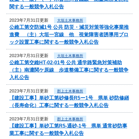
関する一般競争入札公告
2023年7月31日更新
大垣土木事務所
公維工第交防減1号 公共 防災・減災対策等強化事業推
進費 （主）大垣一宮線 他 視覚障害者誘導用ブロ
ック設置工事に関する一般競争入札公告
2023年7月31日更新
大垣土木事務所
公維工第交維HT-02-01号 公共 通学路緊急対策補助
（主）南濃関ケ原線 歩道整備工事に関する一般競争
入札公告
2023年7月31日更新
郡上土木事務所
【建設工事】単砂工第砂修長R5ー1号 県単 砂防修繕
（長寿命化）工事に関する一般競争入札公告
2023年7月31日更新
郡上土木事務所
【建設工事】単砂工第R5-通砂-1号 県単 通常砂防事
業工事に関する一般競争入札公告