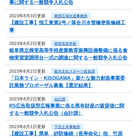
事に関する一般競争入札公告
2023年8月3日更新
東部広域水道事務所
【建設工事】指工東第2号／落合川水管橋塗装修繕工
事
2023年8月2日更新
揖斐高等学校
岐阜県立揖斐高等学校産業教育振興設備整備に係る食
物実習室調理台一式の調達に関する一般競争入札公告
2023年8月2日更新
観光文化スポーツ政策課
「日本ライン・KISOGAWA」新たな魅力創造事業委
託業務プロポーザル募集【選定結果】
2023年8月2日更新
会計課
R5広告取扱型広報事業に係る県有財産の賃貸借に関
する一般競争入札公告（会計課）
2023年8月1日更新
下呂土木事務所
【建設工事】県単 砂防修繕（長寿命化）他 竹原