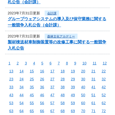
札公告（会計課）
2023年7月31日更新
会計課
グループウェアシステムの導入及び保守業務に関する
一般競争入札公告（会計課）
2023年7月31日更新
森林文化アカデミー
製材棟送材車制御装置等の改修工事に関する一般競争
入札公告
1
2
3
4
5
6
7
8
9
10
11
12
13
14
15
16
17
18
19
20
21
22
23
24
25
26
27
28
29
30
31
32
33
34
35
36
37
38
39
40
41
42
43
44
45
46
47
48
49
50
51
52
53
54
55
56
57
58
59
60
61
62
63
64
65
66
67
68
69
70
71
72