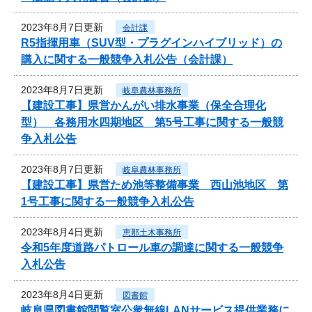
2023年8月7日更新
会計課
R5指揮用車（SUV型・プラグインハイブリッド）の
購入に関する一般競争入札公告（会計課）
2023年8月7日更新
岐阜農林事務所
【建設工事】県営かんがい排水事業（保全合理化
型） 各務用水四期地区 第5号工事に関する一般競
争入札公告
2023年8月7日更新
岐阜農林事務所
【建設工事】県営ため池等整備事業 西山池地区 第
1号工事に関する一般競争入札公告
2023年8月4日更新
恵那土木事務所
令和5年度道路パトロール車の調達に関する一般競争
入札公告
2023年8月4日更新
図書館
岐阜県図書館閲覧室公衆無線LANサービス提供業務に