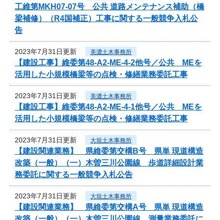
工維第MKH07-07号 公共 道路メンテナンス補助（橋
梁補修）（R4国補正）工事に関する一般競争入札公
告
2023年7月31日更新
美濃土木事務所
【建設工事】維委第48-A2-ME-4-2他号／公共 MEを
活用した小規模橋梁等の点検・修繕業務委託工事
2023年7月31日更新
美濃土木事務所
【建設工事】維委第48-A2-ME-4-1他号／公共 MEを
活用した小規模橋梁等の点検・修繕業務委託工事
2023年7月31日更新
大垣土木事務所
【建設関連業務】 県維委第交構B号 県単 現道構造
改築（一般）（一）木曽三川公園線 歩道詳細設計業
務委託に関する一般競争入札公告
2023年7月31日更新
大垣土木事務所
【建設関連業務】 県維委第交構A号 県単 現道構造
改築（一般）（一）木曽三川公園線 測量業務委託に