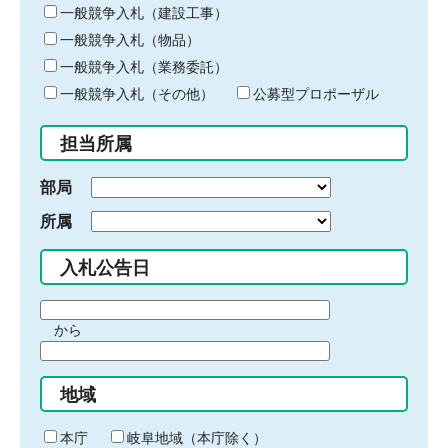
キ
一般競争入札（建設工事）
ー
一般競争入札（物品）
ワ
一般競争入札（業務委託）
ー
ド
一般競争入札（その他）
公募型プロポーザル
を
入
担当所属
力
部局
所属
入札公告日
期
から
間
期
の
間
始
地域
の
ま
終
り
わ
本庁
岐阜地域（本庁除く）