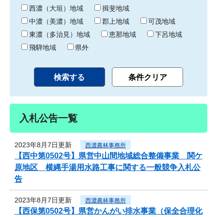
り
西濃（大垣）地域
揖斐地域
中濃（美濃）地域
郡上地域
可茂地域
東濃（多治見）地域
恵那地域
下呂地域
飛騨地域
県外
入札公告一覧
2023年8月7日更新
西濃農林事務所
【西中第0502号】県営中山間地域総合整備事業 関ケ
原地区 横縄手湯用水路工事に関する一般競争入札公
告
2023年8月7日更新
西濃農林事務所
【西保第0502号】県営かんがい排水事業（保全合理化