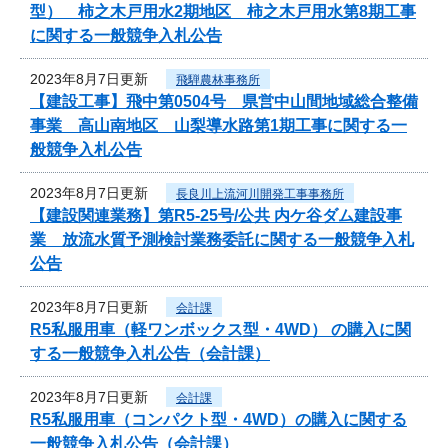
型） 柿之木戸用水2期地区 柿之木戸用水第8期工事
に関する一般競争入札公告
2023年8月7日更新
飛騨農林事務所
【建設工事】飛中第0504号 県営中山間地域総合整備
事業 高山南地区 山梨導水路第1期工事に関する一
般競争入札公告
2023年8月7日更新
長良川上流河川開発工事事務所
【建設関連業務】第R5-25号/公共 内ケ谷ダム建設事
業 放流水質予測検討業務委託に関する一般競争入札
公告
2023年8月7日更新
会計課
R5私服用車（軽ワンボックス型・4WD） の購入に関
する一般競争入札公告（会計課）
2023年8月7日更新
会計課
R5私服用車（コンパクト型・4WD）の購入に関する
一般競争入札公告（会計課）