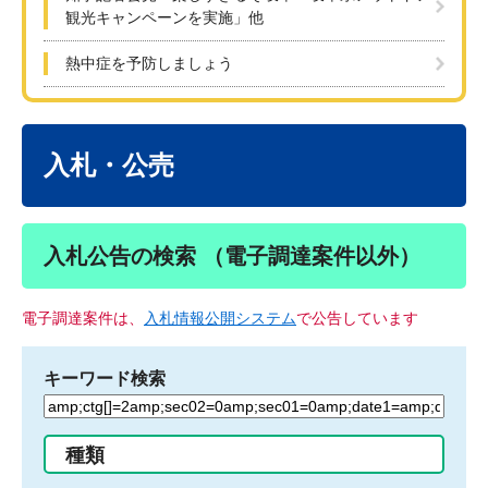
観光キャンペーンを実施」他
熱中症を予防しましょう
本
文
入札・公売
入札公告の検索 （電子調達案件以外）
電子調達案件は、
入札情報公開システム
で公告しています
キーワード検索
検
索
す
種類
る