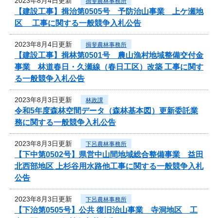
2023年8月4日更新
揖斐農林事務所
【建設工事】揖治第0505号 予防治山事業 上ケ瀬地
区 工事に関する一般競争入札公告
2023年8月4日更新
揖斐農林事務所
【建設工事】揖林第0501号 農山漁村地域整備交付金
事業 林道春日・久瀬線（春日工区）改築 工事に関す
る一般競争入札公告
2023年8月3日更新
林政課
令和5年度森林空間データ（森林基本図）更新委託業
務に関する一般競争入札公告
2023年8月3日更新
下呂農林事務所
【下中第0502号】県営中山間地域総合整備事業 益田
北西部地区 上杉谷用水路他工事に関する一般競争入札
公告
2023年8月3日更新
下呂農林事務所
【下治第0505号】公共 復旧治山事業 寺洞地区 工