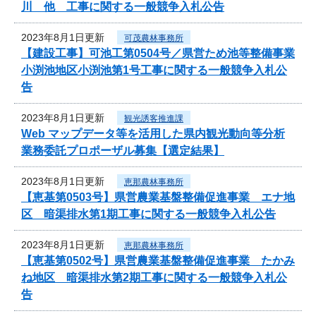
川 他 工事に関する一般競争入札公告
2023年8月1日更新
可茂農林事務所
【建設工事】可池工第0504号／県営ため池等整備事業
小渕池地区小渕池第1号工事に関する一般競争入札公
告
2023年8月1日更新
観光誘客推進課
Web マップデータ等を活用した県内観光動向等分析
業務委託プロポーザル募集【選定結果】
2023年8月1日更新
恵那農林事務所
【恵基第0503号】県営農業基盤整備促進事業 エナ地
区 暗渠排水第1期工事に関する一般競争入札公告
2023年8月1日更新
恵那農林事務所
【恵基第0502号】県営農業基盤整備促進事業 たかみ
ね地区 暗渠排水第2期工事に関する一般競争入札公
告