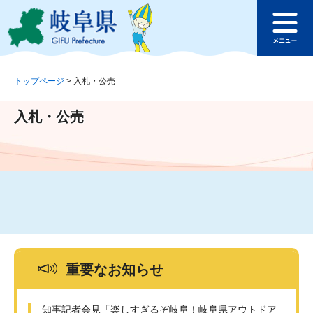
ペ
メ
このページの本文へ
ー
ニ
メ
ジ
ュ
ニ
の
ー
ュ
先
を
ー
頭
飛
トップページ
>
入札・公売
で
ば
す
し
入札・公売
。
て
本
文
へ
重要なお知らせ
知事記者会見「楽しすぎるぞ岐阜！岐阜県アウトドア