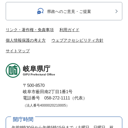
県政へのご意見・ご提案
リンク・著作権・免責事項
利用ガイド
個人情報保護の考え方
ウェブアクセシビリティ方針
サイトマップ
岐阜県庁
GIFU Prefectural Office
〒500-8570
岐阜市薮田南2丁目1番1号
電話番号 058-272-1111（代表）
（法人番号4000020210005）
開庁時間
午前8時30分から午後5時15分まで
（土曜日、日曜日、祝