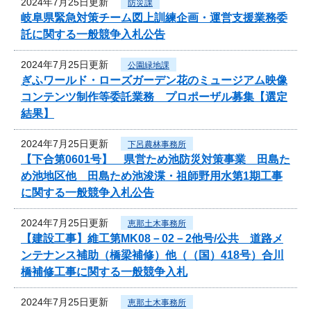
2024年7月25日更新
防災課
岐阜県緊急対策チーム図上訓練企画・運営支援業務委
託に関する一般競争入札公告
2024年7月25日更新
公園緑地課
ぎふワールド・ローズガーデン花のミュージアム映像
コンテンツ制作等委託業務 プロポーザル募集【選定
結果】
2024年7月25日更新
下呂農林事務所
【下合第0601号】 県営ため池防災対策事業 田島た
め池地区他 田島ため池浚渫・祖師野用水第1期工事
に関する一般競争入札公告
2024年7月25日更新
恵那土木事務所
【建設工事】維工第MK08－02－2他号/公共 道路メ
ンテナンス補助（橋梁補修）他（（国）418号）合川
橋補修工事に関する一般競争入札
2024年7月25日更新
恵那土木事務所