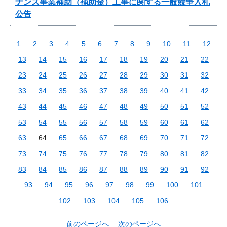
ナンス事業補助（補助金）工事に関する一般競争入札
公告
1
2
3
4
5
6
7
8
9
10
11
12
13
14
15
16
17
18
19
20
21
22
23
24
25
26
27
28
29
30
31
32
33
34
35
36
37
38
39
40
41
42
43
44
45
46
47
48
49
50
51
52
53
54
55
56
57
58
59
60
61
62
63
64
65
66
67
68
69
70
71
72
73
74
75
76
77
78
79
80
81
82
83
84
85
86
87
88
89
90
91
92
93
94
95
96
97
98
99
100
101
102
103
104
105
106
前のページへ
次のページへ