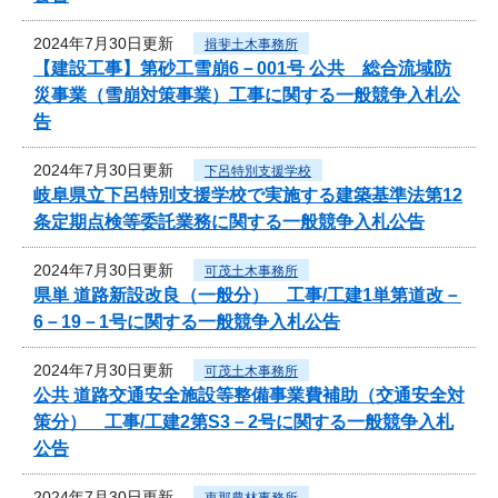
2024年7月30日更新
揖斐土木事務所
【建設工事】第砂工雪崩6－001号 公共 総合流域防
災事業（雪崩対策事業）工事に関する一般競争入札公
告
2024年7月30日更新
下呂特別支援学校
岐阜県立下呂特別支援学校で実施する建築基準法第12
条定期点検等委託業務に関する一般競争入札公告
2024年7月30日更新
可茂土木事務所
県単 道路新設改良（一般分） 工事/工建1単第道改－
6－19－1号に関する一般競争入札公告
2024年7月30日更新
可茂土木事務所
公共 道路交通安全施設等整備事業費補助（交通安全対
策分） 工事/工建2第S3－2号に関する一般競争入札
公告
2024年7月30日更新
恵那農林事務所