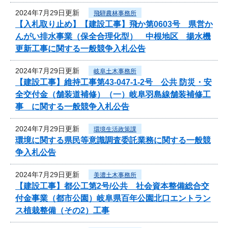
2024年7月29日更新
飛騨農林事務所
【入札取り止め】【建設工事】飛か第0603号 県営か
んがい排水事業（保全合理化型） 中根地区 揚水機
更新工事に関する一般競争入札公告
2024年7月29日更新
岐阜土木事務所
【建設工事】維持工事第43-047-1-2号 公共 防災・安
全交付金（舗装道補修）（一）岐阜羽島線舗装補修工
事 に関する一般競争入札公告
2024年7月29日更新
環境生活政策課
環境に関する県民等意識調査委託業務に関する一般競
争入札公告
2024年7月29日更新
美濃土木事務所
【建設工事】都公工第2号/公共 社会資本整備総合交
付金事業（都市公園）岐阜県百年公園北口エントラン
ス植栽整備（その2）工事