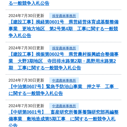
る一般競争入札公告
2024年7月30日更新
揖斐農林事務所
【建設工事】揖経第0601号 県営経営体育成基盤整備
事業 更地方地区 第2号第4期 工事に関する一般競
争入札公告
2024年7月30日更新
揖斐農林事務所
【建設工事】揖振第0602号 県営農村振興総合整備事
業 大野3期地区 寺田排水路第2期・黒野用水路第2
期 工事に関する一般競争入札公告
2024年7月30日更新
中濃農林事務所
【中治第0607号】緊急予防治山事業 押之平 工事
に関する一般競争入札公告
2024年7月30日更新
中濃農林事務所
【中研第0601号】 畜産研究所養豚養鶏研究部再編整
備事業 敷地造成第5期工事 に関する一般競争入札
公告