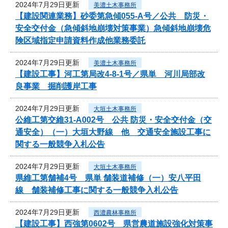
2024年7月29日更新
美濃土木事務所
【建設関連業務】砂委第急傾055-A号／公共 防災・
安全交付金（急傾斜地崩壊対策事業）急傾斜地崩壊危
険区域指定申請資料作成他業務委託
2024年7月29日更新
美濃土木事務所
【建設工事】河工第局改4-8-1号／県単 河川局部改
良事業 掘削護岸工事
2024年7月29日更新
大垣土木事務所
公維工第交維31-A002号 公共 防災・安全交付金（交
通安全）（一）大垣大野線 他 交通安全施設工事に
関する一般競争入札公告
2024年7月29日更新
大垣土木事務所
県維工第舗補4号 県単 舗装道補修（一）安八平田
線 舗装補修工事に関する一般競争入札公告
2024年7月29日更新
西濃農林事務所
【建設工事】西強第0602号 県営農道施設強化対策事