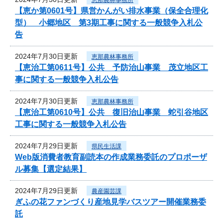
【恵か第0601号】県営かんがい排水事業（保全合理化
型） 小郷地区 第3期工事に関する一般競争入札公
告
2024年7月30日更新
恵那農林事務所
【恵治工第0611号】公共 予防治山事業 茂立地区工
事に関する一般競争入札公告
2024年7月30日更新
恵那農林事務所
【恵治工第0610号】公共 復旧治山事業 蛇引谷地区
工事に関する一般競争入札公告
2024年7月29日更新
県民生活課
Web版消費者教育副読本の作成業務委託のプロポーザ
ル募集【選定結果】
2024年7月29日更新
農産園芸課
ぎふの花ファンづくり産地見学バスツアー開催業務委
託