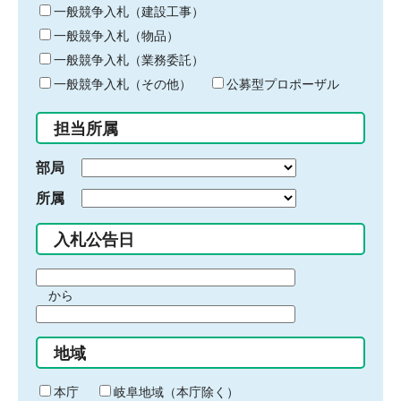
キ
一般競争入札（建設工事）
ー
一般競争入札（物品）
ワ
一般競争入札（業務委託）
ー
ド
一般競争入札（その他）
公募型プロポーザル
を
入
担当所属
力
部局
所属
入札公告日
期
から
間
期
の
間
始
地域
の
ま
終
り
わ
本庁
岐阜地域（本庁除く）