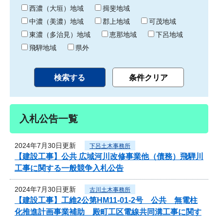
り
西濃（大垣）地域
揖斐地域
中濃（美濃）地域
郡上地域
可茂地域
東濃（多治見）地域
恵那地域
下呂地域
飛騨地域
県外
入札公告一覧
2024年7月30日更新
下呂土木事務所
【建設工事】公共 広域河川改修事業他（債務）飛騨川
工事に関する一般競争入札公告
2024年7月30日更新
古川土木事務所
【建設工事】工維2公第HM11-01-2号 公共 無電柱
化推進計画事業補助 殿町工区電線共同溝工事に関す