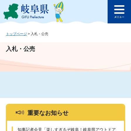
ペ
メ
このページの本文へ
ー
ニ
メ
ジ
ュ
ニ
の
ー
ュ
先
を
ー
頭
飛
トップページ
>
入札・公売
で
ば
す
し
入札・公売
。
て
本
文
へ
重要なお知らせ
知事記者会見「楽しすぎるぞ岐阜！岐阜県アウトドア