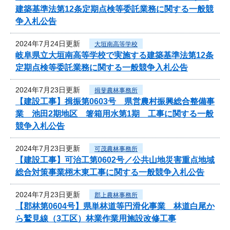
建築基準法第12条定期点検等委託業務に関する一般競
争入札公告
2024年7月24日更新
大垣南高等学校
岐阜県立大垣南高等学校で実施する建築基準法第12条
定期点検等委託業務に関する一般競争入札公告
2024年7月23日更新
揖斐農林事務所
【建設工事】揖振第0603号 県営農村振興総合整備事
業 池田2期地区 箸箱用水第1期 工事に関する一般
競争入札公告
2024年7月23日更新
可茂農林事務所
【建設工事】可治工第0602号／公共山地災害重点地域
総合対策事業栩木東工事に関する一般競争入札公告
2024年7月23日更新
郡上農林事務所
【郡林第0604号】県単林道等円滑化事業 林道白尾か
ら鷲見線（3工区）林業作業用施設改修工事