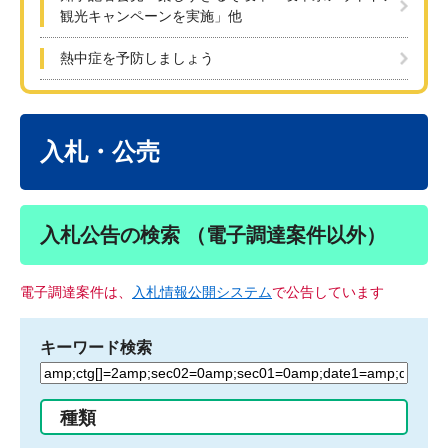
観光キャンペーンを実施」他
熱中症を予防しましょう
本
文
入札・公売
入札公告の検索 （電子調達案件以外）
電子調達案件は、
入札情報公開システム
で公告しています
キーワード検索
検
索
す
種類
る