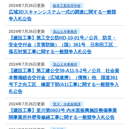
2024年7月26日更新
岐阜工業高等学校
広域3Dスキャンシステム一式の調達に関する一般競
争入札公告
2024年7月26日更新
高山土木事務所
【建設工事】第工交公防HD-10-01号／公共 防災・
安全交付金（災害防除）（国）361号 日和田工区
落石対策工事に関する一般競争入札公告
2024年7月26日更新
高山土木事務所
【建設工事】第工建公交39-A11-5-2号／公共 社会資
本整備総合交付金（広域連携）（債務）他 国道361
号下之向工区 橋梁下部(A1)工事に関する一般競争入
札公告
2024年7月26日更新
里川・水産振興課
【建設工事】里川第0603号 内水面振興施設整備事業
関事業所外壁等修繕工事に関する一般競争入札公告