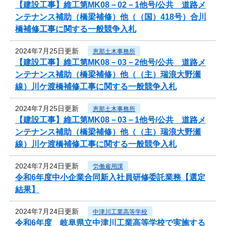
【建設工事】維工第MK08－02－1他号/公共 道路メ
ンテナンス補助（橋梁補修）他（（国）418号）合川
橋補修工事に関する一般競争入札
2024年7月25日更新
恵那土木事務所
【建設工事】維工第MK08－03－2他号/公共 道路メ
ンテナンス補助（橋梁補修）他（（主）瑞浪大野瀬
線）川ケ渡橋補修工事に関する一般競争入札
2024年7月25日更新
恵那土木事務所
【建設工事】維工第MK08－03－1他号/公共 道路メ
ンテナンス補助（橋梁補修）他（（主）瑞浪大野瀬
線）川ケ渡橋補修工事に関する一般競争入札
2024年7月24日更新
労働雇用課
令和6年度中小企業合同新入社員研修委託業務【選定
結果】
2024年7月24日更新
中津川工業高等学校
令和6年度 岐阜県立中津川工業高等学校で実施する