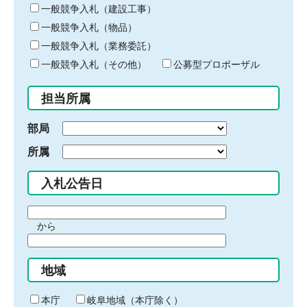
キ
一般競争入札（建設工事）
ー
一般競争入札（物品）
ワ
一般競争入札（業務委託）
ー
ド
一般競争入札（その他）
公募型プロポーザル
を
入
担当所属
力
部局
所属
入札公告日
期
から
間
期
の
間
始
地域
の
ま
終
り
わ
本庁
岐阜地域（本庁除く）