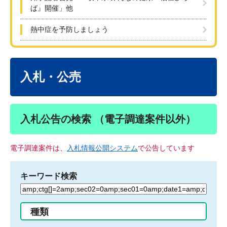
ば』開催」他
熱中症を予防しましょう
本
文
入札・公売
入札公告の検索 （電子調達案件以外）
電子調達案件は、
入札情報公開システム
で公告しています
キーワード検索
検
索
す
種類
る