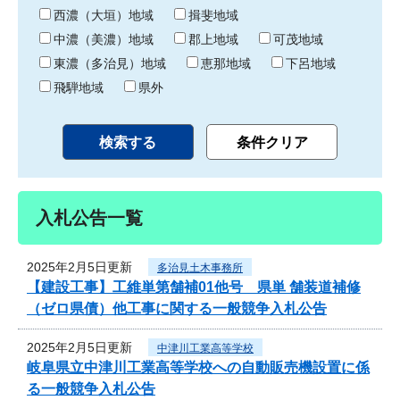
り
西濃（大垣）地域
揖斐地域
中濃（美濃）地域
郡上地域
可茂地域
東濃（多治見）地域
恵那地域
下呂地域
飛騨地域
県外
入札公告一覧
2025年2月5日更新
多治見土木事務所
【建設工事】工維単第舗補01他号 県単 舗装道補修
（ゼロ県債）他工事に関する一般競争入札公告
2025年2月5日更新
中津川工業高等学校
岐阜県立中津川工業高等学校への自動販売機設置に係
る一般競争入札公告