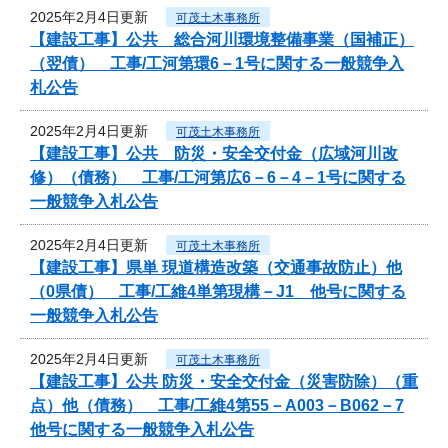
2025年2月4日更新
可茂土木事務所
【建設工事】公共 総合河川環境整備事業（国補正）
（翌債） 工事/工河第環6－1号に関する一般競争入
札公告
2025年2月4日更新
可茂土木事務所
【建設工事】公共 防災・安全交付金（広域河川改
修）（債務） 工事/工河第広6－6－4－1号に関する
一般競争入札公告
2025年2月4日更新
可茂土木事務所
【建設工事】県単 現道構造改築（交通事故防止）他
（0県債） 工事/工維4単第現構－J1 他号に関する
一般競争入札公告
2025年2月4日更新
可茂土木事務所
【建設工事】公共 防災・安全交付金（災害防除）（重
点）他（債務） 工事/工維4第55－A003－B062－7
他号に関する一般競争入札公告