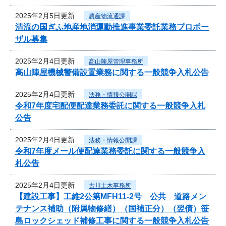
2025年2月5日更新
農産物流通課
清流の国ぎふ地産地消運動推進事業委託業務プロポー
ザル募集
2025年2月4日更新
高山陣屋管理事務所
高山陣屋機械警備設置業務に関する一般競争入札公告
2025年2月4日更新
法務・情報公開課
令和7年度宅配便配達業務委託に関する一般競争入札
公告
2025年2月4日更新
法務・情報公開課
令和7年度メール便配達業務委託に関する一般競争入
札公告
2025年2月4日更新
古川土木事務所
【建設工事】工維2公第MFH11-2号 公共 道路メン
テナンス補助（附属物修繕）（国補正分）（翌債）笹
島ロックシェッド補修工事に関する一般競争入札公告