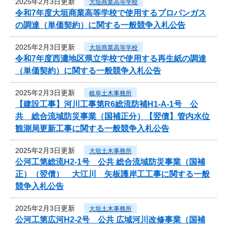
2025年2月3日更新
大垣商業高等学校
令和7年度大垣商業高等学校で使用するプロパンガス
の調達（単価契約）に関する一般競争入札公告
2025年2月3日更新
大垣商業高等学校
令和7年度西濃地区県立学校で使用する再生紙の調達
（単価契約）に関する一般競争入札公告
2025年2月3日更新
岐阜土木事務所
【建設工事】河川工事第R6総流防補H1-A-1号 公
共 総合流域防災事業（国補正分）【翌債】管内水位
観測局更新工事に関する一般競争入札公告
2025年2月3日更新
大垣土木事務所
公河工第総流H2-1号 公共 総合流域防災事業（国補
正）（翌債） 大江川 矢板護岸工工事に関する一般
競争入札公告
2025年2月3日更新
大垣土木事務所
公河工第広河H2-2号 公共 広域河川改修事業（国補