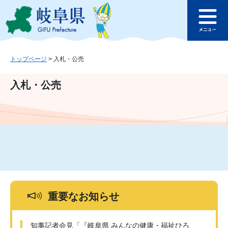
ペ
メ
このページの本文へ
ー
ニ
メ
ジ
ュ
ニ
の
ー
ュ
先
を
ー
頭
飛
トップページ
>
入札・公売
で
ば
す
し
入札・公売
。
て
本
文
へ
重要なお知らせ
知事記者会見「『岐阜県 みんなの健康・福祉ひろ