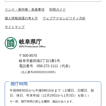
リンク・著作権・免責事項
利用ガイド
個人情報保護の考え方
ウェブアクセシビリティ方針
サイトマップ
岐阜県庁
GIFU Prefectural Office
〒500-8570
岐阜市薮田南2丁目1番1号
電話番号 058-272-1111（代表）
（法人番号4000020210005）
開庁時間
午前8時30分から午後5時15分まで
（土曜日、日曜日、祝
日、休日、年末年始（12月29日から1月3日）を除く）
※一部、開庁時間の異なる機関、施設があります。