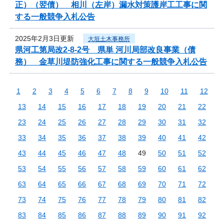
正）（翌債） 相川（左岸）漏水対策護岸工工事に関
する一般競争入札公告
2025年2月3日更新
大垣土木事務所
県河工第局改2-8-2号 県単 河川局部改良事業（債
務） 金草川堤防強化工事に関する一般競争入札公告
1
2
3
4
5
6
7
8
9
10
11
12
13
14
15
16
17
18
19
20
21
22
23
24
25
26
27
28
29
30
31
32
33
34
35
36
37
38
39
40
41
42
43
44
45
46
47
48
49
50
51
52
53
54
55
56
57
58
59
60
61
62
63
64
65
66
67
68
69
70
71
72
73
74
75
76
77
78
79
80
81
82
83
84
85
86
87
88
89
90
91
92