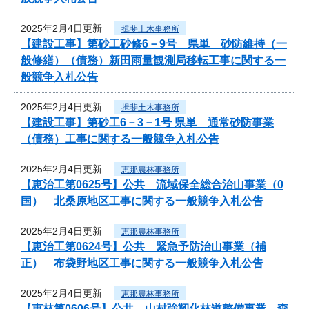
2025年2月4日更新
揖斐土木事務所
【建設工事】第砂工砂修6－9号 県単 砂防維持（一
般修繕）（債務）新田雨量観測局移転工事に関する一
般競争入札公告
2025年2月4日更新
揖斐土木事務所
【建設工事】第砂工6－3－1号 県単 通常砂防事業
（債務）工事に関する一般競争入札公告
2025年2月4日更新
恵那農林事務所
【恵治工第0625号】公共 流域保全総合治山事業（0
国） 北桑原地区工事に関する一般競争入札公告
2025年2月4日更新
恵那農林事務所
【恵治工第0624号】公共 緊急予防治山事業（補
正） 布袋野地区工事に関する一般競争入札公告
2025年2月4日更新
恵那農林事務所
【恵林第0606号】公共 山村強靭化林道整備事業 森