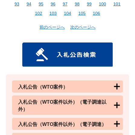
93
94
95
96
97
98
99
100
101
102
103
104
105
106
前のページへ
次のページへ
入札公告（WTO案件）
入札公告（WTO案件以外）（電子調達以
外）
入札公告（WTO案件以外）（電子調達）