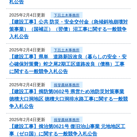
札公告
2025年2月4日更新
下呂土木事務所
【建設工事】公共 防災・安全交付金（急傾斜地崩壊対
策事業）（国補正）（翌債）沼工事に関する一般競争
入札公告
2025年2月4日更新
下呂土木事務所
【建設工事】県単 道路新設改良（暮らしの安全・安
心確保対策費）蛇之尾2期工区道路改良（債務）工事
に関する一般競争入札公告
2025年2月4日更新
揖斐農林事務所
【建設工事】揖防第0602号 県営ため池防災対策事業
徳積大口洞地区 徳積大口洞排水路工事に関する一般競
争入札公告
2025年2月4日更新
揖斐農林事務所
【建設工事】揖治第0621号 復旧治山事業 元地地区工
事（ゼロ国）に関する一般競争入札公告