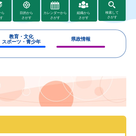
検索して
から
目的から
カレンダーから
組織から
さがす
す
さがす
さがす
さがす
教育・文化
県政情報
スポーツ・青少年
閉
閉
じ
じ
る
る