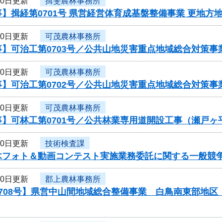
10日更新
揖斐農林事務所
】揖経第0701号 県営経営体育成基盤整備事業 更地方
10日更新
可茂農林事務所
事】可治工第0703号／公共山地災害重点地域総合対策
10日更新
可茂農林事務所
事】可治工第0702号／公共山地災害重点地域総合対策
10日更新
可茂農林事務所
事】可林工第0701号／公共林業専用道開設工事（瀬戸
10日更新
技術検査課
木フォト＆動画コンテスト実施業務委託に関する一般競
10日更新
郡上農林事務所
708号】県営中山間地域総合整備事業 白鳥南東部地区