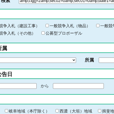
ド検索
検
索
す
る
キ
競争入札（建設工事）
一般競争入札（物品）
一般競
ー
競争入札（その他）
公募型プロポーザル
ワ
ー
所属
ド
を
所属
入
力
公告日
から
期
間
の
終
わ
岐阜地域（本庁除く）
西濃（大垣）地域
揖斐