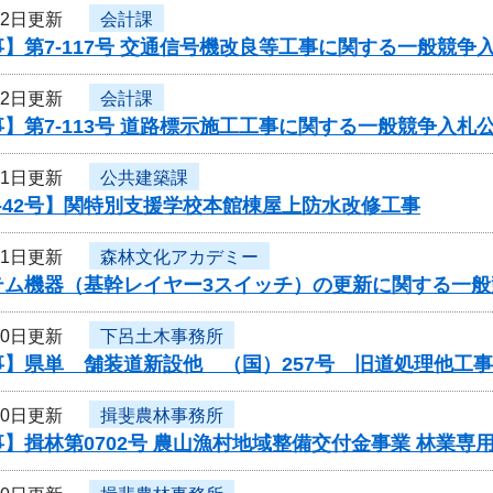
12日更新
会計課
】第7-117号 交通信号機改良等工事に関する一般競争
12日更新
会計課
】第7-113号 道路標示施工工事に関する一般競争入札
11日更新
公共建築課
-42号】関特別支援学校本館棟屋上防水改修工事
11日更新
森林文化アカデミー
テム機器（基幹レイヤー3スイッチ）の更新に関する一般
10日更新
下呂土木事務所
事】県単 舗装道新設他 （国）257号 旧道処理他工
10日更新
揖斐農林事務所
】揖林第0702号 農山漁村地域整備交付金事業 林業