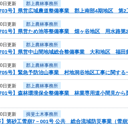
10日更新
郡上農林事務所
703号】県営広域農道整備事業 郡上南部4期地区 第2
10日更新
郡上農林事務所
701号】県営ため池等整備事業 畑ヶ谷地区 用水路第
10日更新
郡上農林事務所
0701号】県営中山間地域総合整備事業 大和地区 福田
10日更新
郡上農林事務所
705号】緊急予防治山事業 村地洞谷地区工事に関する
10日更新
郡上農林事務所
0701号】森林環境保全整備事業 林業専用道小間見か
10日更新
揖斐土木事務所
】第砂工雪崩7－001号 公共 総合流域防災事業（雪