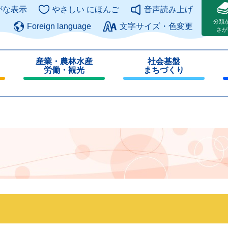
このページの本文へ
がな表示
やさしい にほんご
音声読み上げ
分類
Foreign language
文字サイズ・色変更
さが
産業・農林水産
社会基盤
労働・観光
まちづくり
閉
閉
じ
じ
る
る