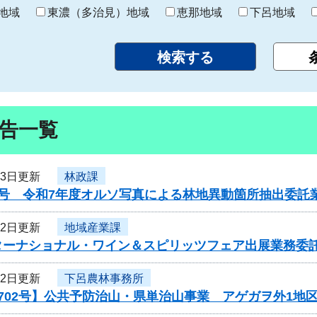
り
地域
東濃（多治見）地域
恵那地域
下呂地域
告一覧
13日更新
林政課
1号 令和7年度オルソ写真による林地異動箇所抽出委託
12日更新
地域産業課
ターナショナル・ワイン＆スピリッツフェア出展業務委
12日更新
下呂農林事務所
702号】公共予防治山・県単治山事業 アゲガヲ外1地