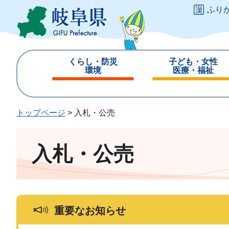
ペ
メ
ふり
ー
ニ
ジ
ュ
の
ー
先
を
くらし・防災
子ども・女性
頭
飛
環境
医療・福祉
で
ば
閉
閉
す
し
じ
じ
。
て
る
る
トップページ
>
入札・公売
本
文
へ
入札・公売
重要なお知らせ