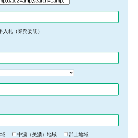
争入札（業務委託）
地域
中濃（美濃）地域
郡上地域