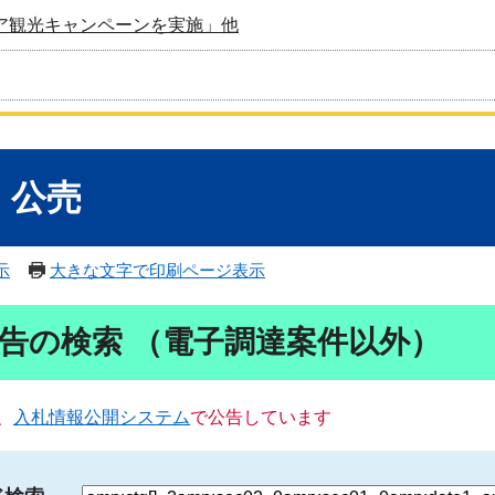
ア観光キャンペーンを実施」他
・公売
示
大きな文字で印刷ページ表示
告の検索 （電子調達案件以外）
、
入札情報公開システム
で公告しています