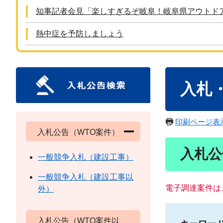
知事記者会見「楽しすぎるぞ岐阜！岐阜県アウトド
熱中症を予防しましょう
本
入札
文
印刷ページ表
入札公告（WTO案件）
入札公
一般競争入札（建設工事）
一般競争入札（建設工事以
電子調達案件は
外）
入札公告（WTO案件以