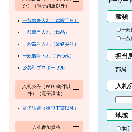
キーワー
外）（電子調達以外）
種類
一般競争入札（建設工事）
一般
一般競争入札（物品）
一般
一般競争入札（業務委託）
担当
一般競争入札（その他）
公募型プロポーザル
部局
入札
入札公告（WTO案件以
外）（電子調達）
期
間
電子調達（建設工事以外）
の
地域
始
入札参加資格
ま
本庁