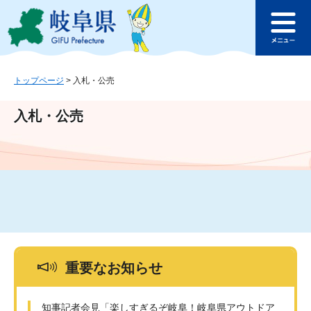
ペ
メ
このページの本文へ
ー
ニ
メ
ジ
ュ
ニ
の
ー
ュ
先
を
ー
頭
飛
トップページ
>
入札・公売
で
ば
す
し
入札・公売
。
て
本
文
へ
重要なお知らせ
知事記者会見「楽しすぎるぞ岐阜！岐阜県アウトドア