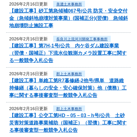
2026年2月16日更新
美濃土木事務所
【建設工事】砂工第急傾補067号/公共 防災・安全交付
金（急傾斜地崩壊対策事業）(国補正分)(翌債) 急傾斜
地崩壊防止施設工事
2026年2月16日更新
長良川上流河川開発工事事務所
【建設工事】第7H-1号/公共 内ケ谷ダム建設事業
（翌債・国補正）下流水位観測カメラ設置工事に関す
る一般競争入札公告
2026年2月16日更新
郡上土木事務所
【建設工事】単維工第R7暮修繕-2他号/県単 道路維
持修繕（暮らしの安全・安心確保対策）他（債務）工
事に関する事後審査型一般競争入札公告
2026年2月16日更新
郡上土木事務所
【建設工事】公交工第HD－05－03－h号/公共 土砂
災害対策道路事業補助（国補正）（翌債）工事に関す
る事後審査型一般競争入札公告