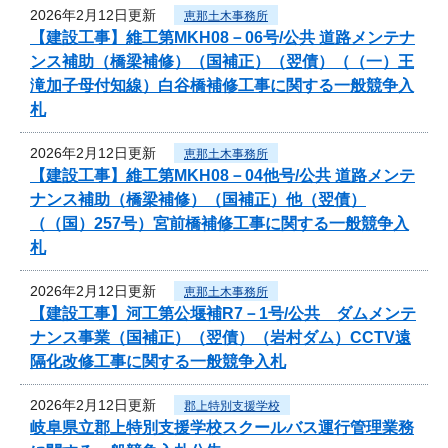
2026年2月12日更新
恵那土木事務所
【建設工事】維工第MKH08－06号/公共 道路メンテナ
ンス補助（橋梁補修）（国補正）（翌債）（（一）王
滝加子母付知線）白谷橋補修工事に関する一般競争入
札
2026年2月12日更新
恵那土木事務所
【建設工事】維工第MKH08－04他号/公共 道路メンテ
ナンス補助（橋梁補修）（国補正）他（翌債）
（（国）257号）宮前橋補修工事に関する一般競争入
札
2026年2月12日更新
恵那土木事務所
【建設工事】河工第公堰補R7－1号/公共 ダムメンテ
ナンス事業（国補正）（翌債）（岩村ダム）CCTV遠
隔化改修工事に関する一般競争入札
2026年2月12日更新
郡上特別支援学校
岐阜県立郡上特別支援学校スクールバス運行管理業務