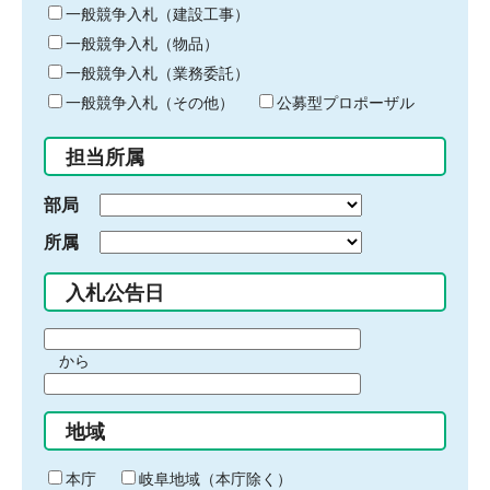
キ
一般競争入札（建設工事）
ー
一般競争入札（物品）
ワ
一般競争入札（業務委託）
ー
ド
一般競争入札（その他）
公募型プロポーザル
を
入
担当所属
力
部局
所属
入札公告日
期
から
間
期
の
間
始
地域
の
ま
終
り
わ
本庁
岐阜地域（本庁除く）