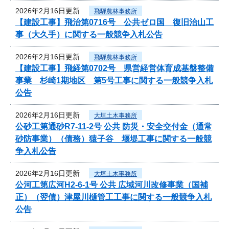
2026年2月16日更新
飛騨農林事務所
【建設工事】飛治第0716号 公共ゼロ国 復旧治山工
事（大久手）に関する一般競争入札公告
2026年2月16日更新
飛騨農林事務所
【建設工事】飛経第0702号 県営経営体育成基盤整備
事業 杉崎1期地区 第5号工事に関する一般競争入札
公告
2026年2月16日更新
大垣土木事務所
公砂工第通砂R7-11-2号 公共 防災・安全交付金（通常
砂防事業）（債務）猿子谷 堰堤工事に関する一般競
争入札公告
2026年2月16日更新
大垣土木事務所
公河工第広河H2-6-1号 公共 広域河川改修事業（国補
正）（翌債）津屋川樋管工工事に関する一般競争入札
公告