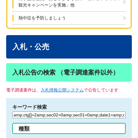
観光キャンペーンを実施」他
熱中症を予防しましょう
本
文
入札・公売
入札公告の検索 （電子調達案件以外）
電子調達案件は、
入札情報公開システム
で公告しています
キーワード検索
検
索
す
種類
る