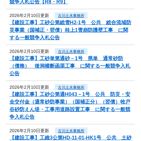
競争入札公告【R8・R9】
2026年2月10日更新
古川土木事務所
【建設工事】工砂公第総雪H2-1号 公共 総合流域防
災事業（国補正・翌債）桂上1雪崩防護壁工事 に関
する一般競争入札公告
2026年2月10日更新
古川土木事務所
【建設工事】工砂単第通砂－1号 県単 通常砂防
（債務） 後洞横断函渠工事 に関する一般競争入札
公告
2026年2月10日更新
古川土木事務所
【建設工事】工砂公第通H043－1号 公共 防災・安
全交付金（通常砂防事業）（国補正分）（翌債）牧戸
谷砂防えん堤・工事用道路設置工事 に関する一般競
争入札公告
2026年2月10日更新
古川土木事務所
【建設工事】工維3公第HD-11-01-HK1号 公共 土砂