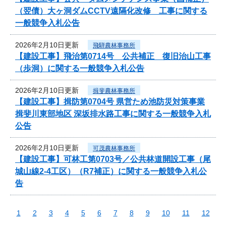
（翌債）大ヶ洞ダムCCTV遠隔化改修 工事に関する
一般競争入札公告
2026年2月10日更新
飛騨農林事務所
【建設工事】飛治第0714号 公共補正 復旧治山工事
（歩洞）に関する一般競争入札公告
2026年2月10日更新
揖斐農林事務所
【建設工事】揖防第0704号 県営ため池防災対策事業
揖斐川東部地区 深坂排水路工事に関する一般競争入札
公告
2026年2月10日更新
可茂農林事務所
【建設工事】可林工第0703号／公共林道開設工事（尾
城山線2-4工区）（R7補正）に関する一般競争入札公
告
1
2
3
4
5
6
7
8
9
10
11
12