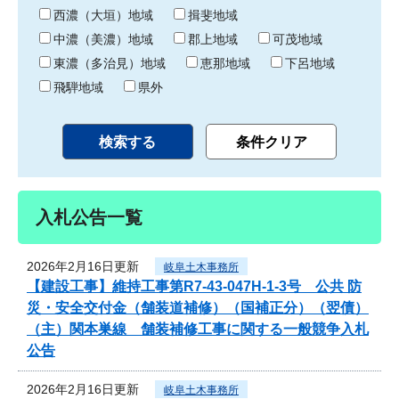
り
西濃（大垣）地域
揖斐地域
中濃（美濃）地域
郡上地域
可茂地域
東濃（多治見）地域
恵那地域
下呂地域
飛騨地域
県外
入札公告一覧
2026年2月16日更新
岐阜土木事務所
【建設工事】維持工事第R7-43-047H-1-3号 公共 防
災・安全交付金（舗装道補修）（国補正分）（翌債）
（主）関本巣線 舗装補修工事に関する一般競争入札
公告
2026年2月16日更新
岐阜土木事務所