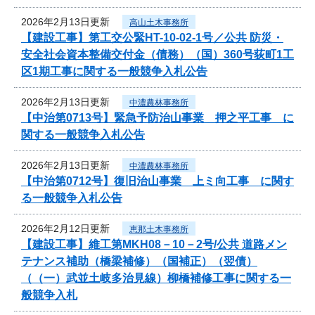
2026年2月13日更新
高山土木事務所
【建設工事】第工交公緊HT-10-02-1号／公共 防災・
安全社会資本整備交付金（債務）（国）360号荻町1工
区1期工事に関する一般競争入札公告
2026年2月13日更新
中濃農林事務所
【中治第0713号】緊急予防治山事業 押之平工事 に
関する一般競争入札公告
2026年2月13日更新
中濃農林事務所
【中治第0712号】復旧治山事業 上ミ向工事 に関す
る一般競争入札公告
2026年2月12日更新
恵那土木事務所
【建設工事】維工第MKH08－10－2号/公共 道路メン
テナンス補助（橋梁補修）（国補正）（翌債）
（（一）武並土岐多治見線）柳橋補修工事に関する一
般競争入札