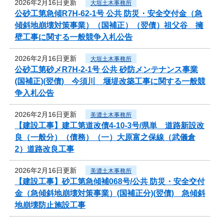
2026年2月16日更新
大垣土木事務所
公砂工第急傾R7H-62-1号 公共 防災・安全交付金（急
傾斜地崩壊対策事業）（国補正）（翌債）祖父谷 擁
壁工事に関する一般競争入札公告
2026年2月16日更新
大垣土木事務所
公砂工第砂メR7H-2-1号 公共 砂防メンテナンス事業
(国補正)(翌債) 今須川 堰堤改築工事に関する一般競
争入札公告
2026年2月16日更新
美濃土木事務所
【建設工事】建工第道改債4-10-3号/県単 道路新設改
良（一般分）（債務）（一）大原富之保線（武儀倉
2）道路改良工事
2026年2月16日更新
美濃土木事務所
【建設工事】砂工第急傾補068号/公共 防災・安全交付
金（急傾斜地崩壊対策事業）(国補正分)(翌債) 急傾斜
地崩壊防止施設工事