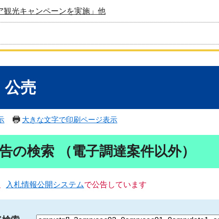
ア観光キャンペーンを実施」他
・公売
示
大きな文字で印刷ページ表示
告の検索 （電子調達案件以外）
、
入札情報公開システム
で公告しています