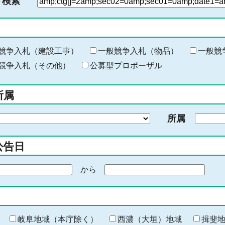
ド検索
検
索
す
る
キ
競争入札（建設工事）
一般競争入札（物品）
一般競
ー
競争入札（その他）
公募型プロポーザル
ワ
ー
所属
ド
を
所属
入
力
公告日
から
期
間
の
終
わ
岐阜地域（本庁除く）
西濃（大垣）地域
揖斐