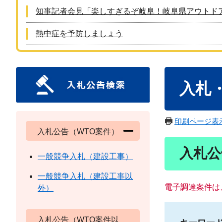
知事記者会見「楽しすぎるぞ岐阜！岐阜県アウトド
熱中症を予防しましょう
本
入札
文
印刷ページ表
入札公告（WTO案件）
入札公
一般競争入札（建設工事）
一般競争入札（建設工事以
電子調達案件は
外）
入札公告（WTO案件以