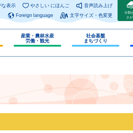
このページの本文へ
がな表示
やさしい にほんご
音声読み上げ
分類
Foreign language
文字サイズ・色変更
さが
産業・農林水産
社会基盤
労働・観光
まちづくり
閉
閉
じ
じ
る
る