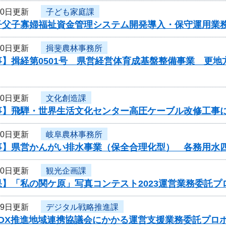
30日更新
子ども家庭課
子父子寡婦福祉資金管理システム開発導入・保守運用業
30日更新
揖斐農林事務所
】揖経第0501号 県営経営体育成基盤整備事業 更地
30日更新
文化創造課
事】飛騨・世界生活文化センター高圧ケーブル改修工事
30日更新
岐阜農林事務所
事】県営かんがい排水事業（保全合理化型） 各務用水
30日更新
観光企画課
】「私の関ケ原」写真コンテスト2023運営業務委託プ
29日更新
デジタル戦略推進課
度DX推進地域連携協議会にかかる運営支援業務委託プロ