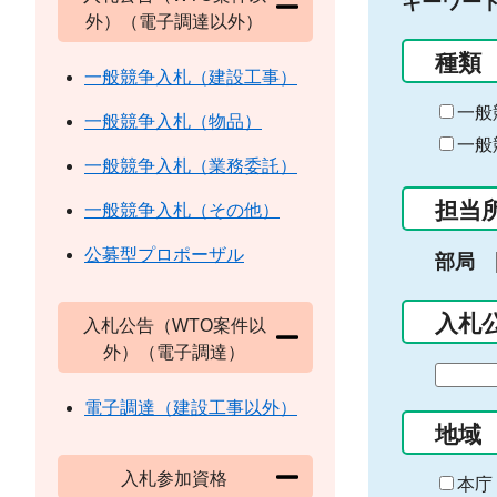
キーワー
外）（電子調達以外）
種類
一般競争入札（建設工事）
一般
一般競争入札（物品）
一般
一般競争入札（業務委託）
担当
一般競争入札（その他）
公募型プロポーザル
部局
入札
入札公告（WTO案件以
外）（電子調達）
期
間
電子調達（建設工事以外）
の
地域
始
入札参加資格
ま
本庁