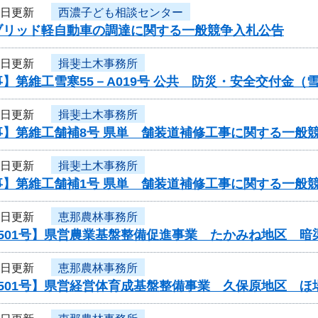
4日更新
西濃子ども相談センター
ブリッド軽自動車の調達に関する一般競争入札公告
4日更新
揖斐土木事務所
】第維工雪寒55－A019号 公共 防災・安全交付金
4日更新
揖斐土木事務所
事】第維工舗補8号 県単 舗装道補修工事に関する一般
4日更新
揖斐土木事務所
事】第維工舗補1号 県単 舗装道補修工事に関する一般
4日更新
恵那農林事務所
0501号】県営農業基盤整備促進事業 たかみね地区 暗
4日更新
恵那農林事務所
0501号】県営経営体育成基盤整備事業 久保原地区 ほ