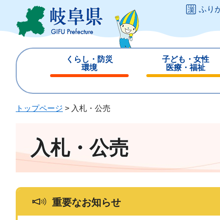
ペ
メ
ふり
ー
ニ
ジ
ュ
の
ー
先
を
くらし・防災
子ども・女性
頭
飛
環境
医療・福祉
で
ば
閉
閉
す
し
じ
じ
。
て
る
る
トップページ
>
入札・公売
本
文
へ
入札・公売
重要なお知らせ