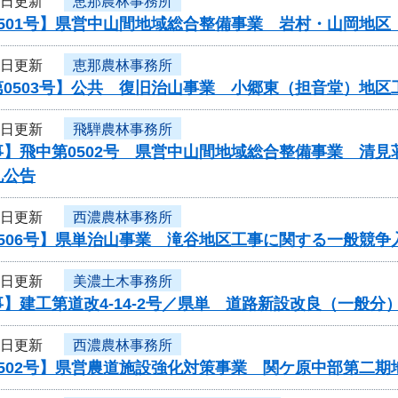
4日更新
恵那農林事務所
0501号】県営中山間地域総合整備事業 岩村・山岡地
4日更新
恵那農林事務所
第0503号】公共 復旧治山事業 小郷東（担音堂）地
3日更新
飛騨農林事務所
事】飛中第0502号 県営中山間地域総合整備事業 清
札公告
3日更新
西濃農林事務所
506号】県単治山事業 滝谷地区工事に関する一般競争
3日更新
美濃土木事務所
】建工第道改4-14-2号／県単 道路新設改良（一般
3日更新
西濃農林事務所
0502号】県営農道施設強化対策事業 関ケ原中部第二