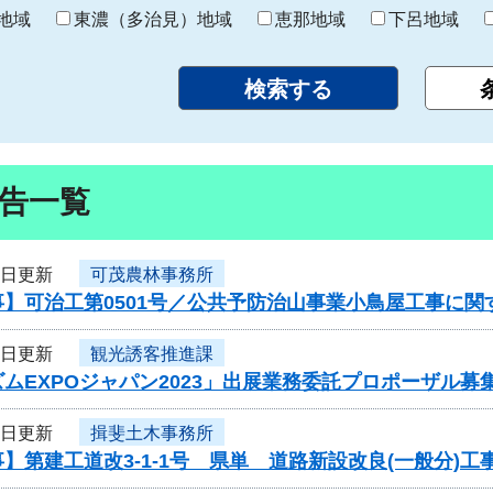
り
地域
東濃（多治見）地域
恵那地域
下呂地域
告一覧
4日更新
可茂農林事務所
事】可治工第0501号／公共予防治山事業小鳥屋工事に関
4日更新
観光誘客推進課
ムEXPOジャパン2023」出展業務委託プロポーザル募
4日更新
揖斐土木事務所
】第建工道改3-1-1号 県単 道路新設改良(一般分)