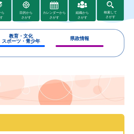
検索して
から
目的から
カレンダーから
組織から
さがす
す
さがす
さがす
さがす
教育・文化
県政情報
スポーツ・青少年
閉
閉
じ
じ
る
る