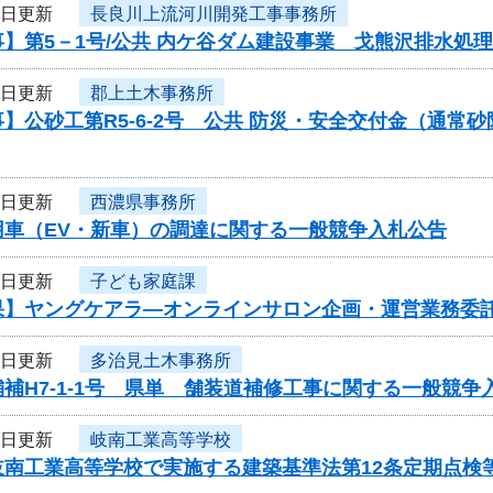
3日更新
長良川上流河川開発工事事務所
】第5－1号/公共 内ケ谷ダム建設事業 戈熊沢排水処
3日更新
郡上土木事務所
】公砂工第R5-6-2号 公共 防災・安全交付金（通
3日更新
西濃県事務所
用車（EV・新車）の調達に関する一般競争入札公告
3日更新
子ども家庭課
果】ヤングケアラ―オンラインサロン企画・運営業務委
3日更新
多治見土木事務所
補H7-1-1号 県単 舗装道補修工事に関する一般競争
3日更新
岐南工業高等学校
岐南工業高等学校で実施する建築基準法第12条定期点検