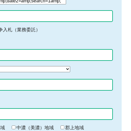
争入札（業務委託）
地域
中濃（美濃）地域
郡上地域