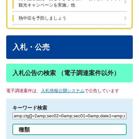
観光キャンペーンを実施」他
熱中症を予防しましょう
本
文
入札・公売
入札公告の検索 （電子調達案件以外）
電子調達案件は、
入札情報公開システム
で公告しています
キーワード検索
検
索
す
種類
る