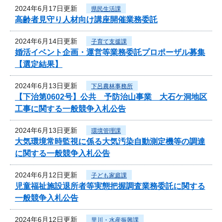
2024年6月17日更新
県民生活課
高齢者見守り人材向け講座開催業務委託
2024年6月14日更新
子育て支援課
婚活イベント企画・運営等業務委託プロポーザル募集
【選定結果】
2024年6月13日更新
下呂農林事務所
【下治第0602号】公共 予防治山事業 大石ケ洞地区
工事に関する一般競争入札公告
2024年6月13日更新
環境管理課
大気環境常時監視に係る大気汚染自動測定機等の調達
に関する一般競争入札公告
2024年6月12日更新
子ども家庭課
児童福祉施設退所者等実態把握調査業務委託に関する
一般競争入札公告
2024年6月12日更新
里川・水産振興課