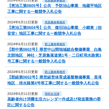
2024年6月11日更新
恵那農林事務所
【恵治工第0605号】公共 予防治山事業 地蔵平地区
工事に関する一般競争入札公告
2024年6月11日更新
恵那農林事務所
【恵治工第0604号】公共 復旧治山事業 小郷東（担
音堂）地区工事に関する一般競争入札公告
2024年6月11日更新
郡上農林事務所
【郡中第0602号】県営中山間地域総合整備事業 白鳥
北部地区 神社・芝原集落道第1号・二日町用水路第3
号工事に関する一般競争入札公告
2024年6月11日更新
郡上農林事務所
【郡経第0602号】県営経営体育成基盤整備事業 長滝
地区 排水路第4号等工事に関する一般競争入札公告
2024年6月11日更新
県民生活課
高齢者向け消費生活カレンダー作成及び発送業務の委
託に関する公告