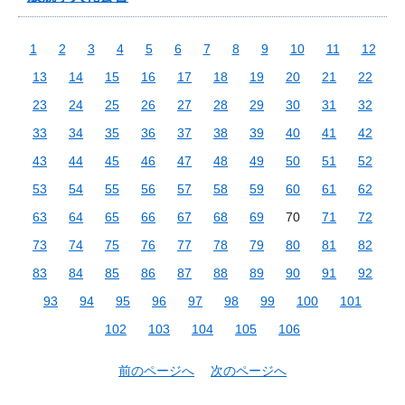
1
2
3
4
5
6
7
8
9
10
11
12
13
14
15
16
17
18
19
20
21
22
23
24
25
26
27
28
29
30
31
32
33
34
35
36
37
38
39
40
41
42
43
44
45
46
47
48
49
50
51
52
53
54
55
56
57
58
59
60
61
62
63
64
65
66
67
68
69
70
71
72
73
74
75
76
77
78
79
80
81
82
83
84
85
86
87
88
89
90
91
92
93
94
95
96
97
98
99
100
101
102
103
104
105
106
前のページへ
次のページへ