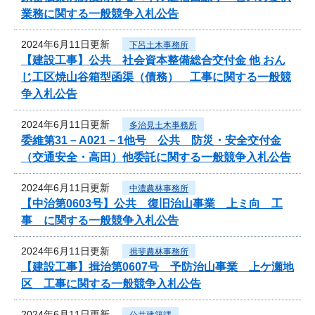
業務に関する一般競争入札公告
2024年6月11日更新
下呂土木事務所
【建設工事】公共 社会資本整備総合交付金 他 おん
じ工区焼山谷箱型函渠（債務） 工事に関する一般競
争入札公告
2024年6月11日更新
多治見土木事務所
委維第31－A021－1他号 公共 防災・安全交付金
（交通安全・高田）他委託に関する一般競争入札公告
2024年6月11日更新
中濃農林事務所
【中治第0603号】公共 復旧治山事業 上ミ向 工
事 に関する一般競争入札公告
2024年6月11日更新
揖斐農林事務所
【建設工事】揖治第0607号 予防治山事業 上ケ瀬地
区 工事に関する一般競争入札公告
2024年6月11日更新
公共建築課