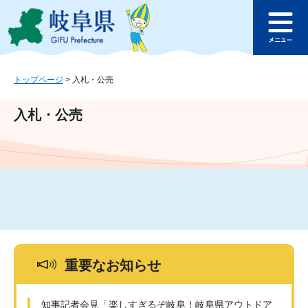
ペ
メ
このページの本文へ
ー
ニ
メ
ジ
ュ
ニ
の
ー
ュ
先
を
ー
頭
飛
トップページ
>
入札・公売
で
ば
す
し
入札・公売
。
て
本
文
へ
重要なお知らせ
知事記者会見「楽しすぎるぞ岐阜！岐阜県アウトドア