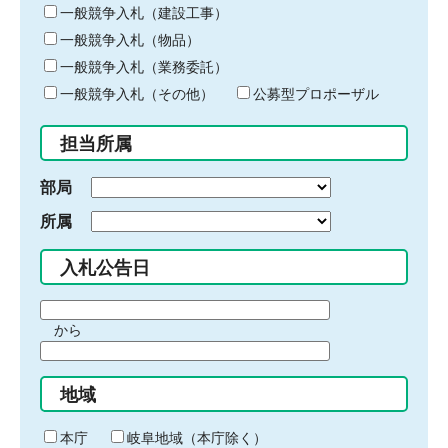
キ
一般競争入札（建設工事）
ー
一般競争入札（物品）
ワ
一般競争入札（業務委託）
ー
ド
一般競争入札（その他）
公募型プロポーザル
を
入
担当所属
力
部局
所属
入札公告日
期
から
間
期
の
間
始
地域
の
ま
終
り
わ
本庁
岐阜地域（本庁除く）