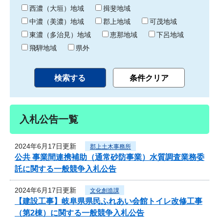
り
西濃（大垣）地域
揖斐地域
中濃（美濃）地域
郡上地域
可茂地域
東濃（多治見）地域
恵那地域
下呂地域
飛騨地域
県外
入札公告一覧
2024年6月17日更新
郡上土木事務所
公共 事業間連携補助（通常砂防事業）水質調査業務委
託に関する一般競争入札公告
2024年6月17日更新
文化創造課
【建設工事】岐阜県県民ふれあい会館トイレ改修工事
（第2棟）に関する一般競争入札公告