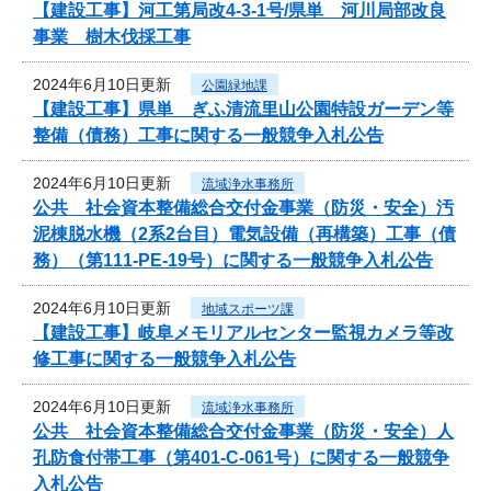
【建設工事】河工第局改4-3-1号/県単 河川局部改良
事業 樹木伐採工事
2024年6月10日更新
公園緑地課
【建設工事】県単 ぎふ清流里山公園特設ガーデン等
整備（債務）工事に関する一般競争入札公告
2024年6月10日更新
流域浄水事務所
公共 社会資本整備総合交付金事業（防災・安全）汚
泥棟脱水機（2系2台目）電気設備（再構築）工事（債
務）（第111-PE-19号）に関する一般競争入札公告
2024年6月10日更新
地域スポーツ課
【建設工事】岐阜メモリアルセンター監視カメラ等改
修工事に関する一般競争入札公告
2024年6月10日更新
流域浄水事務所
公共 社会資本整備総合交付金事業（防災・安全）人
孔防食付帯工事（第401-C-061号）に関する一般競争
入札公告