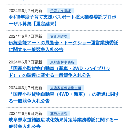
2024年6月7日更新
子育て支援課
令和6年度子育て支援パスポート拡大業務委託プロポ
ーザル募集【選定結果】
2024年6月7日更新
文化創造課
伝統芸能アートの展覧会・トークショー運営業務委託
に関する一般競争入札公告
2024年6月7日更新
恵那農林事務所
「国産小型貨物自動車（新車・2WD・ハイブリッ
ド）」の調達に関する一般競争入札公告
2024年6月7日更新
東濃家畜保健衛生所
「国産小型貨物自動車（4WD・新車）」の調達に関す
る一般競争入札公告
2024年6月6日更新
薬務水道課
岐阜県水道施設広域化効果算定等業務委託に関する一
般競争入札公告