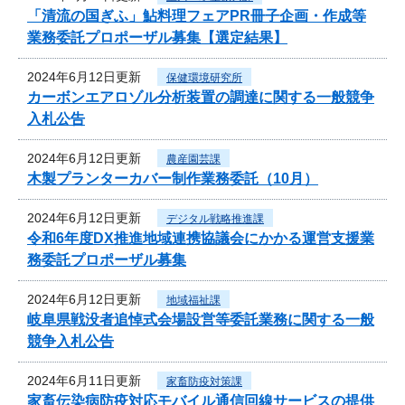
「清流の国ぎふ」鮎料理フェアPR冊子企画・作成等
業務委託プロポーザル募集【選定結果】
2024年6月12日更新
保健環境研究所
カーボンエアロゾル分析装置の調達に関する一般競争
入札公告
2024年6月12日更新
農産園芸課
木製プランターカバー制作業務委託（10月）
2024年6月12日更新
デジタル戦略推進課
令和6年度DX推進地域連携協議会にかかる運営支援業
務委託プロポーザル募集
2024年6月12日更新
地域福祉課
岐阜県戦没者追悼式会場設営等委託業務に関する一般
競争入札公告
2024年6月11日更新
家畜防疫対策課
家畜伝染病防疫対応モバイル通信回線サービスの提供