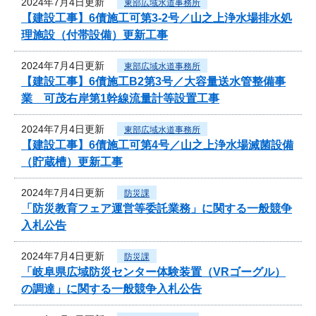
2024年7月4日更新
東部広域水道事務所
【建設工事】6債施工可第3-2号／山之上浄水場排水処
理施設（付帯設備）更新工事
2024年7月4日更新
東部広域水道事務所
【建設工事】6債施工B2第3号／大容量送水管整備事
業 可茂右岸第1幹線流量計等設置工事
2024年7月4日更新
東部広域水道事務所
【建設工事】6債施工可第4号／山之上浄水場滅菌設備
（貯蔵槽）更新工事
2024年7月4日更新
防災課
「防災教育フェア運営等委託業務」に関する一般競争
入札公告
2024年7月4日更新
防災課
「岐阜県広域防災センター体験装置（VRゴーグル）
の調達」に関する一般競争入札公告