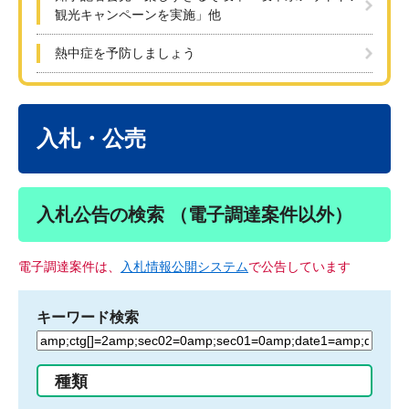
観光キャンペーンを実施」他
熱中症を予防しましょう
本
文
入札・公売
入札公告の検索 （電子調達案件以外）
電子調達案件は、
入札情報公開システム
で公告しています
キーワード検索
検
索
す
種類
る