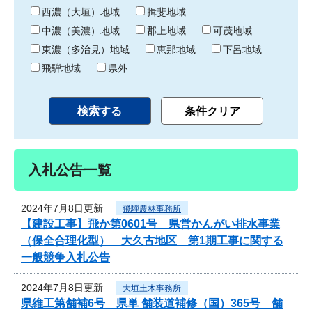
り
西濃（大垣）地域
揖斐地域
中濃（美濃）地域
郡上地域
可茂地域
東濃（多治見）地域
恵那地域
下呂地域
飛騨地域
県外
入札公告一覧
2024年7月8日更新
飛騨農林事務所
【建設工事】飛か第0601号 県営かんがい排水事業
（保全合理化型） 大久古地区 第1期工事に関する
一般競争入札公告
2024年7月8日更新
大垣土木事務所
県維工第舗補6号 県単 舗装道補修（国）365号 舗