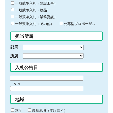
キ
一般競争入札（建設工事）
ー
一般競争入札（物品）
ワ
一般競争入札（業務委託）
ー
ド
一般競争入札（その他）
公募型プロポーザル
を
入
担当所属
力
部局
所属
入札公告日
期
から
間
期
の
間
始
地域
の
ま
終
り
わ
本庁
岐阜地域（本庁除く）