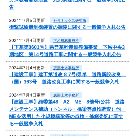
告
2024年7月5日更新
セラミックス研究所
衝撃試験機制御装置の調達に関する一般競争入札公告
2024年7月4日更新
下呂農林事務所
【下基第0601号】県営基幹農道整備事業 下呂中央3
期地区 第14号道路工事に関する一般競争入札公告
2024年7月4日更新
恵那土木事務所
【建設工事】建工第道改-8-7号/県単 道路新設改良
（国）363号 道路改良工事に関する一般競争入札
2024年7月4日更新
恵那土木事務所
【建設工事】維委第48－A2－ME－8他号/公共 道路
メンテナンス補助（トンネル・橋梁等点検調査）他
MEを活用した小規模橋梁等の点検・修繕委託に関す
る一般競争入札