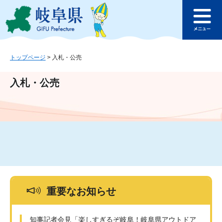
ペ
メ
このページの本文へ
ー
ニ
メ
ジ
ュ
ニ
の
ー
ュ
先
を
ー
頭
飛
トップページ
>
入札・公売
で
ば
す
し
入札・公売
。
て
本
文
へ
重要なお知らせ
知事記者会見「楽しすぎるぞ岐阜！岐阜県アウトドア