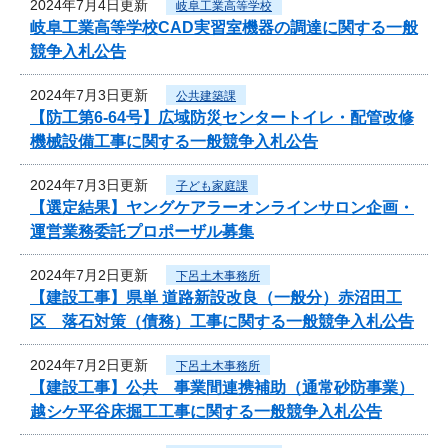
2024年7月4日更新
岐阜工業高等学校
岐阜工業高等学校CAD実習室機器の調達に関する一般
競争入札公告
2024年7月3日更新
公共建築課
【防工第6-64号】広域防災センタートイレ・配管改修
機械設備工事に関する一般競争入札公告
2024年7月3日更新
子ども家庭課
【選定結果】ヤングケアラーオンラインサロン企画・
運営業務委託プロポーザル募集
2024年7月2日更新
下呂土木事務所
【建設工事】県単 道路新設改良（一般分）赤沼田工
区 落石対策（債務）工事に関する一般競争入札公告
2024年7月2日更新
下呂土木事務所
【建設工事】公共 事業間連携補助（通常砂防事業）
越シケ平谷床掘工工事に関する一般競争入札公告