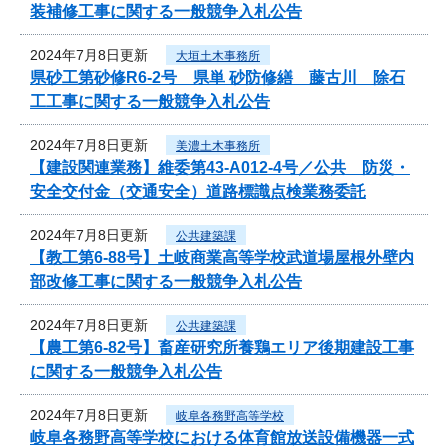
装補修工事に関する一般競争入札公告
2024年7月8日更新
大垣土木事務所
県砂工第砂修R6-2号 県単 砂防修繕 藤古川 除石
工工事に関する一般競争入札公告
2024年7月8日更新
美濃土木事務所
【建設関連業務】維委第43-A012-4号／公共 防災・
安全交付金（交通安全）道路標識点検業務委託
2024年7月8日更新
公共建築課
【教工第6-88号】土岐商業高等学校武道場屋根外壁内
部改修工事に関する一般競争入札公告
2024年7月8日更新
公共建築課
【農工第6-82号】畜産研究所養鶏エリア後期建設工事
に関する一般競争入札公告
2024年7月8日更新
岐阜各務野高等学校
岐阜各務野高等学校における体育館放送設備機器一式