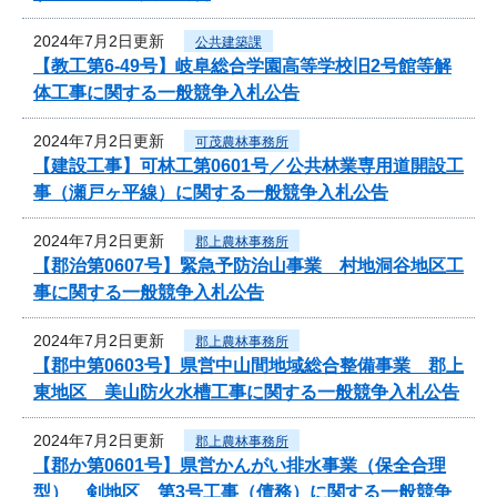
2024年7月2日更新
公共建築課
【教工第6-49号】岐阜総合学園高等学校旧2号館等解
体工事に関する一般競争入札公告
2024年7月2日更新
可茂農林事務所
【建設工事】可林工第0601号／公共林業専用道開設工
事（瀬戸ヶ平線）に関する一般競争入札公告
2024年7月2日更新
郡上農林事務所
【郡治第0607号】緊急予防治山事業 村地洞谷地区工
事に関する一般競争入札公告
2024年7月2日更新
郡上農林事務所
【郡中第0603号】県営中山間地域総合整備事業 郡上
東地区 美山防火水槽工事に関する一般競争入札公告
2024年7月2日更新
郡上農林事務所
【郡か第0601号】県営かんがい排水事業（保全合理
型） 剣地区 第3号工事（債務）に関する一般競争