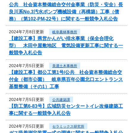
公共 社会資本整備総合交付金事業（防災・安全）長
良川系No.3汚水ポンプ機械設備（再構築）工事（債
務）（第102-PM-22号）に関する一般競争入札公告
2024年7月8日更新
岐阜農林事務所
【建設工事】県営かんがい排水事業（保全合理化
型） 木田中屋敷地区 電気設備更新工事に関する一
般競争入札公告
2024年7月5日更新
美濃土木事務所
【建設工事】都公工第1号/公共 社会資本整備総合交
付金（都市公園） 岐阜県百年公園北口エントランス
基盤整備（その1）工事
2024年7月5日更新
公共建築課
【防工第6-83号】広域防災センタートイレ改修建築工
事に関する一般競争入札公告
2024年7月5日更新
セラミックス研究所
ガス吸着測定装置一式の調達に関する一般競争入札公