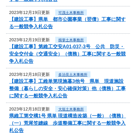
2023年12月19日更新
可茂土木事務所
【建設工事】県単 都市公園事業（翌債）工事に関す
る一般競争入札公告
2023年12月19日更新
揖斐土木事務所
【建設工事】第維工交安A01-037-3号 公共 防災・
安全交付金（交通安全）（債務）工事に関する一般競
争入札公告
2023年12月18日更新
多治見土木事務所
【建設工事】工維単第現施暮3他号 県単 現道施設
整備（暮らしの安全・安心確保対策）他（債務）工事
に関する一般競争入札公告
2023年12月18日更新
大垣土木事務所
県維工第交構1号 県単 現道構造改築（一般）（債務）
（一）荒尾笠縫線 歩道整備工事に関する一般競争入
札公告