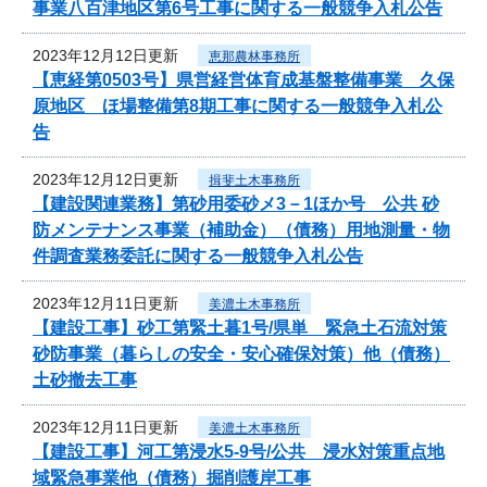
事業八百津地区第6号工事に関する一般競争入札公告
2023年12月12日更新
恵那農林事務所
【恵経第0503号】県営経営体育成基盤整備事業 久保
原地区 ほ場整備第8期工事に関する一般競争入札公
告
2023年12月12日更新
揖斐土木事務所
【建設関連業務】第砂用委砂メ3－1ほか号 公共 砂
防メンテナンス事業（補助金）（債務）用地測量・物
件調査業務委託に関する一般競争入札公告
2023年12月11日更新
美濃土木事務所
【建設工事】砂工第緊土暮1号/県単 緊急土石流対策
砂防事業（暮らしの安全・安心確保対策）他（債務）
土砂撤去工事
2023年12月11日更新
美濃土木事務所
【建設工事】河工第浸水5-9号/公共 浸水対策重点地
域緊急事業他（債務）掘削護岸工事