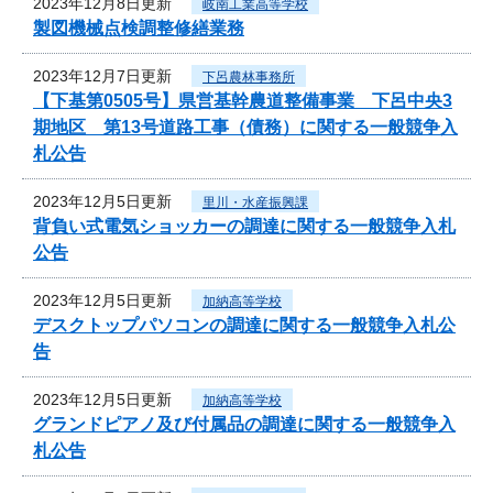
2023年12月8日更新
岐南工業高等学校
製図機械点検調整修繕業務
2023年12月7日更新
下呂農林事務所
【下基第0505号】県営基幹農道整備事業 下呂中央3
期地区 第13号道路工事（債務）に関する一般競争入
札公告
2023年12月5日更新
里川・水産振興課
背負い式電気ショッカーの調達に関する一般競争入札
公告
2023年12月5日更新
加納高等学校
デスクトップパソコンの調達に関する一般競争入札公
告
2023年12月5日更新
加納高等学校
グランドピアノ及び付属品の調達に関する一般競争入
札公告