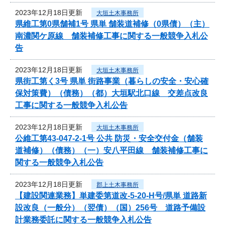
2023年12月18日更新
大垣土木事務所
県維工第0県舗補1号 県単 舗装道補修（0県債）（主）
南濃関ケ原線 舗装補修工事に関する一般競争入札公
告
2023年12月18日更新
大垣土木事務所
県街工第く3号 県単 街路事業（暮らしの安全・安心確
保対策費）（債務）（都）大垣駅北口線 交差点改良
工事に関する一般競争入札公告
2023年12月18日更新
大垣土木事務所
公維工第43-047-2-1号 公共 防災・安全交付金（舗装
道補修）（債務）（一）安八平田線 舗装補修工事に
関する一般競争入札公告
2023年12月18日更新
郡上土木事務所
【建設関連業務】単建委第道改-5-20-H号/県単 道路新
設改良（一般分）（翌債）（国）256号 道路予備設
計業務委託に関する一般競争入札公告