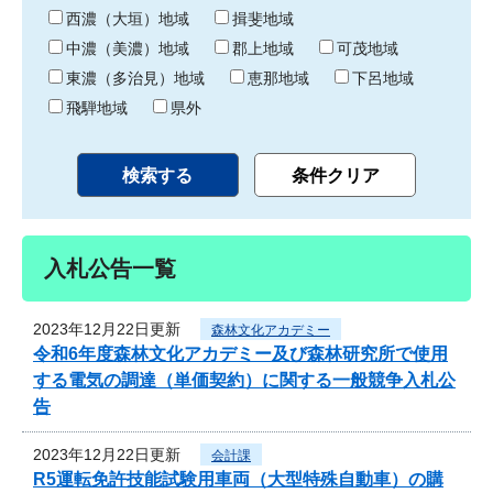
り
西濃（大垣）地域
揖斐地域
中濃（美濃）地域
郡上地域
可茂地域
東濃（多治見）地域
恵那地域
下呂地域
飛騨地域
県外
入札公告一覧
2023年12月22日更新
森林文化アカデミー
令和6年度森林文化アカデミー及び森林研究所で使用
する電気の調達（単価契約）に関する一般競争入札公
告
2023年12月22日更新
会計課
R5運転免許技能試験用車両（大型特殊自動車）の購