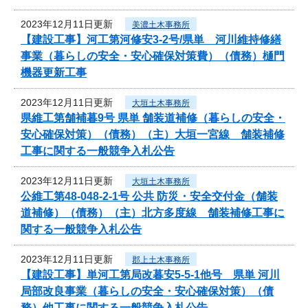
2023年12月11日更新
美濃土木事務所
【建設工事】河工第河修安3-2号/県単 河川維持修繕
事業（暮らしの安全・安心確保対策費）（債務）樋門
機器更新工事
2023年12月11日更新
大垣土木事務所
県維工第舗補暮9号 県単 舗装道補修（暮らしの安全・
安心確保対策）（債務）（主）大垣一宮線 舗装補修
工事に関する一般競争入札公告
2023年12月11日更新
大垣土木事務所
公維工第48-048-2-1号 公共 防災・安全交付金（舗装
道補修）（債務）（主）北方多度線 舗装補修工事に
関する一般競争入札公告
2023年12月11日更新
郡上土木事務所
【建設工事】単河工第局改暮安5-5-1他号 県単 河川
局部改良事業（暮らしの安全・安心確保対策）（債
務）他工事に関する一般競争入札公告