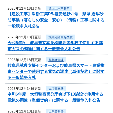
2023年12月18日更新
郡上土木事務所
【建設工事】単砂工第R5-暮安通砂-1号 県単 通常砂
防事業（暮らしの安全・安心）（債務）工事に関する
一般競争入札公告
2023年12月18日更新
本巣松陽高等学校
令和6年度 岐阜県立本巣松陽高等学校で使用する都
市ガスの調達に関する一般競争入札公告
2023年12月18日更新
農業経営課
岐阜県就農支援センターおよび岐阜県スマート農業推
進センターで使用する電気の調達（単価契約）に関す
る一般競争入札
2023年12月14日更新
大垣警察署
令和6年度 大垣警察署分庁舎以下13施設で使用する
電気の調達（単価契約）に関する一般競争入札公告
2023年12月13日更新
山県警察署