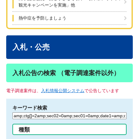
観光キャンペーンを実施」他
熱中症を予防しましょう
本
文
入札・公売
入札公告の検索 （電子調達案件以外）
電子調達案件は、
入札情報公開システム
で公告しています
キーワード検索
検
索
す
種類
る