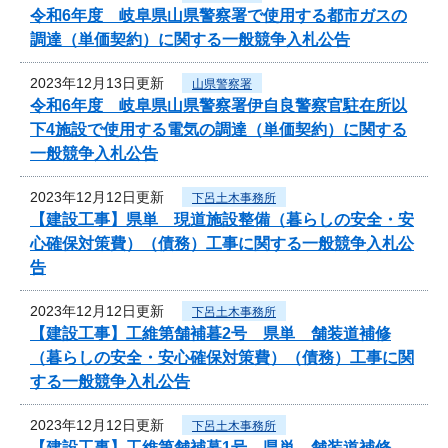
令和6年度 岐阜県山県警察署で使用する都市ガスの
調達（単価契約）に関する一般競争入札公告
2023年12月13日更新
山県警察署
令和6年度 岐阜県山県警察署伊自良警察官駐在所以
下4施設で使用する電気の調達（単価契約）に関する
一般競争入札公告
2023年12月12日更新
下呂土木事務所
【建設工事】県単 現道施設整備（暮らしの安全・安
心確保対策費）（債務）工事に関する一般競争入札公
告
2023年12月12日更新
下呂土木事務所
【建設工事】工維第舗補暮2号 県単 舗装道補修
（暮らしの安全・安心確保対策費）（債務）工事に関
する一般競争入札公告
2023年12月12日更新
下呂土木事務所
【建設工事】工維第舗補暮1号 県単 舗装道補修