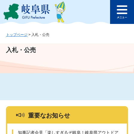
ペ
メ
このページの本文へ
ー
ニ
メ
ジ
ュ
ニ
の
ー
ュ
先
を
ー
頭
飛
トップページ
>
入札・公売
で
ば
す
し
入札・公売
。
て
本
文
へ
重要なお知らせ
知事記者会見「楽しすぎるぞ岐阜！岐阜県アウトドア