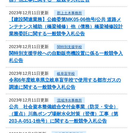
2023年12月11日更新
郡上土木事務所
【建設関連業務】公維委第MK05-06他号/公共 道路メ
ンテナンス補助（橋梁補修）他（債務）橋梁補修設計
業務委託に関する一般競争入札公告
2023年12月11日更新
関特別支援学校
関特別支援学校への自動販売機設置に係る一般競争入
札公告
2023年12月11日更新
岐阜盲学校
令和6年度岐阜県立岐阜盲学校で使用する都市ガスの
調達に関する一般競争入札公告
2023年12月11日更新
流域浄水事務所
公共 社会資本整備総合交付金事業（防災・安全）
（重点）川島ポンプ場耐水化対策（翌債）工事（第
203-A-051-1他号）に関する一般競争入札公告