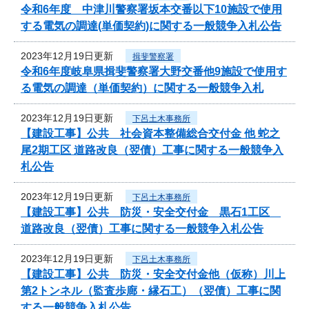
令和6年度 中津川警察署坂本交番以下10施設で使用
する電気の調達(単価契約)に関する一般競争入札公告
2023年12月19日更新
揖斐警察署
令和6年度岐阜県揖斐警察署大野交番他9施設で使用す
る電気の調達（単価契約）に関する一般競争入札
2023年12月19日更新
下呂土木事務所
【建設工事】公共 社会資本整備総合交付金 他 蛇之
尾2期工区 道路改良（翌債）工事に関する一般競争入
札公告
2023年12月19日更新
下呂土木事務所
【建設工事】公共 防災・安全交付金 黒石1工区
道路改良（翌債）工事に関する一般競争入札公告
2023年12月19日更新
下呂土木事務所
【建設工事】公共 防災・安全交付金他（仮称）川上
第2トンネル（監査歩廊・縁石工）（翌債）工事に関
する一般競争入札公告