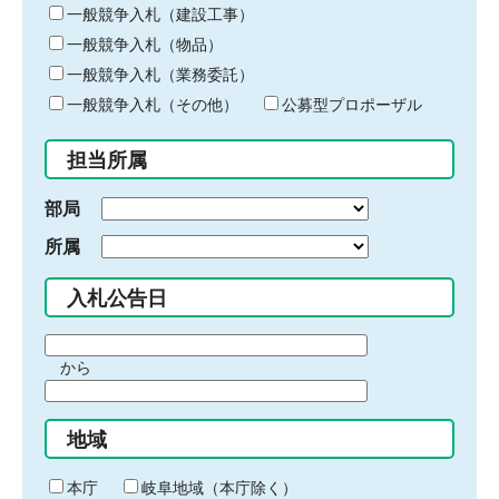
キ
一般競争入札（建設工事）
ー
一般競争入札（物品）
ワ
一般競争入札（業務委託）
ー
ド
一般競争入札（その他）
公募型プロポーザル
を
入
担当所属
力
部局
所属
入札公告日
期
から
間
期
の
間
始
地域
の
ま
終
り
わ
本庁
岐阜地域（本庁除く）