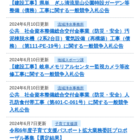
【建設工事】県単 ぎふ清流里山公園特設ガーデン等
整備（債務）工事に関する一般競争入札公告
2024年6月10日更新
流域浄水事務所
公共 社会資本整備総合交付金事業（防災・安全）汚
泥棟脱水機（2系2台目）電気設備（再構築）工事（債
務）（第111-PE-19号）に関する一般競争入札公告
2024年6月10日更新
地域スポーツ課
【建設工事】岐阜メモリアルセンター監視カメラ等改
修工事に関する一般競争入札公告
2024年6月10日更新
流域浄水事務所
公共 社会資本整備総合交付金事業（防災・安全）人
孔防食付帯工事（第401-C-061号）に関する一般競争
入札公告
2024年6月7日更新
子育て支援課
令和6年度子育て支援パスポート拡大業務委託プロポ
ーザル募集【選定結果】