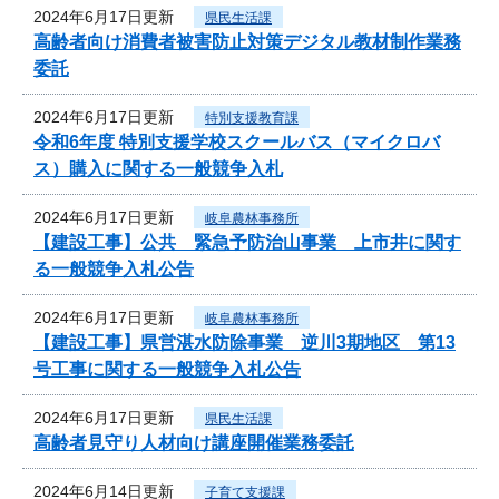
2024年6月17日更新
県民生活課
高齢者向け消費者被害防止対策デジタル教材制作業務
委託
2024年6月17日更新
特別支援教育課
令和6年度 特別支援学校スクールバス（マイクロバ
ス）購入に関する一般競争入札
2024年6月17日更新
岐阜農林事務所
【建設工事】公共 緊急予防治山事業 上市井に関す
る一般競争入札公告
2024年6月17日更新
岐阜農林事務所
【建設工事】県営湛水防除事業 逆川3期地区 第13
号工事に関する一般競争入札公告
2024年6月17日更新
県民生活課
高齢者見守り人材向け講座開催業務委託
2024年6月14日更新
子育て支援課