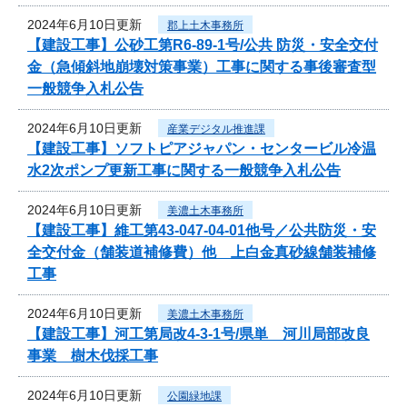
2024年6月10日更新
郡上土木事務所
【建設工事】公砂工第R6-89-1号/公共 防災・安全交付
金（急傾斜地崩壊対策事業）工事に関する事後審査型
一般競争入札公告
2024年6月10日更新
産業デジタル推進課
【建設工事】ソフトピアジャパン・センタービル冷温
水2次ポンプ更新工事に関する一般競争入札公告
2024年6月10日更新
美濃土木事務所
【建設工事】維工第43-047-04-01他号／公共防災・安
全交付金（舗装道補修費）他 上白金真砂線舗装補修
工事
2024年6月10日更新
美濃土木事務所
【建設工事】河工第局改4-3-1号/県単 河川局部改良
事業 樹木伐採工事
2024年6月10日更新
公園緑地課