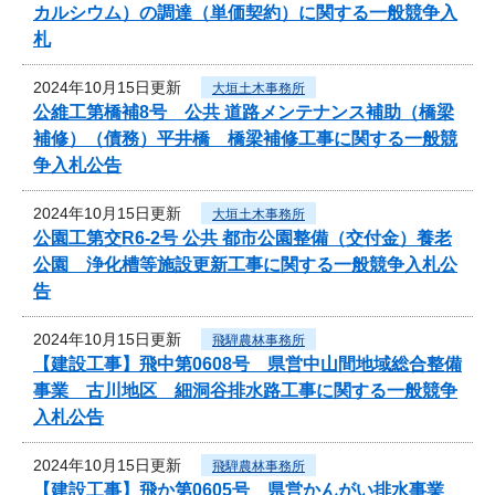
カルシウム）の調達（単価契約）に関する一般競争入
札
2024年10月15日更新
大垣土木事務所
公維工第橋補8号 公共 道路メンテナンス補助（橋梁
補修）（債務）平井橋 橋梁補修工事に関する一般競
争入札公告
2024年10月15日更新
大垣土木事務所
公園工第交R6-2号 公共 都市公園整備（交付金）養老
公園 浄化槽等施設更新工事に関する一般競争入札公
告
2024年10月15日更新
飛騨農林事務所
【建設工事】飛中第0608号 県営中山間地域総合整備
事業 古川地区 細洞谷排水路工事に関する一般競争
入札公告
2024年10月15日更新
飛騨農林事務所
【建設工事】飛か第0605号 県営かんがい排水事業