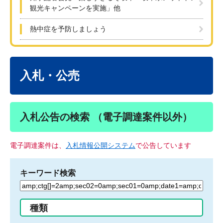
観光キャンペーンを実施」他
熱中症を予防しましょう
本
文
入札・公売
入札公告の検索 （電子調達案件以外）
電子調達案件は、
入札情報公開システム
で公告しています
キーワード検索
検
索
す
種類
る