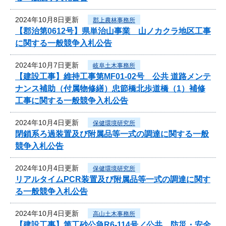
2024年10月8日更新
郡上農林事務所
【郡治第0612号】県単治山事業 山ノカクラ地区工事
に関する一般競争入札公告
2024年10月7日更新
岐阜土木事務所
【建設工事】維持工事第MF01-02号 公共 道路メンテ
ナンス補助（付属物修繕）忠節橋北歩道橋（1）補修
工事に関する一般競争入札公告
2024年10月4日更新
保健環境研究所
閉鎖系ろ過装置及び附属品等一式の調達に関する一般
競争入札公告
2024年10月4日更新
保健環境研究所
リアルタイムPCR装置及び附属品等一式の調達に関す
る一般競争入札公告
2024年10月4日更新
高山土木事務所
【建設工事】第工砂公急R6-114号／公共 防災・安全