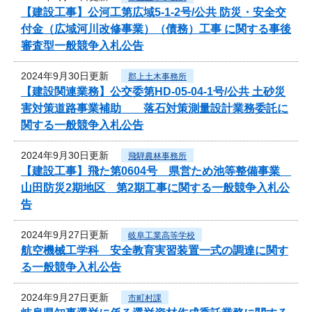
【建設工事】公河工第広域5-1-2号/公共 防災・安全交
付金（広域河川改修事業）（債務）工事 に関する事後
審査型一般競争入札公告
2024年9月30日更新
郡上土木事務所
【建設関連業務】公交委第HD-05-04-1号/公共 土砂災
害対策道路事業補助 落石対策測量設計業務委託に
関する一般競争入札公告
2024年9月30日更新
飛騨農林事務所
【建設工事】飛た第0604号 県営ため池等整備事業
山田防災2期地区 第2期工事に関する一般競争入札公
告
2024年9月27日更新
岐阜工業高等学校
航空機械工学科 安全教育実習装置一式の調達に関す
る一般競争入札公告
2024年9月27日更新
市町村課