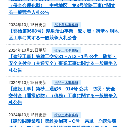
（保全合理化型） 中根地区 第3号管路工事に関す
る一般競争入札公告
2024年10月15日更新
郡上農林事務所
【郡治第0608号】県単治山事業 鷲ヶ嶽・講堂ヶ洞地
区工事に関する一般競争入札公告
2024年10月15日更新
揖斐土木事務所
【建設工事】第維工交安31－A13－1号 公共 防災・
安全交付金（交通安全）事業工事に関する一般競争入
札公告
2024年10月15日更新
揖斐土木事務所
【建設工事】第砂工通砂6－014号 公共 防災・安全
交付金（通常砂防）（債務）工事に関する一般競争入
札公告
2024年10月15日更新
揖斐土木事務所
【建設関連業務】第維委崩落－C号 県単 崩落決壊