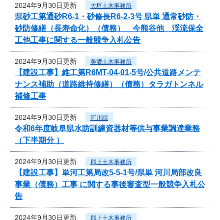
2024年9月30日更新
大垣土木事務所
県砂工第通砂R6-1・砂修長R6-2-3号 県単 通常砂防・
砂防修繕（長寿命化）（債務） 今熊谷他 渓流保全
工他工事に関する一般競争入札公告
2024年9月30日更新
美濃土木事務所
【建設工事】維工第R6MT-04-01-5号/公共道路メンテ
ナンス補助（道路維持修繕）（債務）タラガトンネル
補修工事
2024年9月30日更新
河川課
令和6年度岐阜県水防訓練資器材等供与事業調達業務
（下半期分 ）
2024年9月30日更新
郡上土木事務所
【建設工事】単河工第局改5-5-1号/県単 河川局部改良
事業（債務）工事 に関する事後審査型一般競争入札公
告
2024年9月30日更新
郡上土木事務所