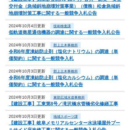
交付金（急傾斜地崩壊対策事業）（債務）松倉急傾斜
地崩壊対策工事に関する一般競争入札公告
2024年10月4日更新
技術検査課
低軌道衛星通信機器の調達に関する一般競争入札公告
2024年10月3日更新
郡上土木事務所
令和6年度凍結防止剤（塩化ナトリウム）の調達（単
価契約）に関する一般競争入札
2024年10月3日更新
郡上土木事務所
令和6年度凍結防止剤（塩化カルシウム）の調達（単
価契約）に関する一般競争入札公告
2024年10月3日更新
東部広域水道事務所
【建設工事】工東第8号／滝沢橋水管橋劣化修繕工事
2024年10月3日更新
地域スポーツ課
【建設工事】岐阜メモリアルセンター水泳場屋外プー
ルサイド床改修工事に関する一般競争入札公告