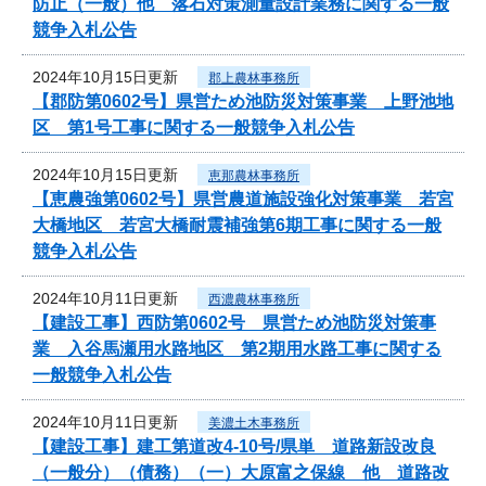
防止（一般）他 落石対策測量設計業務に関する一般
競争入札公告
2024年10月15日更新
郡上農林事務所
【郡防第0602号】県営ため池防災対策事業 上野池地
区 第1号工事に関する一般競争入札公告
2024年10月15日更新
恵那農林事務所
【恵農強第0602号】県営農道施設強化対策事業 若宮
大橋地区 若宮大橋耐震補強第6期工事に関する一般
競争入札公告
2024年10月11日更新
西濃農林事務所
【建設工事】西防第0602号 県営ため池防災対策事
業 入谷馬瀬用水路地区 第2期用水路工事に関する
一般競争入札公告
2024年10月11日更新
美濃土木事務所
【建設工事】建工第道改4-10号/県単 道路新設改良
（一般分）（債務）（一）大原富之保線 他 道路改