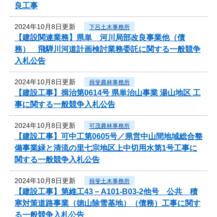
良工事
2024年10月8日更新
下呂土木事務所
【建設関連業務】県単 河川局部改良事業他（債
務） 飛騨川河道計画検討業務委託に関する一般競争
入札公告
2024年10月8日更新
揖斐農林事務所
【建設工事】揖治第0614号 県単治山事業 湯山地区 工
事に関する一般競争入札公告
2024年10月8日更新
可茂農林事務所
【建設工事】可中工第0605号／県営中山間地域総合整
備事業緑と清流の里七宗地区上中切用水第1号工事に
関する一般競争入札公告
2024年10月8日更新
揖斐土木事務所
【建設工事】第維工43－A101-B03-2他号 公共 積
寒対策道路事業（徳山除雪基地）（債務）工事に関す
る一般競争入札公告