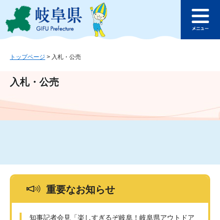
ペ
メ
このページの本文へ
ー
ニ
メ
ジ
ュ
ニ
の
ー
ュ
先
を
ー
頭
飛
トップページ
>
入札・公売
で
ば
す
し
入札・公売
。
て
本
文
へ
重要なお知らせ
知事記者会見「楽しすぎるぞ岐阜！岐阜県アウトドア