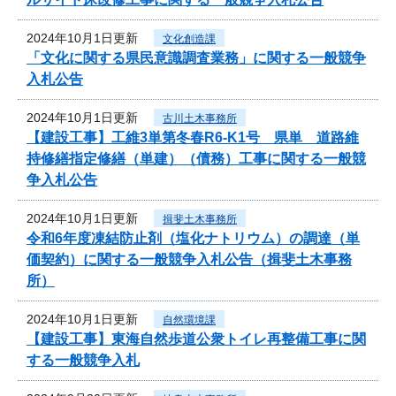
2024年10月1日更新
文化創造課
「文化に関する県民意識調査業務」に関する一般競争
入札公告
2024年10月1日更新
古川土木事務所
【建設工事】工維3単第冬春R6-K1号 県単 道路維
持修繕指定修繕（単建）（債務）工事に関する一般競
争入札公告
2024年10月1日更新
揖斐土木事務所
令和6年度凍結防止剤（塩化ナトリウム）の調達（単
価契約）に関する一般競争入札公告（揖斐土木事務
所）
2024年10月1日更新
自然環境課
【建設工事】東海自然歩道公衆トイレ再整備工事に関
する一般競争入札