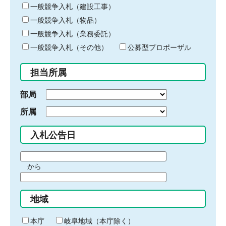
キ
一般競争入札（建設工事）
ー
一般競争入札（物品）
ワ
一般競争入札（業務委託）
ー
ド
一般競争入札（その他）
公募型プロポーザル
を
入
担当所属
力
部局
所属
入札公告日
期
から
間
期
の
間
始
地域
の
ま
終
り
わ
本庁
岐阜地域（本庁除く）