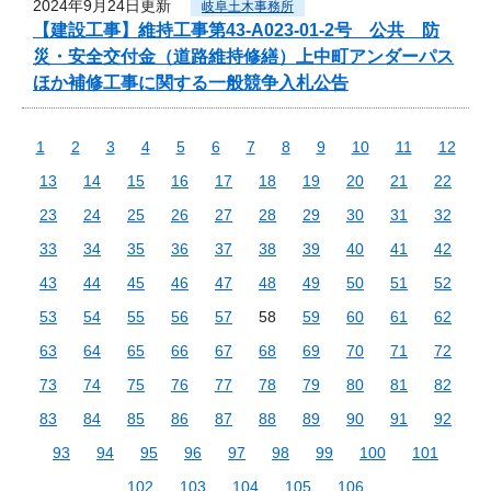
2024年9月24日更新
岐阜土木事務所
【建設工事】維持工事第43-A023-01-2号 公共 防
災・安全交付金（道路維持修繕）上中町アンダーパス
ほか補修工事に関する一般競争入札公告
1
2
3
4
5
6
7
8
9
10
11
12
13
14
15
16
17
18
19
20
21
22
23
24
25
26
27
28
29
30
31
32
33
34
35
36
37
38
39
40
41
42
43
44
45
46
47
48
49
50
51
52
53
54
55
56
57
58
59
60
61
62
63
64
65
66
67
68
69
70
71
72
73
74
75
76
77
78
79
80
81
82
83
84
85
86
87
88
89
90
91
92
93
94
95
96
97
98
99
100
101
102
103
104
105
106