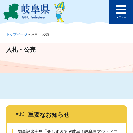
ペ
メ
このページの本文へ
ー
ニ
メ
ジ
ュ
ニ
の
ー
ュ
先
を
ー
頭
飛
トップページ
>
入札・公売
で
ば
す
し
入札・公売
。
て
本
文
へ
重要なお知らせ
知事記者会見「楽しすぎるぞ岐阜！岐阜県アウトドア