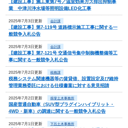
【建設工事】施工東第7号／温室効果ガス排出抑制事
業 中津川浄水場等照明設備LED化工事
2025年7月3日更新
会計課
【建設工事】第7-119号 道路標示施工工事に関する一
般競争入札公告
2025年7月3日更新
会計課
【建設工事】第7-121号 交通信号集中制御機整備等工
事に関する一般競争入札公告
2025年7月2日更新
税務課
税務システム関連機器等の賃貸借、設置設定及び維持
管理業務委託における仕様書案に対する意見招請
2025年7月2日更新
揖斐土木事務所
国産普通自動車（SUV型プラグインハイブリット・
4WD・新車）の調達に関する一般競争入札公告
2025年7月1日更新
下呂土木事務所