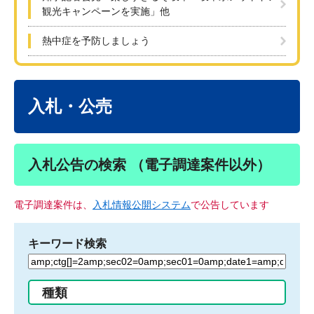
観光キャンペーンを実施」他
熱中症を予防しましょう
本
文
入札・公売
入札公告の検索 （電子調達案件以外）
電子調達案件は、
入札情報公開システム
で公告しています
キーワード検索
検
索
す
種類
る