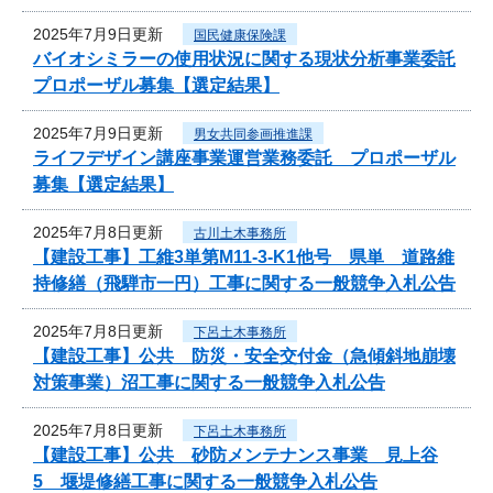
2025年7月9日更新
国民健康保険課
バイオシミラーの使用状況に関する現状分析事業委託
プロポーザル募集【選定結果】
2025年7月9日更新
男女共同参画推進課
ライフデザイン講座事業運営業務委託 プロポーザル
募集【選定結果】
2025年7月8日更新
古川土木事務所
【建設工事】工維3単第M11-3-K1他号 県単 道路維
持修繕（飛騨市一円）工事に関する一般競争入札公告
2025年7月8日更新
下呂土木事務所
【建設工事】公共 防災・安全交付金（急傾斜地崩壊
対策事業）沼工事に関する一般競争入札公告
2025年7月8日更新
下呂土木事務所
【建設工事】公共 砂防メンテナンス事業 見上谷
5 堰堤修繕工事に関する一般競争入札公告