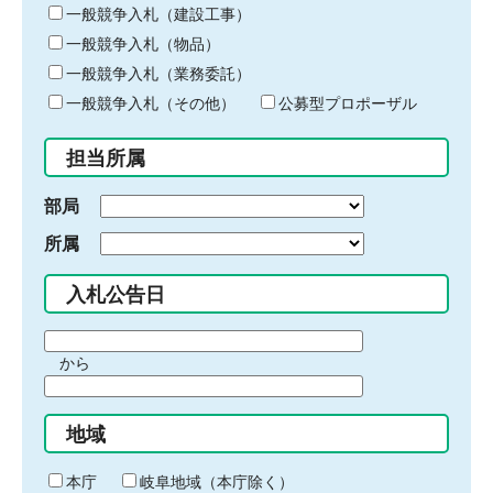
キ
一般競争入札（建設工事）
ー
一般競争入札（物品）
ワ
一般競争入札（業務委託）
ー
ド
一般競争入札（その他）
公募型プロポーザル
を
入
担当所属
力
部局
所属
入札公告日
期
から
間
期
の
間
始
地域
の
ま
終
り
わ
本庁
岐阜地域（本庁除く）