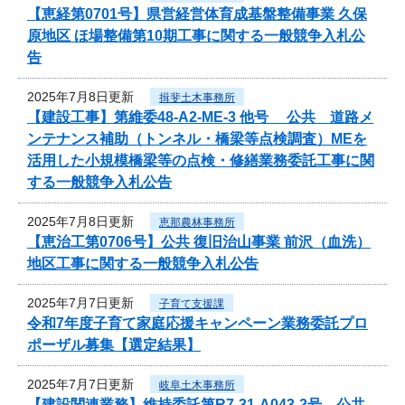
【恵経第0701号】県営経営体育成基盤整備事業 久保
原地区 ほ場整備第10期工事に関する一般競争入札公
告
2025年7月8日更新
揖斐土木事務所
【建設工事】第維委48-A2-ME-3 他号 公共 道路メ
ンテナンス補助（トンネル・橋梁等点検調査）MEを
活用した小規模橋梁等の点検・修繕業務委託工事に関
する一般競争入札公告
2025年7月8日更新
恵那農林事務所
【恵治工第0706号】公共 復旧治山事業 前沢（血洗）
地区工事に関する一般競争入札公告
2025年7月7日更新
子育て支援課
令和7年度子育て家庭応援キャンペーン業務委託プロ
ポーザル募集【選定結果】
2025年7月7日更新
岐阜土木事務所
【建設関連業務】維持委託第R7-31-A043-2号 公共