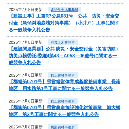
2025年7月8日更新
多治見土木事務所
【建設工事】工第R7公急081号 公共 防災・安全交
付金（急傾斜地崩壊対策事業）（小井戸）工事に関す
る一般競争入札公告
2025年7月8日更新
可茂土木事務所
【建設関連業務】公共 防災・安全交付金（災害防除）
防災点検委託/委維4第43－A058－06他号に関する一
般競争入札公告
2025年7月8日更新
郡上農林事務所
【郡経第0701号】県営経営体育成基盤整備事業 長滝
地区 用水路第1号工事に関する一般競争入札公告
2025年7月8日更新
郡上農林事務所
【郡施第0701号】県営農道施設強化対策事業 旭大橋
地区 第2号工事に関する一般競争入札公告
2025年7月8日更新
恵那農林事務所