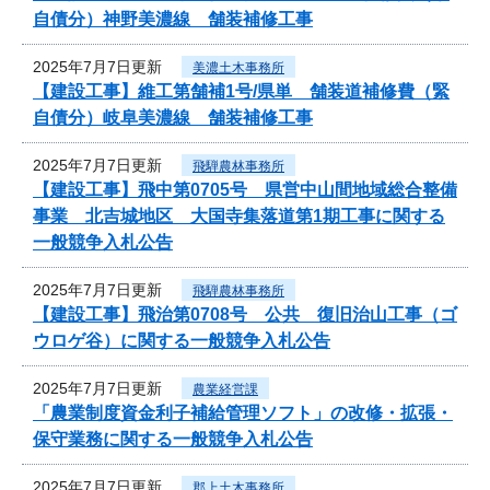
自債分）神野美濃線 舗装補修工事
2025年7月7日更新
美濃土木事務所
【建設工事】維工第舗補1号/県単 舗装道補修費（緊
自債分）岐阜美濃線 舗装補修工事
2025年7月7日更新
飛騨農林事務所
【建設工事】飛中第0705号 県営中山間地域総合整備
事業 北吉城地区 大国寺集落道第1期工事に関する
一般競争入札公告
2025年7月7日更新
飛騨農林事務所
【建設工事】飛治第0708号 公共 復旧治山工事（ゴ
ウロゲ谷）に関する一般競争入札公告
2025年7月7日更新
農業経営課
「農業制度資金利子補給管理ソフト」の改修・拡張・
保守業務に関する一般競争入札公告
2025年7月7日更新
郡上土木事務所