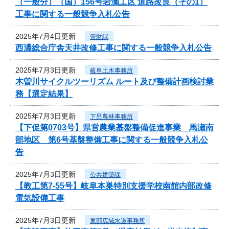
（一般分）（国）156号岩瀬工区 道路改良（その1）
工事に関する一般競争入札公告
2025年7月4日更新
管財課
西濃総合庁舎天井改修工事に関する一般競争入札公告
2025年7月3日更新
岐阜土木事務所
木曽川サイクルツーリズム ルート及び整備計画検討業
務【選定結果】
2025年7月3日更新
下呂農林事務所
【下促第0703号】県営農業基盤整備促進事業 馬瀬南
部地区 第6号基盤整備工事に関する一般競争入札公
告
2025年7月3日更新
公共建築課
【教工第7-55号】岐阜本巣特別支援学校南館内部改修
電気設備工事
2025年7月3日更新
東部広域水道事務所