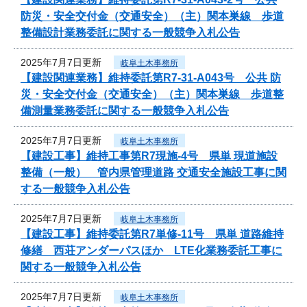
防災・安全交付金（交通安全）（主）関本巣線 歩道
整備設計業務委託に関する一般競争入札公告
2025年7月7日更新
岐阜土木事務所
【建設関連業務】維持委託第R7-31-A043号 公共 防
災・安全交付金（交通安全）（主）関本巣線 歩道整
備測量業務委託に関する一般競争入札公告
2025年7月7日更新
岐阜土木事務所
【建設工事】維持工事第R7現施-4号 県単 現道施設
整備（一般） 管内県管理道路 交通安全施設工事に関
する一般競争入札公告
2025年7月7日更新
岐阜土木事務所
【建設工事】維持委託第R7単修-11号 県単 道路維持
修繕 西荘アンダーパスほか LTE化業務委託工事に
関する一般競争入札公告
2025年7月7日更新
岐阜土木事務所