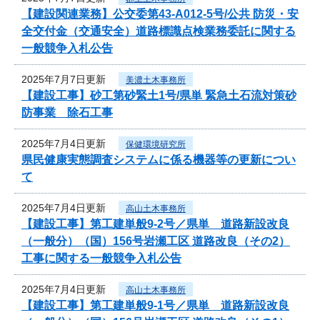
【建設関連業務】公交委第43-A012-5号/公共 防災・安
全交付金（交通安全）道路標識点検業務委託に関する
一般競争入札公告
2025年7月7日更新
美濃土木事務所
【建設工事】砂工第砂緊土1号/県単 緊急土石流対策砂
防事業 除石工事
2025年7月4日更新
保健環境研究所
県民健康実態調査システムに係る機器等の更新につい
て
2025年7月4日更新
高山土木事務所
【建設工事】第工建単般9-2号／県単 道路新設改良
（一般分）（国）156号岩瀬工区 道路改良（その2）
工事に関する一般競争入札公告
2025年7月4日更新
高山土木事務所
【建設工事】第工建単般9-1号／県単 道路新設改良