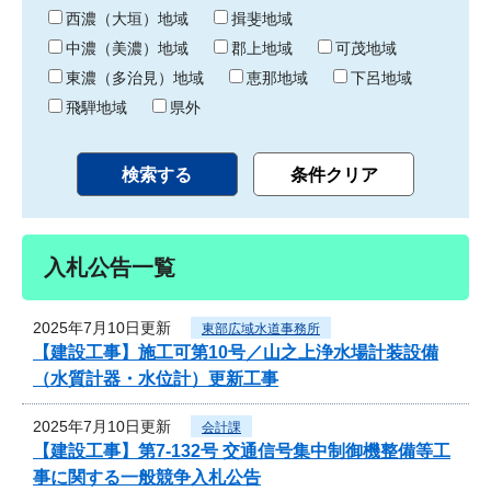
り
西濃（大垣）地域
揖斐地域
中濃（美濃）地域
郡上地域
可茂地域
東濃（多治見）地域
恵那地域
下呂地域
飛騨地域
県外
入札公告一覧
2025年7月10日更新
東部広域水道事務所
【建設工事】施工可第10号／山之上浄水場計装設備
（水質計器・水位計）更新工事
2025年7月10日更新
会計課
【建設工事】第7-132号 交通信号集中制御機整備等工
事に関する一般競争入札公告