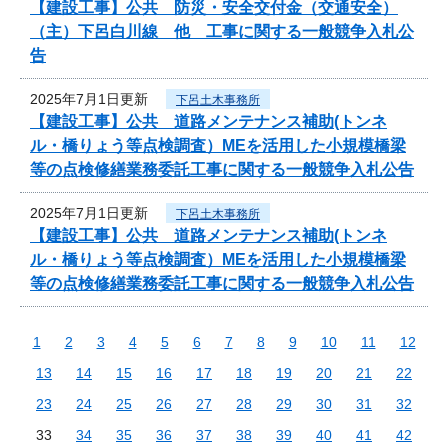
【建設工事】公共 防災・安全交付金（交通安全）
（主）下呂白川線 他 工事に関する一般競争入札公
告
2025年7月1日更新
下呂土木事務所
【建設工事】公共 道路メンテナンス補助(トンネ
ル・橋りょう等点検調査）MEを活用した小規模橋梁
等の点検修繕業務委託工事に関する一般競争入札公告
2025年7月1日更新
下呂土木事務所
【建設工事】公共 道路メンテナンス補助(トンネ
ル・橋りょう等点検調査）MEを活用した小規模橋梁
等の点検修繕業務委託工事に関する一般競争入札公告
1
2
3
4
5
6
7
8
9
10
11
12
13
14
15
16
17
18
19
20
21
22
23
24
25
26
27
28
29
30
31
32
33
34
35
36
37
38
39
40
41
42