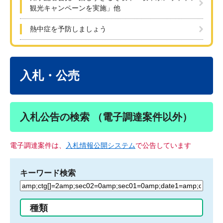
観光キャンペーンを実施」他
熱中症を予防しましょう
本
文
入札・公売
入札公告の検索 （電子調達案件以外）
電子調達案件は、
入札情報公開システム
で公告しています
キーワード検索
検
索
す
種類
る