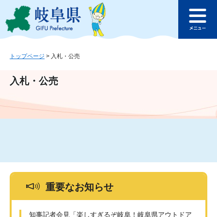
ペ
メ
このページの本文へ
ー
ニ
メ
ジ
ュ
ニ
の
ー
ュ
先
を
ー
頭
飛
トップページ
>
入札・公売
で
ば
す
し
入札・公売
。
て
本
文
へ
重要なお知らせ
知事記者会見「楽しすぎるぞ岐阜！岐阜県アウトドア