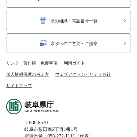
県の組織・電話番号一覧
県政へのご意見・ご提案
リンク・著作権・免責事項
利用ガイド
個人情報保護の考え方
ウェブアクセシビリティ方針
サイトマップ
岐阜県庁
GIFU Prefectural Office
〒500-8570
岐阜市薮田南2丁目1番1号
電話番号 058-272-1111（代表）