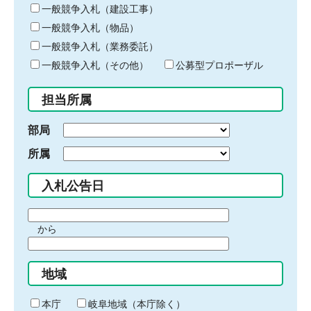
キ
一般競争入札（建設工事）
ー
一般競争入札（物品）
ワ
一般競争入札（業務委託）
ー
ド
一般競争入札（その他）
公募型プロポーザル
を
入
担当所属
力
部局
所属
入札公告日
期
から
間
期
の
間
始
地域
の
ま
終
り
わ
本庁
岐阜地域（本庁除く）