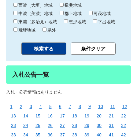
り
西濃（大垣）地域
揖斐地域
中濃（美濃）地域
郡上地域
可茂地域
東濃（多治見）地域
恵那地域
下呂地域
飛騨地域
県外
入札公告一覧
入札・公売情報はありません
1
2
3
4
5
6
7
8
9
10
11
12
13
14
15
16
17
18
19
20
21
22
23
24
25
26
27
28
29
30
31
32
33
34
35
36
37
38
39
40
41
42