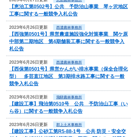
【恵治工第0502号】公共 予防治山事業 琴ヶ沢地区
工事に関する一般競争入札公告
2023年6月26日更新
西濃農林事務所
【西強第0501号】県営農道施設強化対策事業 関ケ原
中部第二期地区 第4期舗装工事に関する一般競争入
札公告
2023年6月26日更新
西濃農林事務所
【西保第0501号】県営かんがい排水事業（保全合理化
型） 多芸直江地区 第3期排水路工事に関する一般
競争入札公告
2023年6月26日更新
飛騨農林事務所
【建設工事】飛治第0510号 公共 予防治山工事（い
ら谷）に関する一般競争入札公告
2023年6月26日更新
郡上土木事務所
【建設工事】公砂工第R5-88-1号 公共 防災・安全交