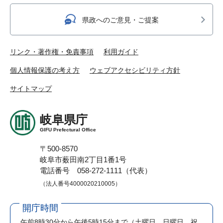
県政へのご意見・ご提案
リンク・著作権・免責事項
利用ガイド
個人情報保護の考え方
ウェブアクセシビリティ方針
サイトマップ
岐阜県庁
GIFU Prefectural Office
〒500-8570
岐阜市薮田南2丁目1番1号
電話番号 058-272-1111（代表）
（法人番号4000020210005）
開庁時間
午前8時30分から午後5時15分まで
（土曜日、日曜日、祝