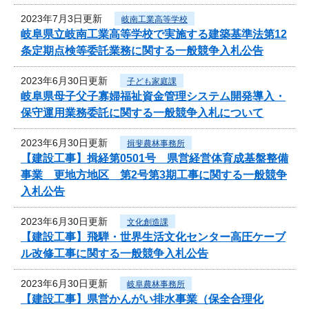
2023年7月3日更新
岐南工業高等学校
岐阜県立岐南工業高等学校で実施する建築基準法第12
条定期点検等委託業務に関する一般競争入札公告
2023年6月30日更新
子ども家庭課
岐阜県母子父子寡婦福祉資金管理システム開発導入・
保守運用業務委託に関する一般競争入札について
2023年6月30日更新
揖斐農林事務所
【建設工事】揖経第0501号 県営経営体育成基盤整備
事業 更地方地区 第2号第3期工事に関する一般競争
入札公告
2023年6月30日更新
文化創造課
【建設工事】飛騨・世界生活文化センター高圧ケーブ
ル改修工事に関する一般競争入札公告
2023年6月30日更新
岐阜農林事務所
【建設工事】県営かんがい排水事業（保全合理化