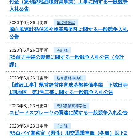
付金（急傾斜地崩壊対策事業）工事に関する一般競争
入札公告
2023年6月26日更新
環境管理課
風向風速計発信器交換業務委託に関する一般競争入札
公告
2023年6月26日更新
会計課
R5耐刃手袋の製造に関する一般競争入札公告（会計
課）
2023年6月26日更新
岐阜農林事務所
【建設工事】県営経営体育成基盤整備事業 下城田寺
1期地区 第1号工事に関する一般競争入札公告
2023年6月23日更新
恵那農業高等学校
スピードスプレーヤの調達に関する一般競争入札公告
2023年6月23日更新
会計課
R5白バイ警察官（男性）用交通乗車服（冬服）以下2