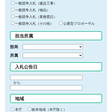
キ
一般競争入札（建設工事）
ー
一般競争入札（物品）
ワ
一般競争入札（業務委託）
ー
ド
一般競争入札（その他）
公募型プロポーザル
を
入
担当所属
力
部局
所属
入札公告日
期
から
間
期
の
間
始
地域
の
ま
終
り
わ
本庁
岐阜地域（本庁除く）