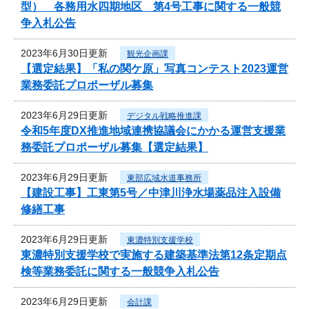
型） 各務用水四期地区 第4号工事に関する一般競
争入札公告
2023年6月30日更新
観光企画課
【選定結果】「私の関ケ原」写真コンテスト2023運営
業務委託プロポーザル募集
2023年6月29日更新
デジタル戦略推進課
令和5年度DX推進地域連携協議会にかかる運営支援業
務委託プロポーザル募集【選定結果】
2023年6月29日更新
東部広域水道事務所
【建設工事】工東第5号／中津川浄水場薬品注入設備
修繕工事
2023年6月29日更新
東濃特別支援学校
東濃特別支援学校で実施する建築基準法第12条定期点
検等業務委託に関する一般競争入札公告
2023年6月29日更新
会計課