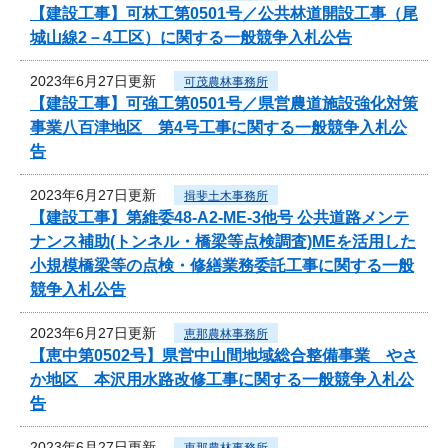
【建設工事】可林工第0501号／公共林道開設工事（尾
城山線2－4工区）に関する一般競争入札公告
2023年6月27日更新
可茂農林事務所
【建設工事】可強工第0501号／県営農道施設強化対策
事業八百津地区 第4号工事に関する一般競争入札公
告
2023年6月27日更新
揖斐土木事務所
【建設工事】第維委48-A2-ME-3他号 公共道路メンテ
ナンス補助(トンネル・橋梁等点検調査)MEを活用した
小規模橋梁等の点検・修繕業務委託工事に関する一般
競争入札公告
2023年6月27日更新
恵那農林事務所
【恵中第0502号】県営中山間地域総合整備事業 やさ
か地区 本沢用水路改修工事に関する一般競争入札公
告
2023年6月27日更新
恵那農林事務所