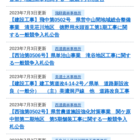
2023年7月3日更新
飛騨農林事務所
【建設工事】飛中第0502号 県営中山間地域総合整備
事業 清見荘川地区 徳野用水頭首工第1期工事に関
する一般競争入札公告
2023年7月3日更新
西濃農林事務所
【西治第0506号】県単治山事業 滝谷地区工事に関す
る一般競争入札公告
2023年7月3日更新
美濃土木事務所
【建設工事】建工第道改4-14-2号／県単 道路新設改
良（一般分） （主）美濃洞戸線 他 道路改良工事
2023年7月3日更新
西濃農林事務所
【西強第0502号】県営農道施設強化対策事業 関ケ原
中部第二期地区 第5期舗装工事に関する一般競争入
札公告