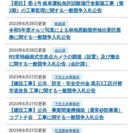
【委託】委-1号 岐阜運転免許試験場庁舎新築工事（第
3期）の工事監理に関する一般競争入札公告
2023年6月28日更新
林政課
令和5年度オルソ写真による林地異動箇所抽出委託業
務に関する一般競争入札公告
2023年6月28日更新
会計課
R5常時録画式交差点カメラの調達（設置）及び撤去
に関する一般競争入札公告（会計課）
2023年6月27日更新
下呂土木事務所
【建設工事】公共 防災・安全交付金 黒石3工区付替
市道改良 工事に関する一般競争入札公告
2023年6月27日更新
下呂土木事務所
【建設工事】公共 事業間連携補助（通常砂防事業）
コブトチ谷 工事に関する一般競争入札公告
2023年6月27日更新
可茂農林事務所