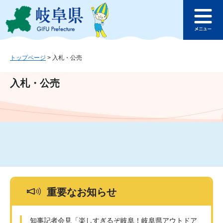
ペ
メ
このページの本文へ
ー
ニ
メ
ジ
ュ
ニ
の
ー
ュ
先
を
ー
頭
飛
トップページ
>
入札・公売
で
ば
す
し
入札・公売
。
て
本
文
へ
重要なお知らせ
知事記者会見「楽しすぎるぞ岐阜！岐阜県アウトドア