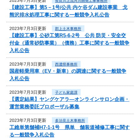
2023年7月3日更新
長良川上流河川開発工事事務所
【建設工事】第5－1号/公共 内ケ谷ダム建設事業 戈
熊沢排水処理工事に関する一般競争入札公告
2023年7月3日更新
郡上土木事務所
【建設工事】公砂工第R5-6-2号 公共 防災・安全交
付金（通常砂防事業）（債務）工事に関する一般競争
入札公告
2023年7月3日更新
西濃県事務所
国産軽乗用車（EV・新車）の調達に関する一般競争
入札公告
2023年7月3日更新
子ども家庭課
【選定結果】ヤングケアラ―オンラインサロン企画・
運営業務委託プロポーザル募集
2023年7月3日更新
多治見土木事務所
工維単第舗補H7-1-1号 県単 舗装道補修工事に関す
る一般競争入札公告