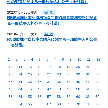
件の製造に関する一般競争入札公告（会計課）
2023年6月23日更新
会計課
R5岐阜地区警察待機宿舎定期点検等業務委託に関す
る一般競争入札公告（会計課）
2023年6月23日更新
会計課
R5原動機付自転車の購入に関する一般競争入札公告
（会計課）
1
2
3
4
5
6
7
8
9
10
11
12
13
14
15
16
17
18
19
20
21
22
23
24
25
26
27
28
29
30
31
32
33
34
35
36
37
38
39
40
41
42
43
44
45
46
47
48
49
50
51
52
53
54
55
56
57
58
59
60
61
62
63
64
65
66
67
68
69
70
71
72