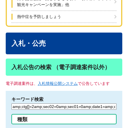
観光キャンペーンを実施」他
熱中症を予防しましょう
本
文
入札・公売
入札公告の検索 （電子調達案件以外）
電子調達案件は、
入札情報公開システム
で公告しています
キーワード検索
検
索
す
種類
る