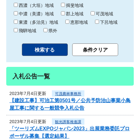
り
西濃（大垣）地域
揖斐地域
中濃（美濃）地域
郡上地域
可茂地域
東濃（多治見）地域
恵那地域
下呂地域
飛騨地域
県外
入札公告一覧
2023年7月4日更新
可茂農林事務所
【建設工事】可治工第0501号／公共予防治山事業小鳥
屋工事に関する一般競争入札公告
2023年7月4日更新
観光誘客推進課
「ツーリズムEXPOジャパン2023」出展業務委託プロ
ポーザル募集【選定結果】