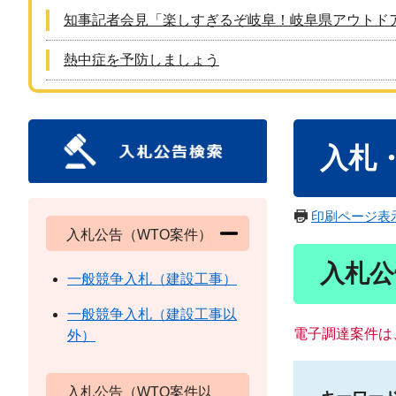
知事記者会見「楽しすぎるぞ岐阜！岐阜県アウトド
熱中症を予防しましょう
本
入札
文
印刷ページ表
入札公告（WTO案件）
入札公
一般競争入札（建設工事）
一般競争入札（建設工事以
電子調達案件は
外）
入札公告（WTO案件以