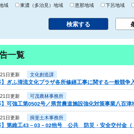
り
地域
東濃（多治見）地域
恵那地域
下呂地域
告一覧
月21日更新
文化創造課
事】ぎふ清流文化プラザ各所修繕工事に関する一般競争
月21日更新
可茂農林事務所
】可強工第0502号／県営農道施設強化対策事業八百津
月21日更新
揖斐土木事務所
】第維工43－03－02他号 公共 防災・安全交付金