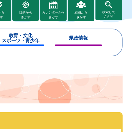
検索して
から
目的から
カレンダーから
組織から
さがす
す
さがす
さがす
さがす
教育・文化
県政情報
スポーツ・青少年
閉
閉
じ
じ
る
る