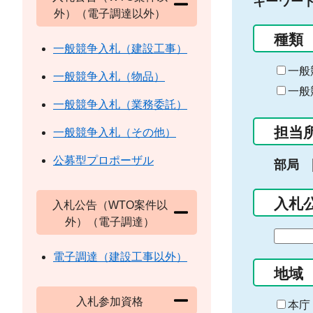
キーワー
外）（電子調達以外）
種類
一般競争入札（建設工事）
一般
一般競争入札（物品）
一般
一般競争入札（業務委託）
担当
一般競争入札（その他）
公募型プロポーザル
部局
入札
入札公告（WTO案件以
外）（電子調達）
期
間
電子調達（建設工事以外）
の
地域
始
入札参加資格
ま
本庁