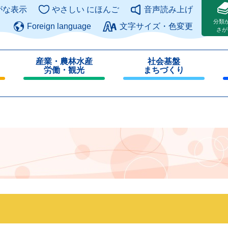
このページの本文へ
がな表示
やさしい にほんご
音声読み上げ
分類
Foreign language
文字サイズ・色変更
さが
産業・農林水産
社会基盤
労働・観光
まちづくり
閉
閉
じ
じ
る
る