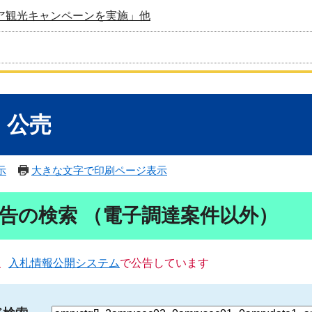
ア観光キャンペーンを実施」他
・公売
示
大きな文字で印刷ページ表示
告の検索 （電子調達案件以外）
、
入札情報公開システム
で公告しています