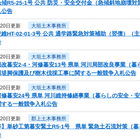
傾R5-25-1号 公共 防災・安全交付金（急傾斜地崩
札公告
月20日更新
大垣土木事務所
維HT-02-01-3号 公共 通学路緊急対策補助（翌債
告
月20日更新
大垣土木事務所
改暮安2-4・河修暮安13号 県単 河川局部改良事業
川堤脚保護及び樹木伐採工事に関する一般競争入札公告
月20日更新
大垣土木事務所
河修暮安24号 県単 河川維持修繕事業（暮らしの安全・
関する一般競争入札公告
月20日更新
郡上土木事務所
】単砂工第暮安緊土R5-1号 県単 緊急土石流対策（
告