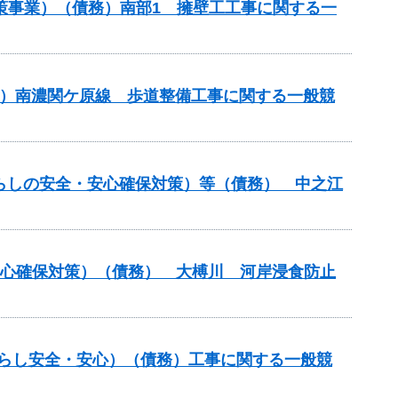
壊対策事業）（債務）南部1 擁壁工工事に関する一
）（主）南濃関ケ原線 歩道整備工事に関する一般競
（暮らしの安全・安心確保対策）等（債務） 中之江
安心確保対策）（債務） 大榑川 河岸浸食防止
暮らし安全・安心）（債務）工事に関する一般競