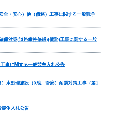
し安全・安心）他（債務）工事に関する一般競争
確保対策(道路維持修繕)(債務)工事に関する一般
路工事に関する一般競争入札公告
）水処理施設（9池、管廊）耐震対策工事（第1
般競争入札公告