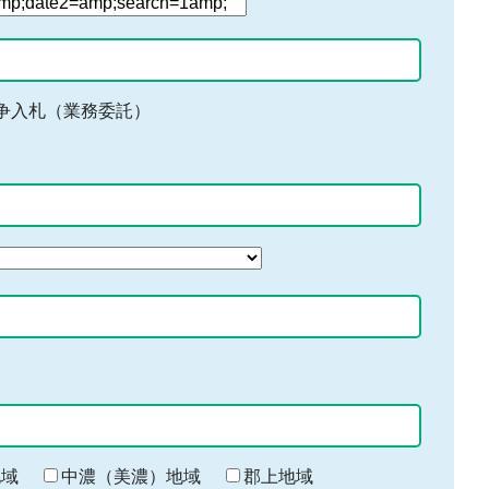
争入札（業務委託）
地域
中濃（美濃）地域
郡上地域