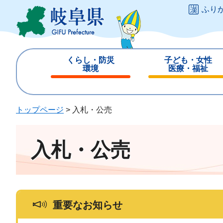
ペ
メ
ふり
ー
ニ
ジ
ュ
の
ー
先
を
くらし・防災
子ども・女性
頭
飛
環境
医療・福祉
で
ば
閉
閉
す
し
じ
じ
。
て
る
る
トップページ
>
入札・公売
本
文
へ
入札・公売
重要なお知らせ