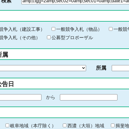
ド検索
検
索
す
る
キ
競争入札（建設工事）
一般競争入札（物品）
一般競
ー
競争入札（その他）
公募型プロポーザル
ワ
ー
所属
ド
を
所属
入
力
公告日
から
期
間
の
終
わ
岐阜地域（本庁除く）
西濃（大垣）地域
揖斐