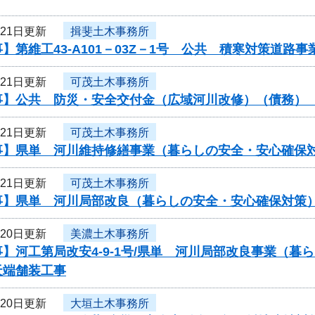
月21日更新
揖斐土木事務所
】第維工43-A101－03Z－1号 公共 積寒対策道
月21日更新
可茂土木事務所
事】公共 防災・安全交付金（広域河川改修）（債務）
月21日更新
可茂土木事務所
事】県単 河川維持修繕事業（暮らしの安全・安心確保
月21日更新
可茂土木事務所
事】県単 河川局部改良（暮らしの安全・安心確保対策
月20日更新
美濃土木事務所
】河工第局改安4-9-1号/県単 河川局部改良事業（
天端舗装工事
月20日更新
大垣土木事務所