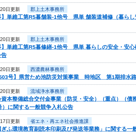
月20日更新
郡上土木事務所
】単維工第R5暮舗装-1他号 県単 舗装道補修（暮ら
月20日更新
郡上土木事務所
】単維工第R5暮修繕-1他号 県単 暮らしの安全・安心
公告
月20日更新
西濃農林事務所
503号】県営ため池防災対策事業 時地区 第1期排水
月20日更新
流域浄水事務所
会資本整備総合交付金事業（防災・安全）（重点）（債務
051号）に関する一般競争入札公告
月17日更新
省エネ・再エネ社会推進課
国ぎふ環境教育副読本印刷及び発送等業務」に関する一