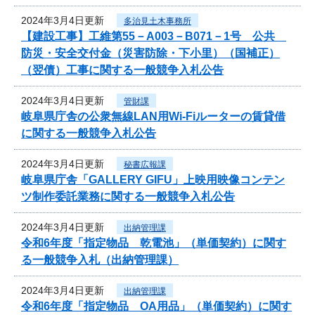
2024年3月4日更新
多治見土木事務所
【建設工事】工維第55－A003－B071－1号 公共
防災・安全交付金（災害防除・下小里）（国補正）
（翌債）工事に関する一般競争入札公告
2024年3月4日更新
管財課
岐阜県庁舎の公衆無線LAN用Wi-Fiルーターの賃貸借
に関する一般競争入札公告
2024年3月4日更新
秘書広報課
岐阜県庁舎「GALLERY GIFU」上映用映像コンテン
ツ制作委託業務に関する一般競争入札公告
2024年3月4日更新
出納管理課
令和6年度「指定物品 乾電池」（単価契約）に関す
る一般競争入札（出納管理課）
2024年3月4日更新
出納管理課
令和6年度「指定物品 OA用品」（単価契約）に関す