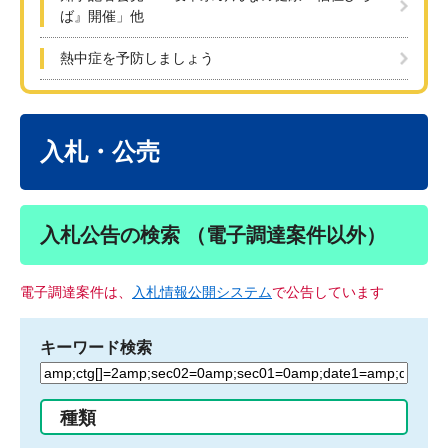
ば』開催」他
熱中症を予防しましょう
本
文
入札・公売
入札公告の検索 （電子調達案件以外）
電子調達案件は、
入札情報公開システム
で公告しています
キーワード検索
検
索
す
種類
る