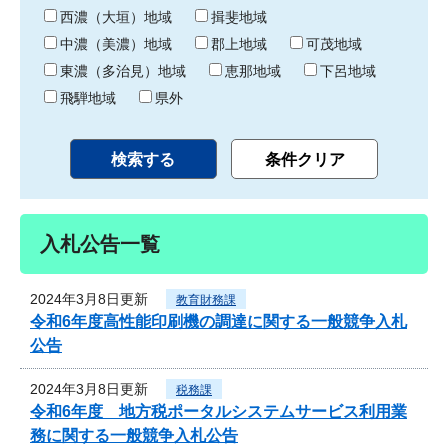
り
西濃（大垣）地域
揖斐地域
中濃（美濃）地域
郡上地域
可茂地域
東濃（多治見）地域
恵那地域
下呂地域
飛騨地域
県外
入札公告一覧
2024年3月8日更新
教育財務課
令和6年度高性能印刷機の調達に関する一般競争入札
公告
2024年3月8日更新
税務課
令和6年度 地方税ポータルシステムサービス利用業
務に関する一般競争入札公告