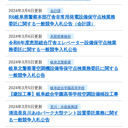
2024年3月6日更新
会計課
R6岐阜県警察本部庁舎非常用発電設備保守点検業務
委託に関する一般競争入札公告（会計課）
2024年3月6日更新
恵那県事務所
令和6年度恵那総合庁舎エレベーター設備保守点検業
務委託に関する一般競争入札公告
2024年3月5日更新
岐阜北警察署
岐阜北警察署空調機設備等保守点検業務委託に関する
一般競争入札公告
2024年3月5日更新
岐阜総合学園高等学校
【建設工事】岐阜総合学園高等学校空調設備移設工事
2024年3月5日更新
里川・水産振興課
清流長良川あゆパーク大型テント設置委託業務に関す
る一般競争入札公告