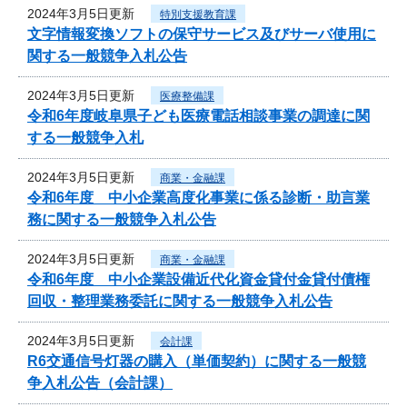
2024年3月5日更新
特別支援教育課
文字情報変換ソフトの保守サービス及びサーバ使用に
関する一般競争入札公告
2024年3月5日更新
医療整備課
令和6年度岐阜県子ども医療電話相談事業の調達に関
する一般競争入札
2024年3月5日更新
商業・金融課
令和6年度 中小企業高度化事業に係る診断・助言業
務に関する一般競争入札公告
2024年3月5日更新
商業・金融課
令和6年度 中小企業設備近代化資金貸付金貸付債権
回収・整理業務委託に関する一般競争入札公告
2024年3月5日更新
会計課
R6交通信号灯器の購入（単価契約）に関する一般競
争入札公告（会計課）