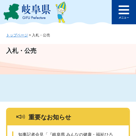
ペ
メ
このページの本文へ
ー
ニ
メ
ジ
ュ
ニ
の
ー
ュ
先
を
ー
頭
飛
トップページ
>
入札・公売
で
ば
す
し
入札・公売
。
て
本
文
へ
重要なお知らせ
知事記者会見「『岐阜県 みんなの健康・福祉ひろ