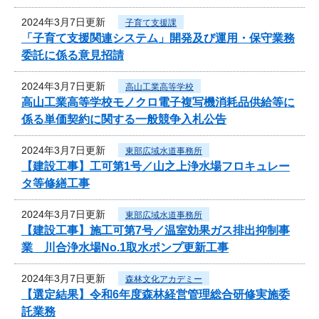
2024年3月7日更新
子育て支援課
「子育て支援関連システム」開発及び運用・保守業務
委託に係る意見招請
2024年3月7日更新
高山工業高等学校
高山工業高等学校モノクロ電子複写機消耗品供給等に
係る単価契約に関する一般競争入札公告
2024年3月7日更新
東部広域水道事務所
【建設工事】工可第1号／山之上浄水場フロキュレー
タ等修繕工事
2024年3月7日更新
東部広域水道事務所
【建設工事】施工可第7号／温室効果ガス排出抑制事
業 川合浄水場No.1取水ポンプ更新工事
2024年3月7日更新
森林文化アカデミー
【選定結果】令和6年度森林経営管理総合研修実施委
託業務