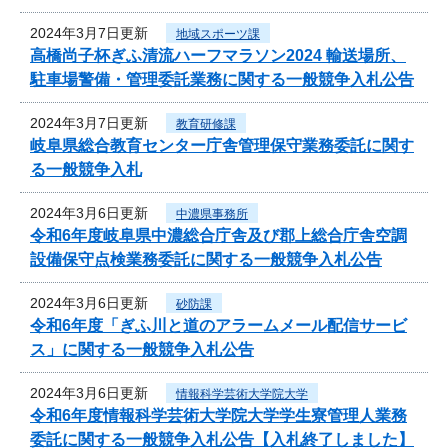
2024年3月7日更新
地域スポーツ課
高橋尚子杯ぎふ清流ハーフマラソン2024 輸送場所、
駐車場警備・管理委託業務に関する一般競争入札公告
2024年3月7日更新
教育研修課
岐阜県総合教育センター庁舎管理保守業務委託に関す
る一般競争入札
2024年3月6日更新
中濃県事務所
令和6年度岐阜県中濃総合庁舎及び郡上総合庁舎空調
設備保守点検業務委託に関する一般競争入札公告
2024年3月6日更新
砂防課
令和6年度「ぎふ川と道のアラームメール配信サービ
ス」に関する一般競争入札公告
2024年3月6日更新
情報科学芸術大学院大学
令和6年度情報科学芸術大学院大学学生寮管理人業務
委託に関する一般競争入札公告【入札終了しました】