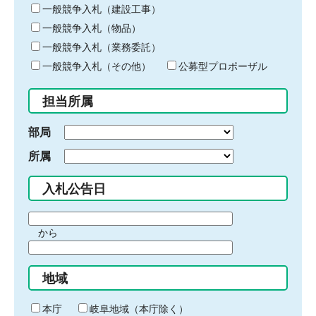
キ
一般競争入札（建設工事）
ー
一般競争入札（物品）
ワ
一般競争入札（業務委託）
ー
ド
一般競争入札（その他）
公募型プロポーザル
を
入
担当所属
力
部局
所属
入札公告日
期
から
間
期
の
間
始
地域
の
ま
終
り
わ
本庁
岐阜地域（本庁除く）