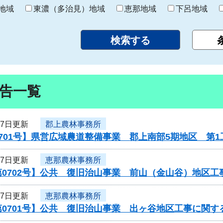
り
地域
東濃（多治見）地域
恵那地域
下呂地域
告一覧
27日更新
郡上農林事務所
701号】県営広域農道整備事業 郡上南部5期地区 第
27日更新
恵那農林事務所
第0702号】公共 復旧治山事業 前山（金山谷）地区
27日更新
恵那農林事務所
0701号】公共 復旧治山事業 出ヶ谷地区工事に関す