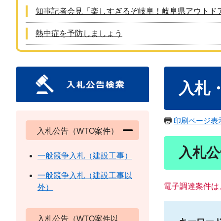
知事記者会見「楽しすぎるぞ岐阜！岐阜県アウトド
熱中症を予防しましょう
本
入札
文
印刷ページ表
入札公告（WTO案件）
入札公
一般競争入札（建設工事）
一般競争入札（建設工事以
電子調達案件は
外）
入札公告（WTO案件以