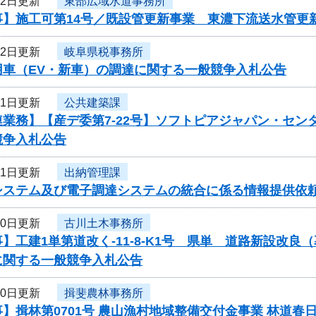
22日更新
東部広域水道事務所
】施工可第14号／既設管更新事業 東濃下流送水管更新
22日更新
岐阜県税事務所
用車（EV・新車）の調達に関する一般競争入札公告
21日更新
公共建築課
連業務】【産デ委第7-22号】ソフトピアジャパン・セ
競争入札公告
21日更新
出納管理課
システム及び電子調達システムの統合に係る情報提供依
20日更新
古川土木事務所
】工建1単第道改く-11-8-K1号 県単 道路新設改
に関する一般競争入札公告
20日更新
揖斐農林事務所
】揖林第0701号 農山漁村地域整備交付金事業 林道