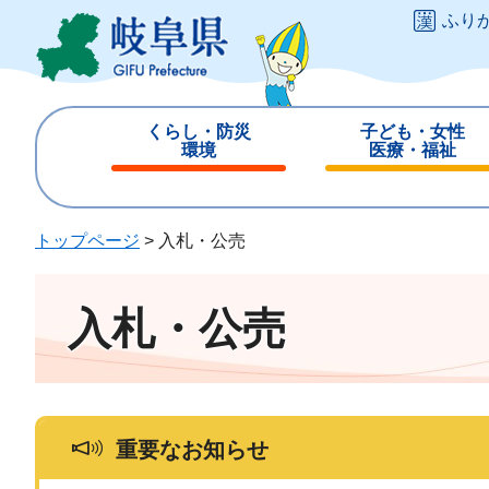
ペ
メ
ふり
ー
ニ
ジ
ュ
の
ー
先
を
くらし・防災
子ども・女性
頭
飛
環境
医療・福祉
で
ば
閉
閉
す
し
じ
じ
。
て
る
る
トップページ
>
入札・公売
本
文
へ
入札・公売
重要なお知らせ