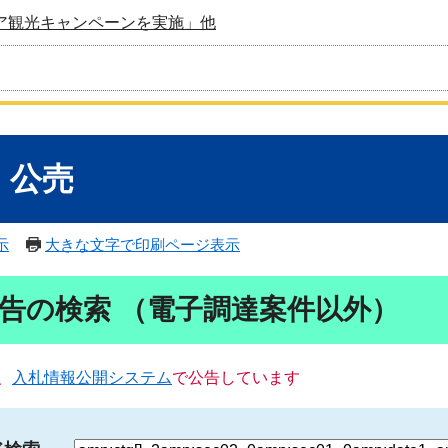
ア観光キャンペーンを実施」他
・公売
示
大きな文字で印刷ページ表示
告の検索 （電子調達案件以外）
、
入札情報公開システム
で公告しています