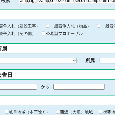
ド検索
検
索
す
る
キ
競争入札（建設工事）
一般競争入札（物品）
一般競
ー
競争入札（その他）
公募型プロポーザル
ワ
ー
所属
ド
を
所属
入
力
公告日
から
期
間
の
終
わ
岐阜地域（本庁除く）
西濃（大垣）地域
揖斐