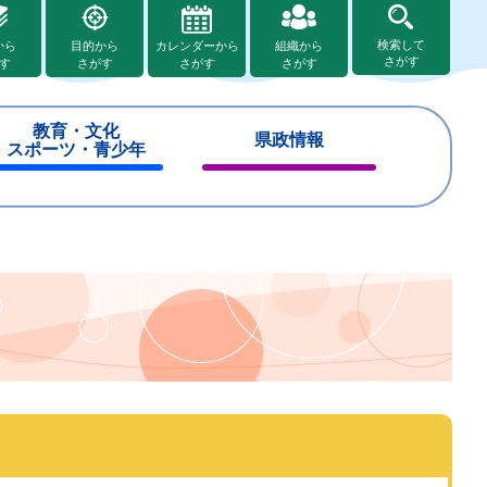
検索して
から
目的から
カレンダーから
組織から
さがす
す
さがす
さがす
さがす
教育・文化
県政情報
スポーツ・青少年
閉
閉
じ
じ
る
る