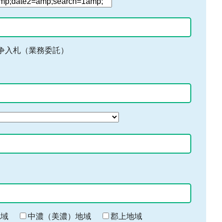
争入札（業務委託）
地域
中濃（美濃）地域
郡上地域