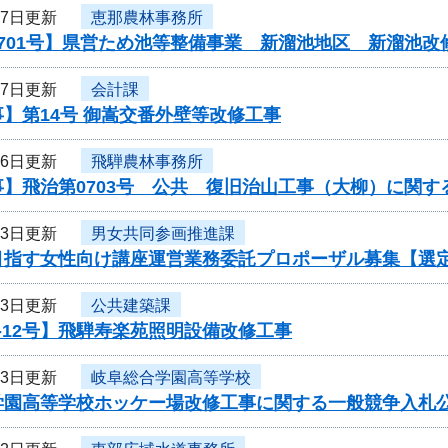
27日更新
恵那農林事務所
701号】県営ため池等整備事業 新溜池地区 新溜池改
27日更新
会計課
】第14号 御嵩交番外壁等改修工事
26日更新
飛騨農林事務所
】飛治第0703号 公共 復旧治山工事（大柳）に関す
23日更新
男女共同参画推進課
目指す女性向け講座運営業務委託プロポーザル募集【選
23日更新
公共建築課
-12号】飛騨寿楽苑照明設備改修工事
23日更新
岐阜総合学園高等学校
学園高等学校ホッケー場改修工事に関する一般競争入札