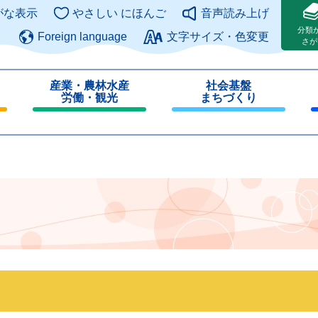
このページの本文へ
がな表示
やさしい にほんご
音声読み上げ
分類
Foreign language
文字サイズ・色変更
さが
産業・農林水産
社会基盤
労働・観光
まちづくり
閉
閉
じ
じ
る
る