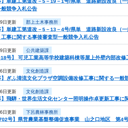
】単建工第道改－5－19－1号/県単 道路新設改良（
一般競争入札公告
19日更新
郡上土木事務所
】単建工第道改－5－13－4号/県単 道路新設改良（
 工事に関する事後審査型一般競争入札公告
19日更新
公共建築課
-18号】 可児工業高等学校建築科棟等屋上外壁内部改修
16日更新
文化創造課
事】ぎふ清流文化プラザ空調設備改修工事に関する一般
16日更新
文化創造課
事】飛騨・世界生活文化センター照明操作卓更新工事に
16日更新
下呂農林事務所
702号】県営農業基盤整備促進事業 山之口地区 第4