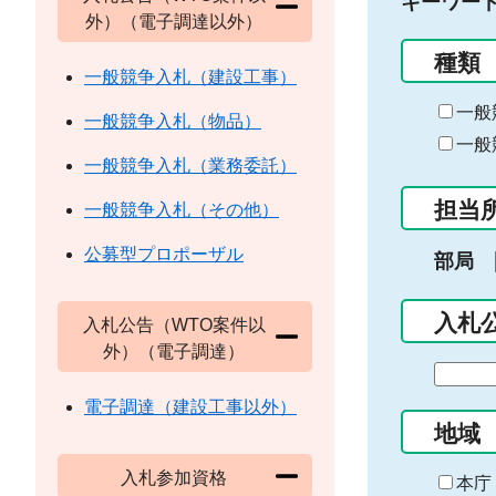
キーワー
外）（電子調達以外）
種類
一般競争入札（建設工事）
一般
一般競争入札（物品）
一般
一般競争入札（業務委託）
担当
一般競争入札（その他）
公募型プロポーザル
部局
入札
入札公告（WTO案件以
外）（電子調達）
期
間
電子調達（建設工事以外）
の
地域
始
入札参加資格
ま
本庁