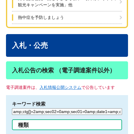
観光キャンペーンを実施」他
熱中症を予防しましょう
本
文
入札・公売
入札公告の検索 （電子調達案件以外）
電子調達案件は、
入札情報公開システム
で公告しています
キーワード検索
検
索
す
種類
る