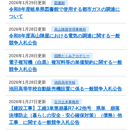
2026年1月29日更新
図書館
令和8年度岐阜県図書館で使用する都市ガスの調達に
ついて
2026年1月28日更新
高山陣屋管理事務所
令和8年度高山陣屋における電気の調達に関する一般
競争入札公告
2026年1月28日更新
国際たくみアカデミー
電子複写機（白黒）複写料等の単価契約に関する一般
競争入札公告
2026年1月28日更新
池田高等学校
池田高等学校自動販売機設置に係る一般競争入札公告
2026年1月27日更新
古川土木事務所
【建設工事】工維3単第崩暮R7-K2他号 県単 崩落
決壊防止（暮らしの安全・安心確保対策）（債務）他
工事 に関する一般競争入札公告