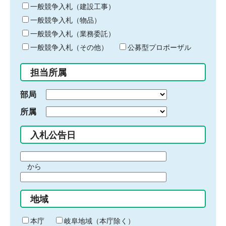
キ
一般競争入札（建設工事）
ー
一般競争入札（物品）
ワ
一般競争入札（業務委託）
ー
ド
一般競争入札（その他）
公募型プロポーザル
を
入
担当所属
力
部局
所属
入札公告日
期
から
間
期
の
間
始
地域
の
ま
終
り
わ
本庁
岐阜地域（本庁除く）