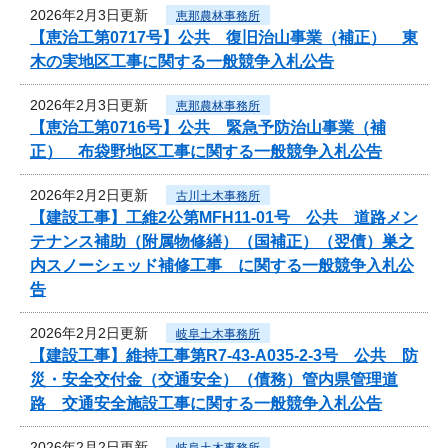
2026年2月3日更新
恵那農林事務所
【恵治工第0717号】公共 復旧治山事業（補正） 東
木の実地区工事に関する一般競争入札公告
2026年2月3日更新
恵那農林事務所
【恵治工第0716号】公共 緊急予防治山事業（補
正） 布袋野地区工事に関する一般競争入札公告
2026年2月2日更新
古川土木事務所
【建設工事】工維2公第MFH11-01号 公共 道路メン
テナンス補助（附属物修繕）（国補正）（翌債）巣之
内スノーシェッド補修工事 に関する一般競争入札公
告
2026年2月2日更新
岐阜土木事務所
【建設工事】維持工事第R7-43-A035-2-3号 公共 防
災・安全交付金（交通安全）（債務）管内県管理道
路 交通安全施設工事に関する一般競争入札公告
2026年2月2日更新
岐阜土木事務所