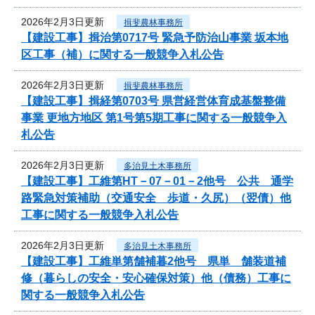
2026年2月3日更新
揖斐農林事務所
【建設工事】揖治第0717号 緊急予防治山事業 坂本地
区工事（補）に関する一般競争入札公告
2026年2月3日更新
揖斐農林事務所
【建設工事】揖経第0703号 県営経営体育成基盤整備
事業 更地方地区 第1号第5期工事に関する一般競争入
札公告
2026年2月3日更新
多治見土木事務所
【建設工事】工維第HT－07－01－2他号 公共 通学
路緊急対策補助（交通安全 歩道・久尻）（翌債）他
工事に関する一般競争入札公告
2026年2月3日更新
多治見土木事務所
【建設工事】工維単第舗補暮2他号 県単 舗装道補
修（暮らしの安全・安心確保対策）他（債務）工事に
関する一般競争入札公告