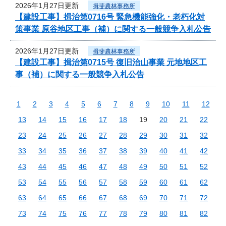
2026年1月27日更新
揖斐農林事務所
【建設工事】揖治第0716号 緊急機能強化・老朽化対
策事業 原谷地区工事（補）に関する一般競争入札公告
2026年1月27日更新
揖斐農林事務所
【建設工事】揖治第0715号 復旧治山事業 元地地区工
事（補）に関する一般競争入札公告
1
2
3
4
5
6
7
8
9
10
11
12
13
14
15
16
17
18
19
20
21
22
23
24
25
26
27
28
29
30
31
32
33
34
35
36
37
38
39
40
41
42
43
44
45
46
47
48
49
50
51
52
53
54
55
56
57
58
59
60
61
62
63
64
65
66
67
68
69
70
71
72
73
74
75
76
77
78
79
80
81
82