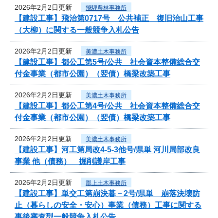
2026年2月2日更新
飛騨農林事務所
【建設工事】飛治第0717号 公共補正 復旧治山工事
（大柳）に関する一般競争入札公告
2026年2月2日更新
美濃土木事務所
【建設工事】都公工第5号/公共 社会資本整備総合交
付金事業（都市公園）（翌債）橋梁改築工事
2026年2月2日更新
美濃土木事務所
【建設工事】都公工第4号/公共 社会資本整備総合交
付金事業（都市公園）（翌債）橋梁改築工事
2026年2月2日更新
美濃土木事務所
【建設工事】河工第局改4-5-3他号/県単 河川局部改良
事業 他（債務） 掘削護岸工事
2026年2月2日更新
郡上土木事務所
【建設工事】単交工第崩決暮－2号/県単 崩落決壊防
止（暮らしの安全・安心）事業（債務）工事に関する
事後審査型一般競争入札公告