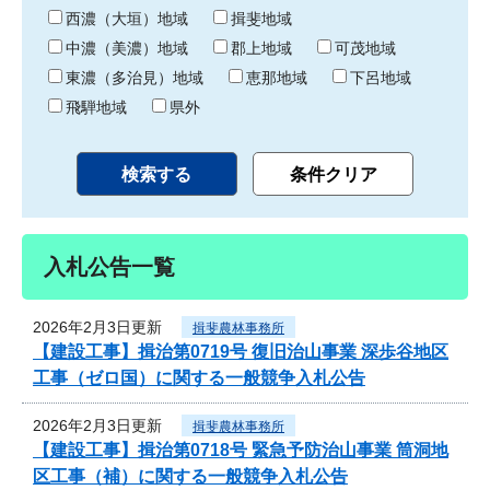
り
西濃（大垣）地域
揖斐地域
中濃（美濃）地域
郡上地域
可茂地域
東濃（多治見）地域
恵那地域
下呂地域
飛騨地域
県外
入札公告一覧
2026年2月3日更新
揖斐農林事務所
【建設工事】揖治第0719号 復旧治山事業 深歩谷地区
工事（ゼロ国）に関する一般競争入札公告
2026年2月3日更新
揖斐農林事務所
【建設工事】揖治第0718号 緊急予防治山事業 筒洞地
区工事（補）に関する一般競争入札公告