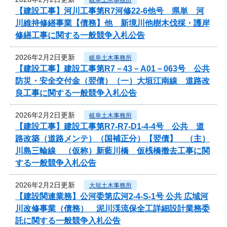
【建設工事】河川工事第R7河修22-6他号 県単 河
川維持修繕事業【債務】他 新境川他樹木伐採・護岸
修繕工事に関する一般競争入札公告
2026年2月2日更新
岐阜土木事務所
【建設工事】建設工事第R7－43－A01－063号 公共
防災・安全交付金（翌債）（一）大垣江南線 道路改
良工事に関する一般競争入札公告
2026年2月2日更新
岐阜土木事務所
【建設工事】建設工事第R7-R7-D1-4-4号 公共 道
路改築（道路メンテ）（国補正分）【翌債】 （主）
川島三輪線 （仮称）新藍川橋 仮桟橋撤去工事に関
する一般競争入札公告
2026年2月2日更新
大垣土木事務所
【建設関連業務】公河委第広河2-4-S-1号 公共 広域河
川改修事業（債務） 泥川渓流保全工詳細設計業務委
託に関する一般競争入札公告