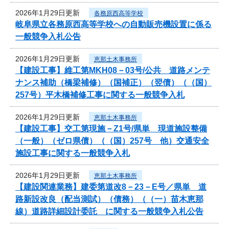
2026年1月29日更新
各務原西高等学校
岐阜県立各務原西高等学校への自動販売機設置に係る
一般競争入札公告
2026年1月29日更新
恵那土木事務所
【建設工事】維工第MKH08－03号/公共 道路メンテ
ナンス補助（橋梁補修）（国補正）（翌債）（（国）
257号）平木橋補修工事に関する一般競争入札
2026年1月29日更新
恵那土木事務所
【建設工事】交工第現施－Z1号/県単 現道施設整備
（一般）（ゼロ県債）（（国）257号 他）交通安全
施設工事に関する一般競争入札
2026年1月29日更新
恵那土木事務所
【建設関連業務】建委第道改8－23－E号／県単 道
路新設改良（配当測試）（債務）（（一）苗木恵那
線）道路詳細設計委託 に関する一般競争入札公告