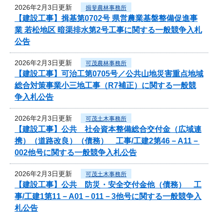
2026年2月3日更新
揖斐農林事務所
【建設工事】揖基第0702号 県営農業基盤整備促進事
業 若松地区 暗渠排水第2号工事に関する一般競争入札
公告
2026年2月3日更新
可茂農林事務所
【建設工事】可治工第0705号／公共山地災害重点地域
総合対策事業小三地工事（R7補正）に関する一般競
争入札公告
2026年2月3日更新
可茂土木事務所
【建設工事】公共 社会資本整備総合交付金（広域連
携）（道路改良）（債務） 工事/工建2第46－A11－
002他号に関する一般競争入札公告
2026年2月3日更新
可茂土木事務所
【建設工事】公共 防災・安全交付金他（債務） 工
事/工建1第11－A01－011－3他号に関する一般競争入
札公告