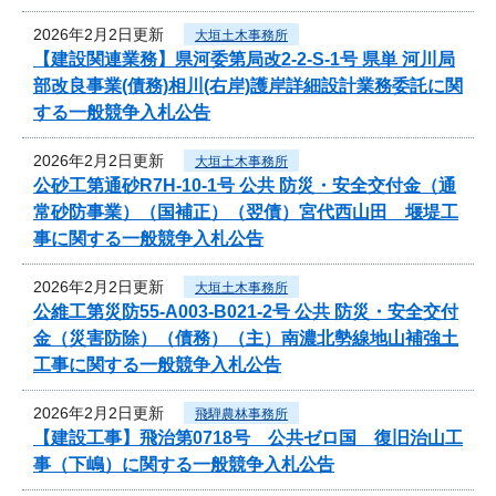
2026年2月2日更新
大垣土木事務所
【建設関連業務】県河委第局改2-2-S-1号 県単 河川局
部改良事業(債務)相川(右岸)護岸詳細設計業務委託に関
する一般競争入札公告
2026年2月2日更新
大垣土木事務所
公砂工第通砂R7H-10-1号 公共 防災・安全交付金（通
常砂防事業）（国補正）（翌債）宮代西山田 堰堤工
事に関する一般競争入札公告
2026年2月2日更新
大垣土木事務所
公維工第災防55-A003-B021-2号 公共 防災・安全交付
金（災害防除）（債務）（主）南濃北勢線地山補強土
工事に関する一般競争入札公告
2026年2月2日更新
飛騨農林事務所
【建設工事】飛治第0718号 公共ゼロ国 復旧治山工
事（下嶋）に関する一般競争入札公告