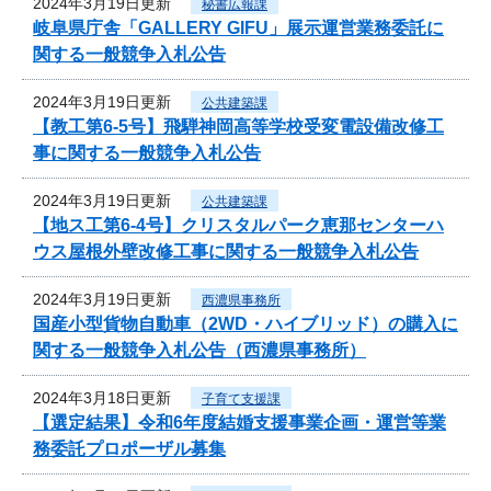
2024年3月19日更新
秘書広報課
岐阜県庁舎「GALLERY GIFU」展示運営業務委託に
関する一般競争入札公告
2024年3月19日更新
公共建築課
【教工第6-5号】飛騨神岡高等学校受変電設備改修工
事に関する一般競争入札公告
2024年3月19日更新
公共建築課
【地ス工第6-4号】クリスタルパーク恵那センターハ
ウス屋根外壁改修工事に関する一般競争入札公告
2024年3月19日更新
西濃県事務所
国産小型貨物自動車（2WD・ハイブリッド）の購入に
関する一般競争入札公告（西濃県事務所）
2024年3月18日更新
子育て支援課
【選定結果】令和6年度結婚支援事業企画・運営等業
務委託プロポーザル募集