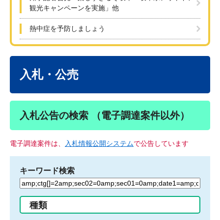
観光キャンペーンを実施」他
熱中症を予防しましょう
本
文
入札・公売
入札公告の検索 （電子調達案件以外）
電子調達案件は、
入札情報公開システム
で公告しています
キーワード検索
検
索
す
種類
る