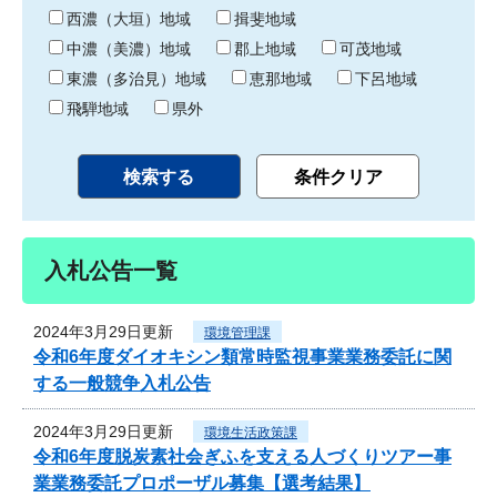
り
西濃（大垣）地域
揖斐地域
中濃（美濃）地域
郡上地域
可茂地域
東濃（多治見）地域
恵那地域
下呂地域
飛騨地域
県外
入札公告一覧
2024年3月29日更新
環境管理課
令和6年度ダイオキシン類常時監視事業業務委託に関
する一般競争入札公告
2024年3月29日更新
環境生活政策課
令和6年度脱炭素社会ぎふを支える人づくりツアー事
業業務委託プロポーザル募集【選考結果】