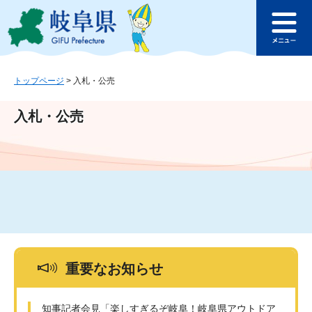
ペ
メ
このページの本文へ
ー
ニ
メ
ジ
ュ
ニ
の
ー
ュ
先
を
ー
頭
飛
トップページ
>
入札・公売
で
ば
す
し
入札・公売
。
て
本
文
へ
重要なお知らせ
知事記者会見「楽しすぎるぞ岐阜！岐阜県アウトドア