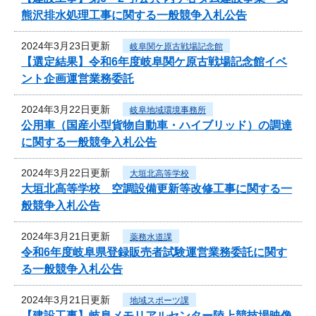
熊沢排水処理工事に関する一般競争入札公告
2024年3月23日更新
岐阜関ケ原古戦場記念館
【選定結果】令和6年度岐阜関ケ原古戦場記念館イベ
ント企画運営業務委託
2024年3月22日更新
岐阜地域環境事務所
公用車（国産小型貨物自動車・ハイブリッド）の調達
に関する一般競争入札公告
2024年3月22日更新
大垣北高等学校
大垣北高等学校 空調設備更新等改修工事に関する一
般競争入札公告
2024年3月21日更新
薬務水道課
令和6年度岐阜県登録販売者試験運営業務委託に関す
る一般競争入札公告
2024年3月21日更新
地域スポーツ課
【建設工事】岐阜メモリアルセンター陸上競技場映像