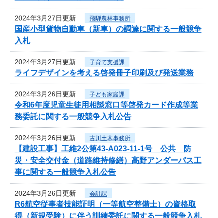
2024年3月27日更新
飛騨農林事務所
国産小型貨物自動車（新車）の調達に関する一般競争
入札
2024年3月27日更新
子育て支援課
ライフデザインを考える啓発冊子印刷及び発送業務
2024年3月26日更新
子ども家庭課
令和6年度児童生徒用相談窓口等啓発カード作成等業
務委託に関する一般競争入札公告
2024年3月26日更新
古川土木事務所
【建設工事】工維2公第43-A023-11-1号 公共 防
災・安全交付金（道路維持修繕）高野アンダーパス工
事に関する一般競争入札公告
2024年3月26日更新
会計課
R6航空従事者技能証明（一等航空整備士）の資格取
得（新規受験）に伴う訓練委託に関する一般競争入札