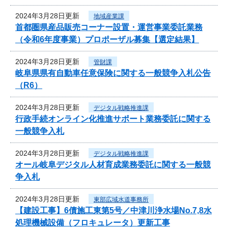
2024年3月28日更新
地域産業課
首都圏県産品販売コーナー設置・運営事業委託業務
（令和6年度事業）プロポーザル募集【選定結果】
2024年3月28日更新
管財課
岐阜県県有自動車任意保険に関する一般競争入札公告
（R6）
2024年3月28日更新
デジタル戦略推進課
行政手続オンライン化推進サポート業務委託に関する
一般競争入札
2024年3月28日更新
デジタル戦略推進課
オール岐阜デジタル人材育成業務委託に関する一般競
争入札
2024年3月28日更新
東部広域水道事務所
【建設工事】6債施工東第5号／中津川浄水場No.7,8水
処理機械設備（フロキュレータ）更新工事