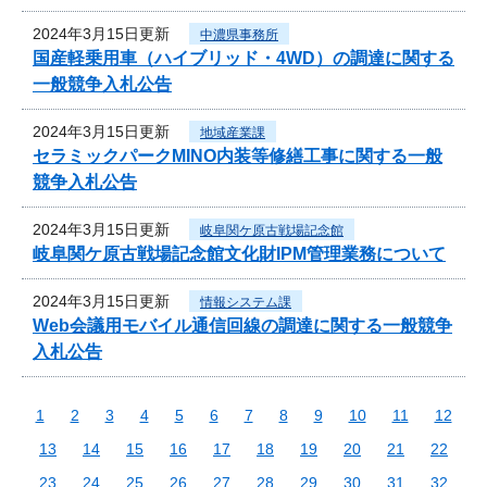
2024年3月15日更新
中濃県事務所
国産軽乗用車（ハイブリッド・4WD）の調達に関する
一般競争入札公告
2024年3月15日更新
地域産業課
セラミックパークMINO内装等修繕工事に関する一般
競争入札公告
2024年3月15日更新
岐阜関ケ原古戦場記念館
岐阜関ケ原古戦場記念館文化財IPM管理業務について
2024年3月15日更新
情報システム課
Web会議用モバイル通信回線の調達に関する一般競争
入札公告
1
2
3
4
5
6
7
8
9
10
11
12
13
14
15
16
17
18
19
20
21
22
23
24
25
26
27
28
29
30
31
32