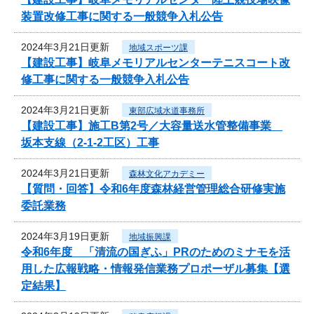
装置改修工事に関する一般競争入札公告
2024年3月21日更新
地域スポーツ課
【建設工事】岐阜メモリアルセンターテニスコート改
修工事に関する一般競争入札公告
2024年3月21日更新
東部広域水道事務所
【建設工事】施工B第2号／大容量送水管整備事業
坂本支線（2-1-2工区）工事
2024年3月21日更新
森林文化アカデミー
【質問・回答】令和6年度森林経営管理総合研修実施
委託業務
2024年3月19日更新
地域振興課
令和6年度 「清流の国ぎふ」PRのためのミナモを活
用した広報戦略・情報発信業務プロポーザル募集【選
定結果】