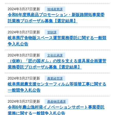
2024年3月27日更新
地域産業課
令和6年度県産品プロモーション・新販路開拓事業委
託業務プロポーザル募集【選定結果】
2024年3月27日更新
管財課
岐阜県庁舎物販スペース運営業務委託に関する一般競
争入札公告
2024年3月27日更新
文化伝承課
（仮称）「匠の国ぎふ」の技を支える道具展企画運営
業務委託プロポーザル募集【選定結果】
2024年3月27日更新
農業経営課
岐阜県就農支援センターフィルム等張替工事に関する
一般競争入札公告
2024年3月27日更新
農産物流通課
令和6年農山漁村発イノベーションサポート事業委託
業務に関する一般競争入札公告