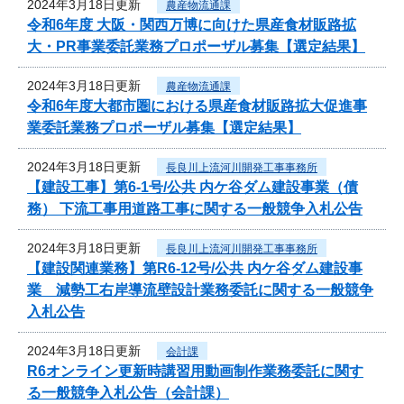
2024年3月18日更新
農産物流通課
令和6年度 大阪・関西万博に向けた県産食材販路拡
大・PR事業委託業務プロポーザル募集【選定結果】
2024年3月18日更新
農産物流通課
令和6年度大都市圏における県産食材販路拡大促進事
業委託業務プロポーザル募集【選定結果】
2024年3月18日更新
長良川上流河川開発工事事務所
【建設工事】第6-1号/公共 内ケ谷ダム建設事業（債
務） 下流工事用道路工事に関する一般競争入札公告
2024年3月18日更新
長良川上流河川開発工事事務所
【建設関連業務】第R6-12号/公共 内ケ谷ダム建設事
業 減勢工右岸導流壁設計業務委託に関する一般競争
入札公告
2024年3月18日更新
会計課
R6オンライン更新時講習用動画制作業務委託に関す
る一般競争入札公告（会計課）