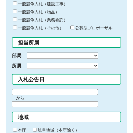
キ
一般競争入札（建設工事）
ー
一般競争入札（物品）
ワ
一般競争入札（業務委託）
ー
ド
一般競争入札（その他）
公募型プロポーザル
を
入
担当所属
力
部局
所属
入札公告日
期
から
間
期
の
間
始
地域
の
ま
終
り
わ
本庁
岐阜地域（本庁除く）