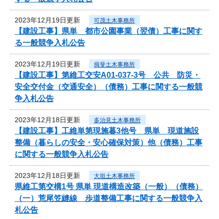
2023年12月19日更新
可茂土木事務所
【建設工事】県単 都市公園事業（翌債）工事に関す
る一般競争入札公告
2023年12月19日更新
揖斐土木事務所
【建設工事】第維工交安A01-037-3号 公共 防災・
安全交付金（交通安全）（債務）工事に関する一般競
争入札公告
2023年12月18日更新
多治見土木事務所
【建設工事】工維単第現施暮3他号 県単 現道施設
整備（暮らしの安全・安心確保対策）他（債務）工事
に関する一般競争入札公告
2023年12月18日更新
大垣土木事務所
県維工第交構1号 県単 現道構造改築（一般）（債務）
（一）荒尾笠縫線 歩道整備工事に関する一般競争入
札公告