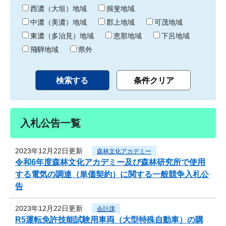
り
西濃（大垣）地域
揖斐地域
中濃（美濃）地域
郡上地域
可茂地域
東濃（多治見）地域
恵那地域
下呂地域
飛騨地域
県外
入札公告一覧
2023年12月22日更新
森林文化アカデミー
令和6年度森林文化アカデミー及び森林研究所で使用
する電気の調達（単価契約）に関する一般競争入札公
告
2023年12月22日更新
会計課
R5運転免許技能試験用車両（大型特殊自動車）の購