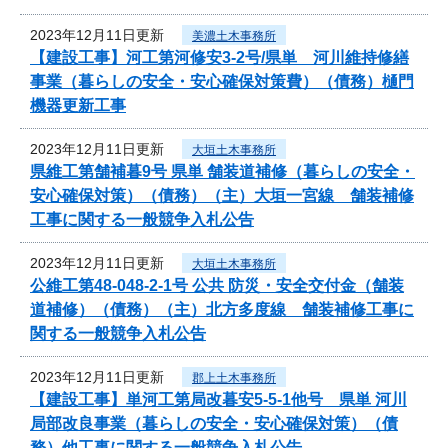
2023年12月11日更新
美濃土木事務所
【建設工事】河工第河修安3-2号/県単 河川維持修繕
事業（暮らしの安全・安心確保対策費）（債務）樋門
機器更新工事
2023年12月11日更新
大垣土木事務所
県維工第舗補暮9号 県単 舗装道補修（暮らしの安全・
安心確保対策）（債務）（主）大垣一宮線 舗装補修
工事に関する一般競争入札公告
2023年12月11日更新
大垣土木事務所
公維工第48-048-2-1号 公共 防災・安全交付金（舗装
道補修）（債務）（主）北方多度線 舗装補修工事に
関する一般競争入札公告
2023年12月11日更新
郡上土木事務所
【建設工事】単河工第局改暮安5-5-1他号 県単 河川
局部改良事業（暮らしの安全・安心確保対策）（債
務）他工事に関する一般競争入札公告