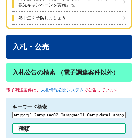
観光キャンペーンを実施」他
熱中症を予防しましょう
本
文
入札・公売
入札公告の検索 （電子調達案件以外）
電子調達案件は、
入札情報公開システム
で公告しています
キーワード検索
検
索
す
種類
る