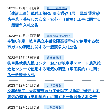
2023年12月18日更新
郡上土木事務所
【建設工事】単砂工第R5-暮安通砂-1号 県単 通常砂
防事業（暮らしの安全・安心）（債務）工事に関する
一般競争入札公告
2023年12月18日更新
本巣松陽高等学校
令和6年度 岐阜県立本巣松陽高等学校で使用する都
市ガスの調達に関する一般競争入札公告
2023年12月18日更新
農業経営課
岐阜県就農支援センターおよび岐阜県スマート農業推
進センターで使用する電気の調達（単価契約）に関す
る一般競争入札
2023年12月14日更新
大垣警察署
令和6年度 大垣警察署分庁舎以下13施設で使用する
電気の調達（単価契約）に関する一般競争入札公告
2023年12月13日更新
山県警察署