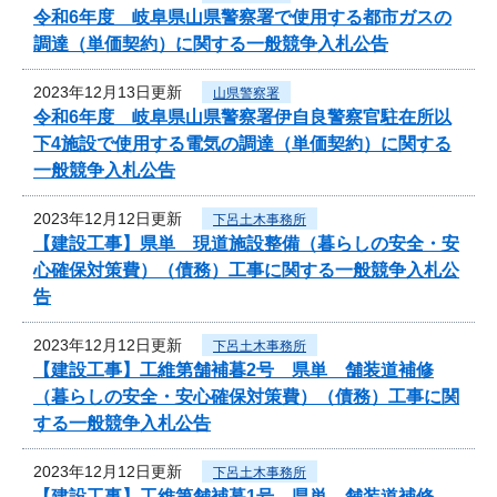
令和6年度 岐阜県山県警察署で使用する都市ガスの
調達（単価契約）に関する一般競争入札公告
2023年12月13日更新
山県警察署
令和6年度 岐阜県山県警察署伊自良警察官駐在所以
下4施設で使用する電気の調達（単価契約）に関する
一般競争入札公告
2023年12月12日更新
下呂土木事務所
【建設工事】県単 現道施設整備（暮らしの安全・安
心確保対策費）（債務）工事に関する一般競争入札公
告
2023年12月12日更新
下呂土木事務所
【建設工事】工維第舗補暮2号 県単 舗装道補修
（暮らしの安全・安心確保対策費）（債務）工事に関
する一般競争入札公告
2023年12月12日更新
下呂土木事務所
【建設工事】工維第舗補暮1号 県単 舗装道補修