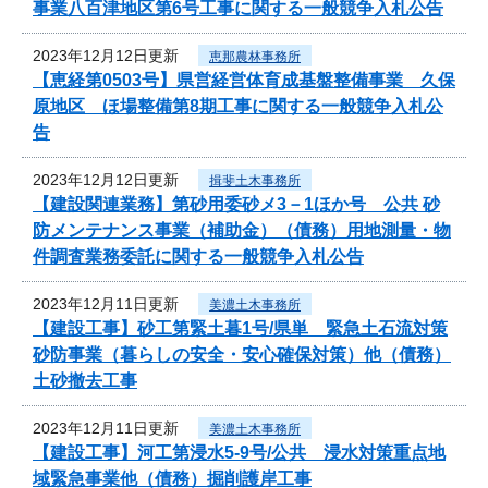
事業八百津地区第6号工事に関する一般競争入札公告
2023年12月12日更新
恵那農林事務所
【恵経第0503号】県営経営体育成基盤整備事業 久保
原地区 ほ場整備第8期工事に関する一般競争入札公
告
2023年12月12日更新
揖斐土木事務所
【建設関連業務】第砂用委砂メ3－1ほか号 公共 砂
防メンテナンス事業（補助金）（債務）用地測量・物
件調査業務委託に関する一般競争入札公告
2023年12月11日更新
美濃土木事務所
【建設工事】砂工第緊土暮1号/県単 緊急土石流対策
砂防事業（暮らしの安全・安心確保対策）他（債務）
土砂撤去工事
2023年12月11日更新
美濃土木事務所
【建設工事】河工第浸水5-9号/公共 浸水対策重点地
域緊急事業他（債務）掘削護岸工事