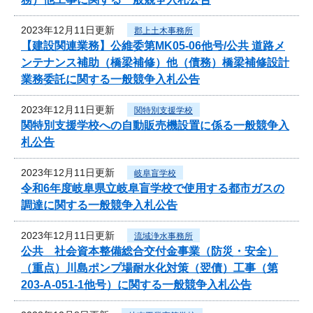
2023年12月11日更新
郡上土木事務所
【建設関連業務】公維委第MK05-06他号/公共 道路メ
ンテナンス補助（橋梁補修）他（債務）橋梁補修設計
業務委託に関する一般競争入札公告
2023年12月11日更新
関特別支援学校
関特別支援学校への自動販売機設置に係る一般競争入
札公告
2023年12月11日更新
岐阜盲学校
令和6年度岐阜県立岐阜盲学校で使用する都市ガスの
調達に関する一般競争入札公告
2023年12月11日更新
流域浄水事務所
公共 社会資本整備総合交付金事業（防災・安全）
（重点）川島ポンプ場耐水化対策（翌債）工事（第
203-A-051-1他号）に関する一般競争入札公告