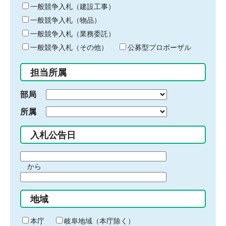
キ
一般競争入札（建設工事）
ー
一般競争入札（物品）
ワ
一般競争入札（業務委託）
ー
ド
一般競争入札（その他）
公募型プロポーザル
を
入
担当所属
力
部局
所属
入札公告日
期
から
間
期
の
間
始
地域
の
ま
終
り
わ
本庁
岐阜地域（本庁除く）