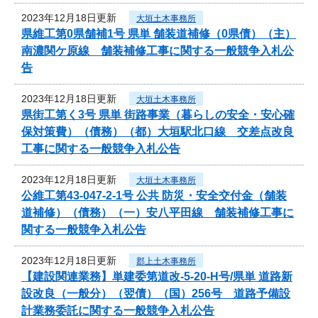
2023年12月18日更新
大垣土木事務所
県維工第0県舗補1号 県単 舗装道補修（0県債）（主）
南濃関ケ原線 舗装補修工事に関する一般競争入札公
告
2023年12月18日更新
大垣土木事務所
県街工第く3号 県単 街路事業（暮らしの安全・安心確
保対策費）（債務）（都）大垣駅北口線 交差点改良
工事に関する一般競争入札公告
2023年12月18日更新
大垣土木事務所
公維工第43-047-2-1号 公共 防災・安全交付金（舗装
道補修）（債務）（一）安八平田線 舗装補修工事に
関する一般競争入札公告
2023年12月18日更新
郡上土木事務所
【建設関連業務】単建委第道改-5-20-H号/県単 道路新
設改良（一般分）（翌債）（国）256号 道路予備設
計業務委託に関する一般競争入札公告