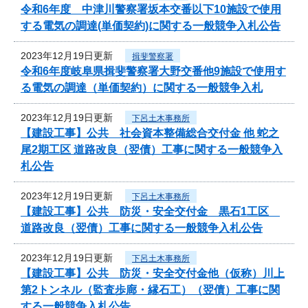
令和6年度 中津川警察署坂本交番以下10施設で使用
する電気の調達(単価契約)に関する一般競争入札公告
2023年12月19日更新
揖斐警察署
令和6年度岐阜県揖斐警察署大野交番他9施設で使用す
る電気の調達（単価契約）に関する一般競争入札
2023年12月19日更新
下呂土木事務所
【建設工事】公共 社会資本整備総合交付金 他 蛇之
尾2期工区 道路改良（翌債）工事に関する一般競争入
札公告
2023年12月19日更新
下呂土木事務所
【建設工事】公共 防災・安全交付金 黒石1工区
道路改良（翌債）工事に関する一般競争入札公告
2023年12月19日更新
下呂土木事務所
【建設工事】公共 防災・安全交付金他（仮称）川上
第2トンネル（監査歩廊・縁石工）（翌債）工事に関
する一般競争入札公告