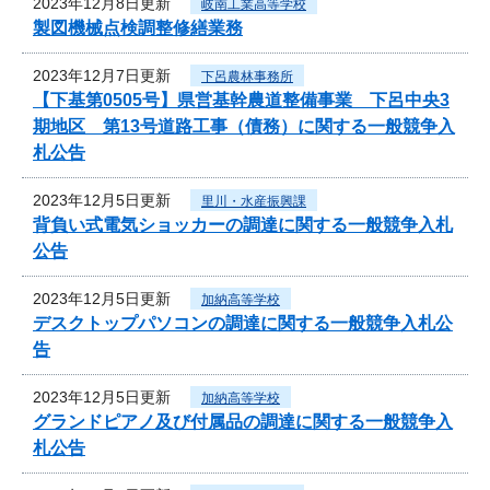
2023年12月8日更新
岐南工業高等学校
製図機械点検調整修繕業務
2023年12月7日更新
下呂農林事務所
【下基第0505号】県営基幹農道整備事業 下呂中央3
期地区 第13号道路工事（債務）に関する一般競争入
札公告
2023年12月5日更新
里川・水産振興課
背負い式電気ショッカーの調達に関する一般競争入札
公告
2023年12月5日更新
加納高等学校
デスクトップパソコンの調達に関する一般競争入札公
告
2023年12月5日更新
加納高等学校
グランドピアノ及び付属品の調達に関する一般競争入
札公告