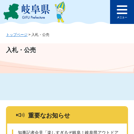
ペ
メ
このページの本文へ
ー
ニ
メ
ジ
ュ
ニ
の
ー
ュ
先
を
ー
頭
飛
トップページ
>
入札・公売
で
ば
す
し
入札・公売
。
て
本
文
へ
重要なお知らせ
知事記者会見「楽しすぎるぞ岐阜！岐阜県アウトドア