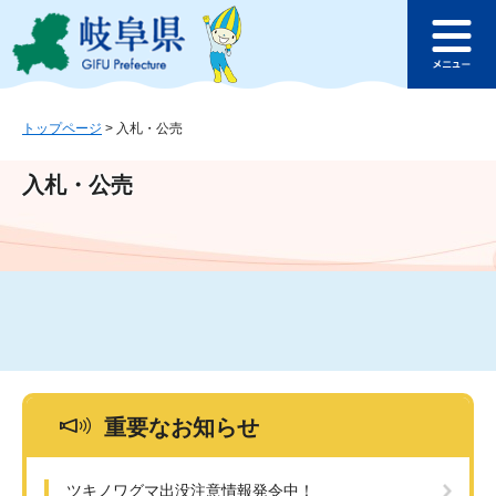
ペ
メ
このページの本文へ
ー
ニ
メ
ジ
ュ
ニ
の
ー
ュ
先
を
ー
頭
飛
トップページ
>
入札・公売
で
ば
す
し
入札・公売
。
て
本
文
へ
重要なお知らせ
ツキノワグマ出没注意情報発令中！