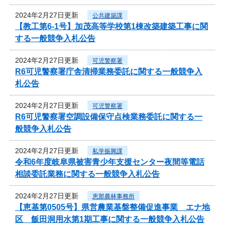
2024年2月27日更新
公共建築課
【教工第6-1号】加茂高等学校第1棟改築建築工事に関
する一般競争入札公告
2024年2月27日更新
可児警察署
R6可児警察署庁舎清掃業務委託に関する一般競争入
札公告
2024年2月27日更新
可児警察署
R6可児警察署空調設備保守点検業務委託に関する一
般競争入札公告
2024年2月27日更新
私学振興課
令和6年度岐阜県被害青少年支援センター夜間等電話
相談委託業務に関する一般競争入札公告
2024年2月27日更新
恵那農林事務所
【恵基第0505号】県営農業基盤整備促進事業 エナ地
区 飯田洞用水第1期工事に関する一般競争入札公告