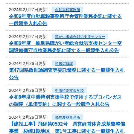
2024年2月27日更新
自動車税事務所
令和6年度自動車税事務所庁舎管理業務委託に関する
一般競争入札公告
2024年2月27日更新
障がい者総合就労支援センター
令和6年度 岐阜県障がい者総合就労支援センター空
調設備保守点検業務委託に関する一般競争入札公告
2024年2月26日更新
秘書広報課
第47回県政世論調査等委託業務に関する一般競争入札
公告
2024年2月26日更新
中濃特別支援学校
令和6年度中濃特別支援学校で使用するプロパンガス
の調達（単価契約）に関する一般競争入札公告
2024年2月26日更新
飛騨農林事務所
【建設工事】飛経第0502号 県営経営体育成基盤整備
事業 杉崎1期地区 第1号工事に関する一般競争入札