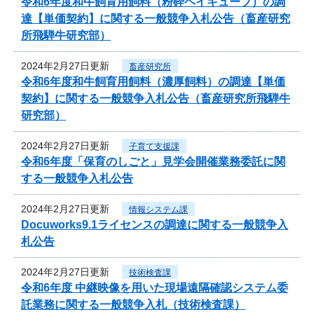
令和6年度和牛飼育用飼料（粉砕ヘイキューブ）の調
達【単価契約】に関する一般競争入札公告（畜産研究
所飛騨牛研究部）
2024年2月27日更新
畜産研究所
令和6年度和牛飼育用飼料（濃厚飼料）の調達【単価
契約】に関する一般競争入札公告（畜産研究所飛騨牛
研究部）
2024年2月27日更新
子育て支援課
令和6年度「保育のしごと」見学会開催業務委託に関
する一般競争入札公告
2024年2月27日更新
情報システム課
Docuworks9.1ライセンスの調達に関する一般競争入
札公告
2024年2月27日更新
技術検査課
令和6年度 中継映像を用いた現場遠隔確認システム委
託業務に関する一般競争入札（技術検査課）