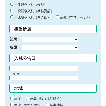
ー
一般競争入札（物品）
ワ
一般競争入札（業務委託）
ー
ド
一般競争入札（その他）
公募型プロポーザル
を
入
担当所属
力
部局
所属
入札公告日
期
から
間
期
の
間
始
地域
の
ま
終
り
わ
本庁
岐阜地域（本庁除く）
り
西濃（大垣）地域
揖斐地域