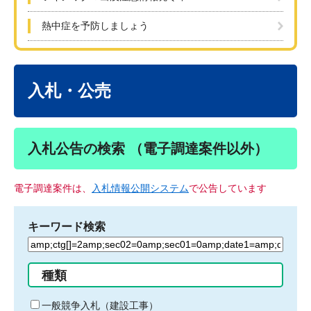
熱中症を予防しましょう
本
文
入札・公売
入札公告の検索 （電子調達案件以外）
電子調達案件は、
入札情報公開システム
で公告しています
キーワード検索
検
索
す
種類
る
キ
一般競争入札（建設工事）