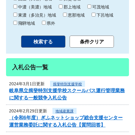
中濃（美濃）地域
郡上地域
可茂地域
東濃（多治見）地域
恵那地域
下呂地域
飛騨地域
県外
入札公告一覧
2024年3月1日更新
揖斐特別支援学校
岐阜県立揖斐特別支援学校スクールバス運行管理業務
に関する一般競争入札公告
2024年2月29日更新
地域産業課
（令和6年度）ぎふネットショップ総合支援センター
運営業務委託に関する入札公告【質問回答】