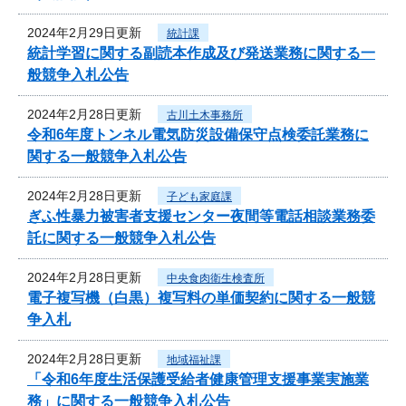
2024年2月29日更新
統計課
統計学習に関する副読本作成及び発送業務に関する一
般競争入札公告
2024年2月28日更新
古川土木事務所
令和6年度トンネル電気防災設備保守点検委託業務に
関する一般競争入札公告
2024年2月28日更新
子ども家庭課
ぎふ性暴力被害者支援センター夜間等電話相談業務委
託に関する一般競争入札公告
2024年2月28日更新
中央食肉衛生検査所
電子複写機（白黒）複写料の単価契約に関する一般競
争入札
2024年2月28日更新
地域福祉課
「令和6年度生活保護受給者健康管理支援事業実施業
務」に関する一般競争入札公告