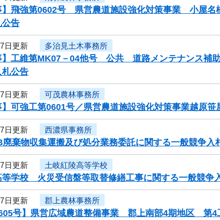
事】飛強第0602号 県営農道施設強化対策事業 小屋
札公告
27日更新
多治見土木事務所
事】工維第MK07－04他号 公共 道路メンテナンス
入札公告
27日更新
可茂農林事務所
事】可強工第0601号／県営農道施設強化対策事業越原笹
27日更新
西濃県事務所
CB廃棄物収集運搬及び処分業務委託に関する一般競争入
27日更新
土岐紅陵高等学校
高等学校 火災受信盤等取替修繕工事に関する一般競争
27日更新
郡上農林事務所
605号】県営広域農道整備事業 郡上南部4期地区 第