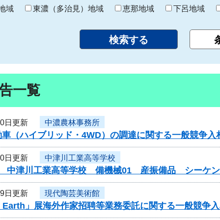
り
地域
東濃（多治見）地域
恵那地域
下呂地域
告一覧
30日更新
中濃農林事務所
動車（ハイブリッド・4WD）の調達に関する一般競争入
30日更新
中津川工業高等学校
度 中津川工業高等学校 備機械01 産振備品 シーケ
29日更新
現代陶芸美術館
 of Earth」展海外作家招聘等業務委託に関する一般競争