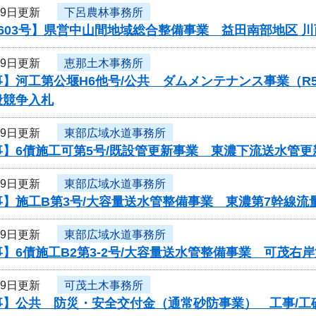
29日更新
下呂農林事務所
603号】県営中山間地域総合整備事業 益田南部地区 
29日更新
恵那土木事務所
事】河工第公堰H6他号/公共 ダムメンテナンス事業（
般競争入札
29日更新
東部広域水道事務所
】6債施工可第5号/既設管更新事業 東濃下流送水管更
29日更新
東部広域水道事務所
】施工B第3号/大容量送水管整備事業 東濃第7幹線流
29日更新
東部広域水道事務所
】6債施工B2第3-2号/大容量送水管整備事業 可茂右
29日更新
可茂土木事務所
】公共 防災・安全交付金（通常砂防事業） 工事/工砂