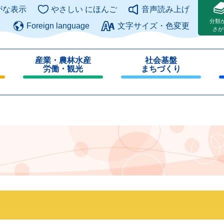
このページの本文へ
がな表示
やさしい にほんご
音声読み上げ
分類
Foreign language
文字サイズ・色変更
さが
産業・農林水産
社会基盤
労働・観光
まちづくり
閉
閉
じ
じ
る
る