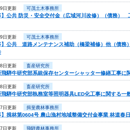
29日更新
可茂土木事務所
】公共 防災・安全交付金（広域河川改修）（債務） 工
29日更新
可茂土木事務所
】公共 道路メンテナンス補助（橋梁補修）他（債務） 
告
28日更新
畜産研究所
所飛騨牛研究部系統保存センターシャッター修繕工事に
28日更新
畜産研究所
所飛騨牛研究部執務室等照明器具LED化工事に関する一
27日更新
揖斐農林事務所
】揖林第0604号 農山漁村地域整備交付金事業 林道春
27日更新
飛騨農林事務所