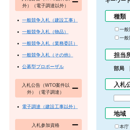
キーワー
外）（電子調達以外）
種類
一般競争入札（建設工事）
一般
一般競争入札（物品）
一般
一般競争入札（業務委託）
担当
一般競争入札（その他）
公募型プロポーザル
部局
入札
入札公告（WTO案件以
外）（電子調達）
期
間
電子調達（建設工事以外）
の
地域
始
入札参加資格
ま
本庁