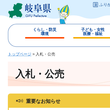
ペ
メ
ふり
ー
ニ
ジ
ュ
の
ー
先
を
くらし・防災
子ども・女性
頭
飛
環境
医療・福祉
で
ば
閉
閉
す
し
じ
じ
。
て
る
る
トップページ
>
入札・公売
本
文
へ
入札・公売
重要なお知らせ