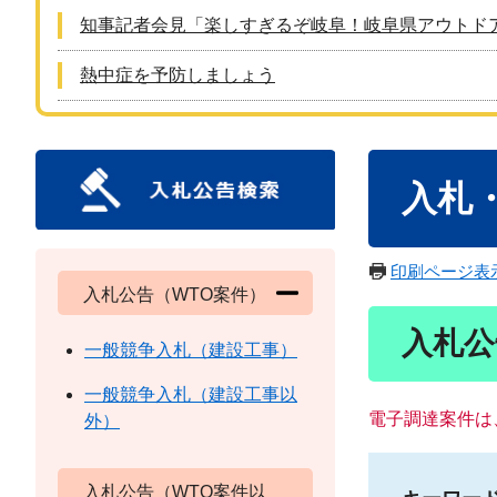
知事記者会見「楽しすぎるぞ岐阜！岐阜県アウトド
熱中症を予防しましょう
本
入札
文
印刷ページ表
入札公告（WTO案件）
入札公
一般競争入札（建設工事）
一般競争入札（建設工事以
電子調達案件は
外）
入札公告（WTO案件以