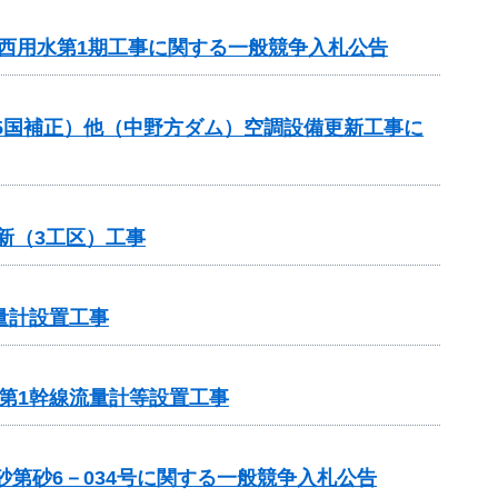
川西用水第1期工事に関する一般競争入札公告
R5国補正）他（中野方ダム）空調設備更新工事に
新（3工区）工事
量計設置工事
岸第1幹線流量計等設置工事
第砂6－034号に関する一般競争入札公告