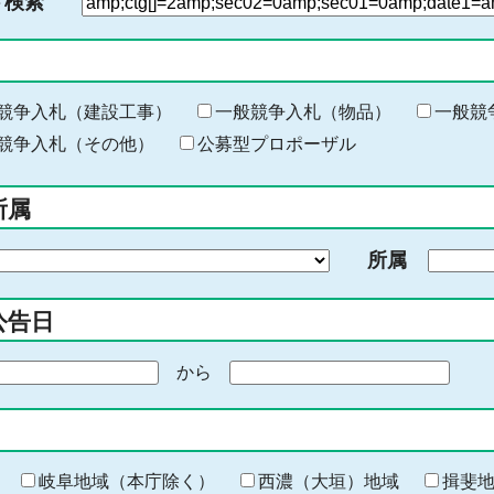
ド検索
検
索
す
る
キ
競争入札（建設工事）
一般競争入札（物品）
一般競
ー
競争入札（その他）
公募型プロポーザル
ワ
ー
所属
ド
を
所属
入
力
公告日
から
期
間
の
終
わ
岐阜地域（本庁除く）
西濃（大垣）地域
揖斐