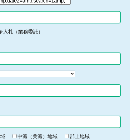
争入札（業務委託）
地域
中濃（美濃）地域
郡上地域