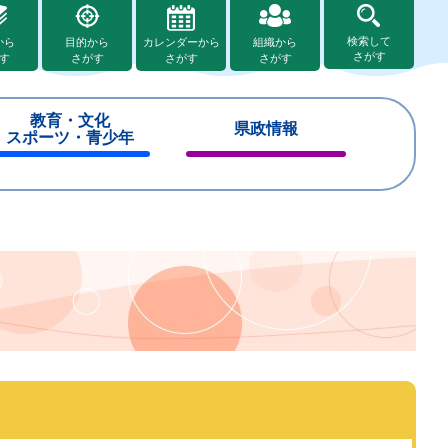
検索して
から
目的から
カレンダーから
組織から
さがす
す
さがす
さがす
さがす
教育・文化
県政情報
スポーツ・青少年
閉
閉
じ
じ
る
る