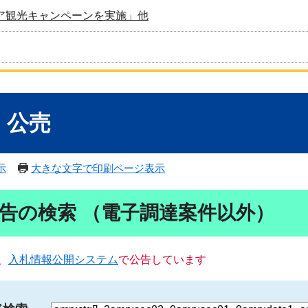
ア観光キャンペーンを実施」他
・公売
示
大きな文字で印刷ページ表示
告の検索 （電子調達案件以外）
、
入札情報公開システム
で公告しています