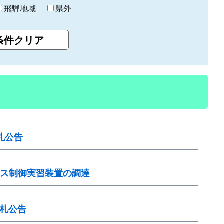
飛騨地域
県外
札公告
ンス制御実習装置の調達
入札公告