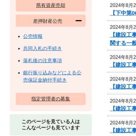
2024年8月
県有資産売却
【下中第0
差押財産公売
2024年8月
【建設工
公売情報
関する一
共同入札の手続き
2024年8月
落札後の注意事項
【建設工事
銀行振り込みなどによる公
2024年8月
売保証金納付手続き
【建設工事
指定管理者の募集
2024年8月
【建設工事
このページを見ている人は
2024年8月
こんなページも見ています
【建設工事