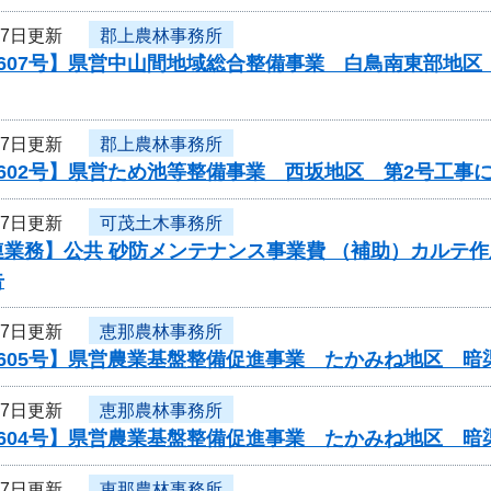
27日更新
郡上農林事務所
0607号】県営中山間地域総合整備事業 白鳥南東部地
27日更新
郡上農林事務所
602号】県営ため池等整備事業 西坂地区 第2号工事
27日更新
可茂土木事務所
業務】公共 砂防メンテナンス事業費 （補助）カルテ作
告
27日更新
恵那農林事務所
0605号】県営農業基盤整備促進事業 たかみね地区 暗
27日更新
恵那農林事務所
0604号】県営農業基盤整備促進事業 たかみね地区 暗
27日更新
恵那農林事務所