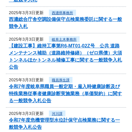
2025年3月3日更新
西濃県事務所
西濃総合庁舎空調設備保守点検業務委託に関する一般
競争入札
2025年3月3日更新
岐阜土木事務所
【建設工事】維持工事第R6-MT01-02Z号 公共 道路
メンテナンス補助（道路維持修繕）（ゼロ県債）大須
トンネルほかトンネル補修工事に関する一般競争入札
公告
2025年3月3日更新
職員厚生課
令和7年度岐阜県職員一般定期・雇入時健康診断及び
特殊業務従事者健康診断実施業務（単価契約）に関す
る一般競争入札公告
2025年3月3日更新
河川課
令和7年度危機管理型水位計保守点検業務に関する一
般競争入札公告