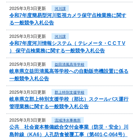
2025年3月3日更新
河川課
令和7年度簡易型河川監視カメラ保守点検業務に関す
る一般競争入札公告
2025年3月3日更新
河川課
令和7年度河川情報システム（ テレメータ・C C T V
） 保守点検業務に関する一般競争入札公告
2025年3月3日更新
益田清風高等学校
岐阜県立益田清風高等学校への自動販売機設置に係る
一般競争入札公告
2025年3月3日更新
郡上特別支援学校
岐阜県立郡上特別支援学校（那比）スクールバス運行
管理業務に関する一般競争入札公告
2025年3月3日更新
流域浄水事務所
公共 社会資本整備総合交付金事業（防災・安全）川
島幹線（KA6）人孔防食被覆工事（第401-C-064号）