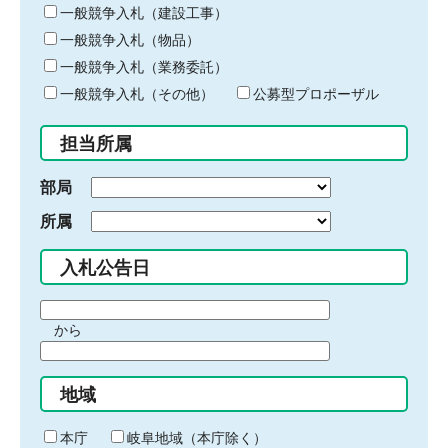
キ
一般競争入札（建設工事）
ー
一般競争入札（物品）
ワ
一般競争入札（業務委託）
ー
ド
一般競争入札（その他）
公募型プロポーザル
を
入
担当所属
力
部局
所属
入札公告日
期
から
間
期
の
間
始
地域
の
ま
終
り
わ
本庁
岐阜地域（本庁除く）