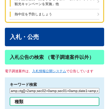
観光キャンペーンを実施」他
熱中症を予防しましょう
本
文
入札・公売
入札公告の検索 （電子調達案件以外）
電子調達案件は、
入札情報公開システム
で公告しています
キーワード検索
検
索
す
種類
る