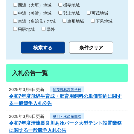
り
西濃（大垣）地域
揖斐地域
中濃（美濃）地域
郡上地域
可茂地域
東濃（多治見）地域
恵那地域
下呂地域
飛騨地域
県外
入札公告一覧
2025年3月6日更新
加茂農林高等学校
令和7年度飛騨牛育成・肥育用飼料の単価契約に関す
る一般競争入札公告
2025年3月6日更新
里川・水産振興課
令和7年度清流長良川あゆパーク大型テント設置業務
に関する一般競争入札公告