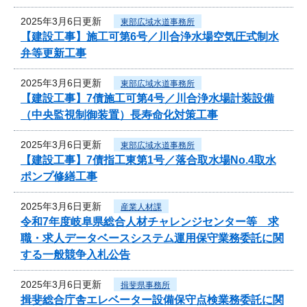
2025年3月6日更新
東部広域水道事務所
【建設工事】施工可第6号／川合浄水場空気圧式制水
弁等更新工事
2025年3月6日更新
東部広域水道事務所
【建設工事】7債施工可第4号／川合浄水場計装設備
（中央監視制御装置）長寿命化対策工事
2025年3月6日更新
東部広域水道事務所
【建設工事】7債指工東第1号／落合取水場No.4取水
ポンプ修繕工事
2025年3月6日更新
産業人材課
令和7年度岐阜県総合人材チャレンジセンター等 求
職・求人データベースシステム運用保守業務委託に関
する一般競争入札公告
2025年3月6日更新
揖斐県事務所
揖斐総合庁舎エレベーター設備保守点検業務委託に関