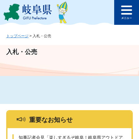
ペ
メ
このページの本文へ
ー
ニ
メ
ジ
ュ
ニ
の
ー
ュ
先
を
ー
頭
飛
トップページ
>
入札・公売
で
ば
す
し
入札・公売
。
て
本
文
へ
重要なお知らせ
知事記者会見「楽しすぎるぞ岐阜！岐阜県アウトドア