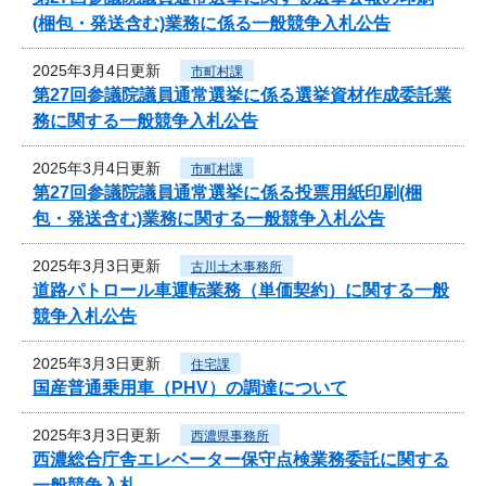
(梱包・発送含む)業務に係る一般競争入札公告
2025年3月4日更新
市町村課
第27回参議院議員通常選挙に係る選挙資材作成委託業
務に関する一般競争入札公告
2025年3月4日更新
市町村課
第27回参議院議員通常選挙に係る投票用紙印刷(梱
包・発送含む)業務に関する一般競争入札公告
2025年3月3日更新
古川土木事務所
道路パトロール車運転業務（単価契約）に関する一般
競争入札公告
2025年3月3日更新
住宅課
国産普通乗用車（PHV）の調達について
2025年3月3日更新
西濃県事務所
西濃総合庁舎エレベーター保守点検業務委託に関する
一般競争入札