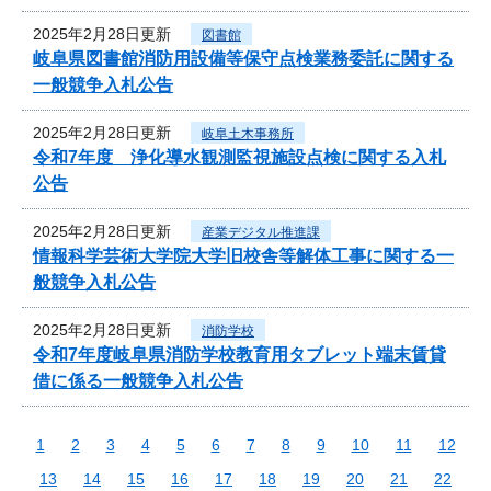
2025年2月28日更新
図書館
岐阜県図書館消防用設備等保守点検業務委託に関する
一般競争入札公告
2025年2月28日更新
岐阜土木事務所
令和7年度 浄化導水観測監視施設点検に関する入札
公告
2025年2月28日更新
産業デジタル推進課
情報科学芸術大学院大学旧校舎等解体工事に関する一
般競争入札公告
2025年2月28日更新
消防学校
令和7年度岐阜県消防学校教育用タブレット端末賃貸
借に係る一般競争入札公告
1
2
3
4
5
6
7
8
9
10
11
12
13
14
15
16
17
18
19
20
21
22