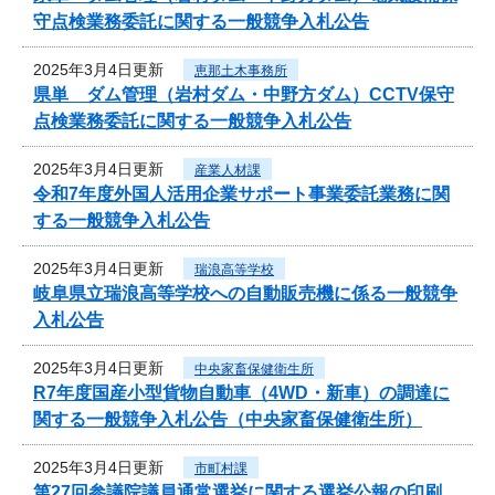
守点検業務委託に関する一般競争入札公告
2025年3月4日更新
恵那土木事務所
県単 ダム管理（岩村ダム・中野方ダム）CCTV保守
点検業務委託に関する一般競争入札公告
2025年3月4日更新
産業人材課
令和7年度外国人活用企業サポート事業委託業務に関
する一般競争入札公告
2025年3月4日更新
瑞浪高等学校
岐阜県立瑞浪高等学校への自動販売機に係る一般競争
入札公告
2025年3月4日更新
中央家畜保健衛生所
R7年度国産小型貨物自動車（4WD・新車）の調達に
関する一般競争入札公告（中央家畜保健衛生所）
2025年3月4日更新
市町村課
第27回参議院議員通常選挙に関する選挙公報の印刷