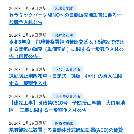
2024年1月29日更新
地域産業課
セラミックパークMINOへの自動販売機設置に係る一
般競争入札公告
2024年1月26日更新
飛騨警察署
令和6年度 飛騨警察署神岡警部交番以下5施設で使用
する電気の調達（単価契約）に関する一般競争入札公
告（再度公告）
2024年1月26日更新
下呂土木事務所
凍結防止剤散布車（自走式 3t級 4×4）の購入に関
する一般競争入札
2024年1月26日更新
揖斐農林事務所
【建設工事】揖治第0518号 予防治山事業 大口洞地
区 工事に関する一般競争入札公告
2024年1月26日更新
医療整備課
県有施設に設置する自動体外式除細動器(AED)の賃貸