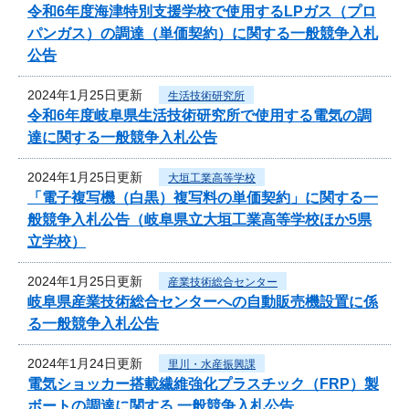
令和6年度海津特別支援学校で使用するLPガス（プロ
パンガス）の調達（単価契約）に関する一般競争入札
公告
2024年1月25日更新
生活技術研究所
令和6年度岐阜県生活技術研究所で使用する電気の調
達に関する一般競争入札公告
2024年1月25日更新
大垣工業高等学校
「電子複写機（白黒）複写料の単価契約」に関する一
般競争入札公告（岐阜県立大垣工業高等学校ほか5県
立学校）
2024年1月25日更新
産業技術総合センター
岐阜県産業技術総合センターへの自動販売機設置に係
る一般競争入札公告
2024年1月24日更新
里川・水産振興課
電気ショッカー搭載繊維強化プラスチック（FRP）製
ボートの調達に関する 一般競争入札公告