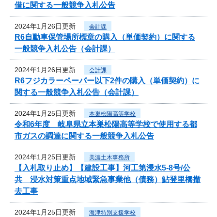
借に関する一般競争入札公告
2024年1月26日更新
会計課
R6自動車保管場所標章の購入（単価契約）に関する
一般競争入札公告（会計課）
2024年1月26日更新
会計課
R6フジカラーペーパー以下2件の購入（単価契約）に
関する一般競争入札公告（会計課）
2024年1月25日更新
本巣松陽高等学校
令和6年度 岐阜県立本巣松陽高等学校で使用する都
市ガスの調達に関する一般競争入札公告
2024年1月25日更新
美濃土木事務所
【入札取り止め】【建設工事】河工第浸水5-8号/公
共 浸水対策重点地域緊急事業他（債務）鮎登里橋撤
去工事
2024年1月25日更新
海津特別支援学校