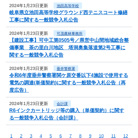
2024年1月23日更新
池田高等学校
岐阜県立池田高等学校グラウンド西テニスコート修繕
工事に関する一般競争入札公告
2024年1月23日更新
可茂農林事務所
【建設工事】可中工第0505号／県営中山間地域総合整
備事業 茶の里白川地区 塔洞奥集落道第2号工事に
関する一般競争入札公告
2024年1月23日更新
垂井警察署
令和6年度垂井警察署関ケ原交番以下4施設で使用する
電気の調達(単価契約)に関する一般競争入札公告（再
度広告）
2024年1月23日更新
会計課
R6インクカートリッジ等の購入（単価契約）に関す
る一般競争入札公告（会計課）
1
2
3
4
5
6
7
8
9
10
11
12