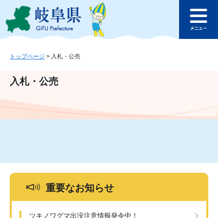
ペ
メ
このページの本文へ
ー
ニ
メ
ジ
ュ
ニ
の
ー
ュ
先
を
ー
頭
飛
トップページ
>
入札・公売
で
ば
す
し
入札・公売
。
て
本
文
へ
重要なお知らせ
ツキノワグマ出没注意情報発令中！