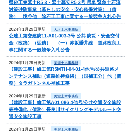
県砂工第緊土R5-3・緊土暮安R5-3号 県単 緊急土石流
対策砂防事業（暮らしの安全・安心確保対策）（債
務） 境谷他 除石工工事に関する一般競争入札公告
2024年1月29日更新
大垣土木事務所
公建工第交建防11-A01-003-3号 公共 防災・安全交付
金（改築）（翌債） （一）赤坂垂井線 道路改良工
事に関する一般競争入札公告
2024年1月29日更新
美濃土木事務所
【建設工事】維工第R5MTH-04-01-4他号/公共道路メ
ンテナンス補助（道路維持修繕）（国補正分）他（債
務）タラガトンネル補修工事
2024年1月29日更新
美濃土木事務所
【建設工事】維工第A01-086-4他号/公共交通安全施設
等整備他（債務）長良川サイクリングモデルルート交
通安全施設工事
2024年1月29日更新
美濃土木事務所