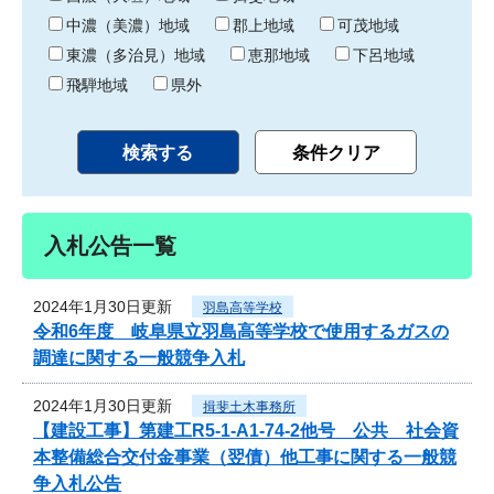
中濃（美濃）地域
郡上地域
可茂地域
東濃（多治見）地域
恵那地域
下呂地域
飛騨地域
県外
入札公告一覧
2024年1月30日更新
羽島高等学校
令和6年度 岐阜県立羽島高等学校で使用するガスの
調達に関する一般競争入札
2024年1月30日更新
揖斐土木事務所
【建設工事】第建工R5-1-A1-74-2他号 公共 社会資
本整備総合交付金事業（翌債）他工事に関する一般競
争入札公告