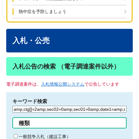
熱中症を予防しましょう
本
文
入札・公売
入札公告の検索 （電子調達案件以外）
電子調達案件は、
入札情報公開システム
で公告しています
キーワード検索
検
索
す
種類
る
キ
一般競争入札（建設工事）