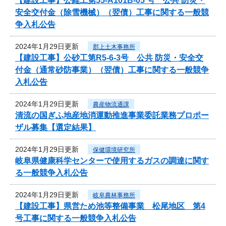
【建設工事】公維工第55-A101B-05 号 公共 防災・
安全交付金（除雪機械）（翌債）工事に関する一般競
争入札公告
2024年1月29日更新
郡上土木事務所
【建設工事】公砂工第R5-6-3号 公共 防災・安全交
付金（通常砂防事業）（翌債）工事に関する一般競争
入札公告
2024年1月29日更新
農産物流通課
清流の国ぎふ地産地消運動推進事業委託業務プロポー
ザル募集【選定結果】
2024年1月29日更新
保健環境研究所
岐阜県健康科学センターで使用するガスの調達に関す
る一般競争入札公告
2024年1月29日更新
岐阜農林事務所
【建設工事】県営ため池等整備事業 松尾地区 第4
号工事に関する一般競争入札公告