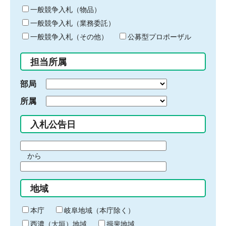
ー
一般競争入札（物品）
ワ
一般競争入札（業務委託）
ー
ド
一般競争入札（その他）
公募型プロポーザル
を
入
担当所属
力
部局
所属
入札公告日
期
から
間
期
の
間
始
地域
の
ま
終
り
わ
本庁
岐阜地域（本庁除く）
り
西濃（大垣）地域
揖斐地域