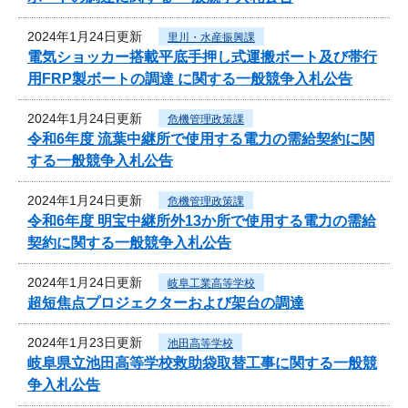
2024年1月24日更新
里川・水産振興課
電気ショッカー搭載平底手押し式運搬ボート及び帯行
用FRP製ボートの調達 に関する一般競争入札公告
2024年1月24日更新
危機管理政策課
令和6年度 流葉中継所で使用する電力の需給契約に関
する一般競争入札公告
2024年1月24日更新
危機管理政策課
令和6年度 明宝中継所外13か所で使用する電力の需給
契約に関する一般競争入札公告
2024年1月24日更新
岐阜工業高等学校
超短焦点プロジェクターおよび架台の調達
2024年1月23日更新
池田高等学校
岐阜県立池田高等学校救助袋取替工事に関する一般競
争入札公告