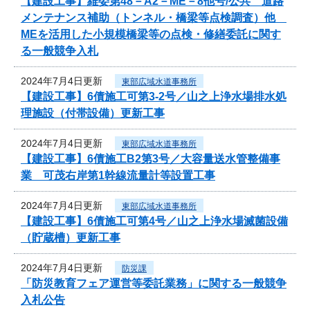
【建設工事】維委第48－A2－ME－8他号/公共 道路
メンテナンス補助（トンネル・橋梁等点検調査）他
MEを活用した小規模橋梁等の点検・修繕委託に関す
る一般競争入札
2024年7月4日更新
東部広域水道事務所
【建設工事】6債施工可第3-2号／山之上浄水場排水処
理施設（付帯設備）更新工事
2024年7月4日更新
東部広域水道事務所
【建設工事】6債施工B2第3号／大容量送水管整備事
業 可茂右岸第1幹線流量計等設置工事
2024年7月4日更新
東部広域水道事務所
【建設工事】6債施工可第4号／山之上浄水場滅菌設備
（貯蔵槽）更新工事
2024年7月4日更新
防災課
「防災教育フェア運営等委託業務」に関する一般競争
入札公告