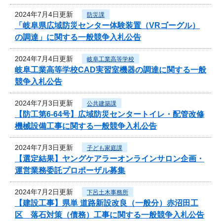
2024年7月4日更新
防災課
「岐阜県広域防災センター体験装置（VRゴーグル）
の調達」に関する一般競争入札公告
2024年7月4日更新
岐阜工業高等学校
岐阜工業高等学校CAD実習室機器の調達に関する一般
競争入札公告
2024年7月3日更新
公共建築課
【防工第6-64号】広域防災センタートイレ・配管改修
機械設備工事に関する一般競争入札公告
2024年7月3日更新
子ども家庭課
【選定結果】ヤングケアラーオンラインサロン企画・
運営業務委託プロポーザル募集
2024年7月2日更新
下呂土木事務所
【建設工事】県単 道路新設改良（一般分）赤沼田工
区 落石対策（債務）工事に関する一般競争入札公告