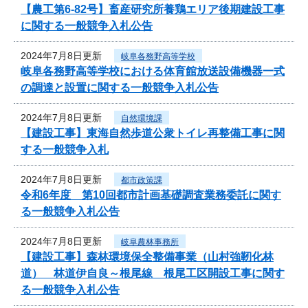
【農工第6-82号】畜産研究所養鶏エリア後期建設工事
に関する一般競争入札公告
2024年7月8日更新
岐阜各務野高等学校
岐阜各務野高等学校における体育館放送設備機器一式
の調達と設置に関する一般競争入札公告
2024年7月8日更新
自然環境課
【建設工事】東海自然歩道公衆トイレ再整備工事に関
する一般競争入札
2024年7月8日更新
都市政策課
令和6年度 第10回都市計画基礎調査業務委託に関す
る一般競争入札公告
2024年7月8日更新
岐阜農林事務所
【建設工事】森林環境保全整備事業（山村強靭化林
道） 林道伊自良～根尾線 根尾工区開設工事に関す
る一般競争入札公告