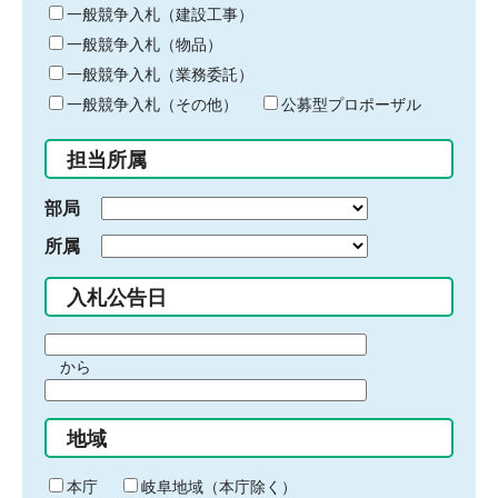
キ
一般競争入札（建設工事）
ー
一般競争入札（物品）
ワ
一般競争入札（業務委託）
ー
ド
一般競争入札（その他）
公募型プロポーザル
を
入
担当所属
力
部局
所属
入札公告日
期
から
間
期
の
間
始
地域
の
ま
終
り
わ
本庁
岐阜地域（本庁除く）