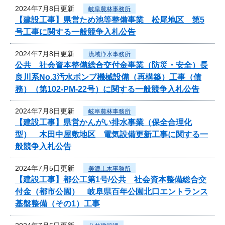
2024年7月8日更新
岐阜農林事務所
【建設工事】県営ため池等整備事業 松尾地区 第5
号工事に関する一般競争入札公告
2024年7月8日更新
流域浄水事務所
公共 社会資本整備総合交付金事業（防災・安全）長
良川系No.3汚水ポンプ機械設備（再構築）工事（債
務）（第102-PM-22号）に関する一般競争入札公告
2024年7月8日更新
岐阜農林事務所
【建設工事】県営かんがい排水事業（保全合理化
型） 木田中屋敷地区 電気設備更新工事に関する一
般競争入札公告
2024年7月5日更新
美濃土木事務所
【建設工事】都公工第1号/公共 社会資本整備総合交
付金（都市公園） 岐阜県百年公園北口エントランス
基盤整備（その1）工事