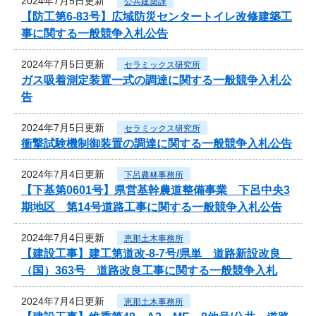
2024年7月5日更新
公共建築課
【防工第6-83号】広域防災センタートイレ改修建築工
事に関する一般競争入札公告
2024年7月5日更新
セラミックス研究所
ガス吸着測定装置一式の調達に関する一般競争入札公
告
2024年7月5日更新
セラミックス研究所
衝撃試験機制御装置の調達に関する一般競争入札公告
2024年7月4日更新
下呂農林事務所
【下基第0601号】県営基幹農道整備事業 下呂中央3
期地区 第14号道路工事に関する一般競争入札公告
2024年7月4日更新
恵那土木事務所
【建設工事】建工第道改-8-7号/県単 道路新設改良
（国）363号 道路改良工事に関する一般競争入札
2024年7月4日更新
恵那土木事務所