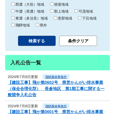
り
西濃（大垣）地域
揖斐地域
中濃（美濃）地域
郡上地域
可茂地域
東濃（多治見）地域
恵那地域
下呂地域
飛騨地域
県外
入札公告一覧
2024年7月8日更新
飛騨農林事務所
【建設工事】飛か第0602号 県営かんがい排水事業
（保全合理化型） 長倉地区 第1期工事に関する一
般競争入札公告
2024年7月8日更新
飛騨農林事務所
【建設工事】飛か第0601号 県営かんがい排水事業