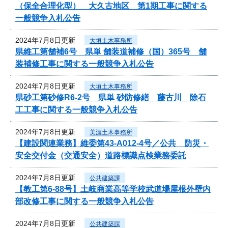
（保全合理化型） 大久古地区 第1期工事に関する
一般競争入札公告
2024年7月8日更新
大垣土木事務所
県維工第舗補6号 県単 舗装道補修（国）365号 舗
装補修工事に関する一般競争入札公告
2024年7月8日更新
大垣土木事務所
県砂工第砂修R6-2号 県単 砂防修繕 藤古川 除石
工工事に関する一般競争入札公告
2024年7月8日更新
美濃土木事務所
【建設関連業務】維委第43-A012-4号／公共 防災・
安全交付金（交通安全）道路標識点検業務委託
2024年7月8日更新
公共建築課
【教工第6-88号】土岐商業高等学校武道場屋根外壁内
部改修工事に関する一般競争入札公告
2024年7月8日更新
公共建築課