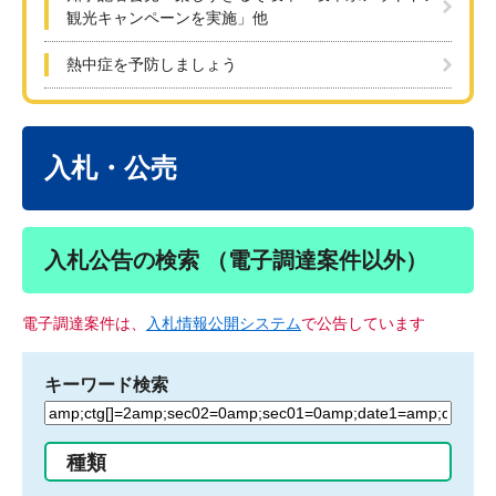
観光キャンペーンを実施」他
熱中症を予防しましょう
本
文
入札・公売
入札公告の検索 （電子調達案件以外）
電子調達案件は、
入札情報公開システム
で公告しています
キーワード検索
検
索
す
種類
る