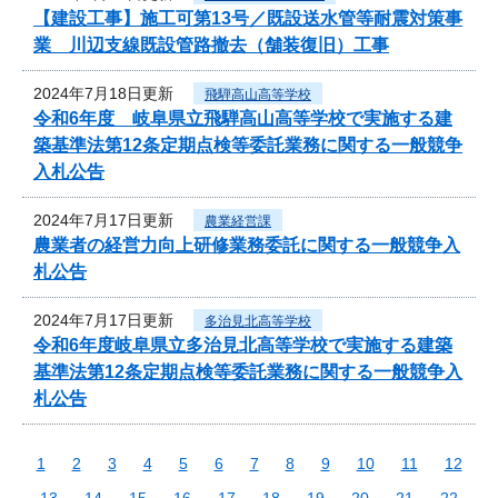
【建設工事】施工可第13号／既設送水管等耐震対策事
業 川辺支線既設管路撤去（舗装復旧）工事
2024年7月18日更新
飛騨高山高等学校
令和6年度 岐阜県立飛騨高山高等学校で実施する建
築基準法第12条定期点検等委託業務に関する一般競争
入札公告
2024年7月17日更新
農業経営課
農業者の経営力向上研修業務委託に関する一般競争入
札公告
2024年7月17日更新
多治見北高等学校
令和6年度岐阜県立多治見北高等学校で実施する建築
基準法第12条定期点検等委託業務に関する一般競争入
札公告
1
2
3
4
5
6
7
8
9
10
11
12
13
14
15
16
17
18
19
20
21
22