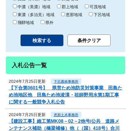
中濃（美濃）地域
郡上地域
可茂地域
東濃（多治見）地域
恵那地域
下呂地域
飛騨地域
県外
入札公告一覧
2024年7月25日更新
下呂農林事務所
【下合第0601号】 県営ため池防災対策事業 田島た
め池地区他 田島ため池浚渫・祖師野用水第1期工事
に関する一般競争入札公告
2024年7月25日更新
恵那土木事務所
【建設工事】維工第MK08－02－2他号/公共 道路メ
ンテナンス補助（橋梁補修）他（（国）418号）合川