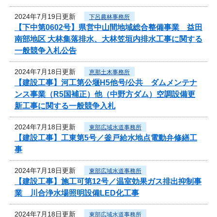
2024年7月19日更新
下呂農林事務所
【下中第0602号】県営中山間地域総合整備事業 益田
南部地区 大林集落排水、大林笠垣内排水工事に関する
一般競争入札公告
2024年7月18日更新
恵那土木事務所
【建設工事】河工第公堰H5他号/公共 ダムメンテナ
ンス事業（R5国補正）他（中野方ダム）空調設備更
新工事に関する一般競争入札
2024年7月18日更新
東部広域水道事務所
【建設工事】工東第5号／釜戸給水地点電動弁修繕工
事
2024年7月18日更新
東部広域水道事務所
【建設工事】施工可第12号／温室効果ガス排出抑制事
業 川合浄水場照明設備LED化工事
2024年7月18日更新
東部広域水道事務所