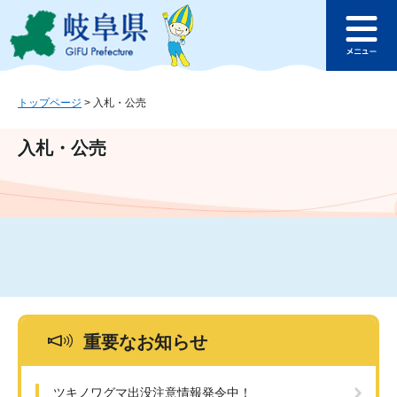
ペ
メ
このページの本文へ
ー
ニ
メ
ジ
ュ
ニ
の
ー
ュ
先
を
ー
頭
飛
トップページ
>
入札・公売
で
ば
す
し
入札・公売
。
て
本
文
へ
重要なお知らせ
ツキノワグマ出没注意情報発令中！