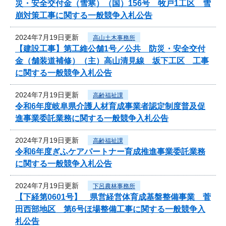
災・安全交付金（雪寒）（国）156号 牧戸1工区 雪
崩対策工事に関する一般競争入札公告
2024年7月19日更新
高山土木事務所
【建設工事】第工維公舗1号／公共 防災・安全交付
金（舗装道補修）（主）高山清見線 坂下工区 工事
に関する一般競争入札公告
2024年7月19日更新
高齢福祉課
令和6年度岐阜県介護人材育成事業者認定制度普及促
進事業委託業務に関する一般競争入札公告
2024年7月19日更新
高齢福祉課
令和6年度ぎふケアパートナー育成推進事業委託業務
に関する一般競争入札公告
2024年7月19日更新
下呂農林事務所
【下経第0601号】 県営経営体育成基盤整備事業 菅
田西部地区 第6号ほ場整備工事に関する一般競争入
札公告