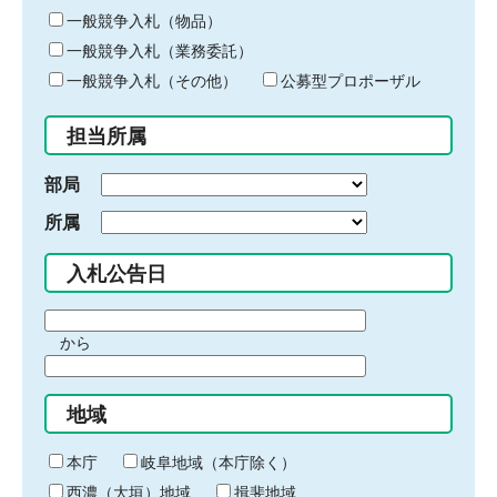
ー
一般競争入札（物品）
ワ
一般競争入札（業務委託）
ー
ド
一般競争入札（その他）
公募型プロポーザル
を
入
担当所属
力
部局
所属
入札公告日
期
から
間
期
の
間
始
地域
の
ま
終
り
わ
本庁
岐阜地域（本庁除く）
り
西濃（大垣）地域
揖斐地域