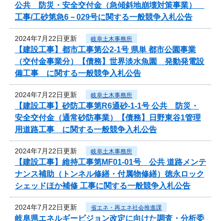
公共 防災・安全交付金（急傾斜地崩壊対策事業）
工事/工砂第急6－029号に関する一般競争入札公告
2024年7月22日更新
岐阜土木事務所
【建設工事】都市工事第公2-1号 県単 都市公園事業
（交付金事業分）【債務】世界淡水魚園 発動発電設
備工事 に関する一般競争入札公告
2024年7月22日更新
岐阜土木事務所
【建設工事】砂防工事第R6通砂-1-1号 公共 防災・
安全交付金（通常砂防事業）【債務】日野東谷1管理
用道路工事 に関する一般競争入札公告
2024年7月22日更新
岐阜土木事務所
【建設工事】維持工事第MF01-01号 公共 道路メンテ
ナンス補助（トンネル修繕・付属物修繕）徳永ロック
シェッドほか補修 工事に関する一般競争入札公告
2024年7月22日更新
省エネ・再エネ社会推進課
岐阜県エネルギービジョン改定に向けた調査・分析委