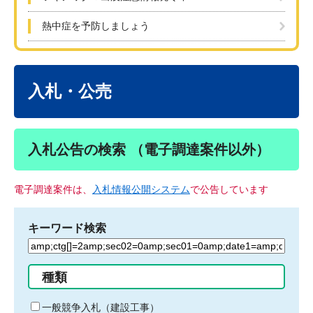
熱中症を予防しましょう
本
文
入札・公売
入札公告の検索 （電子調達案件以外）
電子調達案件は、
入札情報公開システム
で公告しています
キーワード検索
検
索
す
種類
る
キ
一般競争入札（建設工事）