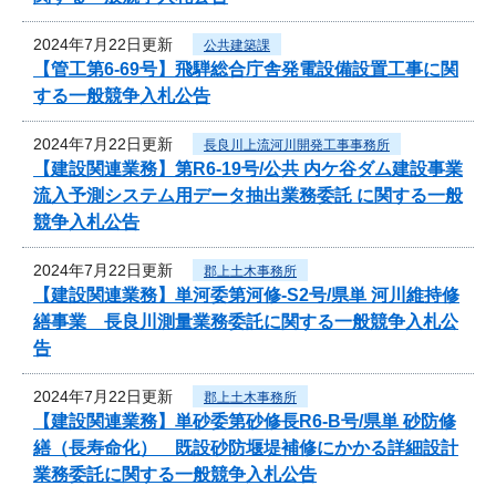
2024年7月22日更新
公共建築課
【管工第6-69号】飛騨総合庁舎発電設備設置工事に関
する一般競争入札公告
2024年7月22日更新
長良川上流河川開発工事事務所
【建設関連業務】第R6-19号/公共 内ケ谷ダム建設事業
流入予測システム用データ抽出業務委託 に関する一般
競争入札公告
2024年7月22日更新
郡上土木事務所
【建設関連業務】単河委第河修-S2号/県単 河川維持修
繕事業 長良川測量業務委託に関する一般競争入札公
告
2024年7月22日更新
郡上土木事務所
【建設関連業務】単砂委第砂修長R6-B号/県単 砂防修
繕（長寿命化） 既設砂防堰堤補修にかかる詳細設計
業務委託に関する一般競争入札公告