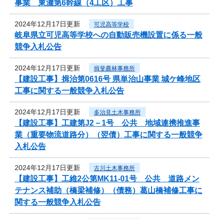
事業 東濃第6幹線（4工区）工事
2024年12月17日更新
可児高等学校
岐阜県立可児高等学校への自動販売機設置に係る一般
競争入札公告
2024年12月17日更新
揖斐農林事務所
【建設工事】揖治第0616号 県単治山事業 城ケ峰地区
工事に関する一般競争入札公告
2024年12月17日更新
多治見土木事務所
【建設工事】工建第J2－1号 公共 地域連携推進事
業（重要物流道路分）（翌債）工事に関する一般競争
入札公告
2024年12月17日更新
古川土木事務所
【建設工事】工維2公第MK11-01号 公共 道路メン
テナンス補助（橋梁補修）（債務）葛山橋補修工事に
関する一般競争入札公告