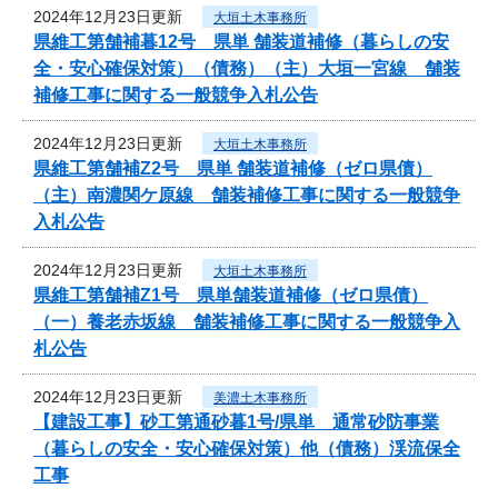
2024年12月23日更新
大垣土木事務所
県維工第舗補暮12号 県単 舗装道補修（暮らしの安
全・安心確保対策）（債務）（主）大垣一宮線 舗装
補修工事に関する一般競争入札公告
2024年12月23日更新
大垣土木事務所
県維工第舗補Z2号 県単 舗装道補修（ゼロ県債）
（主）南濃関ケ原線 舗装補修工事に関する一般競争
入札公告
2024年12月23日更新
大垣土木事務所
県維工第舗補Z1号 県単舗装道補修（ゼロ県債）
（一）養老赤坂線 舗装補修工事に関する一般競争入
札公告
2024年12月23日更新
美濃土木事務所
【建設工事】砂工第通砂暮1号/県単 通常砂防事業
（暮らしの安全・安心確保対策）他（債務）渓流保全
工事