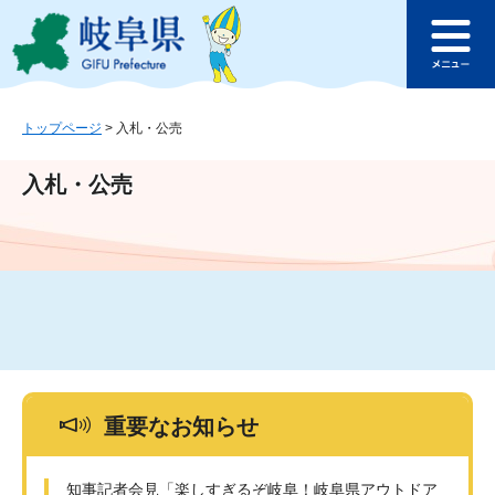
ペ
メ
このページの本文へ
ー
ニ
メ
ジ
ュ
ニ
の
ー
ュ
先
を
ー
頭
飛
トップページ
>
入札・公売
で
ば
す
し
入札・公売
。
て
本
文
へ
重要なお知らせ
知事記者会見「楽しすぎるぞ岐阜！岐阜県アウトドア