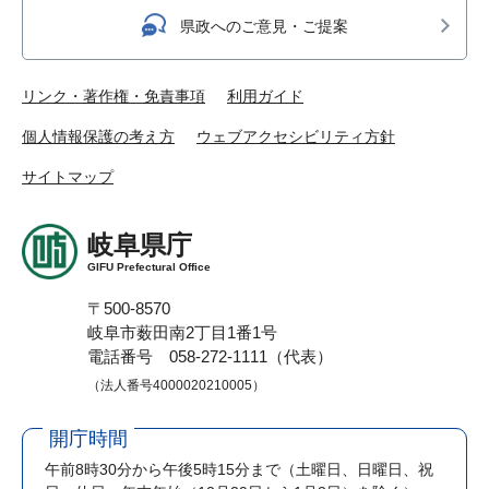
県政へのご意見・ご提案
リンク・著作権・免責事項
利用ガイド
個人情報保護の考え方
ウェブアクセシビリティ方針
サイトマップ
岐阜県庁
GIFU Prefectural Office
〒500-8570
岐阜市薮田南2丁目1番1号
電話番号 058-272-1111（代表）
（法人番号4000020210005）
開庁時間
午前8時30分から午後5時15分まで
（土曜日、日曜日、祝