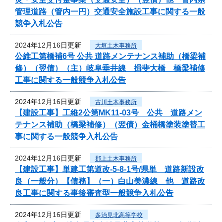
管理道路（管内一円）交通安全施設工事に関する一般
競争入札公告
2024年12月16日更新
大垣土木事務所
公維工第橋補6号 公共 道路メンテナンス補助（橋梁補
修）（翌債）（主）岐阜垂井線 揖斐大橋 橋梁補修
工事に関する一般競争入札公告
2024年12月16日更新
古川土木事務所
【建設工事】工維2公第MK11-03号 公共 道路メン
テナンス補助（橋梁補修）（翌債）金桶橋塗装塗替工
事に関する一般競争入札公告
2024年12月16日更新
郡上土木事務所
【建設工事】単建工第道改-5-8-1号/県単 道路新設改
良（一般分）【債務】（一）白山美濃線 他 道路改
良工事に関する事後審査型一般競争入札公告
2024年12月16日更新
多治見北高等学校