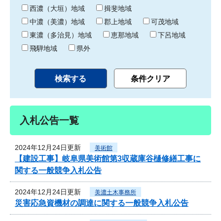
り
西濃（大垣）地域
揖斐地域
中濃（美濃）地域
郡上地域
可茂地域
東濃（多治見）地域
恵那地域
下呂地域
飛騨地域
県外
入札公告一覧
2024年12月24日更新
美術館
【建設工事】岐阜県美術館第3収蔵庫谷樋修繕工事に
関する一般競争入札公告
2024年12月24日更新
美濃土木事務所
災害応急資機材の調達に関する一般競争入札公告