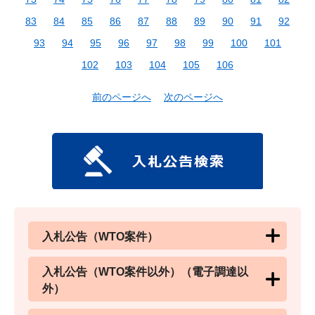
83
84
85
86
87
88
89
90
91
92
93
94
95
96
97
98
99
100
101
102
103
104
105
106
前のページへ
次のページへ
入札公告（WTO案件）
入札公告（WTO案件以外）（電子調達以
外）