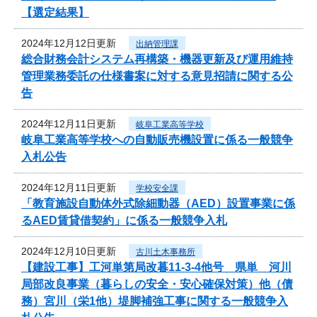
【選定結果】
2024年12月12日更新
出納管理課
総合財務会計システム再構築・機器更新及び運用維持
管理業務委託の仕様書案に対する意見招請に関する公
告
2024年12月11日更新
岐阜工業高等学校
岐阜工業高等学校への自動販売機設置に係る一般競争
入札公告
2024年12月11日更新
学校安全課
「教育施設自動体外式除細動器（AED）設置事業に係
るAED賃貸借契約」に係る一般競争入札
2024年12月10日更新
古川土木事務所
【建設工事】工河単第局改暮11-3-4他号 県単 河川
局部改良事業（暮らしの安全・安心確保対策）他（債
務）宮川（栄1他）堤脚補強工事に関する一般競争入