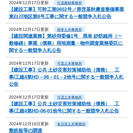
2024年12月17日更新
可茂農林事務所
【建設工事】可幹工第0602号／県営基幹農道整備事業
東白川地区第8号工事に関する一般競争入札公告
2024年12月17日更新
揖斐土木事務所
【建設関連業務】第砂用委修1号 県単 砂防維持（一
般修繕）事業（債務）用地測量・物件調査業務委託に
関する一般競争入札公告
2024年12月17日更新
可茂土木事務所
【建設工事】公共 土砂災害対策補助他（債務） 工
事/工維4第HD－06－01－2他号に関する一般競争入札
公告
2024年12月17日更新
可茂土木事務所
【建設工事】公共 土砂災害対策補助他（債務） 工
事/工維4第HD-06-01他号に関する一般競争入札公告
2024年12月16日更新
多治見土木事務所
敷鉄板等の調達