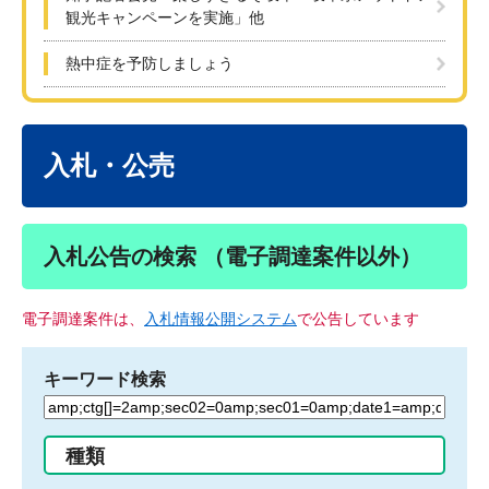
観光キャンペーンを実施」他
熱中症を予防しましょう
本
文
入札・公売
入札公告の検索 （電子調達案件以外）
電子調達案件は、
入札情報公開システム
で公告しています
キーワード検索
検
索
す
種類
る