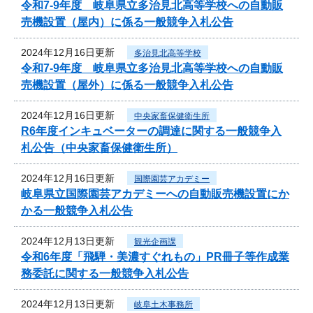
令和7‐9年度 岐阜県立多治見北高等学校への自動販
売機設置（屋内）に係る一般競争入札公告
2024年12月16日更新
多治見北高等学校
令和7‐9年度 岐阜県立多治見北高等学校への自動販
売機設置（屋外）に係る一般競争入札公告
2024年12月16日更新
中央家畜保健衛生所
R6年度インキュベーターの調達に関する一般競争入
札公告（中央家畜保健衛生所）
2024年12月16日更新
国際園芸アカデミー
岐阜県立国際園芸アカデミーへの自動販売機設置にか
かる一般競争入札公告
2024年12月13日更新
観光企画課
令和6年度「飛騨・美濃すぐれもの」PR冊子等作成業
務委託に関する一般競争入札公告
2024年12月13日更新
岐阜土木事務所