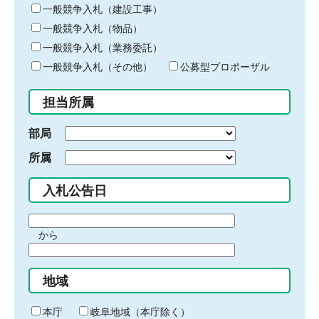
キ
一般競争入札（建設工事）
ー
一般競争入札（物品）
ワ
一般競争入札（業務委託）
ー
ド
一般競争入札（その他）
公募型プロポーザル
を
入
担当所属
力
部局
所属
入札公告日
期
から
間
期
の
間
始
地域
の
ま
終
り
わ
本庁
岐阜地域（本庁除く）