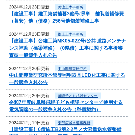
2024年12月23日更新
美濃土木事務所
【建設工事】維工第舗補暮3他号/県単 舗装道補修費
（暮安）他（債務）256号他舗装補修工事
2024年12月23日更新
郡上土木事務所
【建設工事】公維工第MK05-02Z号/公共 道路メンテナ
ンス補助（橋梁補修）（0県債）工事に関する事後審
査型一般競争入札公告
2024年12月20日更新
中山間農業研究所
中山間農業研究所本館等照明器具LED化工事に関する
一般競争入札公告
2024年12月20日更新
飛騨子ども相談センター
令和7年度岐阜県飛騨子ども相談センターで使用する
電気調達の一般競争入札公告（単価契約）
2024年12月19日更新
東部広域水道事務所
【建設工事】6債施工B2第2-2号／大容量送水管整備