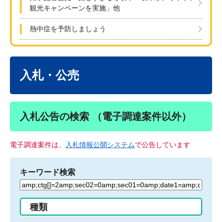
観光キャンペーンを実施」他
熱中症を予防しましょう
本
文
入札・公売
入札公告の検索 （電子調達案件以外）
電子調達案件は、
入札情報公開システム
で公告しています
キーワード検索
検
索
す
種類
る