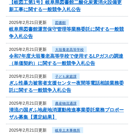
【岐図工第1号】岐阜県図書館二酸化炭素消火設備更
新工事に関する一般競争入札公告
2025年2月21日更新
図書館
岐阜県図書館運営保守管理等業務委託に関する一般競
争入札公告
2025年2月21日更新
大垣養老高等学校
令和7年度大垣養老高等学校で使用するLPガスの調達
（単価契約）に関する一般競争入札公告
2025年2月21日更新
子ども家庭課
ぎふ性暴力被害者支援センター夜間等電話相談業務委
託に関する一般競争入札公告
2025年2月21日更新
農産物流通課
清流の国ぎふ地産地消運動推進事業委託業務プロポー
ザル募集【選定結果】
2025年2月21日更新
岐阜土木事務所