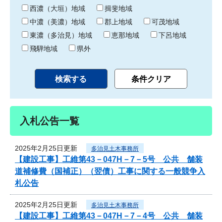
り
西濃（大垣）地域
揖斐地域
中濃（美濃）地域
郡上地域
可茂地域
東濃（多治見）地域
恵那地域
下呂地域
飛騨地域
県外
入札公告一覧
2025年2月25日更新
多治見土木事務所
【建設工事】工維第43－047H－7－5号 公共 舗装
道補修費（国補正）（翌債）工事に関する一般競争入
札公告
2025年2月25日更新
多治見土木事務所
【建設工事】工維第43－047H－7－4号 公共 舗装