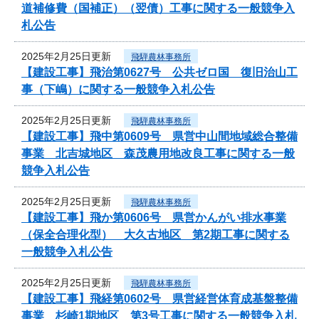
道補修費（国補正）（翌債）工事に関する一般競争入
札公告
2025年2月25日更新
飛騨農林事務所
【建設工事】飛治第0627号 公共ゼロ国 復旧治山工
事（下嶋）に関する一般競争入札公告
2025年2月25日更新
飛騨農林事務所
【建設工事】飛中第0609号 県営中山間地域総合整備
事業 北吉城地区 森茂農用地改良工事に関する一般
競争入札公告
2025年2月25日更新
飛騨農林事務所
【建設工事】飛か第0606号 県営かんがい排水事業
（保全合理化型） 大久古地区 第2期工事に関する
一般競争入札公告
2025年2月25日更新
飛騨農林事務所
【建設工事】飛経第0602号 県営経営体育成基盤整備
事業 杉崎1期地区 第3号工事に関する一般競争入札