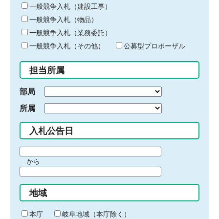
キ
一般競争入札（建設工事）
ー
一般競争入札（物品）
ワ
一般競争入札（業務委託）
ー
ド
一般競争入札（その他）
公募型プロポーザル
を
入
担当所属
力
部局
所属
入札公告日
期
から
間
期
の
間
始
地域
の
ま
終
り
わ
本庁
岐阜地域（本庁除く）