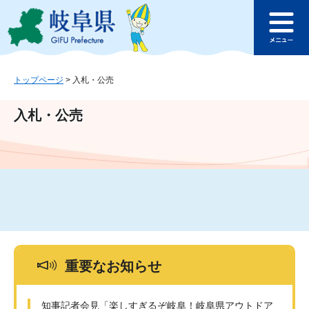
ペ
メ
このページの本文へ
ー
ニ
メ
ジ
ュ
ニ
の
ー
ュ
先
を
ー
頭
飛
トップページ
>
入札・公売
で
ば
す
し
入札・公売
。
て
本
文
へ
重要なお知らせ
知事記者会見「楽しすぎるぞ岐阜！岐阜県アウトドア