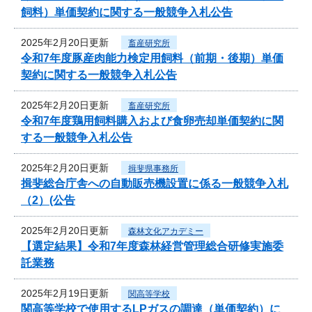
飼料）単価契約に関する一般競争入札公告
2025年2月20日更新
畜産研究所
令和7年度豚産肉能力検定用飼料（前期・後期）単価
契約に関する一般競争入札公告
2025年2月20日更新
畜産研究所
令和7年度鶏用飼料購入および食卵売却単価契約に関
する一般競争入札公告
2025年2月20日更新
揖斐県事務所
揖斐総合庁舎への自動販売機設置に係る一般競争入札
（2）(公告
2025年2月20日更新
森林文化アカデミー
【選定結果】令和7年度森林経営管理総合研修実施委
託業務
2025年2月19日更新
関高等学校
関高等学校で使用するLPガスの調達（単価契約）に