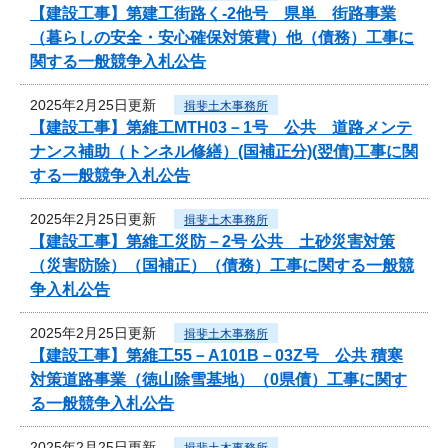
【建設工事】第建工街路く-2他号 県単 街路事業
（暮らしの安全・安心確保対策費）他（債務）工事に
関する一般競争入札公告
2025年2月25日更新
揖斐土木事務所
【建設工事】第維工MTH03－1号 公共 道路メンテ
ナンス補助（トンネル修繕）(国補正分)(翌債)工事に関
する一般競争入札公告
2025年2月25日更新
揖斐土木事務所
【建設工事】第維工災防－2号 公共 土砂災害対策
（災害防除）（国補正）（債務）工事に関する一般競
争入札公告
2025年2月25日更新
揖斐土木事務所
【建設工事】第維工55－A101B－03Z号 公共 積寒
対策道路事業（徳山除雪基地）（0県債）工事に関す
る一般競争入札公告
2025年2月25日更新
揖斐土木事務所