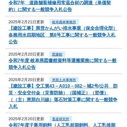
令和7年 道路舗装補修用常温合材の調達（単価契
約）に関する一般競争入札公告
2025年2月21日更新
岐阜農林事務所
【建設工事】県営かんがい排水事業（保全合理化型）
各務用水四期地区 第8号工事に関する一般競争入札
公告
2025年2月20日更新
図書館
令和7年度 岐阜県図書館資料等運搬業務に関する一般
競争入札公告
2025年2月20日更新
恵那土木事務所
【建設工事】交工第43－A010－082－補2号/公共 防
災・安全交付金（災害防除）（国補正）（翌債）
（（主）恵那白川線）落石対策工事に関する一般競争
入札
2025年2月20日更新
畜産研究所
令和7年度子豚用飼料（人工乳前期飼料、人工乳後期