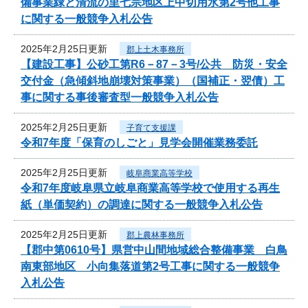
備事業緑と清流の里七宗地区上中切用水第2号他工事
に関する一般競争入札公告
2025年2月25日更新
郡上土木事務所
【建設工事】公砂工第R6－87－3号/公共 防災・安全
交付金（急傾斜地崩壊対策事業）（国補正・翌債）工
事に関する事後審査型一般競争入札公告
2025年2月25日更新
子育て支援課
令和7年度「保育のしごと」見学会開催業務委託
2025年2月25日更新
岐阜商業高等学校
令和7年度岐阜県立岐阜商業高等学校で使用する再生
紙（単価契約）の調達に関する一般競争入札公告
2025年2月25日更新
郡上農林事務所
【郡中第0610号】県営中山間地域総合整備事業 白鳥
南東部地区 小向集落道第2号工事に関する一般競争
入札公告