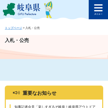
ペ
メ
このページの本文へ
ー
ニ
メ
ジ
ュ
ニ
の
ー
ュ
先
を
ー
頭
飛
トップページ
>
入札・公売
で
ば
す
し
入札・公売
。
て
本
文
へ
重要なお知らせ
知事記者会見「楽しすぎるぞ岐阜！岐阜県アウトドア