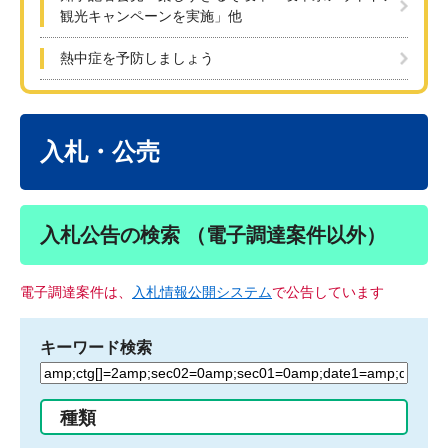
観光キャンペーンを実施」他
熱中症を予防しましょう
本
文
入札・公売
入札公告の検索 （電子調達案件以外）
電子調達案件は、
入札情報公開システム
で公告しています
キーワード検索
検
索
す
種類
る