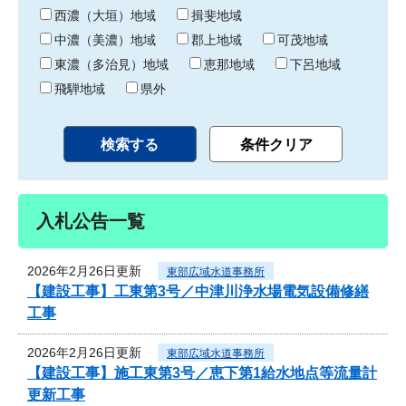
り
西濃（大垣）地域
揖斐地域
中濃（美濃）地域
郡上地域
可茂地域
東濃（多治見）地域
恵那地域
下呂地域
飛騨地域
県外
入札公告一覧
2026年2月26日更新
東部広域水道事務所
【建設工事】工東第3号／中津川浄水場電気設備修繕
工事
2026年2月26日更新
東部広域水道事務所
【建設工事】施工東第3号／恵下第1給水地点等流量計
更新工事