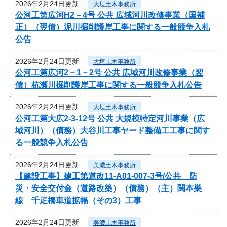
2026年2月24日更新
大垣土木事務所
公河工第広河H2－4号 公共 広域河川改修事業（国補
正）（翌債）泥川掘削護岸工事に関する一般競争入札
公告
2026年2月24日更新
大垣土木事務所
公河工第広河2－1－2号 公共 広域河川改修事業（翌
債）杭瀬川掘削護岸工事に関する一般競争入札公告
2026年2月24日更新
大垣土木事務所
公河工第大広2-3-12号 公共 大規模特定河川事業（広
域河川）（債務）大谷川工事ヤード整備工工事に関す
る一般競争入札公告
2026年2月24日更新
美濃土木事務所
【建設工事】建工第道改11-A01-007-3号/公共 防
災・安全交付金（道路改築）（債務）（主）関本巣
線 千疋橋車道拡幅（その3）工事
2026年2月24日更新
美濃土木事務所