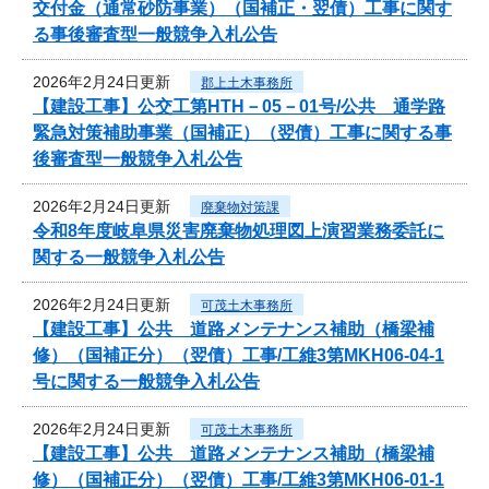
交付金（通常砂防事業）（国補正・翌債）工事に関す
る事後審査型一般競争入札公告
2026年2月24日更新
郡上土木事務所
【建設工事】公交工第HTH－05－01号/公共 通学路
緊急対策補助事業（国補正）（翌債）工事に関する事
後審査型一般競争入札公告
2026年2月24日更新
廃棄物対策課
令和8年度岐阜県災害廃棄物処理図上演習業務委託に
関する一般競争入札公告
2026年2月24日更新
可茂土木事務所
【建設工事】公共 道路メンテナンス補助（橋梁補
修）（国補正分）（翌債）工事/工維3第MKH06-04-1
号に関する一般競争入札公告
2026年2月24日更新
可茂土木事務所
【建設工事】公共 道路メンテナンス補助（橋梁補
修）（国補正分）（翌債）工事/工維3第MKH06-01-1