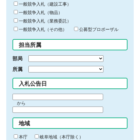
キ
一般競争入札（建設工事）
ー
一般競争入札（物品）
ワ
一般競争入札（業務委託）
ー
ド
一般競争入札（その他）
公募型プロポーザル
を
入
担当所属
力
部局
所属
入札公告日
期
から
間
期
の
間
始
地域
の
ま
終
り
わ
本庁
岐阜地域（本庁除く）