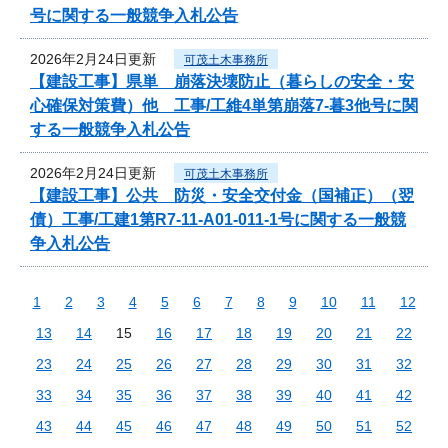
号に関する一般競争入札公告
2026年2月24日更新
可茂土木事務所
【建設工事】県単 崩落決壊防止（暮らしの安全・安
心確保対策費）他 工事/工維4単第崩落7-暮3他号に関
する一般競争入札公告
2026年2月24日更新
可茂土木事務所
【建設工事】公共 防災・安全交付金（国補正）（翌
債）工事/工建1第R7-11-A01-011-1号に関する一般競
争入札公告
1
2
3
4
5
6
7
8
9
10
11
12
13
14
15
16
17
18
19
20
21
22
23
24
25
26
27
28
29
30
31
32
33
34
35
36
37
38
39
40
41
42
43
44
45
46
47
48
49
50
51
52