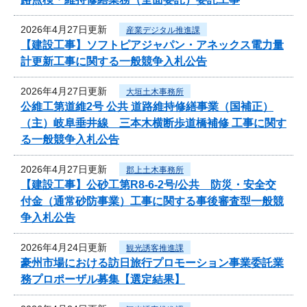
2026年4月27日更新
産業デジタル推進課
【建設工事】ソフトピアジャパン・アネックス電力量
計更新工事に関する一般競争入札公告
2026年4月27日更新
大垣土木事務所
公維工第道維2号 公共 道路維持修繕事業（国補正）
（主）岐阜垂井線 三本木横断歩道橋補修 工事に関す
る一般競争入札公告
2026年4月27日更新
郡上土木事務所
【建設工事】公砂工第R8-6-2号/公共 防災・安全交
付金（通常砂防事業）工事に関する事後審査型一般競
争入札公告
2026年4月24日更新
観光誘客推進課
豪州市場における訪日旅行プロモーション事業委託業
務プロポーザル募集【選定結果】