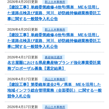
2026年4月20日更新
郡上土木事務所
【建設工事】単維委第維修‐4他号/県単 MEを活用し
た道路点検及び道路、河川、砂防維持修繕業務委託工
事に関する一般競争入札公告
2026年4月20日更新
郡上土木事務所
【建設工事】単維委第維修‐6他号/県単 MEを活用し
た道路点検及び道路、河川、砂防維持修繕業務委託工
事に関する一般競争入札公告
2026年4月17日更新
農産物流通課
名古屋圏における県産農産物ブランド強化事業委託業
務プロポーザル募集【選定結果】
2026年4月17日更新
高山土木事務所
【建設工事】第委維単道全2号／県単 MEを活用した
地域インフラ総合管理業務（全面委託） に関する一般
競争入札公告
2026年4月17日更新
高山土木事務所