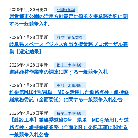
2026年4月30日更新
公園緑地課
県営都市公園の活用方針策定に係る支援業務委託に関
する一般競争入札
2026年4月28日更新
航空宇宙産業課
岐阜県スペースビジネス創出支援業務プロポーザル募
集【選定結果】
2026年4月28日更新
郡上土木事務所
道路維持作業車の調達に関する一般競争入札
2026年4月28日更新
恵那土木事務所
維委第M104号/県単 MEを活用した道路点検・維持修
繕業務委託（全面委託）に関する一般競争入札公告
2026年4月28日更新
揖斐土木事務所
【建設工事】第維委道維C号 県単 MEを活用した道
路点検・維持修繕業務（全面委託）委託工事に関する
一般競争入札公告