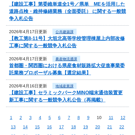
【建設工事】第委維単道全1号／県単 MEを活用した
道路点検・維持修繕業務（全面委託） に関する一般競
争入札公告
2026年4月17日更新
公共建築課
【教工第8-11号】大垣北高等学校管理棟屋上内部改修
工事に関する一般競争入札公告
2026年4月17日更新
農産物流通課
首都圏・関西圏における県産食材販路拡大促進事業委
託業務プロポーザル募集【選定結果】
2026年4月16日更新
地域産業課
【建設工事】セラミックパークMINO端末通信装置更
新工事に関する一般競争入札公告（再掲載）
1
2
3
4
5
6
7
8
9
10
11
12
13
14
15
16
17
18
19
20
21
22