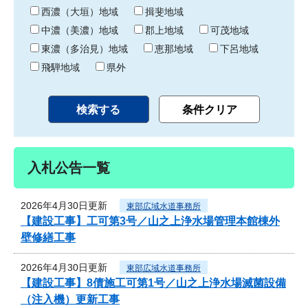
り
西濃（大垣）地域
揖斐地域
中濃（美濃）地域
郡上地域
可茂地域
東濃（多治見）地域
恵那地域
下呂地域
飛騨地域
県外
入札公告一覧
2026年4月30日更新
東部広域水道事務所
【建設工事】工可第3号／山之上浄水場管理本館棟外
壁修繕工事
2026年4月30日更新
東部広域水道事務所
【建設工事】8債施工可第1号／山之上浄水場滅菌設備
（注入機）更新工事