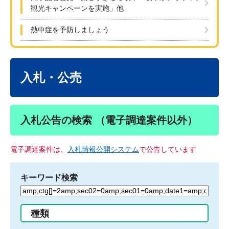
観光キャンペーンを実施」他
熱中症を予防しましょう
本
文
入札・公売
入札公告の検索 （電子調達案件以外）
電子調達案件は、
入札情報公開システム
で公告しています
キーワード検索
検
索
す
種類
る