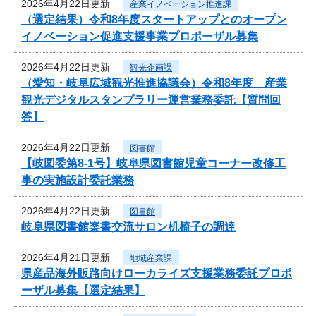
2026年4月22日更新
産業イノベーション推進課
（選定結果）令和8年度スタートアップとのオープン
イノベーション促進支援事業プロポーザル募集
2026年4月22日更新
観光企画課
（愛知・岐阜広域観光推進協議会）令和8年度 産業
観光デジタルスタンプラリー運営業務委託【質問回
答】
2026年4月22日更新
図書館
【岐図委第8-1号】岐阜県図書館児童コーナー改修工
事の実施設計委託業務
2026年4月22日更新
図書館
岐阜県図書館楽書交流サロン机椅子の調達
2026年4月21日更新
地域産業課
県産品海外販路向けローカライズ支援業務委託プロポ
ーザル募集【選定結果】