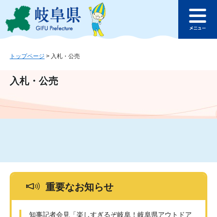
ペ
メ
このページの本文へ
ー
ニ
メ
ジ
ュ
ニ
の
ー
ュ
先
を
ー
頭
飛
トップページ
>
入札・公売
で
ば
す
し
入札・公売
。
て
本
文
へ
重要なお知らせ
知事記者会見「楽しすぎるぞ岐阜！岐阜県アウトドア