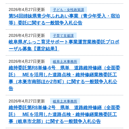
2026年4月27日更新
子ども・女性政策課
第54回姉妹県青少年ふれあい事業（青少年受入・宿泊
等）委託に関する一般競争入札公告
2026年4月27日更新
子育て支援課
岐阜県ぎふっこ育児サポート事業運営業務委託プロポ
ーザル募集【選定結果】
2026年4月27日更新
岐阜土木事務所
維持委託第R8単修-6号 県単 道路維持修繕（全面委
託） MEを活用した道路点検・維持修繕業務委託工
事（本巣市南部ほか2市町）に関する一般競争入札公
告
2026年4月27日更新
岐阜土木事務所
維持委託第R8単修-2号 県単 道路維持修繕（全面委
託） MEを活用した道路点検・維持修繕業務委託工
事（岐阜市北部）に関する一般競争入札公告