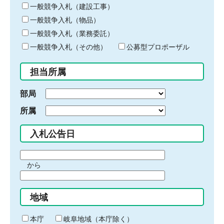
キ
一般競争入札（建設工事）
ー
一般競争入札（物品）
ワ
一般競争入札（業務委託）
ー
ド
一般競争入札（その他）
公募型プロポーザル
を
入
担当所属
力
部局
所属
入札公告日
期
から
間
期
の
間
始
地域
の
ま
終
り
わ
本庁
岐阜地域（本庁除く）