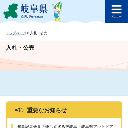
ペ
メ
このページの本文へ
ー
ニ
メ
ジ
ュ
ニ
の
ー
ュ
先
を
ー
頭
飛
トップページ
>
入札・公売
で
ば
す
し
入札・公売
。
て
本
文
へ
重要なお知らせ
知事記者会見「楽しすぎるぞ岐阜！岐阜県アウトドア