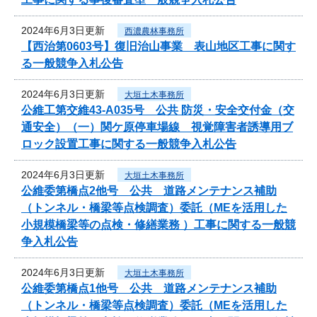
2024年6月3日更新
西濃農林事務所
【西治第0603号】復旧治山事業 表山地区工事に関す
る一般競争入札公告
2024年6月3日更新
大垣土木事務所
公維工第交維43-A035号 公共 防災・安全交付金（交
通安全）（一）関ケ原停車場線 視覚障害者誘導用ブ
ロック設置工事に関する一般競争入札公告
2024年6月3日更新
大垣土木事務所
公維委第橋点2他号 公共 道路メンテナンス補助
（トンネル・橋梁等点検調査）委託（MEを活用した
小規模橋梁等の点検・修繕業務 ）工事に関する一般競
争入札公告
2024年6月3日更新
大垣土木事務所
公維委第橋点1他号 公共 道路メンテナンス補助
（トンネル・橋梁等点検調査）委託（MEを活用した