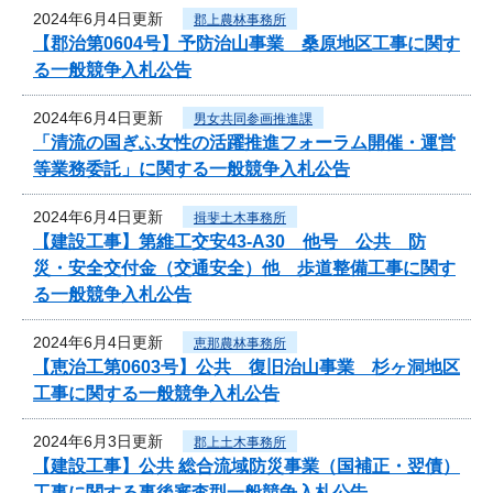
2024年6月4日更新
郡上農林事務所
【郡治第0604号】予防治山事業 桑原地区工事に関す
る一般競争入札公告
2024年6月4日更新
男女共同参画推進課
「清流の国ぎふ女性の活躍推進フォーラム開催・運営
等業務委託」に関する一般競争入札公告
2024年6月4日更新
揖斐土木事務所
【建設工事】第維工交安43-A30 他号 公共 防
災・安全交付金（交通安全）他 歩道整備工事に関す
る一般競争入札公告
2024年6月4日更新
恵那農林事務所
【恵治工第0603号】公共 復旧治山事業 杉ヶ洞地区
工事に関する一般競争入札公告
2024年6月3日更新
郡上土木事務所
【建設工事】公共 総合流域防災事業（国補正・翌債）
工事に関する事後審査型一般競争入札公告