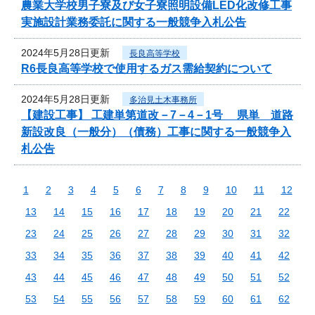
農業大学校男子寮及び女子寮照明設備LED化改修工事
実施設計業務委託に関する一般競争入札公告
2024年5月28日更新
長良高等学校
R6長良高等学校で使用するガス需給契約について
2024年5月28日更新
多治見土木事務所
【建設工事】 工建単第道改－7－4－1号 県単 道路
新設改良（一般分）（債務）工事に関する一般競争入
札公告
1
2
3
4
5
6
7
8
9
10
11
12
13
14
15
16
17
18
19
20
21
22
23
24
25
26
27
28
29
30
31
32
33
34
35
36
37
38
39
40
41
42
43
44
45
46
47
48
49
50
51
52
53
54
55
56
57
58
59
60
61
62