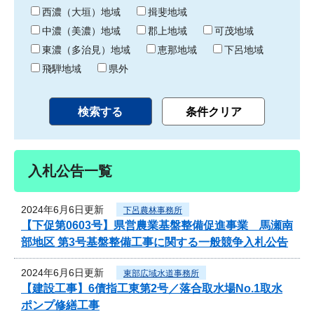
り
西濃（大垣）地域
揖斐地域
中濃（美濃）地域
郡上地域
可茂地域
東濃（多治見）地域
恵那地域
下呂地域
飛騨地域
県外
入札公告一覧
2024年6月6日更新
下呂農林事務所
【下促第0603号】県営農業基盤整備促進事業 馬瀬南
部地区 第3号基盤整備工事に関する一般競争入札公告
2024年6月6日更新
東部広域水道事務所
【建設工事】6債指工東第2号／落合取水場No.1取水
ポンプ修繕工事