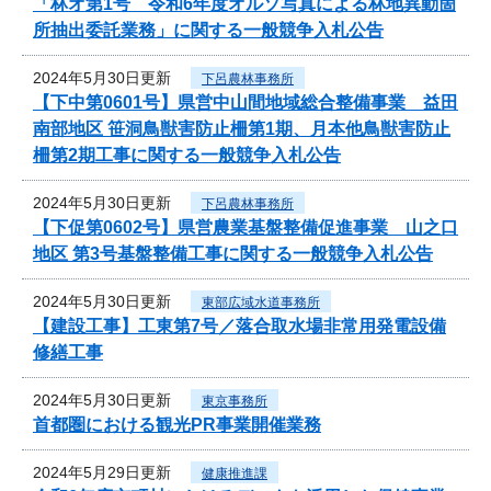
「林オ第1号 令和6年度オルソ写真による林地異動箇
所抽出委託業務」に関する一般競争入札公告
2024年5月30日更新
下呂農林事務所
【下中第0601号】県営中山間地域総合整備事業 益田
南部地区 笹洞鳥獣害防止柵第1期、月本他鳥獣害防止
柵第2期工事に関する一般競争入札公告
2024年5月30日更新
下呂農林事務所
【下促第0602号】県営農業基盤整備促進事業 山之口
地区 第3号基盤整備工事に関する一般競争入札公告
2024年5月30日更新
東部広域水道事務所
【建設工事】工東第7号／落合取水場非常用発電設備
修繕工事
2024年5月30日更新
東京事務所
首都圏における観光PR事業開催業務
2024年5月29日更新
健康推進課