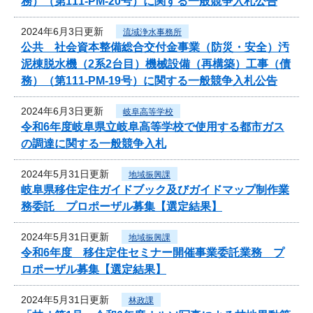
務）（第111-PM-20号）に関する一般競争入札公告
2024年6月3日更新
流域浄水事務所
公共 社会資本整備総合交付金事業（防災・安全）汚
泥棟脱水機（2系2台目）機械設備（再構築）工事（債
務）（第111-PM-19号）に関する一般競争入札公告
2024年6月3日更新
岐阜高等学校
令和6年度岐阜県立岐阜高等学校で使用する都市ガス
の調達に関する一般競争入札
2024年5月31日更新
地域振興課
岐阜県移住定住ガイドブック及びガイドマップ制作業
務委託 プロポーザル募集【選定結果】
2024年5月31日更新
地域振興課
令和6年度 移住定住セミナー開催事業委託業務 プ
ロポーザル募集【選定結果】
2024年5月31日更新
林政課