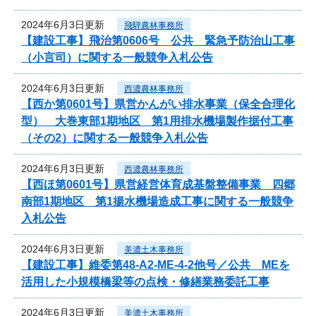
2024年6月3日更新
飛騨農林事務所
【建設工事】飛治第0606号 公共 緊急予防治山工事
（小言司）に関する一般競争入札公告
2024年6月3日更新
西濃農林事務所
【西か第0601号】県営かんがい排水事業（保全合理化
型） 大巻東部1期地区 第1用排水機場製作据付工事
（その2）に関する一般競争入札公告
2024年6月3日更新
西濃農林事務所
【西ほ第0601号】県営経営体育成基盤整備事業 四郷
南部1期地区 第1揚水機場造成工事に関する一般競争
入札公告
2024年6月3日更新
美濃土木事務所
【建設工事】維委第48-A2-ME-4-2他号／公共 MEを
活用した小規模橋梁等の点検・修繕業務委託工事
2024年6月3日更新
美濃土木事務所