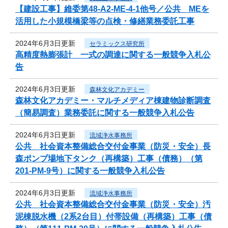
【建設工事】維委第48-A2-ME-4-1他号／公共 MEを
活用した小規模橋梁等の点検・修繕業務委託工事
2024年6月3日更新
セラミックス研究所
高精度熱膨張計 一式の調達に関する一般競争入札公
告
2024年6月3日更新
森林文化アカデミー
森林文化アカデミー・マルチメディア棟建物診断調査
（簡易調査）業務委託に関する一般競争入札公告
2024年6月3日更新
流域浄水事務所
公共 社会資本整備総合交付金事業（防災・安全）長
森ポンプ場地下タンク（再構築）工事（債務）（第
201-PM-9号）に関する一般競争入札公告
2024年6月3日更新
流域浄水事務所
公共 社会資本整備総合交付金事業（防災・安全）汚
泥棟脱水機（2系2台目）付帯設備（再構築）工事（債