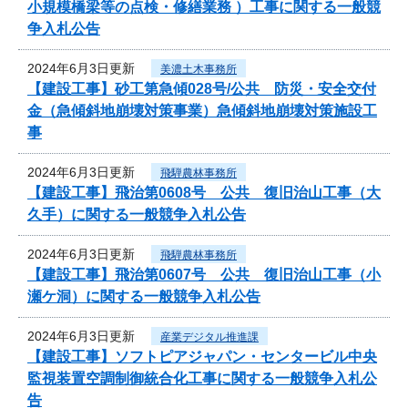
小規模橋梁等の点検・修繕業務 ）工事に関する一般競
争入札公告
2024年6月3日更新
美濃土木事務所
【建設工事】砂工第急傾028号/公共 防災・安全交付
金（急傾斜地崩壊対策事業）急傾斜地崩壊対策施設工
事
2024年6月3日更新
飛騨農林事務所
【建設工事】飛治第0608号 公共 復旧治山工事（大
久手）に関する一般競争入札公告
2024年6月3日更新
飛騨農林事務所
【建設工事】飛治第0607号 公共 復旧治山工事（小
瀬ケ洞）に関する一般競争入札公告
2024年6月3日更新
産業デジタル推進課
【建設工事】ソフトピアジャパン・センタービル中央
監視装置空調制御統合化工事に関する一般競争入札公
告