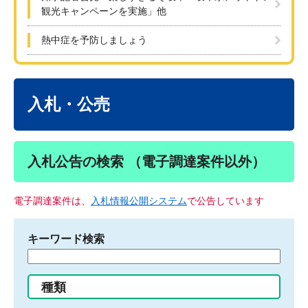
観光キャンペーンを実施」他
熱中症を予防しましょう
本
文
入札・公売
入札公告の検索 （電子調達案件以外）
電子調達案件は、
入札情報公開システム
で公告しています
キーワード検索
検
索
す
種類
る