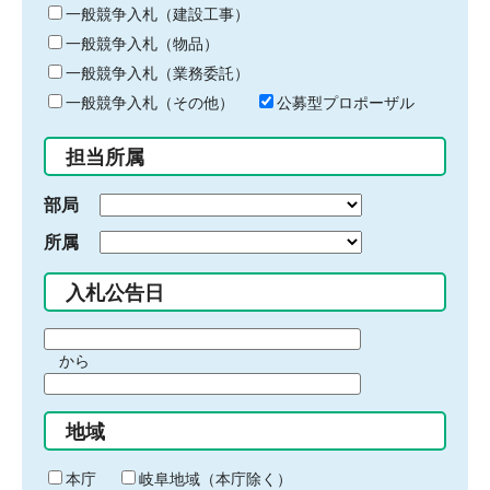
キ
一般競争入札（建設工事）
ー
一般競争入札（物品）
ワ
一般競争入札（業務委託）
ー
ド
一般競争入札（その他）
公募型プロポーザル
を
入
担当所属
力
部局
所属
入札公告日
期
から
間
期
の
間
始
地域
の
ま
終
り
わ
本庁
岐阜地域（本庁除く）